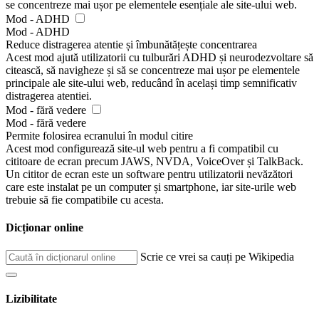
se concentreze mai ușor pe elementele esențiale ale site-ului web.
Mod - ADHD
Mod - ADHD
Reduce distragerea atentie și îmbunătățește concentrarea
Acest mod ajută utilizatorii cu tulburări ADHD și neurodezvoltare să
citească, să navigheze și să se concentreze mai ușor pe elementele
principale ale site-ului web, reducând în același timp semnificativ
distragerea atentiei.
Mod - fără vedere
Mod - fără vedere
Permite folosirea ecranului în modul citire
Acest mod configurează site-ul web pentru a fi compatibil cu
cititoare de ecran precum JAWS, NVDA, VoiceOver și TalkBack.
Un cititor de ecran este un software pentru utilizatorii nevăzători
care este instalat pe un computer și smartphone, iar site-urile web
trebuie să fie compatibile cu acesta.
Dicționar online
Scrie ce vrei sa cauți pe Wikipedia
Lizibilitate