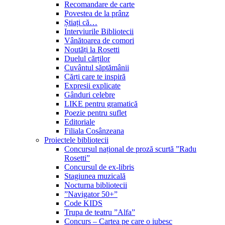
Recomandare de carte
Povestea de la prânz
Știați că…
Interviurile Bibliotecii
Vânătoarea de comori
Noutăți la Rosetti
Duelul cărților
Cuvântul săptămânii
Cărți care te inspiră
Expresii explicate
Gânduri celebre
LIKE pentru gramatică
Poezie pentru suflet
Editoriale
Filiala Cosânzeana
Proiectele bibliotecii
Concursul național de proză scurtă ”Radu
Rosetti”
Concursul de ex-libris
Stagiunea muzicală
Nocturna bibliotecii
”Navigator 50+”
Code KIDS
Trupa de teatru ”Alfa”
Concurs – Cartea pe care o iubesc