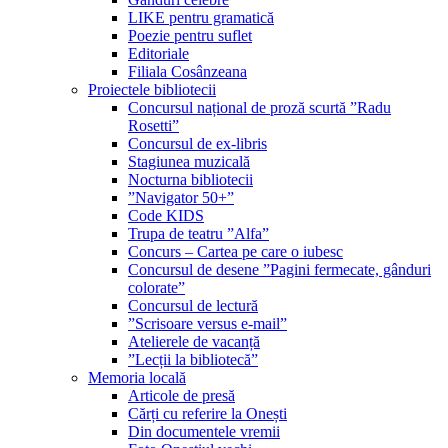
LIKE pentru gramatică
Poezie pentru suflet
Editoriale
Filiala Cosânzeana
Proiectele bibliotecii
Concursul național de proză scurtă ”Radu
Rosetti”
Concursul de ex-libris
Stagiunea muzicală
Nocturna bibliotecii
”Navigator 50+”
Code KIDS
Trupa de teatru ”Alfa”
Concurs – Cartea pe care o iubesc
Concursul de desene ”Pagini fermecate, gânduri
colorate”
Concursul de lectură
”Scrisoare versus e-mail”
Atelierele de vacanță
”Lecții la bibliotecă”
Memoria locală
Articole de presă
Cărți cu referire la Onești
Din documentele vremii