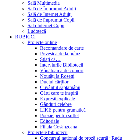
Sală Multimedia
Sală de Împrumut Adulți
Sală de Internet Adulți
Sală de împrumut Copii
Sală Internet Copii
Ludotecă
RUBRICI
Proiecte online
Recomandare de carte
Povestea de la prânz
Știați că…
Interviurile Bibliotecii
Vânătoarea de comori
Noutăți la Rosetti
Duelul cărților
Cuvântul săptămânii
Cărți care te inspiră
Expresii explicate
Gânduri celebre
LIKE pentru gramatică
Poezie pentru suflet
Editoriale
Filiala Cosânzeana
Proiectele bibliotecii
Concursul național de proză scurtă ”Radu