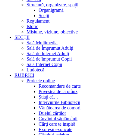
Structură, organizare, spații
Organigramă
Secții
Regulament
Istoric
Misiune, viziune, obiective
SECȚII
Sală Multimedia
Sală de Împrumut Adulți
Sală de Internet Adulți
Sală de împrumut Copii
Sală Internet Copii
Ludotecă
RUBRICI
Proiecte online
Recomandare de carte
Povestea de la prânz
Știați că…
Interviurile Bibliotecii
Vânătoarea de comori
Duelul cărților
Cuvântul săptămânii
Cărți care te inspiră
Expresii explicate
Gânduri celebre