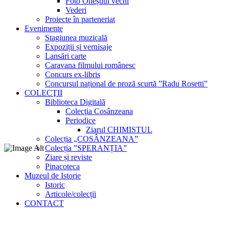
Foto Oneștiul vechi
Vederi
Proiecte în parteneriat
Evenimente
Stagiunea muzicală
Expoziții și vernisaje
Lansări carte
Caravana filmului românesc
Concurs ex-libris
Concursul național de proză scurtă ”Radu Rosetti”
COLECŢII
Biblioteca Digitală
Colecţia Cosânzeana
Periodice
Ziarul CHIMISTUL
Colecția „COSÂNZEANA”
Colecția ”SPERANȚIA”
Ziare și reviste
Pinacoteca
Muzeul de Istorie
Istoric
Articole/colecții
CONTACT