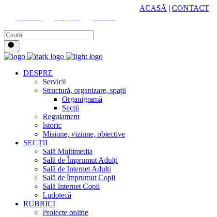
HUB CULTURAL ZONAL
ACASĂ
|
CONTACT
Youtube
Instagram
Facebook
DESPRE
Servicii
Structură, organizare, spații
Organigramă
Secții
Regulament
Istoric
Misiune, viziune, obiective
SECȚII
Sală Multimedia
Sală de Împrumut Adulți
Sală de Internet Adulți
Sală de împrumut Copii
Sală Internet Copii
Ludotecă
RUBRICI
Proiecte online