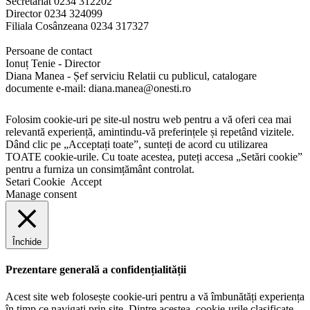
Secretariat 0234 312202
Director 0234 324099
Filiala Cosânzeana 0234 317327
Persoane de contact
Ionuț Tenie - Director
Diana Manea - Șef serviciu Relatii cu publicul, catalogare
documente e-mail: diana.manea@onesti.ro
Folosim cookie-uri pe site-ul nostru web pentru a vă oferi cea mai
relevantă experiență, amintindu-vă preferințele și repetând vizitele.
Dând clic pe „Acceptați toate”, sunteți de acord cu utilizarea
TOATE cookie-urile. Cu toate acestea, puteți accesa „Setări cookie”
pentru a furniza un consimțământ controlat.
Setari Cookie
Accept
Manage consent
Închide
Prezentare generală a confidențialității
Acest site web folosește cookie-uri pentru a vă îmbunătăți experiența
în timp ce navigați prin site. Dintre acestea, cookie-urile clasificate