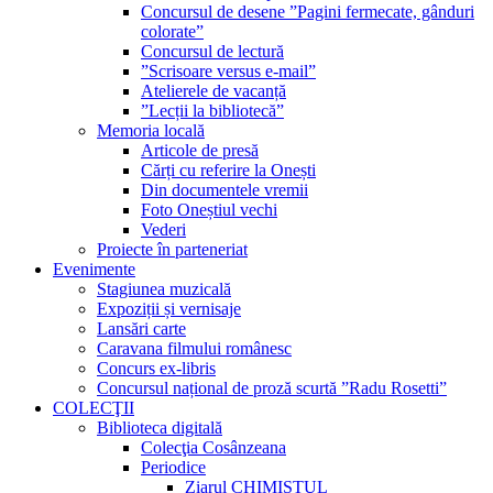
Concursul de desene ”Pagini fermecate, gânduri
colorate”
Concursul de lectură
”Scrisoare versus e-mail”
Atelierele de vacanță
”Lecții la bibliotecă”
Memoria locală
Articole de presă
Cărți cu referire la Onești
Din documentele vremii
Foto Oneștiul vechi
Vederi
Proiecte în parteneriat
Evenimente
Stagiunea muzicală
Expoziții și vernisaje
Lansări carte
Caravana filmului românesc
Concurs ex-libris
Concursul național de proză scurtă ”Radu Rosetti”
COLECŢII
Biblioteca digitală
Colecţia Cosânzeana
Periodice
Ziarul CHIMISTUL