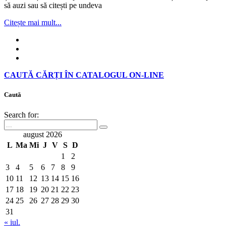
să auzi sau să citești pe undeva
Citește mai mult...
CAUTĂ CĂRȚI ÎN CATALOGUL ON-LINE
Caută
Search for:
august 2026
L
Ma
Mi
J
V
S
D
1
2
3
4
5
6
7
8
9
10
11
12
13
14
15
16
17
18
19
20
21
22
23
24
25
26
27
28
29
30
31
« iul.