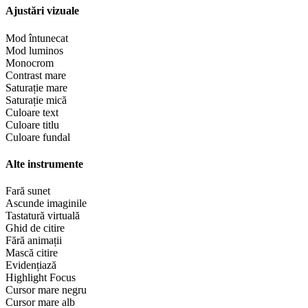
Ajustări vizuale
Mod întunecat
Mod luminos
Monocrom
Contrast mare
Saturație mare
Saturație mică
Culoare text
Culoare titlu
Culoare fundal
Alte instrumente
Fară sunet
Ascunde imaginile
Tastatură virtuală
Ghid de citire
Fără animații
Mască citire
Evidențiază
Highlight Focus
Cursor mare negru
Cursor mare alb