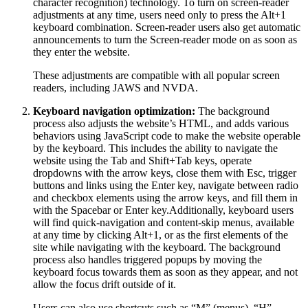
character recognition) technology. To turn on screen-reader
adjustments at any time, users need only to press the Alt+1
keyboard combination. Screen-reader users also get automatic
announcements to turn the Screen-reader mode on as soon as
they enter the website.
These adjustments are compatible with all popular screen
readers, including JAWS and NVDA.
Keyboard navigation optimization:
The background
process also adjusts the website’s HTML, and adds various
behaviors using JavaScript code to make the website operable
by the keyboard. This includes the ability to navigate the
website using the Tab and Shift+Tab keys, operate
dropdowns with the arrow keys, close them with Esc, trigger
buttons and links using the Enter key, navigate between radio
and checkbox elements using the arrow keys, and fill them in
with the Spacebar or Enter key.Additionally, keyboard users
will find quick-navigation and content-skip menus, available
at any time by clicking Alt+1, or as the first elements of the
site while navigating with the keyboard. The background
process also handles triggered popups by moving the
keyboard focus towards them as soon as they appear, and not
allow the focus drift outside of it.
Users can also use shortcuts such as “M” (menus), “H”