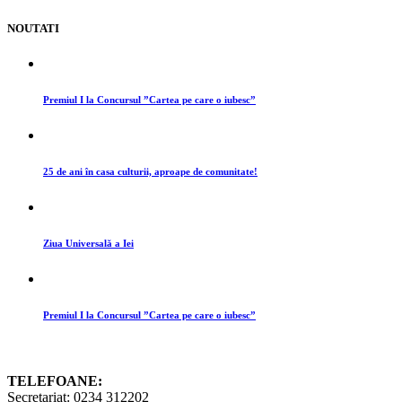
NOUTATI
Premiul I la Concursul ”Cartea pe care o iubesc”
25 de ani în casa culturii, aproape de comunitate!
Ziua Universală a Iei
Premiul I la Concursul ”Cartea pe care o iubesc”
TELEFOANE:
Secretariat: 0234 312202