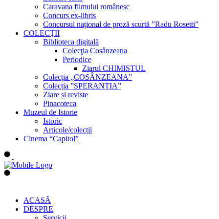
Caravana filmului românesc
Concurs ex-libris
Concursul național de proză scurtă ”Radu Rosetti”
COLECŢII
Biblioteca digitală
Colecţia Cosânzeana
Periodice
Ziarul CHIMISTUL
Colecția „COSÂNZEANA”
Colecția ”SPERANȚIA”
Ziare și reviste
Pinacoteca
Muzeul de Istorie
Istoric
Articole/colecții
Cinema “Capitol”
ACASĂ
DESPRE
Servicii