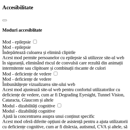
Accesibilitate
Moduri accesiblitate
Mod - epilepsie
Mod - epilepsie
Îndepărtează culoarea și elimină clipirile
Acest mod permite persoanelor cu epilepsie să utilizeze site-ul web
în siguranță, eliminând riscul de convulsii care rezultă din animații
intermitente sau clipitoare și combinații riscante de culori
Mod - deficiențe de vedere
Mod - deficiențe de vedere
Îmbunătățește vizualizarea site-ului web
Acest mod ajustează site-ul web pentru confortul utilizatorilor cu
deficiențe de vedere, cum ar fi Degrading Eyesight, Tunnel Vision,
Cataracta, Glaucom și altele
Modul - dizabilități cognitive
Modul - dizabilități cognitive
Ajută la concentrarea asupra unui conținut specific
Acest mod oferă diferite opțiuni de asistență pentru a ajuta utilizatorii
cu deficiențe cognitive, cum ar fi dislexia, autismul, CVA și altele, să