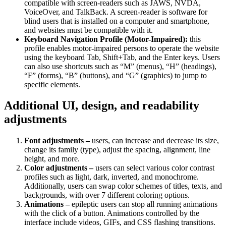
compatible with screen-readers such as JAWS, NVDA,
VoiceOver, and TalkBack. A screen-reader is software for
blind users that is installed on a computer and smartphone,
and websites must be compatible with it.
Keyboard Navigation Profile (Motor-Impaired):
this
profile enables motor-impaired persons to operate the website
using the keyboard Tab, Shift+Tab, and the Enter keys. Users
can also use shortcuts such as “M” (menus), “H” (headings),
“F” (forms), “B” (buttons), and “G” (graphics) to jump to
specific elements.
Additional UI, design, and readability
adjustments
Font adjustments –
users, can increase and decrease its size,
change its family (type), adjust the spacing, alignment, line
height, and more.
Color adjustments –
users can select various color contrast
profiles such as light, dark, inverted, and monochrome.
Additionally, users can swap color schemes of titles, texts, and
backgrounds, with over 7 different coloring options.
Animations –
epileptic users can stop all running animations
with the click of a button. Animations controlled by the
interface include videos, GIFs, and CSS flashing transitions.