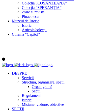
Colecția „COSÂNZEANA”
Colecția ”SPERANȚIA”
Ziare și reviste
Pinacoteca
Muzeul de Istorie
Istoric
Articole/colecții
Cinema “Capitol”
DESPRE
Servicii
Structură, organizare, spații
Organigramă
Secții
Regulament
Istoric
Misiune, viziune, obiective
SECȚII