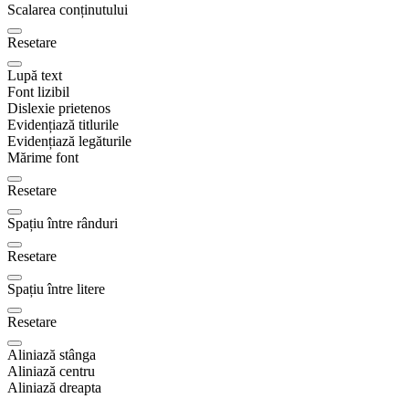
Scalarea conținutului
Resetare
Lupă text
Font lizibil
Dislexie prietenos
Evidențiază titlurile
Evidențiază legăturile
Mărime font
Resetare
Spațiu între rânduri
Resetare
Spațiu între litere
Resetare
Aliniază stânga
Aliniază centru
Aliniază dreapta