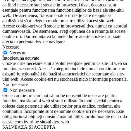
ca fiind necesare sunt stocate în browserul dvs., deoarece sunt
esențiale pentru funcționarea funcționalităților de bază ale site-ului
web. De asemenea, folosim cookie-uri terțe care ne ajută să
analizăm și să înțelegem modul în care utilizați acest site web.
Aceste cookie-uri vor fi stocate în browser-ul dvs. numai cu acordul
dumneavoastră. De asemenea, aveți opțiunea de a renunța la aceste
cookie-uri. Dar renunțarea la unele dintre aceste cookie-uri poate
afecta experiența dvs. de navigare.
Necesare
Necesare
Întotdeauna activate
Cookie-urile necesare sunt absolut esențiale pentru ca site-ul web să
funcționeze corect. Această categorie include numai cookie-uri care
asigură funcționalități de bază și caracteristici de securitate ale site-
ului web. Aceste cookie-uri nu stochează nicio informație personală.
Non-necesare
Non-necesare
Orice cookie-uri care pot să nu fie deosebit de necesare pentru
funcționarea site-ului web și sunt utilizate în mod special pentru a
colecta date personale ale utilizatorilor prin analize, reclame, alte
conținuturi încorporate sunt denumite cookie-uri ne-necesare. Este
obligatoriu să obțineți consimțământul utilizatorului înainte de a rula
aceste cookie-uri pe site-ul dvs. web.
SALVEAZĂ ȘI ACCEPTĂ