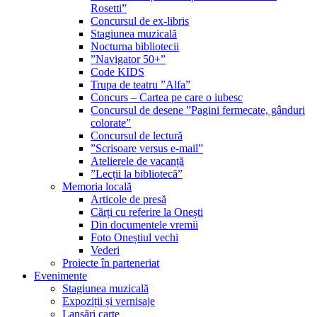
Rosetti”
Concursul de ex-libris
Stagiunea muzicală
Nocturna bibliotecii
”Navigator 50+”
Code KIDS
Trupa de teatru ”Alfa”
Concurs – Cartea pe care o iubesc
Concursul de desene ”Pagini fermecate, gânduri
colorate”
Concursul de lectură
”Scrisoare versus e-mail”
Atelierele de vacanță
”Lecții la bibliotecă”
Memoria locală
Articole de presă
Cărți cu referire la Onești
Din documentele vremii
Foto Oneștiul vechi
Vederi
Proiecte în parteneriat
Evenimente
Stagiunea muzicală
Expoziții și vernisaje
Lansări carte