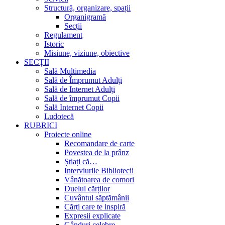
Structură, organizare, spații
Organigramă
Secții
Regulament
Istoric
Misiune, viziune, obiective
SECȚII
Sală Multimedia
Sală de Împrumut Adulți
Sală de Internet Adulți
Sală de împrumut Copii
Sală Internet Copii
Ludotecă
RUBRICI
Proiecte online
Recomandare de carte
Povestea de la prânz
Știați că…
Interviurile Bibliotecii
Vânătoarea de comori
Duelul cărților
Cuvântul săptămânii
Cărți care te inspiră
Expresii explicate
Gânduri celebre