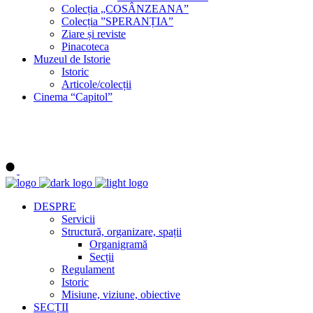
Colecția „COSÂNZEANA”
Colecția ”SPERANȚIA”
Ziare și reviste
Pinacoteca
Muzeul de Istorie
Istoric
Articole/colecții
Cinema “Capitol”
DESPRE
Servicii
Structură, organizare, spații
Organigramă
Secții
Regulament
Istoric
Misiune, viziune, obiective
SECȚII