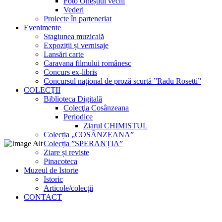
Foto Oneștiul vechi
Vederi
Proiecte în parteneriat
Evenimente
Stagiunea muzicală
Expoziții și vernisaje
Lansări carte
Caravana filmului românesc
Concurs ex-libris
Concursul național de proză scurtă ”Radu Rosetti”
COLECŢII
Biblioteca Digitală
Colecţia Cosânzeana
Periodice
Ziarul CHIMISTUL
Colecția „COSÂNZEANA”
Colecția ”SPERANȚIA”
Ziare și reviste
Pinacoteca
Muzeul de Istorie
Istoric
Articole/colecții
CONTACT