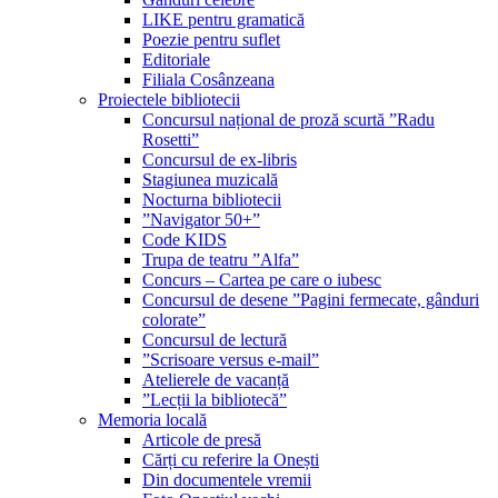
LIKE pentru gramatică
Poezie pentru suflet
Editoriale
Filiala Cosânzeana
Proiectele bibliotecii
Concursul național de proză scurtă ”Radu
Rosetti”
Concursul de ex-libris
Stagiunea muzicală
Nocturna bibliotecii
”Navigator 50+”
Code KIDS
Trupa de teatru ”Alfa”
Concurs – Cartea pe care o iubesc
Concursul de desene ”Pagini fermecate, gânduri
colorate”
Concursul de lectură
”Scrisoare versus e-mail”
Atelierele de vacanță
”Lecții la bibliotecă”
Memoria locală
Articole de presă
Cărți cu referire la Onești
Din documentele vremii