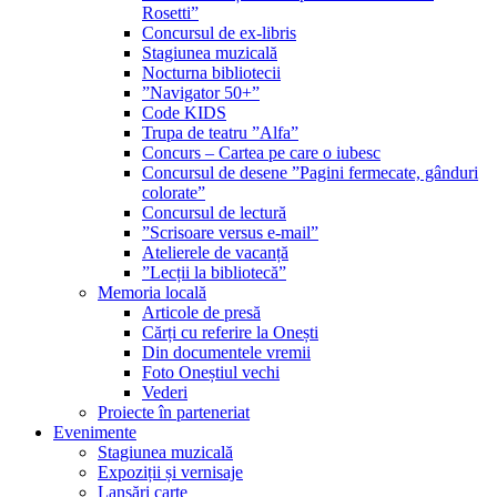
Rosetti”
Concursul de ex-libris
Stagiunea muzicală
Nocturna bibliotecii
”Navigator 50+”
Code KIDS
Trupa de teatru ”Alfa”
Concurs – Cartea pe care o iubesc
Concursul de desene ”Pagini fermecate, gânduri
colorate”
Concursul de lectură
”Scrisoare versus e-mail”
Atelierele de vacanță
”Lecții la bibliotecă”
Memoria locală
Articole de presă
Cărți cu referire la Onești
Din documentele vremii
Foto Oneștiul vechi
Vederi
Proiecte în parteneriat
Evenimente
Stagiunea muzicală
Expoziții și vernisaje
Lansări carte