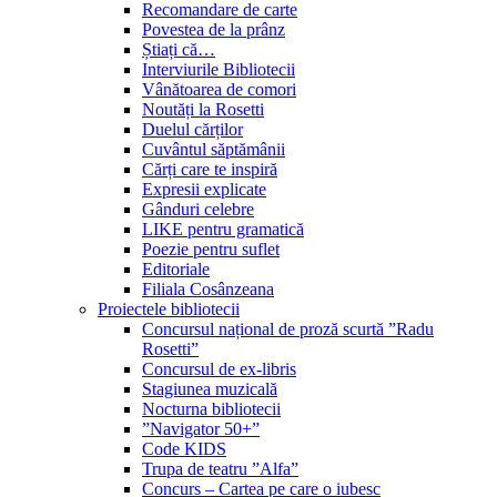
Recomandare de carte
Povestea de la prânz
Știați că…
Interviurile Bibliotecii
Vânătoarea de comori
Noutăți la Rosetti
Duelul cărților
Cuvântul săptămânii
Cărți care te inspiră
Expresii explicate
Gânduri celebre
LIKE pentru gramatică
Poezie pentru suflet
Editoriale
Filiala Cosânzeana
Proiectele bibliotecii
Concursul național de proză scurtă ”Radu
Rosetti”
Concursul de ex-libris
Stagiunea muzicală
Nocturna bibliotecii
”Navigator 50+”
Code KIDS
Trupa de teatru ”Alfa”
Concurs – Cartea pe care o iubesc