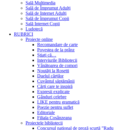
Sală Multimedia
Sală de Împrumut Adulți
Sală de Internet Adulți
Sală de împrumut Copii
Sală Internet Copii
Ludotecă
RUBRICI
Proiecte online
Recomandare de carte
Povestea de la prânz
Știați că…
Interviurile Bibliotecii
Vânătoarea de comori
Noutăți la Rosetti
Duelul cărților
Cuvântul săptămânii
Cărți care te inspiră
Expresii explicate
Gânduri celebre
LIKE pentru gramatică
Poezie pentru suflet
Editoriale
Filiala Cosânzeana
Proiectele bibliotecii
Concursul național de proză scurtă ”Radu