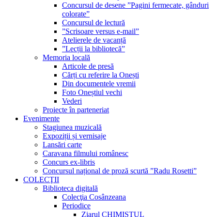
Concursul de desene ”Pagini fermecate, gânduri
colorate”
Concursul de lectură
”Scrisoare versus e-mail”
Atelierele de vacanță
”Lecții la bibliotecă”
Memoria locală
Articole de presă
Cărți cu referire la Onești
Din documentele vremii
Foto Oneștiul vechi
Vederi
Proiecte în parteneriat
Evenimente
Stagiunea muzicală
Expoziții și vernisaje
Lansări carte
Caravana filmului românesc
Concurs ex-libris
Concursul național de proză scurtă ”Radu Rosetti”
COLECŢII
Biblioteca digitală
Colecţia Cosânzeana
Periodice
Ziarul CHIMISTUL