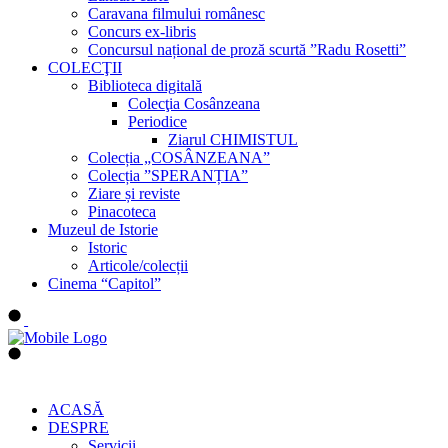
Caravana filmului românesc
Concurs ex-libris
Concursul național de proză scurtă ”Radu Rosetti”
COLECŢII
Biblioteca digitală
Colecţia Cosânzeana
Periodice
Ziarul CHIMISTUL
Colecția „COSÂNZEANA”
Colecția ”SPERANȚIA”
Ziare și reviste
Pinacoteca
Muzeul de Istorie
Istoric
Articole/colecții
Cinema “Capitol”
ACASĂ
DESPRE
Servicii