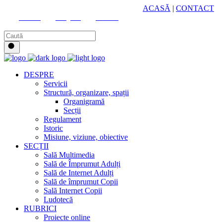
HUB CULTURAL ZONAL
ACASĂ
|
CONTACT
Youtube
Instagram
Facebook
DESPRE
Servicii
Structură, organizare, spații
Organigramă
Secții
Regulament
Istoric
Misiune, viziune, obiective
SECȚII
Sală Multimedia
Sală de Împrumut Adulți
Sală de Internet Adulți
Sală de împrumut Copii
Sală Internet Copii
Ludotecă
RUBRICI
Proiecte online