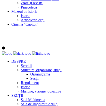
Ziare și reviste
Pinacoteca
Muzeul de Istorie
Istoric
Articole/colecții
Cinema “Capitol”
DESPRE
Servicii
Structură, organizare, spații
Organigramă
Secții
Regulament
Istoric
Misiune, viziune, obiective
SECȚII
Sală Multimedia
Sală de Împrumut Adulți