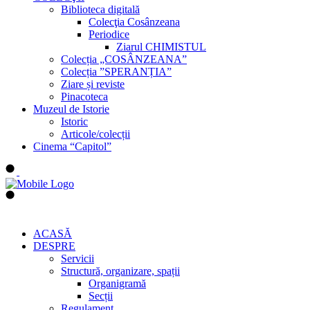
Biblioteca digitală
Colecţia Cosânzeana
Periodice
Ziarul CHIMISTUL
Colecția „COSÂNZEANA”
Colecția ”SPERANȚIA”
Ziare și reviste
Pinacoteca
Muzeul de Istorie
Istoric
Articole/colecții
Cinema “Capitol”
ACASĂ
DESPRE
Servicii
Structură, organizare, spații
Organigramă
Secții
Regulament