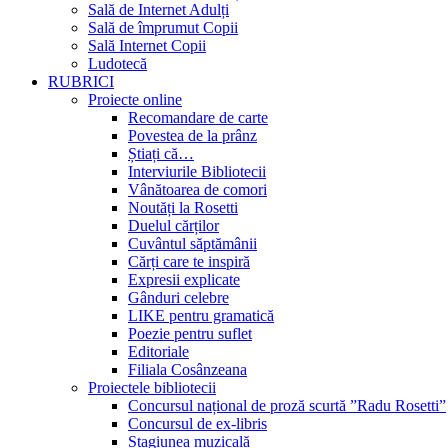
Sală de Internet Adulți
Sală de împrumut Copii
Sală Internet Copii
Ludotecă
RUBRICI
Proiecte online
Recomandare de carte
Povestea de la prânz
Știați că…
Interviurile Bibliotecii
Vânătoarea de comori
Noutăți la Rosetti
Duelul cărților
Cuvântul săptămânii
Cărți care te inspiră
Expresii explicate
Gânduri celebre
LIKE pentru gramatică
Poezie pentru suflet
Editoriale
Filiala Cosânzeana
Proiectele bibliotecii
Concursul național de proză scurtă ”Radu Rosetti”
Concursul de ex-libris
Stagiunea muzicală