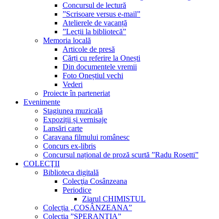
Concursul de lectură
”Scrisoare versus e-mail”
Atelierele de vacanță
”Lecții la bibliotecă”
Memoria locală
Articole de presă
Cărți cu referire la Onești
Din documentele vremii
Foto Oneștiul vechi
Vederi
Proiecte în parteneriat
Evenimente
Stagiunea muzicală
Expoziții și vernisaje
Lansări carte
Caravana filmului românesc
Concurs ex-libris
Concursul național de proză scurtă ”Radu Rosetti”
COLECŢII
Biblioteca digitală
Colecţia Cosânzeana
Periodice
Ziarul CHIMISTUL
Colecția „COSÂNZEANA”
Colecția ”SPERANȚIA”