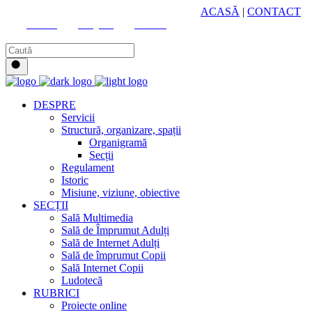
HUB CULTURAL ZONAL
ACASĂ
|
CONTACT
Youtube
Instagram
Facebook
DESPRE
Servicii
Structură, organizare, spații
Organigramă
Secții
Regulament
Istoric
Misiune, viziune, obiective
SECȚII
Sală Multimedia
Sală de Împrumut Adulți
Sală de Internet Adulți
Sală de împrumut Copii
Sală Internet Copii
Ludotecă
RUBRICI
Proiecte online