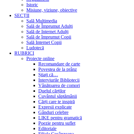
Istoric
Misiune, viziune, obiective
SECȚII
Sală Multimedia
Sală de Împrumut Adulți
Sală de Internet Adulți
Sală de împrumut Copii
Sală Internet Copii
Ludotecă
RUBRICI
Proiecte online
Recomandare de carte
Povestea de la prânz
Știați că…
Interviurile Bibliotecii
Vânătoarea de comori
Duelul cărților
Cuvântul săptămânii
Cărți care te inspiră
Expresii explicate
Gânduri celebre
LIKE pentru gramatică
Poezie pentru suflet
Editoriale
Filiala Cosânzeana