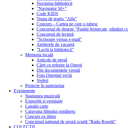
Nocturna bibliotecii
”Navigator 50+”
Code KIDS
Trupa de teatru ”Alfa”
Concurs – Cartea pe care o iubesc
Concursul de desene ”Pagini fermecate, gânduri co
Concursul de lectură
”Scrisoare versus e-mail”
Atelierele de vacanță
”Lecții la bibliotecă”
Memoria locală
Articole de presă
Cărți cu referire la Onești
Din documentele vremii
Foto Oneștiul vechi
Vederi
Proiecte în parteneriat
Evenimente
Stagiunea muzicală
Expoziții și vernisaje
Lansări carte
Caravana filmului românesc
Concurs ex-libris
Concursul național de proză scurtă ”Radu Rosetti”
COLECŢII