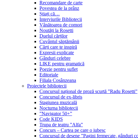
Recomandare de carte
Povestea de la prânz
Știați că…
Interviurile Bibliotecii
Vânătoarea de comori
Noutăți la Rosetti
Duelul cărților
Cuvântul săptămânii
Cărți care te inspiră
Expresii explicate
Gânduri celebre
LIKE pentru gramatică
Poezie pentru suflet
Editoriale
Filiala Cosânzeana
Proiectele bibliotecii
Concursul național de proză scurtă ”Radu Rosetti”
Concursul de ex-libris
Stagiunea muzicală
Nocturna bibliotecii
”Navigator 50+”
Code KIDS
Trupa de teatru ”Alfa”
Concurs – Cartea pe care o iubesc
Concursul de desene ”Pagini fermecate, gânduri co