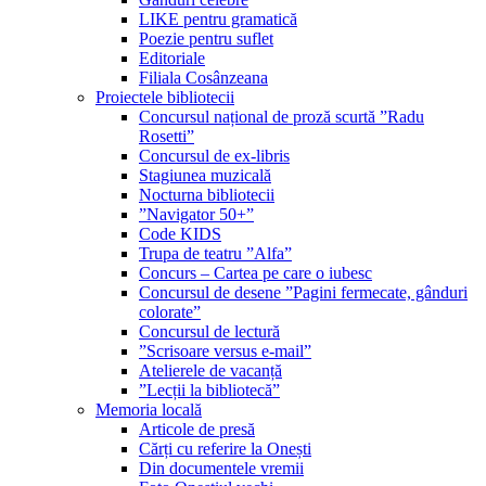
LIKE pentru gramatică
Poezie pentru suflet
Editoriale
Filiala Cosânzeana
Proiectele bibliotecii
Concursul național de proză scurtă ”Radu
Rosetti”
Concursul de ex-libris
Stagiunea muzicală
Nocturna bibliotecii
”Navigator 50+”
Code KIDS
Trupa de teatru ”Alfa”
Concurs – Cartea pe care o iubesc
Concursul de desene ”Pagini fermecate, gânduri
colorate”
Concursul de lectură
”Scrisoare versus e-mail”
Atelierele de vacanță
”Lecții la bibliotecă”
Memoria locală
Articole de presă
Cărți cu referire la Onești
Din documentele vremii