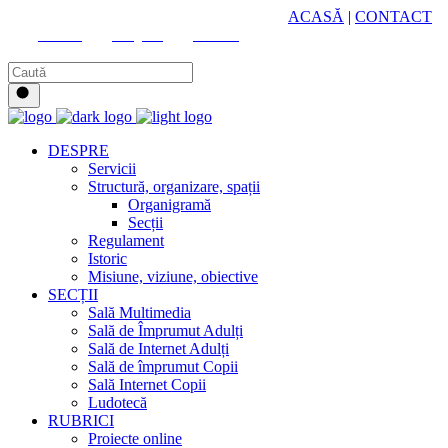
HUB CULTURAL ZONAL
ACASĂ
|
CONTACT
Youtube
Instagram
Facebook
DESPRE
Servicii
Structură, organizare, spații
Organigramă
Secții
Regulament
Istoric
Misiune, viziune, obiective
SECȚII
Sală Multimedia
Sală de Împrumut Adulți
Sală de Internet Adulți
Sală de împrumut Copii
Sală Internet Copii
Ludotecă
RUBRICI
Proiecte online