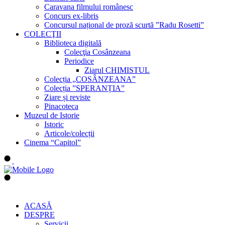
Caravana filmului românesc
Concurs ex-libris
Concursul național de proză scurtă ”Radu Rosetti”
COLECŢII
Biblioteca digitală
Colecţia Cosânzeana
Periodice
Ziarul CHIMISTUL
Colecția „COSÂNZEANA”
Colecția ”SPERANȚIA”
Ziare și reviste
Pinacoteca
Muzeul de Istorie
Istoric
Articole/colecții
Cinema “Capitol”
ACASĂ
DESPRE
Servicii