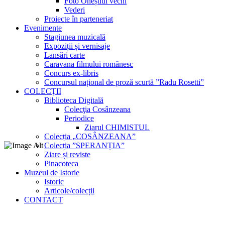
Foto Oneștiul vechi
Vederi
Proiecte în parteneriat
Evenimente
Stagiunea muzicală
Expoziții și vernisaje
Lansări carte
Caravana filmului românesc
Concurs ex-libris
Concursul național de proză scurtă ”Radu Rosetti”
COLECŢII
Biblioteca Digitală
Colecţia Cosânzeana
Periodice
Ziarul CHIMISTUL
Colecția „COSÂNZEANA”
Colecția ”SPERANȚIA”
Ziare și reviste
Pinacoteca
Muzeul de Istorie
Istoric
Articole/colecții
CONTACT