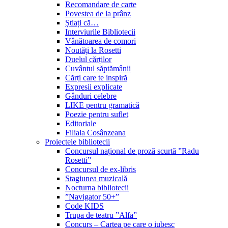
Recomandare de carte
Povestea de la prânz
Știați că…
Interviurile Bibliotecii
Vânătoarea de comori
Noutăți la Rosetti
Duelul cărților
Cuvântul săptămânii
Cărți care te inspiră
Expresii explicate
Gânduri celebre
LIKE pentru gramatică
Poezie pentru suflet
Editoriale
Filiala Cosânzeana
Proiectele bibliotecii
Concursul național de proză scurtă ”Radu
Rosetti”
Concursul de ex-libris
Stagiunea muzicală
Nocturna bibliotecii
”Navigator 50+”
Code KIDS
Trupa de teatru ”Alfa”
Concurs – Cartea pe care o iubesc