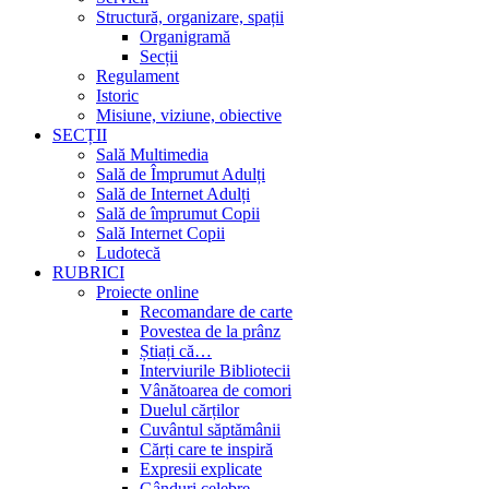
Structură, organizare, spații
Organigramă
Secții
Regulament
Istoric
Misiune, viziune, obiective
SECȚII
Sală Multimedia
Sală de Împrumut Adulți
Sală de Internet Adulți
Sală de împrumut Copii
Sală Internet Copii
Ludotecă
RUBRICI
Proiecte online
Recomandare de carte
Povestea de la prânz
Știați că…
Interviurile Bibliotecii
Vânătoarea de comori
Duelul cărților
Cuvântul săptămânii
Cărți care te inspiră
Expresii explicate
Gânduri celebre