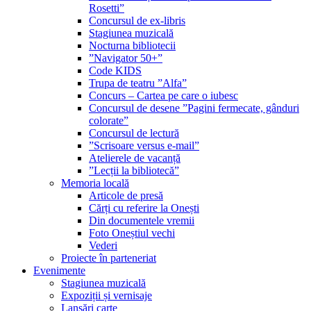
Rosetti”
Concursul de ex-libris
Stagiunea muzicală
Nocturna bibliotecii
”Navigator 50+”
Code KIDS
Trupa de teatru ”Alfa”
Concurs – Cartea pe care o iubesc
Concursul de desene ”Pagini fermecate, gânduri
colorate”
Concursul de lectură
”Scrisoare versus e-mail”
Atelierele de vacanță
”Lecții la bibliotecă”
Memoria locală
Articole de presă
Cărți cu referire la Onești
Din documentele vremii
Foto Oneștiul vechi
Vederi
Proiecte în parteneriat
Evenimente
Stagiunea muzicală
Expoziții și vernisaje
Lansări carte