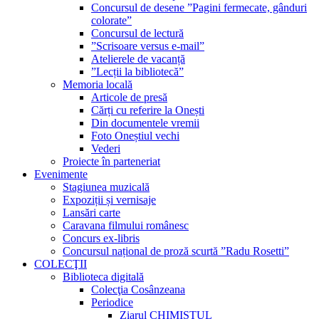
Concursul de desene ”Pagini fermecate, gânduri
colorate”
Concursul de lectură
”Scrisoare versus e-mail”
Atelierele de vacanță
”Lecții la bibliotecă”
Memoria locală
Articole de presă
Cărți cu referire la Onești
Din documentele vremii
Foto Oneștiul vechi
Vederi
Proiecte în parteneriat
Evenimente
Stagiunea muzicală
Expoziții și vernisaje
Lansări carte
Caravana filmului românesc
Concurs ex-libris
Concursul național de proză scurtă ”Radu Rosetti”
COLECŢII
Biblioteca digitală
Colecţia Cosânzeana
Periodice
Ziarul CHIMISTUL