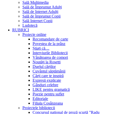
Sală Multimedia
Sală de Împrumut Adulți
Sală de Internet Adulți
Sală de împrumut Copii
Sală Internet Copii
Ludotecă
RUBRICI
Proiecte online
Recomandare de carte
Povestea de la prânz
Știați că…
Interviurile Bibliotecii
Vânătoarea de comori
Noutăți la Rosetti
Duelul cărților
Cuvântul săptămânii
Cărți care te inspiră
Expresii explicate
Gânduri celebre
LIKE pentru gramatică
Poezie pentru suflet
Editoriale
Filiala Cosânzeana
Proiectele bibliotecii
Concursul național de proză scurtă ”Radu