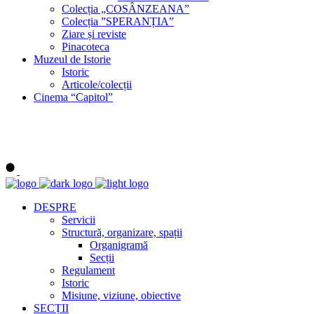
Colecția „COSÂNZEANA”
Colecția ”SPERANȚIA”
Ziare și reviste
Pinacoteca
Muzeul de Istorie
Istoric
Articole/colecții
Cinema “Capitol”
DESPRE
Servicii
Structură, organizare, spații
Organigramă
Secții
Regulament
Istoric
Misiune, viziune, obiective
SECȚII