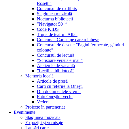
Rosetti”
Concursul de ex-libris
Stagiunea muzicală
Nocturna bibliotecii
”Navigator 50+”
Code KIDS
Trupa de teatru ”Alfa”
Concurs – Cartea pe care o iubesc
Concursul de desene ”Pagini fermecate, gânduri
colorate”
Concursul de lectură
”Scrisoare versus e-mail”
Atelierele de vacanță
”Lecții la bibliotecă”
Memoria locală
Articole de presă
Cărți cu referire la Onești
Din documentele vremii
Foto Oneștiul vechi
Vederi
Proiecte în parteneriat
Evenimente
Stagiunea muzicală
Expoziții și vernisaje
Lansări carte