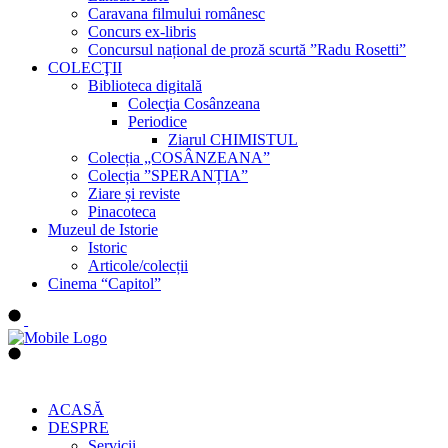
Caravana filmului românesc
Concurs ex-libris
Concursul național de proză scurtă ”Radu Rosetti”
COLECŢII
Biblioteca digitală
Colecţia Cosânzeana
Periodice
Ziarul CHIMISTUL
Colecția „COSÂNZEANA”
Colecția ”SPERANȚIA”
Ziare și reviste
Pinacoteca
Muzeul de Istorie
Istoric
Articole/colecții
Cinema “Capitol”
ACASĂ
DESPRE
Servicii