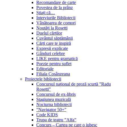
Recomandare de carte
Povestea de la prânz
Știați că…
Interviurile Bibliotecii
Vânătoarea de comori
Noutăți la Rosetti
Duelul cărților
Cuvântul săptămânii
Cărți care te inspiră
Expresii explicate
Gânduri celebre
LIKE pentru gramatică
Poezie pentru suflet
Editoriale
Filiala Cosânzeana
Proiectele bibliotecii
Concursul național de proză scurtă ”Radu
Rosetti”
Concursul de ex-libris
Stagiunea muzicală
Nocturna bibliotecii
”Navigator 50+”
Code KIDS
Trupa de teatru ”Alfa”
Concurs – Cartea pe care o iubesc