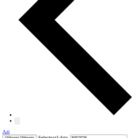
Azi
Selectează data.
Viitoare
Viitoare