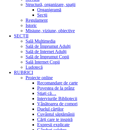
Structură, organizare, spații
Organigramă
Secții
Regulament
Istoric
Misiune, viziune, obiective
SECȚII
Sală Multimedia
Sală de Împrumut Adulți
Sală de Internet Adulți
Sală de împrumut Copii
Sală Internet Copii
Ludotecă
RUBRICI
Proiecte online
Recomandare de carte
Povestea de la prânz
Știați că…
Interviurile Bibliotecii
Vânătoarea de comori
Duelul cărților
Cuvântul săptămânii
Cărți care te inspiră
Expresii explicate
Gânduri celebre