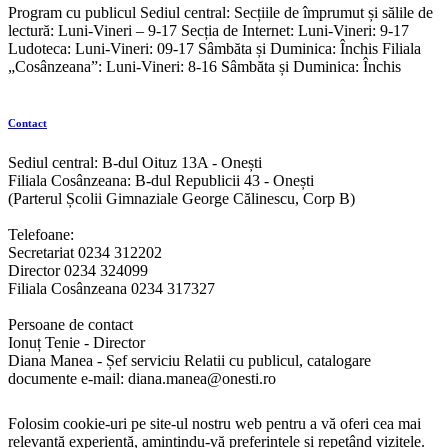
Program cu publicul Sediul central: Secțiile de împrumut și sălile de
lectură: Luni-Vineri – 9-17 Secția de Internet: Luni-Vineri: 9-17
Ludoteca: Luni-Vineri: 09-17 Sâmbăta și Duminica: Închis Filiala
„Cosânzeana”: Luni-Vineri: 8-16 Sâmbăta și Duminica: Închis
Contact
Sediul central: B-dul Oituz 13A - Onești
Filiala Cosânzeana: B-dul Republicii 43 - Onești
(Parterul Școlii Gimnaziale George Călinescu, Corp B)
Telefoane:
Secretariat 0234 312202
Director 0234 324099
Filiala Cosânzeana 0234 317327
Persoane de contact
Ionuț Tenie - Director
Diana Manea - Șef serviciu Relatii cu publicul, catalogare
documente e-mail: diana.manea@onesti.ro
Folosim cookie-uri pe site-ul nostru web pentru a vă oferi cea mai
relevantă experiență, amintindu-vă preferințele și repetând vizitele.