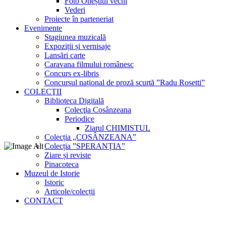
Foto Oneștiul vechi
Vederi
Proiecte în parteneriat
Evenimente
Stagiunea muzicală
Expoziții și vernisaje
Lansări carte
Caravana filmului românesc
Concurs ex-libris
Concursul național de proză scurtă ”Radu Rosetti”
COLECŢII
Biblioteca Digitală
Colecţia Cosânzeana
Periodice
Ziarul CHIMISTUL
Colecția „COSÂNZEANA”
Colecția ”SPERANȚIA”
Ziare și reviste
Pinacoteca
Muzeul de Istorie
Istoric
Articole/colecții
CONTACT