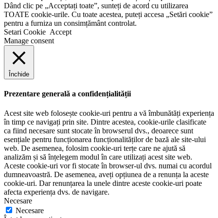
Dând clic pe „Acceptați toate”, sunteți de acord cu utilizarea
TOATE cookie-urile. Cu toate acestea, puteți accesa „Setări cookie”
pentru a furniza un consimțământ controlat.
Setari Cookie
Accept
Manage consent
Închide
Prezentare generală a confidențialității
Acest site web folosește cookie-uri pentru a vă îmbunătăți experiența
în timp ce navigați prin site. Dintre acestea, cookie-urile clasificate
ca fiind necesare sunt stocate în browserul dvs., deoarece sunt
esențiale pentru funcționarea funcționalităților de bază ale site-ului
web. De asemenea, folosim cookie-uri terțe care ne ajută să
analizăm și să înțelegem modul în care utilizați acest site web.
Aceste cookie-uri vor fi stocate în browser-ul dvs. numai cu acordul
dumneavoastră. De asemenea, aveți opțiunea de a renunța la aceste
cookie-uri. Dar renunțarea la unele dintre aceste cookie-uri poate
afecta experiența dvs. de navigare.
Necesare
Necesare