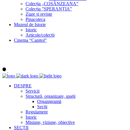
Colecția „COSÂNZEANA”
Colecția ”SPERANȚIA”
Ziare și reviste
Pinacoteca
Muzeul de Istorie
Istoric
Articole/colecții
Cinema “Capitol”
DESPRE
Servicii
Structură, organizare, spații
Organigramă
Secții
Regulament
Istoric
Misiune, viziune, obiective
SECȚII