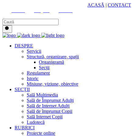
HUB CULTURAL ZONAL
ACASĂ
|
CONTACT
Youtube
Instagram
Facebook
DESPRE
Servicii
Structură, organizare, spații
Organigramă
Secții
Regulament
Istoric
Misiune, viziune, obiective
SECȚII
Sală Multimedia
Sală de Împrumut Adulți
Sală de Internet Adulți
Sală de împrumut Copii
Sală Internet Copii
Ludotecă
RUBRICI
Proiecte online