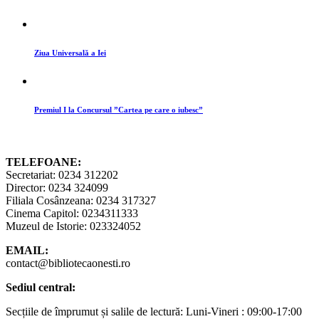
Ziua Universală a Iei
Premiul I la Concursul ”Cartea pe care o iubesc”
TELEFOANE:
Secretariat: 0234 312202
Director: 0234 324099
Filiala Cosânzeana: 0234 317327
Cinema Capitol: 0234311333
Muzeul de Istorie: 023324052
EMAIL:
contact@bibliotecaonesti.ro
Sediul central:
Secțiile de împrumut și salile de lectură: Luni-Vineri : 09:00-17:00