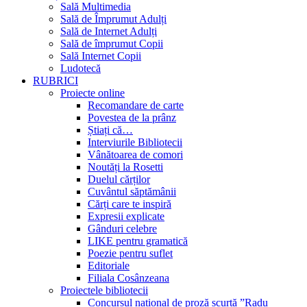
Sală Multimedia
Sală de Împrumut Adulți
Sală de Internet Adulți
Sală de împrumut Copii
Sală Internet Copii
Ludotecă
RUBRICI
Proiecte online
Recomandare de carte
Povestea de la prânz
Știați că…
Interviurile Bibliotecii
Vânătoarea de comori
Noutăți la Rosetti
Duelul cărților
Cuvântul săptămânii
Cărți care te inspiră
Expresii explicate
Gânduri celebre
LIKE pentru gramatică
Poezie pentru suflet
Editoriale
Filiala Cosânzeana
Proiectele bibliotecii
Concursul național de proză scurtă ”Radu