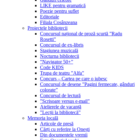
LIKE pentru gramatică
Poezie pentru suflet
Editoriale
Filiala Cosânzeana
Proiectele bibliotecii
Concursul național de proză scurtă ”Radu
Rosetti”
Concursul de ex-libris
Stagiunea muzicală
Nocturna bibliotecii
”Navigator 50+”
Code KIDS
Trupa de teatru ”Alfa”
Concurs – Cartea pe care o iubesc
Concursul de desene ”Pagini fermecate, gânduri
colorate”
Concursul de lectură
”Scrisoare versus e-mail”
Atelierele de vacanță
”Lecții la bibliotecă”
Memoria locală
Articole de presă
Cărți cu referire la Onești
Din documentele vremii