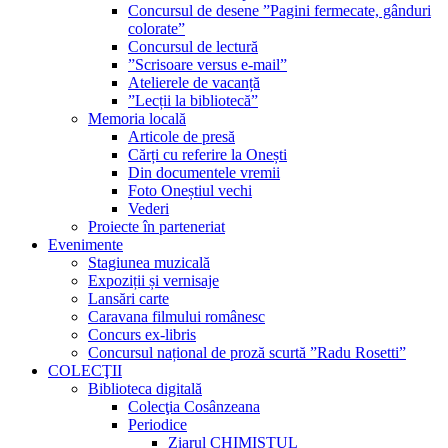
Concursul de desene ”Pagini fermecate, gânduri
colorate”
Concursul de lectură
”Scrisoare versus e-mail”
Atelierele de vacanță
”Lecții la bibliotecă”
Memoria locală
Articole de presă
Cărți cu referire la Onești
Din documentele vremii
Foto Oneștiul vechi
Vederi
Proiecte în parteneriat
Evenimente
Stagiunea muzicală
Expoziții și vernisaje
Lansări carte
Caravana filmului românesc
Concurs ex-libris
Concursul național de proză scurtă ”Radu Rosetti”
COLECŢII
Biblioteca digitală
Colecţia Cosânzeana
Periodice
Ziarul CHIMISTUL