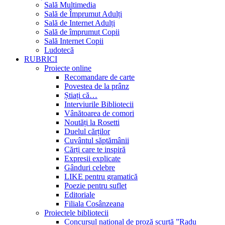
Sală Multimedia
Sală de Împrumut Adulți
Sală de Internet Adulți
Sală de împrumut Copii
Sală Internet Copii
Ludotecă
RUBRICI
Proiecte online
Recomandare de carte
Povestea de la prânz
Știați că…
Interviurile Bibliotecii
Vânătoarea de comori
Noutăți la Rosetti
Duelul cărților
Cuvântul săptămânii
Cărți care te inspiră
Expresii explicate
Gânduri celebre
LIKE pentru gramatică
Poezie pentru suflet
Editoriale
Filiala Cosânzeana
Proiectele bibliotecii
Concursul național de proză scurtă ”Radu