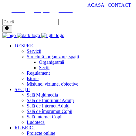
HUB CULTURAL ZONAL
ACASĂ
|
CONTACT
Youtube
Instagram
Facebook
DESPRE
Servicii
Structură, organizare, spații
Organigramă
Secții
Regulament
Istoric
Misiune, viziune, obiective
SECȚII
Sală Multimedia
Sală de Împrumut Adulți
Sală de Internet Adulți
Sală de împrumut Copii
Sală Internet Copii
Ludotecă
RUBRICI
Proiecte online