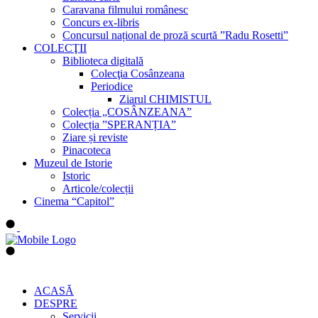
Caravana filmului românesc
Concurs ex-libris
Concursul național de proză scurtă ”Radu Rosetti”
COLECŢII
Biblioteca digitală
Colecţia Cosânzeana
Periodice
Ziarul CHIMISTUL
Colecția „COSÂNZEANA”
Colecția ”SPERANȚIA”
Ziare și reviste
Pinacoteca
Muzeul de Istorie
Istoric
Articole/colecții
Cinema “Capitol”
ACASĂ
DESPRE
Servicii