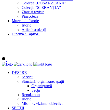
Colecția „COSÂNZEANA”
Colecția ”SPERANȚIA”
Ziare și reviste
Pinacoteca
Muzeul de Istorie
Istoric
Articole/colecții
Cinema “Capitol”
DESPRE
Servicii
Structură, organizare, spații
Organigramă
Secții
Regulament
Istoric
Misiune, viziune, obiective
SECȚII