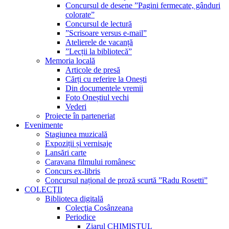
Concursul de desene ”Pagini fermecate, gânduri
colorate”
Concursul de lectură
”Scrisoare versus e-mail”
Atelierele de vacanță
”Lecții la bibliotecă”
Memoria locală
Articole de presă
Cărți cu referire la Onești
Din documentele vremii
Foto Oneștiul vechi
Vederi
Proiecte în parteneriat
Evenimente
Stagiunea muzicală
Expoziții și vernisaje
Lansări carte
Caravana filmului românesc
Concurs ex-libris
Concursul național de proză scurtă ”Radu Rosetti”
COLECŢII
Biblioteca digitală
Colecţia Cosânzeana
Periodice
Ziarul CHIMISTUL