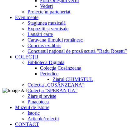
Foto Oneștiul vechi
Vederi
Proiecte în parteneriat
Evenimente
Stagiunea muzicală
Expoziții și vernisaje
Lansări carte
Caravana filmului românesc
Concurs ex-libris
Concursul național de proză scurtă ”Radu Rosetti”
COLECŢII
Biblioteca Digitală
Colecţia Cosânzeana
Periodice
Ziarul CHIMISTUL
Colecția „COSÂNZEANA”
Colecția ”SPERANȚIA”
Ziare și reviste
Pinacoteca
Muzeul de Istorie
Istoric
Articole/colecții
CONTACT