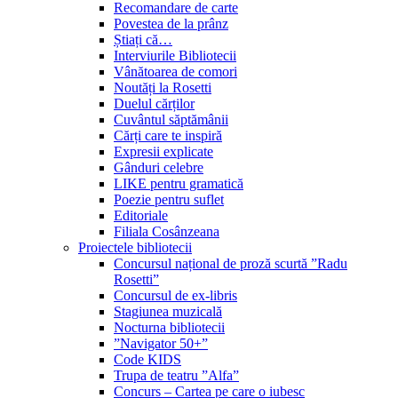
Recomandare de carte
Povestea de la prânz
Știați că…
Interviurile Bibliotecii
Vânătoarea de comori
Noutăți la Rosetti
Duelul cărților
Cuvântul săptămânii
Cărți care te inspiră
Expresii explicate
Gânduri celebre
LIKE pentru gramatică
Poezie pentru suflet
Editoriale
Filiala Cosânzeana
Proiectele bibliotecii
Concursul național de proză scurtă ”Radu
Rosetti”
Concursul de ex-libris
Stagiunea muzicală
Nocturna bibliotecii
”Navigator 50+”
Code KIDS
Trupa de teatru ”Alfa”
Concurs – Cartea pe care o iubesc