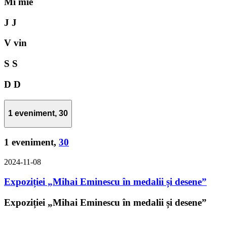
Mi
mie
J
J
V
vin
S
S
D
D
1 eveniment,
30
1 eveniment,
30
2024-11-08
Expoziției „Mihai Eminescu în medalii și desene”
Expoziției „Mihai Eminescu în medalii și desene”