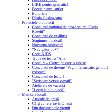
LIKE pentru gramatică
Poezie pentru suflet
Editoriale
Filiala Cosânzeana
Proiectele bibliotecii
Concursul național de proză scurtă ”Radu
Rosetti”
Concursul de ex-libris
Stagiunea muzicală
Nocturna bibliotecii
”Navigator 50+”
Code KIDS
Trupa de teatru ”Alfa”
Concurs – Cartea pe care o iubesc
Concursul de desene ”Pagini fermecate, gânduri
colorate”
Concursul de lectură
”Scrisoare versus e-mail”
Atelierele de vacanță
”Lecții la bibliotecă”
Memoria locală
Articole de presă
Cărți cu referire la Onești
Din documentele vremii