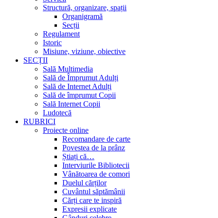
Structură, organizare, spații
Organigramă
Secții
Regulament
Istoric
Misiune, viziune, obiective
SECȚII
Sală Multimedia
Sală de Împrumut Adulți
Sală de Internet Adulți
Sală de împrumut Copii
Sală Internet Copii
Ludotecă
RUBRICI
Proiecte online
Recomandare de carte
Povestea de la prânz
Știați că…
Interviurile Bibliotecii
Vânătoarea de comori
Duelul cărților
Cuvântul săptămânii
Cărți care te inspiră
Expresii explicate
Gânduri celebre