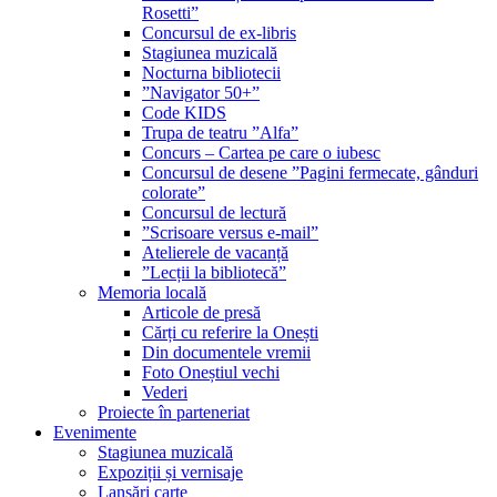
Rosetti”
Concursul de ex-libris
Stagiunea muzicală
Nocturna bibliotecii
”Navigator 50+”
Code KIDS
Trupa de teatru ”Alfa”
Concurs – Cartea pe care o iubesc
Concursul de desene ”Pagini fermecate, gânduri
colorate”
Concursul de lectură
”Scrisoare versus e-mail”
Atelierele de vacanță
”Lecții la bibliotecă”
Memoria locală
Articole de presă
Cărți cu referire la Onești
Din documentele vremii
Foto Oneștiul vechi
Vederi
Proiecte în parteneriat
Evenimente
Stagiunea muzicală
Expoziții și vernisaje
Lansări carte