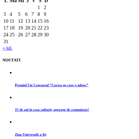
L
Ma
Mi
J
V
S
D
1
2
3
4
5
6
7
8
9
10
11
12
13
14
15
16
17
18
19
20
21
22
23
24
25
26
27
28
29
30
31
« iul.
NOUTATI
Premiul I la Concursul ”Cartea pe care o iubesc”
25 de ani în casa culturii, aproape de comunitate!
Ziua Universală a Iei