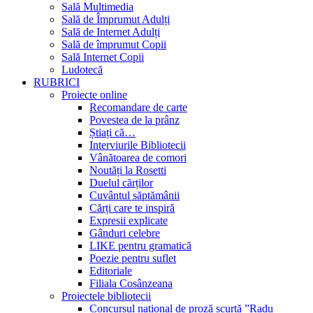
Sală Multimedia
Sală de Împrumut Adulți
Sală de Internet Adulți
Sală de împrumut Copii
Sală Internet Copii
Ludotecă
RUBRICI
Proiecte online
Recomandare de carte
Povestea de la prânz
Știați că…
Interviurile Bibliotecii
Vânătoarea de comori
Noutăți la Rosetti
Duelul cărților
Cuvântul săptămânii
Cărți care te inspiră
Expresii explicate
Gânduri celebre
LIKE pentru gramatică
Poezie pentru suflet
Editoriale
Filiala Cosânzeana
Proiectele bibliotecii
Concursul național de proză scurtă ”Radu