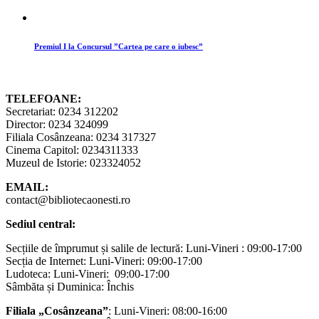
Premiul I la Concursul ”Cartea pe care o iubesc”
TELEFOANE:
Secretariat: 0234 312202
Director: 0234 324099
Filiala Cosânzeana: 0234 317327
Cinema Capitol: 0234311333
Muzeul de Istorie: 023324052
EMAIL:
contact@bibliotecaonesti.ro
Sediul central:
Secțiile de împrumut și salile de lectură: Luni-Vineri : 09:00-17:00
Secția de Internet: Luni-Vineri: 09:00-17:00
Ludoteca: Luni-Vineri: 09:00-17:00
Sâmbăta și Duminica: Închis
Filiala „Cosânzeana”
: Luni-Vineri: 08:00-16:00