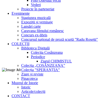
Foto Oneștiul vechi
Vederi
Proiecte în parteneriat
Evenimente
Stagiunea muzicală
Expoziții și vernisaje
Lansări carte
Caravana filmului românesc
Concurs ex-libris
Concursul național de proză scurtă ”Radu Rosetti”
COLECŢII
Biblioteca Digitală
Colecţia Cosânzeana
Periodice
Ziarul CHIMISTUL
Colecția „COSÂNZEANA”
Colecția ”SPERANȚIA”
Ziare și reviste
Pinacoteca
Muzeul de Istorie
Istoric
Articole/colecții
CONTACT