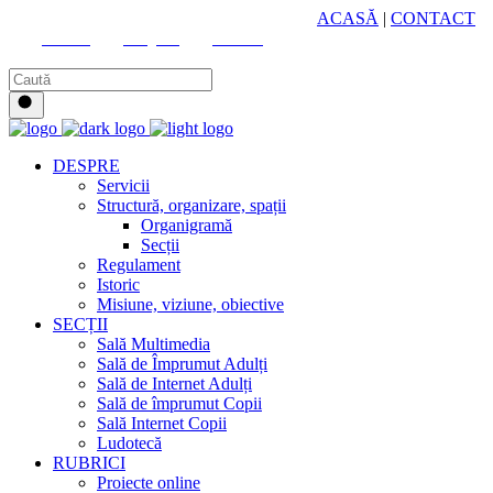
HUB CULTURAL ZONAL
ACASĂ
|
CONTACT
Youtube
Instagram
Facebook
DESPRE
Servicii
Structură, organizare, spații
Organigramă
Secții
Regulament
Istoric
Misiune, viziune, obiective
SECȚII
Sală Multimedia
Sală de Împrumut Adulți
Sală de Internet Adulți
Sală de împrumut Copii
Sală Internet Copii
Ludotecă
RUBRICI
Proiecte online