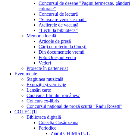
Concursul de desene ”Pagini fermecate, gânduri
colorate”
Concursul de lectură
”Scrisoare versus e-mail”
Atelierele de vacanță
”Lecții la bibliotecă”
Memoria locală
Articole de presă
Cărți cu referire la Onești
Din documentele vremii
Foto Oneștiul vechi
Vederi
Proiecte în parteneriat
Evenimente
Stagiunea muzicală
Expoziții și vernisaje
Lansări carte
Caravana filmului românesc
Concurs ex-libris
Concursul național de proză scurtă ”Radu Rosetti”
COLECŢII
Biblioteca digitală
Colecţia Cosânzeana
Periodice
Ziarul CHIMISTUL