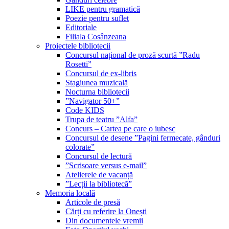
LIKE pentru gramatică
Poezie pentru suflet
Editoriale
Filiala Cosânzeana
Proiectele bibliotecii
Concursul național de proză scurtă ”Radu
Rosetti”
Concursul de ex-libris
Stagiunea muzicală
Nocturna bibliotecii
”Navigator 50+”
Code KIDS
Trupa de teatru ”Alfa”
Concurs – Cartea pe care o iubesc
Concursul de desene ”Pagini fermecate, gânduri
colorate”
Concursul de lectură
”Scrisoare versus e-mail”
Atelierele de vacanță
”Lecții la bibliotecă”
Memoria locală
Articole de presă
Cărți cu referire la Onești
Din documentele vremii