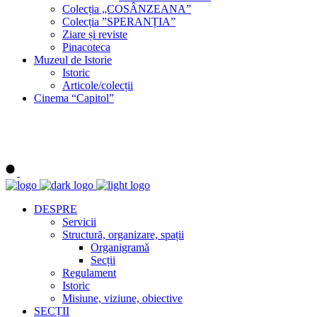
Colecția „COSÂNZEANA”
Colecția ”SPERANȚIA”
Ziare și reviste
Pinacoteca
Muzeul de Istorie
Istoric
Articole/colecții
Cinema “Capitol”
DESPRE
Servicii
Structură, organizare, spații
Organigramă
Secții
Regulament
Istoric
Misiune, viziune, obiective
SECȚII