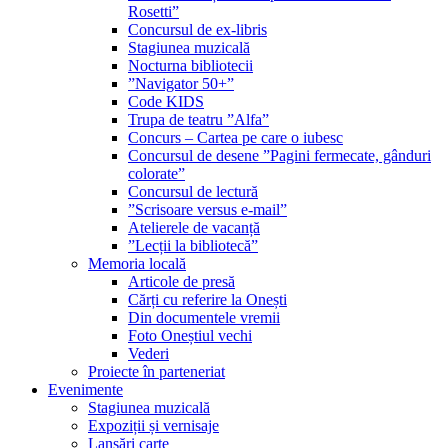
Rosetti”
Concursul de ex-libris
Stagiunea muzicală
Nocturna bibliotecii
”Navigator 50+”
Code KIDS
Trupa de teatru ”Alfa”
Concurs – Cartea pe care o iubesc
Concursul de desene ”Pagini fermecate, gânduri
colorate”
Concursul de lectură
”Scrisoare versus e-mail”
Atelierele de vacanță
”Lecții la bibliotecă”
Memoria locală
Articole de presă
Cărți cu referire la Onești
Din documentele vremii
Foto Oneștiul vechi
Vederi
Proiecte în parteneriat
Evenimente
Stagiunea muzicală
Expoziții și vernisaje
Lansări carte