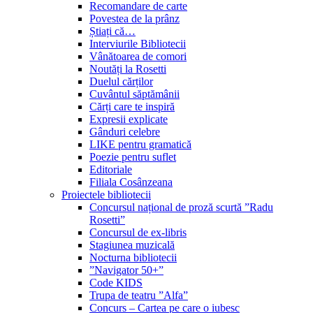
Recomandare de carte
Povestea de la prânz
Știați că…
Interviurile Bibliotecii
Vânătoarea de comori
Noutăți la Rosetti
Duelul cărților
Cuvântul săptămânii
Cărți care te inspiră
Expresii explicate
Gânduri celebre
LIKE pentru gramatică
Poezie pentru suflet
Editoriale
Filiala Cosânzeana
Proiectele bibliotecii
Concursul național de proză scurtă ”Radu
Rosetti”
Concursul de ex-libris
Stagiunea muzicală
Nocturna bibliotecii
”Navigator 50+”
Code KIDS
Trupa de teatru ”Alfa”
Concurs – Cartea pe care o iubesc