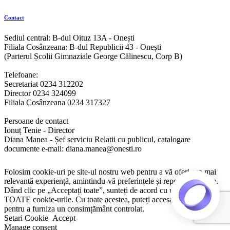
Contact
Sediul central: B-dul Oituz 13A - Onești
Filiala Cosânzeana: B-dul Republicii 43 - Onești
(Parterul Școlii Gimnaziale George Călinescu, Corp B)
Telefoane:
Secretariat 0234 312202
Director 0234 324099
Filiala Cosânzeana 0234 317327
Persoane de contact
Ionuț Tenie - Director
Diana Manea - Șef serviciu Relatii cu publicul, catalogare
documente e-mail: diana.manea@onesti.ro
Folosim cookie-uri pe site-ul nostru web pentru a vă oferi cea mai
relevantă experiență, amintindu-vă preferințele și repetând vizitele.
Dând clic pe „Acceptați toate”, sunteți de acord cu utilizarea
TOATE cookie-urile. Cu toate acestea, puteți accesa „Setări cookie”
pentru a furniza un consimțământ controlat.
Setari Cookie
Accept
Manage consent