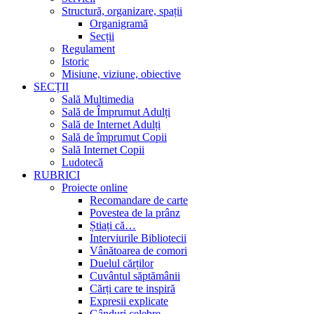
Structură, organizare, spații
Organigramă
Secții
Regulament
Istoric
Misiune, viziune, obiective
SECȚII
Sală Multimedia
Sală de Împrumut Adulți
Sală de Internet Adulți
Sală de împrumut Copii
Sală Internet Copii
Ludotecă
RUBRICI
Proiecte online
Recomandare de carte
Povestea de la prânz
Știați că…
Interviurile Bibliotecii
Vânătoarea de comori
Duelul cărților
Cuvântul săptămânii
Cărți care te inspiră
Expresii explicate
Gânduri celebre