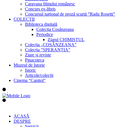
Caravana filmului românesc
Concurs ex-libris
Concursul național de proză scurtă ”Radu Rosetti”
COLECŢII
Biblioteca digitală
Colecţia Cosânzeana
Periodice
Ziarul CHIMISTUL
Colecția „COSÂNZEANA”
Colecția ”SPERANȚIA”
Ziare și reviste
Pinacoteca
Muzeul de Istorie
Istoric
Articole/colecții
Cinema “Capitol”
ACASĂ
DESPRE
Servicii