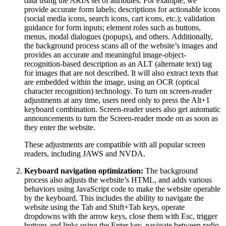
data using the ARIA set of attributes. For example, we
provide accurate form labels; descriptions for actionable icons
(social media icons, search icons, cart icons, etc.); validation
guidance for form inputs; element roles such as buttons,
menus, modal dialogues (popups), and others. Additionally,
the background process scans all of the website’s images and
provides an accurate and meaningful image-object-
recognition-based description as an ALT (alternate text) tag
for images that are not described. It will also extract texts that
are embedded within the image, using an OCR (optical
character recognition) technology. To turn on screen-reader
adjustments at any time, users need only to press the Alt+1
keyboard combination. Screen-reader users also get automatic
announcements to turn the Screen-reader mode on as soon as
they enter the website.
These adjustments are compatible with all popular screen
readers, including JAWS and NVDA.
Keyboard navigation optimization:
The background
process also adjusts the website’s HTML, and adds various
behaviors using JavaScript code to make the website operable
by the keyboard. This includes the ability to navigate the
website using the Tab and Shift+Tab keys, operate
dropdowns with the arrow keys, close them with Esc, trigger
buttons and links using the Enter key, navigate between radio