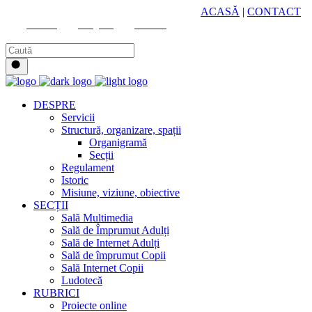
HUB CULTURAL ZONAL
ACASĂ
|
CONTACT
Youtube
Instagram
Facebook
DESPRE
Servicii
Structură, organizare, spații
Organigramă
Secții
Regulament
Istoric
Misiune, viziune, obiective
SECȚII
Sală Multimedia
Sală de Împrumut Adulți
Sală de Internet Adulți
Sală de împrumut Copii
Sală Internet Copii
Ludotecă
RUBRICI
Proiecte online