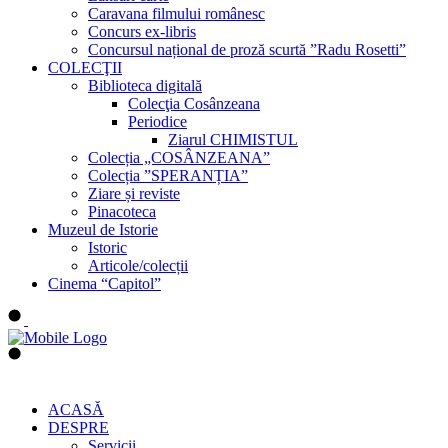
Caravana filmului românesc
Concurs ex-libris
Concursul național de proză scurtă ”Radu Rosetti”
COLECŢII
Biblioteca digitală
Colecţia Cosânzeana
Periodice
Ziarul CHIMISTUL
Colecția „COSÂNZEANA”
Colecția ”SPERANȚIA”
Ziare și reviste
Pinacoteca
Muzeul de Istorie
Istoric
Articole/colecții
Cinema “Capitol”
ACASĂ
DESPRE
Servicii