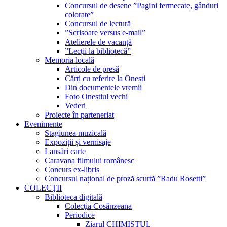
Concursul de desene ”Pagini fermecate, gânduri
colorate”
Concursul de lectură
”Scrisoare versus e-mail”
Atelierele de vacanță
”Lecții la bibliotecă”
Memoria locală
Articole de presă
Cărți cu referire la Onești
Din documentele vremii
Foto Oneștiul vechi
Vederi
Proiecte în parteneriat
Evenimente
Stagiunea muzicală
Expoziții și vernisaje
Lansări carte
Caravana filmului românesc
Concurs ex-libris
Concursul național de proză scurtă ”Radu Rosetti”
COLECŢII
Biblioteca digitală
Colecţia Cosânzeana
Periodice
Ziarul CHIMISTUL