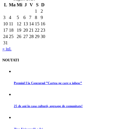
L
Ma
Mi
J
V
S
D
1
2
3
4
5
6
7
8
9
10
11
12
13
14
15
16
17
18
19
20
21
22
23
24
25
26
27
28
29
30
31
« iul.
NOUTATI
Premiul I la Concursul ”Cartea pe care o iubesc”
25 de ani în casa culturii, aproape de comunitate!
Ziua Universală a Iei