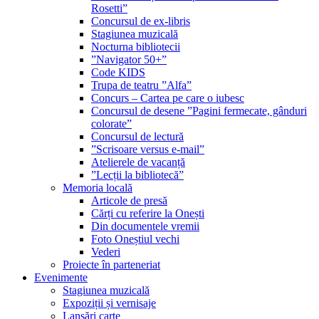
Rosetti”
Concursul de ex-libris
Stagiunea muzicală
Nocturna bibliotecii
”Navigator 50+”
Code KIDS
Trupa de teatru ”Alfa”
Concurs – Cartea pe care o iubesc
Concursul de desene ”Pagini fermecate, gânduri
colorate”
Concursul de lectură
”Scrisoare versus e-mail”
Atelierele de vacanță
”Lecții la bibliotecă”
Memoria locală
Articole de presă
Cărți cu referire la Onești
Din documentele vremii
Foto Oneștiul vechi
Vederi
Proiecte în parteneriat
Evenimente
Stagiunea muzicală
Expoziții și vernisaje
Lansări carte