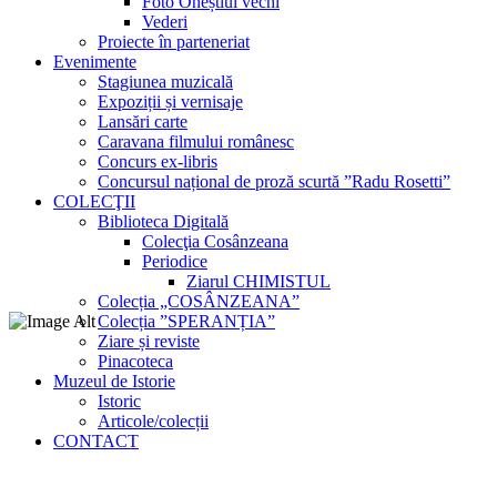
Foto Oneștiul vechi
Vederi
Proiecte în parteneriat
Evenimente
Stagiunea muzicală
Expoziții și vernisaje
Lansări carte
Caravana filmului românesc
Concurs ex-libris
Concursul național de proză scurtă ”Radu Rosetti”
COLECŢII
Biblioteca Digitală
Colecţia Cosânzeana
Periodice
Ziarul CHIMISTUL
Colecția „COSÂNZEANA”
Colecția ”SPERANȚIA”
Ziare și reviste
Pinacoteca
Muzeul de Istorie
Istoric
Articole/colecții
CONTACT