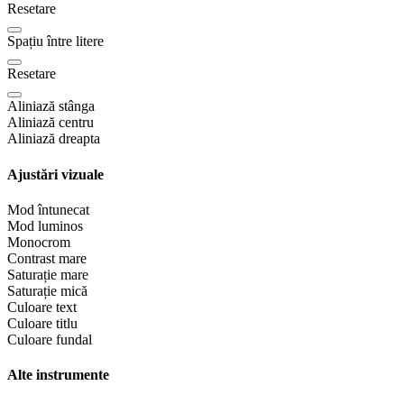
Resetare
Spațiu între litere
Resetare
Aliniază stânga
Aliniază centru
Aliniază dreapta
Ajustări vizuale
Mod întunecat
Mod luminos
Monocrom
Contrast mare
Saturație mare
Saturație mică
Culoare text
Culoare titlu
Culoare fundal
Alte instrumente