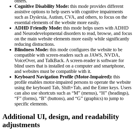
others.
Cognitive Disability Mode:
this mode provides different
assistive options to help users with cognitive impairments
such as Dyslexia, Autism, CVA, and others, to focus on the
essential elements of the website more easily.
ADHD Friendly Mode:
this mode helps users with ADHD
and Neurodevelopmental disorders to read, browse, and focus
on the main website elements more easily while significantly
reducing distractions.
Blindness Mode:
this mode configures the website to be
compatible with screen-readers such as JAWS, NVDA,
VoiceOver, and TalkBack. A screen-reader is software for
blind users that is installed on a computer and smartphone,
and websites must be compatible with it.
Keyboard Navigation Profile (Motor-Impaired):
this
profile enables motor-impaired persons to operate the website
using the keyboard Tab, Shift+Tab, and the Enter keys. Users
can also use shortcuts such as “M” (menus), “H” (headings),
“F” (forms), “B” (buttons), and “G” (graphics) to jump to
specific elements.
Additional UI, design, and readability
adjustments