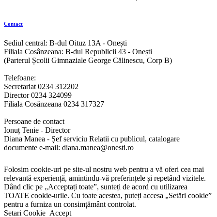
Contact
Sediul central: B-dul Oituz 13A - Onești
Filiala Cosânzeana: B-dul Republicii 43 - Onești
(Parterul Școlii Gimnaziale George Călinescu, Corp B)
Telefoane:
Secretariat 0234 312202
Director 0234 324099
Filiala Cosânzeana 0234 317327
Persoane de contact
Ionuț Tenie - Director
Diana Manea - Șef serviciu Relatii cu publicul, catalogare
documente e-mail: diana.manea@onesti.ro
Folosim cookie-uri pe site-ul nostru web pentru a vă oferi cea mai
relevantă experiență, amintindu-vă preferințele și repetând vizitele.
Dând clic pe „Acceptați toate”, sunteți de acord cu utilizarea
TOATE cookie-urile. Cu toate acestea, puteți accesa „Setări cookie”
pentru a furniza un consimțământ controlat.
Setari Cookie
Accept