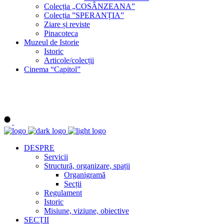
Colecția „COSÂNZEANA”
Colecția ”SPERANȚIA”
Ziare și reviste
Pinacoteca
Muzeul de Istorie
Istoric
Articole/colecții
Cinema “Capitol”
DESPRE
Servicii
Structură, organizare, spații
Organigramă
Secții
Regulament
Istoric
Misiune, viziune, obiective
SECȚII