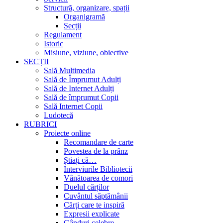
Structură, organizare, spații
Organigramă
Secții
Regulament
Istoric
Misiune, viziune, obiective
SECȚII
Sală Multimedia
Sală de Împrumut Adulți
Sală de Internet Adulți
Sală de împrumut Copii
Sală Internet Copii
Ludotecă
RUBRICI
Proiecte online
Recomandare de carte
Povestea de la prânz
Știați că…
Interviurile Bibliotecii
Vânătoarea de comori
Duelul cărților
Cuvântul săptămânii
Cărți care te inspiră
Expresii explicate
Gânduri celebre