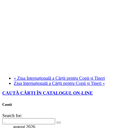
«
Ziua Internațională a Cărții pentru Copii și Tineri
Ziua Internațională a Cărții pentru Copii și Tineri
»
CAUTĂ CĂRȚI ÎN CATALOGUL ON-LINE
Caută
Search for:
august 2026