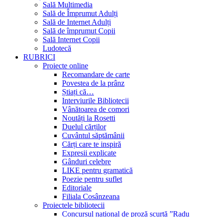
Sală Multimedia
Sală de Împrumut Adulți
Sală de Internet Adulți
Sală de împrumut Copii
Sală Internet Copii
Ludotecă
RUBRICI
Proiecte online
Recomandare de carte
Povestea de la prânz
Știați că…
Interviurile Bibliotecii
Vânătoarea de comori
Noutăți la Rosetti
Duelul cărților
Cuvântul săptămânii
Cărți care te inspiră
Expresii explicate
Gânduri celebre
LIKE pentru gramatică
Poezie pentru suflet
Editoriale
Filiala Cosânzeana
Proiectele bibliotecii
Concursul național de proză scurtă ”Radu