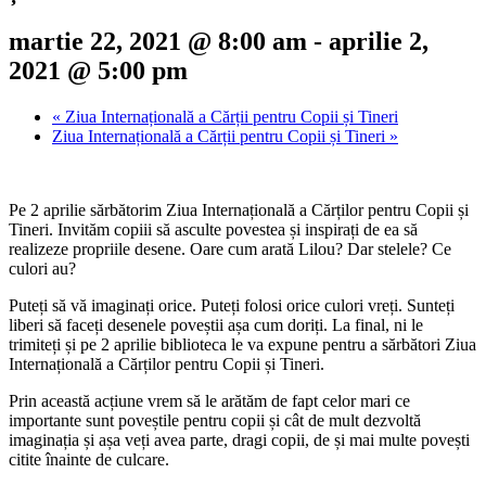
martie 22, 2021 @ 8:00 am
-
aprilie 2,
2021 @ 5:00 pm
«
Ziua Internațională a Cărții pentru Copii și Tineri
Ziua Internațională a Cărții pentru Copii și Tineri
»
Pe 2 aprilie sărbătorim Ziua Internațională a Cărților pentru Copii și
Tineri. Invităm copiii să asculte povestea și inspirați de ea să
realizeze propriile desene. Oare cum arată Lilou? Dar stelele? Ce
culori au?
Puteți să vă imaginați orice. Puteți folosi orice culori vreți. Sunteți
liberi să faceți desenele poveștii așa cum doriți. La final, ni le
trimiteți și pe 2 aprilie biblioteca le va expune pentru a sărbători Ziua
Internațională a Cărților pentru Copii și Tineri.
Prin această acțiune vrem să le arătăm de fapt celor mari ce
importante sunt poveștile pentru copii și cât de mult dezvoltă
imaginația și așa veți avea parte, dragi copii, de și mai multe povești
citite înainte de culcare.