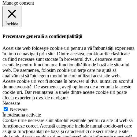
Manage consent
Închide
Prezentare generală a confidențialității
Acest site web folosește cookie-uri pentru a vă îmbunătăți experiența
în timp ce navigați prin site. Dintre acestea, cookie-urile clasificate
ca fiind necesare sunt stocate în browserul dvs., deoarece sunt
esențiale pentru funcționarea funcționalităților de bază ale site-ului
web. De asemenea, folosim cookie-uri terțe care ne ajută să
analizăm și să înțelegem modul în care utilizați acest site web.
Aceste cookie-uri vor fi stocate în browser-ul dvs. numai cu acordul
dumneavoastră. De asemenea, aveți opțiunea de a renunța la aceste
cookie-uri. Dar renunțarea la unele dintre aceste cookie-uri poate
afecta experiența dvs. de navigare.
Necesare
Necesare
Întotdeauna activate
Cookie-urile necesare sunt absolut esențiale pentru ca site-ul web să
funcționeze corect. Această categorie include numai cookie-uri care
asigură funcționalități de bază și caracteristici de securitate ale site-
ului web. Aceste cookie-uri nu stochează nicio informație personală.