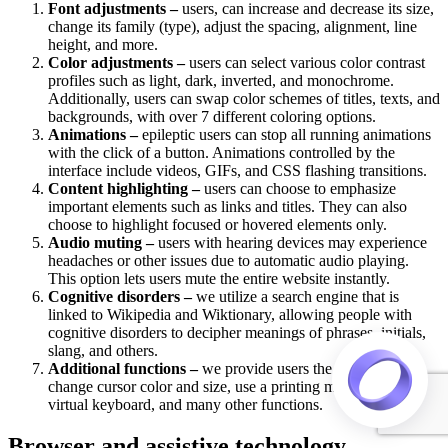
Font adjustments –
users, can increase and decrease its size,
change its family (type), adjust the spacing, alignment, line
height, and more.
Color adjustments –
users can select various color contrast
profiles such as light, dark, inverted, and monochrome.
Additionally, users can swap color schemes of titles, texts, and
backgrounds, with over 7 different coloring options.
Animations –
epileptic users can stop all running animations
with the click of a button. Animations controlled by the
interface include videos, GIFs, and CSS flashing transitions.
Content highlighting –
users can choose to emphasize
important elements such as links and titles. They can also
choose to highlight focused or hovered elements only.
Audio muting –
users with hearing devices may experience
headaches or other issues due to automatic audio playing.
This option lets users mute the entire website instantly.
Cognitive disorders –
we utilize a search engine that is
linked to Wikipedia and Wiktionary, allowing people with
cognitive disorders to decipher meanings of phrases, initials,
slang, and others.
Additional functions –
we provide users the option to
change cursor color and size, use a printing mode, enable a
virtual keyboard, and many other functions.
Browser and assistive technology