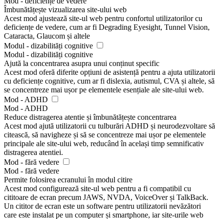
Mod - deficiențe de vedere
Îmbunătățește vizualizarea site-ului web
Acest mod ajustează site-ul web pentru confortul utilizatorilor cu
deficiențe de vedere, cum ar fi Degrading Eyesight, Tunnel Vision,
Cataracta, Glaucom și altele
Modul - dizabilități cognitive
Modul - dizabilități cognitive
Ajută la concentrarea asupra unui conținut specific
Acest mod oferă diferite opțiuni de asistență pentru a ajuta utilizatorii
cu deficiențe cognitive, cum ar fi dislexia, autismul, CVA și altele, să
se concentreze mai ușor pe elementele esențiale ale site-ului web.
Mod - ADHD
Mod - ADHD
Reduce distragerea atentie și îmbunătățește concentrarea
Acest mod ajută utilizatorii cu tulburări ADHD și neurodezvoltare să
citească, să navigheze și să se concentreze mai ușor pe elementele
principale ale site-ului web, reducând în același timp semnificativ
distragerea atentiei.
Mod - fără vedere
Mod - fără vedere
Permite folosirea ecranului în modul citire
Acest mod configurează site-ul web pentru a fi compatibil cu
cititoare de ecran precum JAWS, NVDA, VoiceOver și TalkBack.
Un cititor de ecran este un software pentru utilizatorii nevăzători
care este instalat pe un computer și smartphone, iar site-urile web