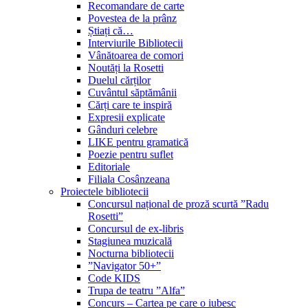
Recomandare de carte
Povestea de la prânz
Știați că…
Interviurile Bibliotecii
Vânătoarea de comori
Noutăți la Rosetti
Duelul cărților
Cuvântul săptămânii
Cărți care te inspiră
Expresii explicate
Gânduri celebre
LIKE pentru gramatică
Poezie pentru suflet
Editoriale
Filiala Cosânzeana
Proiectele bibliotecii
Concursul național de proză scurtă ”Radu
Rosetti”
Concursul de ex-libris
Stagiunea muzicală
Nocturna bibliotecii
”Navigator 50+”
Code KIDS
Trupa de teatru ”Alfa”
Concurs – Cartea pe care o iubesc