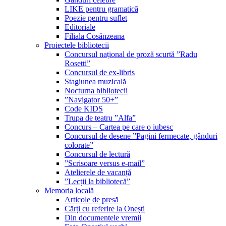
LIKE pentru gramatică
Poezie pentru suflet
Editoriale
Filiala Cosânzeana
Proiectele bibliotecii
Concursul național de proză scurtă ”Radu
Rosetti”
Concursul de ex-libris
Stagiunea muzicală
Nocturna bibliotecii
”Navigator 50+”
Code KIDS
Trupa de teatru ”Alfa”
Concurs – Cartea pe care o iubesc
Concursul de desene ”Pagini fermecate, gânduri
colorate”
Concursul de lectură
”Scrisoare versus e-mail”
Atelierele de vacanță
”Lecții la bibliotecă”
Memoria locală
Articole de presă
Cărți cu referire la Onești
Din documentele vremii