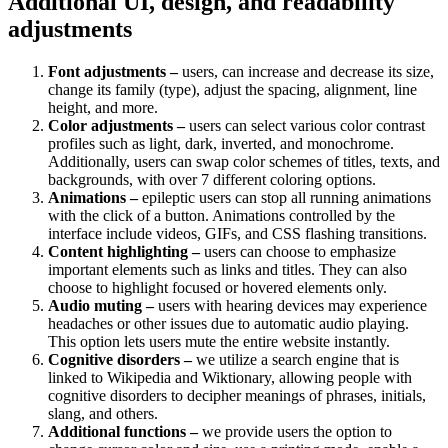
Additional UI, design, and readability
adjustments
Font adjustments –
users, can increase and decrease its size,
change its family (type), adjust the spacing, alignment, line
height, and more.
Color adjustments –
users can select various color contrast
profiles such as light, dark, inverted, and monochrome.
Additionally, users can swap color schemes of titles, texts, and
backgrounds, with over 7 different coloring options.
Animations –
epileptic users can stop all running animations
with the click of a button. Animations controlled by the
interface include videos, GIFs, and CSS flashing transitions.
Content highlighting –
users can choose to emphasize
important elements such as links and titles. They can also
choose to highlight focused or hovered elements only.
Audio muting –
users with hearing devices may experience
headaches or other issues due to automatic audio playing.
This option lets users mute the entire website instantly.
Cognitive disorders –
we utilize a search engine that is
linked to Wikipedia and Wiktionary, allowing people with
cognitive disorders to decipher meanings of phrases, initials,
slang, and others.
Additional functions –
we provide users the option to