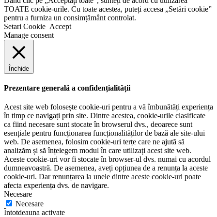
Dând clic pe „Acceptați toate”, sunteți de acord cu utilizarea
TOATE cookie-urile. Cu toate acestea, puteți accesa „Setări cookie”
pentru a furniza un consimțământ controlat.
Setari Cookie
Accept
Manage consent
Închide
Prezentare generală a confidențialității
Acest site web folosește cookie-uri pentru a vă îmbunătăți experiența
în timp ce navigați prin site. Dintre acestea, cookie-urile clasificate
ca fiind necesare sunt stocate în browserul dvs., deoarece sunt
esențiale pentru funcționarea funcționalităților de bază ale site-ului
web. De asemenea, folosim cookie-uri terțe care ne ajută să
analizăm și să înțelegem modul în care utilizați acest site web.
Aceste cookie-uri vor fi stocate în browser-ul dvs. numai cu acordul
dumneavoastră. De asemenea, aveți opțiunea de a renunța la aceste
cookie-uri. Dar renunțarea la unele dintre aceste cookie-uri poate
afecta experiența dvs. de navigare.
Necesare
Necesare
Întotdeauna activate