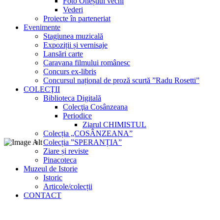
Foto Oneștiul vechi
Vederi
Proiecte în parteneriat
Evenimente
Stagiunea muzicală
Expoziții și vernisaje
Lansări carte
Caravana filmului românesc
Concurs ex-libris
Concursul național de proză scurtă ”Radu Rosetti”
COLECŢII
Biblioteca Digitală
Colecţia Cosânzeana
Periodice
Ziarul CHIMISTUL
Colecția „COSÂNZEANA”
Colecția ”SPERANȚIA”
Ziare și reviste
Pinacoteca
Muzeul de Istorie
Istoric
Articole/colecții
CONTACT