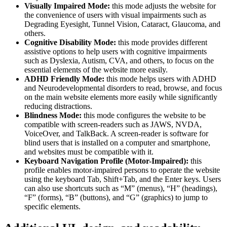
Visually Impaired Mode:
this mode adjusts the website for
the convenience of users with visual impairments such as
Degrading Eyesight, Tunnel Vision, Cataract, Glaucoma, and
others.
Cognitive Disability Mode:
this mode provides different
assistive options to help users with cognitive impairments
such as Dyslexia, Autism, CVA, and others, to focus on the
essential elements of the website more easily.
ADHD Friendly Mode:
this mode helps users with ADHD
and Neurodevelopmental disorders to read, browse, and focus
on the main website elements more easily while significantly
reducing distractions.
Blindness Mode:
this mode configures the website to be
compatible with screen-readers such as JAWS, NVDA,
VoiceOver, and TalkBack. A screen-reader is software for
blind users that is installed on a computer and smartphone,
and websites must be compatible with it.
Keyboard Navigation Profile (Motor-Impaired):
this
profile enables motor-impaired persons to operate the website
using the keyboard Tab, Shift+Tab, and the Enter keys. Users
can also use shortcuts such as “M” (menus), “H” (headings),
“F” (forms), “B” (buttons), and “G” (graphics) to jump to
specific elements.