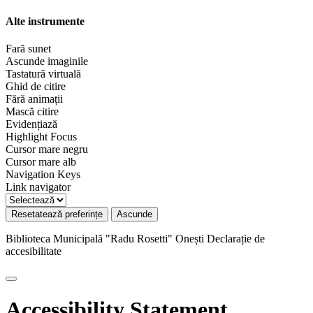
Alte instrumente
Fară sunet
Ascunde imaginile
Tastatură virtuală
Ghid de citire
Fără animații
Mască citire
Evidențiază
Highlight Focus
Cursor mare negru
Cursor mare alb
Navigation Keys
Link navigator
Resetatează preferințe
Ascunde
Biblioteca Municipală "Radu Rosetti" Onești
Declarație de
accesibilitate
Accessibility Statement