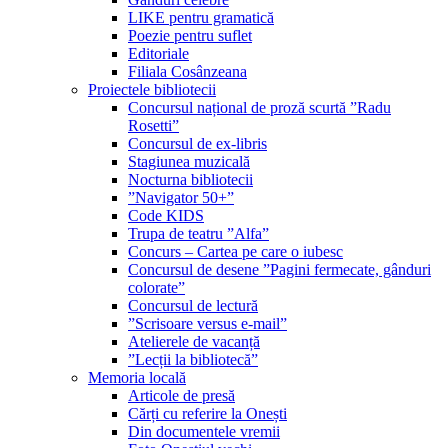
LIKE pentru gramatică
Poezie pentru suflet
Editoriale
Filiala Cosânzeana
Proiectele bibliotecii
Concursul național de proză scurtă ”Radu
Rosetti”
Concursul de ex-libris
Stagiunea muzicală
Nocturna bibliotecii
”Navigator 50+”
Code KIDS
Trupa de teatru ”Alfa”
Concurs – Cartea pe care o iubesc
Concursul de desene ”Pagini fermecate, gânduri
colorate”
Concursul de lectură
”Scrisoare versus e-mail”
Atelierele de vacanță
”Lecții la bibliotecă”
Memoria locală
Articole de presă
Cărți cu referire la Onești
Din documentele vremii