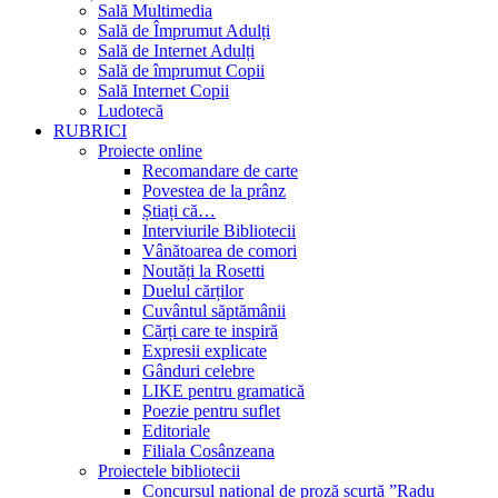
Sală Multimedia
Sală de Împrumut Adulți
Sală de Internet Adulți
Sală de împrumut Copii
Sală Internet Copii
Ludotecă
RUBRICI
Proiecte online
Recomandare de carte
Povestea de la prânz
Știați că…
Interviurile Bibliotecii
Vânătoarea de comori
Noutăți la Rosetti
Duelul cărților
Cuvântul săptămânii
Cărți care te inspiră
Expresii explicate
Gânduri celebre
LIKE pentru gramatică
Poezie pentru suflet
Editoriale
Filiala Cosânzeana
Proiectele bibliotecii
Concursul național de proză scurtă ”Radu