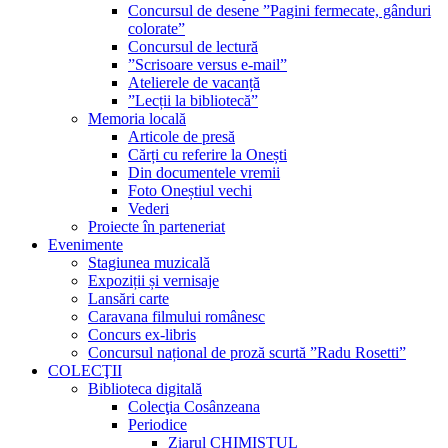
Concursul de desene ”Pagini fermecate, gânduri
colorate”
Concursul de lectură
”Scrisoare versus e-mail”
Atelierele de vacanță
”Lecții la bibliotecă”
Memoria locală
Articole de presă
Cărți cu referire la Onești
Din documentele vremii
Foto Oneștiul vechi
Vederi
Proiecte în parteneriat
Evenimente
Stagiunea muzicală
Expoziții și vernisaje
Lansări carte
Caravana filmului românesc
Concurs ex-libris
Concursul național de proză scurtă ”Radu Rosetti”
COLECŢII
Biblioteca digitală
Colecţia Cosânzeana
Periodice
Ziarul CHIMISTUL