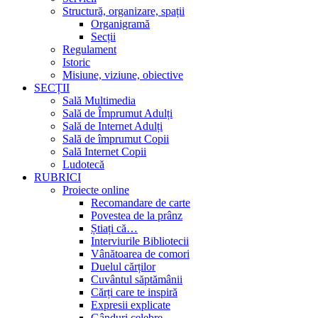
Structură, organizare, spații
Organigramă
Secții
Regulament
Istoric
Misiune, viziune, obiective
SECȚII
Sală Multimedia
Sală de Împrumut Adulți
Sală de Internet Adulți
Sală de împrumut Copii
Sală Internet Copii
Ludotecă
RUBRICI
Proiecte online
Recomandare de carte
Povestea de la prânz
Știați că…
Interviurile Bibliotecii
Vânătoarea de comori
Duelul cărților
Cuvântul săptămânii
Cărți care te inspiră
Expresii explicate
Gânduri celebre