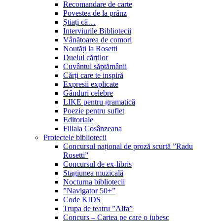
Recomandare de carte
Povestea de la prânz
Știați că…
Interviurile Bibliotecii
Vânătoarea de comori
Noutăți la Rosetti
Duelul cărților
Cuvântul săptămânii
Cărți care te inspiră
Expresii explicate
Gânduri celebre
LIKE pentru gramatică
Poezie pentru suflet
Editoriale
Filiala Cosânzeana
Proiectele bibliotecii
Concursul național de proză scurtă ”Radu
Rosetti”
Concursul de ex-libris
Stagiunea muzicală
Nocturna bibliotecii
”Navigator 50+”
Code KIDS
Trupa de teatru ”Alfa”
Concurs – Cartea pe care o iubesc