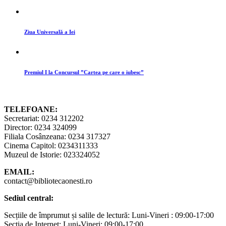
Ziua Universală a Iei
Premiul I la Concursul ”Cartea pe care o iubesc”
TELEFOANE:
Secretariat: 0234 312202
Director: 0234 324099
Filiala Cosânzeana: 0234 317327
Cinema Capitol: 0234311333
Muzeul de Istorie: 023324052
EMAIL:
contact@bibliotecaonesti.ro
Sediul central:
Secțiile de împrumut și salile de lectură: Luni-Vineri : 09:00-17:00
Secția de Internet: Luni-Vineri: 09:00-17:00