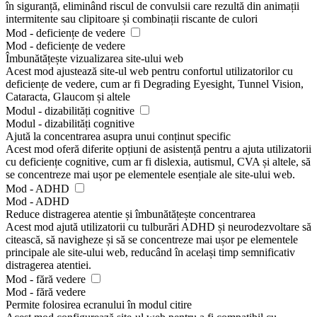
în siguranță, eliminând riscul de convulsii care rezultă din animații
intermitente sau clipitoare și combinații riscante de culori
Mod - deficiențe de vedere
Mod - deficiențe de vedere
Îmbunătățește vizualizarea site-ului web
Acest mod ajustează site-ul web pentru confortul utilizatorilor cu
deficiențe de vedere, cum ar fi Degrading Eyesight, Tunnel Vision,
Cataracta, Glaucom și altele
Modul - dizabilități cognitive
Modul - dizabilități cognitive
Ajută la concentrarea asupra unui conținut specific
Acest mod oferă diferite opțiuni de asistență pentru a ajuta utilizatorii
cu deficiențe cognitive, cum ar fi dislexia, autismul, CVA și altele, să
se concentreze mai ușor pe elementele esențiale ale site-ului web.
Mod - ADHD
Mod - ADHD
Reduce distragerea atentie și îmbunătățește concentrarea
Acest mod ajută utilizatorii cu tulburări ADHD și neurodezvoltare să
citească, să navigheze și să se concentreze mai ușor pe elementele
principale ale site-ului web, reducând în același timp semnificativ
distragerea atentiei.
Mod - fără vedere
Mod - fără vedere
Permite folosirea ecranului în modul citire