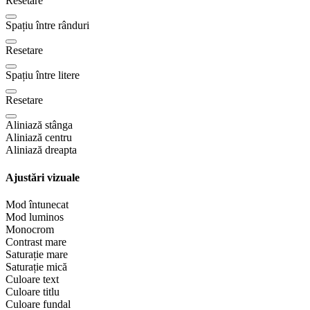
Resetare
Spațiu între rânduri
Resetare
Spațiu între litere
Resetare
Aliniază stânga
Aliniază centru
Aliniază dreapta
Ajustări vizuale
Mod întunecat
Mod luminos
Monocrom
Contrast mare
Saturație mare
Saturație mică
Culoare text
Culoare titlu
Culoare fundal