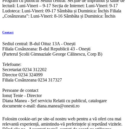
Program cu publicul Sediul central: Secțiile de împrumut și sălile de
lectură: Luni-Vineri – 9-17 Secția de Internet: Luni-Vineri: 9-17
Ludoteca: Luni-Vineri: 09-17 Sâmbăta și Duminica: Închis Filiala
„Cosânzeana”: Luni-Vineri: 8-16 Sâmbăta și Duminica: Închis
Contact
Sediul central: B-dul Oituz 13A - Onești
Filiala Cosânzeana: B-dul Republicii 43 - Onești
(Parterul Școlii Gimnaziale George Călinescu, Corp B)
Telefoane:
Secretariat 0234 312202
Director 0234 324099
Filiala Cosânzeana 0234 317327
Persoane de contact
Ionuț Tenie - Director
Diana Manea - Șef serviciu Relatii cu publicul, catalogare
documente e-mail: diana.manea@onesti.ro
Folosim cookie-uri pe site-ul nostru web pentru a vă oferi cea mai
relevantă experiență, amintindu-vă preferințele și repetând vizitele.