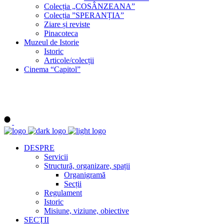
Colecția „COSÂNZEANA”
Colecția ”SPERANȚIA”
Ziare și reviste
Pinacoteca
Muzeul de Istorie
Istoric
Articole/colecții
Cinema “Capitol”
DESPRE
Servicii
Structură, organizare, spații
Organigramă
Secții
Regulament
Istoric
Misiune, viziune, obiective
SECȚII