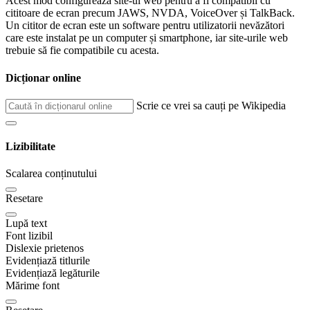
Acest mod configurează site-ul web pentru a fi compatibil cu
cititoare de ecran precum JAWS, NVDA, VoiceOver și TalkBack.
Un cititor de ecran este un software pentru utilizatorii nevăzători
care este instalat pe un computer și smartphone, iar site-urile web
trebuie să fie compatibile cu acesta.
Dicționar online
Scrie ce vrei sa cauți pe Wikipedia
Lizibilitate
Scalarea conținutului
Resetare
Lupă text
Font lizibil
Dislexie prietenos
Evidențiază titlurile
Evidențiază legăturile
Mărime font