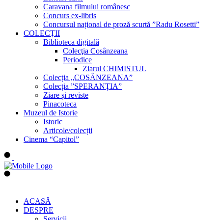
Caravana filmului românesc
Concurs ex-libris
Concursul național de proză scurtă ”Radu Rosetti”
COLECŢII
Biblioteca digitală
Colecţia Cosânzeana
Periodice
Ziarul CHIMISTUL
Colecția „COSÂNZEANA”
Colecția ”SPERANȚIA”
Ziare și reviste
Pinacoteca
Muzeul de Istorie
Istoric
Articole/colecții
Cinema “Capitol”
ACASĂ
DESPRE
Servicii