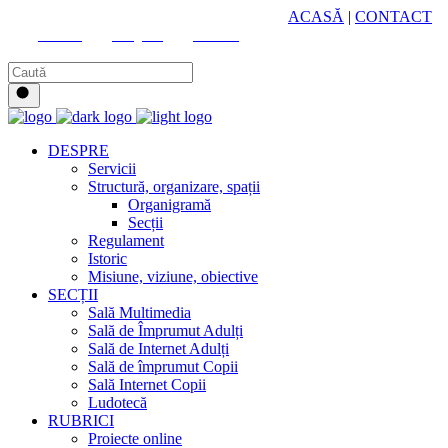
HUB CULTURAL ZONAL
ACASĂ
|
CONTACT
Youtube
Instagram
Facebook
DESPRE
Servicii
Structură, organizare, spații
Organigramă
Secții
Regulament
Istoric
Misiune, viziune, obiective
SECȚII
Sală Multimedia
Sală de Împrumut Adulți
Sală de Internet Adulți
Sală de împrumut Copii
Sală Internet Copii
Ludotecă
RUBRICI
Proiecte online