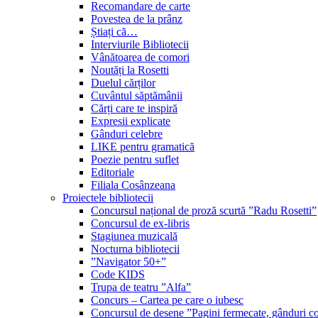
Recomandare de carte
Povestea de la prânz
Știați că…
Interviurile Bibliotecii
Vânătoarea de comori
Noutăți la Rosetti
Duelul cărților
Cuvântul săptămânii
Cărți care te inspiră
Expresii explicate
Gânduri celebre
LIKE pentru gramatică
Poezie pentru suflet
Editoriale
Filiala Cosânzeana
Proiectele bibliotecii
Concursul național de proză scurtă ”Radu Rosetti”
Concursul de ex-libris
Stagiunea muzicală
Nocturna bibliotecii
”Navigator 50+”
Code KIDS
Trupa de teatru ”Alfa”
Concurs – Cartea pe care o iubesc
Concursul de desene ”Pagini fermecate, gânduri co