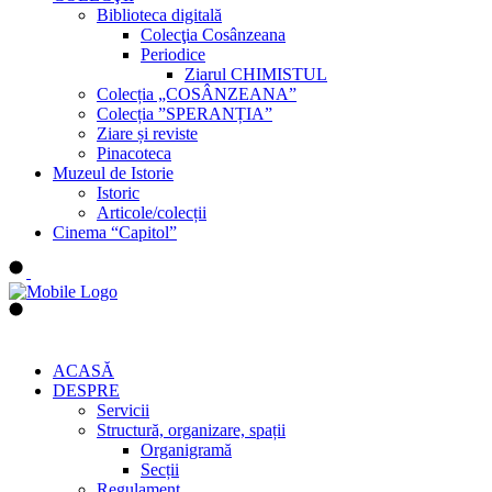
Biblioteca digitală
Colecţia Cosânzeana
Periodice
Ziarul CHIMISTUL
Colecția „COSÂNZEANA”
Colecția ”SPERANȚIA”
Ziare și reviste
Pinacoteca
Muzeul de Istorie
Istoric
Articole/colecții
Cinema “Capitol”
ACASĂ
DESPRE
Servicii
Structură, organizare, spații
Organigramă
Secții
Regulament