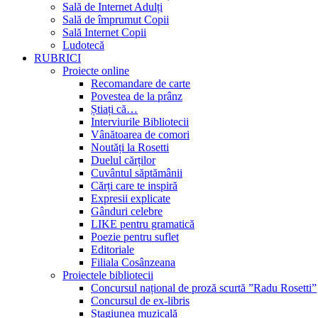
Sală de Internet Adulți
Sală de împrumut Copii
Sală Internet Copii
Ludotecă
RUBRICI
Proiecte online
Recomandare de carte
Povestea de la prânz
Știați că…
Interviurile Bibliotecii
Vânătoarea de comori
Noutăți la Rosetti
Duelul cărților
Cuvântul săptămânii
Cărți care te inspiră
Expresii explicate
Gânduri celebre
LIKE pentru gramatică
Poezie pentru suflet
Editoriale
Filiala Cosânzeana
Proiectele bibliotecii
Concursul național de proză scurtă ”Radu Rosetti”
Concursul de ex-libris
Stagiunea muzicală