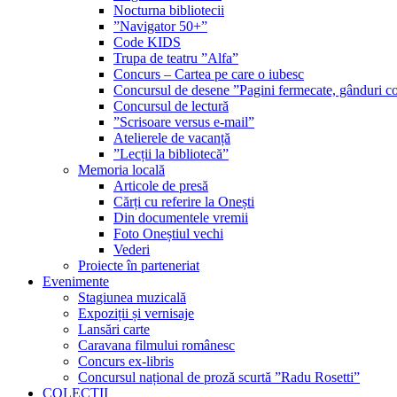
Nocturna bibliotecii
”Navigator 50+”
Code KIDS
Trupa de teatru ”Alfa”
Concurs – Cartea pe care o iubesc
Concursul de desene ”Pagini fermecate, gânduri co
Concursul de lectură
”Scrisoare versus e-mail”
Atelierele de vacanță
”Lecții la bibliotecă”
Memoria locală
Articole de presă
Cărți cu referire la Onești
Din documentele vremii
Foto Oneștiul vechi
Vederi
Proiecte în parteneriat
Evenimente
Stagiunea muzicală
Expoziții și vernisaje
Lansări carte
Caravana filmului românesc
Concurs ex-libris
Concursul național de proză scurtă ”Radu Rosetti”
COLECŢII