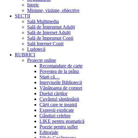
Istoric
Misiune, viziune, obiective
SECȚII
Sală Multimedia
Sală de Împrumut Adulți
Sală de Internet Adulți
Sală de împrumut Copii
Sală Internet Copii
Ludotecă
RUBRICI
Proiecte online
Recomandare de carte
Povestea de la prânz
Știați că…
Interviurile Bibliotecii
Vânătoarea de comori
Duelul cărților
Cuvântul săptămânii
Cărți care te inspiră
Expresii explicate
Gânduri celebre
LIKE pentru gramatică
Poezie pentru suflet
Editoriale
Filiala Cosânzeana