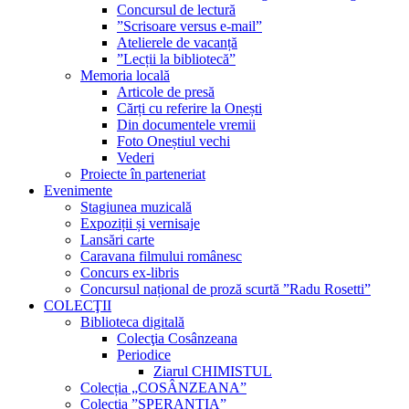
Concursul de lectură
”Scrisoare versus e-mail”
Atelierele de vacanță
”Lecții la bibliotecă”
Memoria locală
Articole de presă
Cărți cu referire la Onești
Din documentele vremii
Foto Oneștiul vechi
Vederi
Proiecte în parteneriat
Evenimente
Stagiunea muzicală
Expoziții și vernisaje
Lansări carte
Caravana filmului românesc
Concurs ex-libris
Concursul național de proză scurtă ”Radu Rosetti”
COLECŢII
Biblioteca digitală
Colecţia Cosânzeana
Periodice
Ziarul CHIMISTUL
Colecția „COSÂNZEANA”
Colecția ”SPERANȚIA”