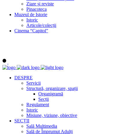
Ziare și reviste
Pinacoteca
Muzeul de Istorie
Istoric
Articole/colecții
Cinema “Capitol”
DESPRE
Servicii
Structură, organizare, spații
Organigramă
Secții
Regulament
Istoric
Misiune, viziune, obiective
SECȚII
Sală Multimedia
Sală de Împrumut Adulți