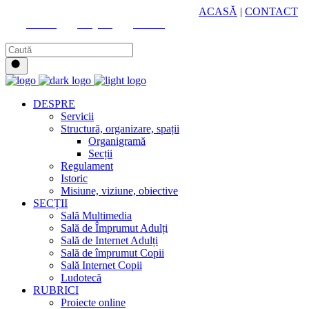
HUB CULTURAL ZONAL
ACASĂ
|
CONTACT
Youtube
Instagram
Facebook
DESPRE
Servicii
Structură, organizare, spații
Organigramă
Secții
Regulament
Istoric
Misiune, viziune, obiective
SECȚII
Sală Multimedia
Sală de Împrumut Adulți
Sală de Internet Adulți
Sală de împrumut Copii
Sală Internet Copii
Ludotecă
RUBRICI
Proiecte online