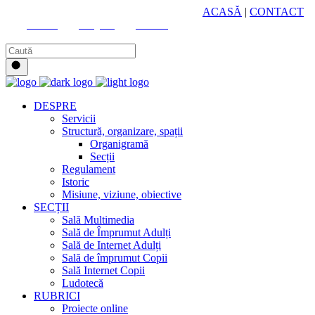
HUB CULTURAL ZONAL
ACASĂ
|
CONTACT
Youtube
Instagram
Facebook
DESPRE
Servicii
Structură, organizare, spații
Organigramă
Secții
Regulament
Istoric
Misiune, viziune, obiective
SECȚII
Sală Multimedia
Sală de Împrumut Adulți
Sală de Internet Adulți
Sală de împrumut Copii
Sală Internet Copii
Ludotecă
RUBRICI
Proiecte online