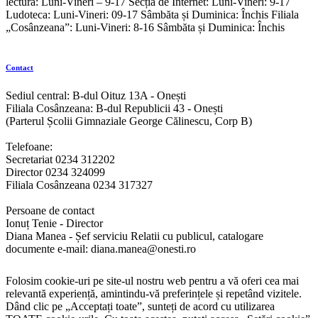
lectură: Luni-Vineri – 9-17 Secția de Internet: Luni-Vineri: 9-17
Ludoteca: Luni-Vineri: 09-17 Sâmbăta și Duminica: Închis Filiala
„Cosânzeana”: Luni-Vineri: 8-16 Sâmbăta și Duminica: Închis
Contact
Sediul central: B-dul Oituz 13A - Onești
Filiala Cosânzeana: B-dul Republicii 43 - Onești
(Parterul Școlii Gimnaziale George Călinescu, Corp B)
Telefoane:
Secretariat 0234 312202
Director 0234 324099
Filiala Cosânzeana 0234 317327
Persoane de contact
Ionuț Tenie - Director
Diana Manea - Șef serviciu Relatii cu publicul, catalogare
documente e-mail: diana.manea@onesti.ro
Folosim cookie-uri pe site-ul nostru web pentru a vă oferi cea mai
relevantă experiență, amintindu-vă preferințele și repetând vizitele.
Dând clic pe „Acceptați toate”, sunteți de acord cu utilizarea