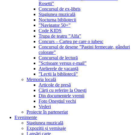
Rosetti”
Concursul de ex-libris
Stagiunea muzicală
Nocturna bibliotecii
”Navigator 50+”
Code KIDS
Trupa de teatru ”Alfa”
Concurs – Cartea pe care o iubesc
Concursul de desene ”Pagini fermecate, gânduri
colorate”
Concursul de lectură
”Scrisoare versus e-mail”
Atelierele de vacanță
”Lecții la bibliotecă”
Memoria locală
Articole de presă
Cărți cu referire la Onești
Din documentele vremii
Foto Oneștiul vechi
Vederi
Proiecte în parteneriat
Evenimente
Stagiunea muzicală
Expoziții și vernisaje
Lansări carte