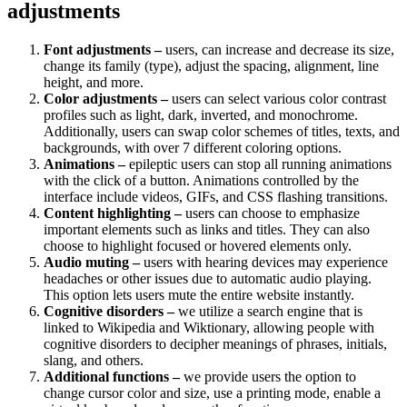
adjustments
Font adjustments –
users, can increase and decrease its size,
change its family (type), adjust the spacing, alignment, line
height, and more.
Color adjustments –
users can select various color contrast
profiles such as light, dark, inverted, and monochrome.
Additionally, users can swap color schemes of titles, texts, and
backgrounds, with over 7 different coloring options.
Animations –
epileptic users can stop all running animations
with the click of a button. Animations controlled by the
interface include videos, GIFs, and CSS flashing transitions.
Content highlighting –
users can choose to emphasize
important elements such as links and titles. They can also
choose to highlight focused or hovered elements only.
Audio muting –
users with hearing devices may experience
headaches or other issues due to automatic audio playing.
This option lets users mute the entire website instantly.
Cognitive disorders –
we utilize a search engine that is
linked to Wikipedia and Wiktionary, allowing people with
cognitive disorders to decipher meanings of phrases, initials,
slang, and others.
Additional functions –
we provide users the option to
change cursor color and size, use a printing mode, enable a