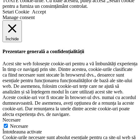
TOATE cookie-urile. Cu toate acestea, puteți accesa „Setări cookie”
pentru a furniza un consimțământ controlat.
Setari Cookie
Accept
Manage consent
Închide
Prezentare generală a confidențialității
Acest site web folosește cookie-uri pentru a vă îmbunătăți experiența
în timp ce navigați prin site. Dintre acestea, cookie-urile clasificate
ca fiind necesare sunt stocate în browserul dvs., deoarece sunt
esențiale pentru funcționarea funcționalităților de bază ale site-ului
web. De asemenea, folosim cookie-uri terțe care ne ajută să
analizăm și să înțelegem modul în care utilizați acest site web.
Aceste cookie-uri vor fi stocate în browser-ul dvs. numai cu acordul
dumneavoastră. De asemenea, aveți opțiunea de a renunța la aceste
cookie-uri. Dar renunțarea la unele dintre aceste cookie-uri poate
afecta experiența dvs. de navigare.
Necesare
Necesare
Întotdeauna activate
Cookie-urile necesare sunt absolut esențiale pentru ca site-ul web să