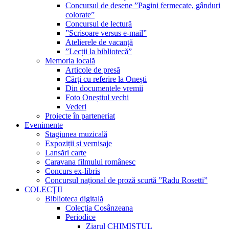
Concursul de desene ”Pagini fermecate, gânduri
colorate”
Concursul de lectură
”Scrisoare versus e-mail”
Atelierele de vacanță
”Lecții la bibliotecă”
Memoria locală
Articole de presă
Cărți cu referire la Onești
Din documentele vremii
Foto Oneștiul vechi
Vederi
Proiecte în parteneriat
Evenimente
Stagiunea muzicală
Expoziții și vernisaje
Lansări carte
Caravana filmului românesc
Concurs ex-libris
Concursul național de proză scurtă ”Radu Rosetti”
COLECŢII
Biblioteca digitală
Colecţia Cosânzeana
Periodice
Ziarul CHIMISTUL