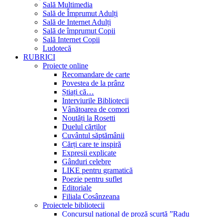
Sală Multimedia
Sală de Împrumut Adulți
Sală de Internet Adulți
Sală de împrumut Copii
Sală Internet Copii
Ludotecă
RUBRICI
Proiecte online
Recomandare de carte
Povestea de la prânz
Știați că…
Interviurile Bibliotecii
Vânătoarea de comori
Noutăți la Rosetti
Duelul cărților
Cuvântul săptămânii
Cărți care te inspiră
Expresii explicate
Gânduri celebre
LIKE pentru gramatică
Poezie pentru suflet
Editoriale
Filiala Cosânzeana
Proiectele bibliotecii
Concursul național de proză scurtă ”Radu