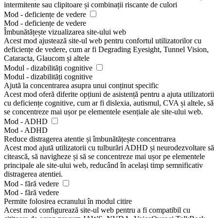
intermitente sau clipitoare și combinații riscante de culori
Mod - deficiențe de vedere
Mod - deficiențe de vedere
Îmbunătățește vizualizarea site-ului web
Acest mod ajustează site-ul web pentru confortul utilizatorilor cu
deficiențe de vedere, cum ar fi Degrading Eyesight, Tunnel Vision,
Cataracta, Glaucom și altele
Modul - dizabilități cognitive
Modul - dizabilități cognitive
Ajută la concentrarea asupra unui conținut specific
Acest mod oferă diferite opțiuni de asistență pentru a ajuta utilizatorii
cu deficiențe cognitive, cum ar fi dislexia, autismul, CVA și altele, să
se concentreze mai ușor pe elementele esențiale ale site-ului web.
Mod - ADHD
Mod - ADHD
Reduce distragerea atentie și îmbunătățește concentrarea
Acest mod ajută utilizatorii cu tulburări ADHD și neurodezvoltare să
citească, să navigheze și să se concentreze mai ușor pe elementele
principale ale site-ului web, reducând în același timp semnificativ
distragerea atentiei.
Mod - fără vedere
Mod - fără vedere
Permite folosirea ecranului în modul citire
Acest mod configurează site-ul web pentru a fi compatibil cu