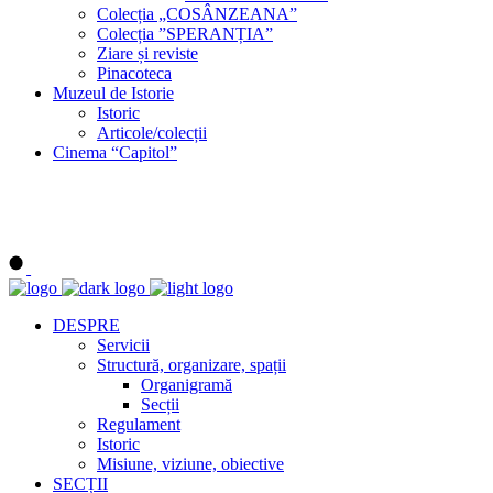
Colecția „COSÂNZEANA”
Colecția ”SPERANȚIA”
Ziare și reviste
Pinacoteca
Muzeul de Istorie
Istoric
Articole/colecții
Cinema “Capitol”
DESPRE
Servicii
Structură, organizare, spații
Organigramă
Secții
Regulament
Istoric
Misiune, viziune, obiective
SECȚII