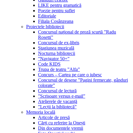
LIKE pentru gramatică
Poezie pentru suflet
Editoriale
Filiala Cosânzeana
Proiectele bibliotecii
Concursul național de proză scurtă ”Radu
Rosetti”
Concursul de ex-libris
Stagiunea muzicală
Nocturna bibliotecii
”Navigator 50+”
Code KIDS
Trupa de teatru ”Alfa”
Concurs – Cartea pe care o iubesc
Concursul de desene ”Pagini fermecate, gânduri
colorate”
Concursul de lectură
”Scrisoare versus e-mail”
Atelierele de vacanță
”Lecții la bibliotecă”
Memoria locală
Articole de presă
Cărți cu referire la Onești
Din documentele vremii