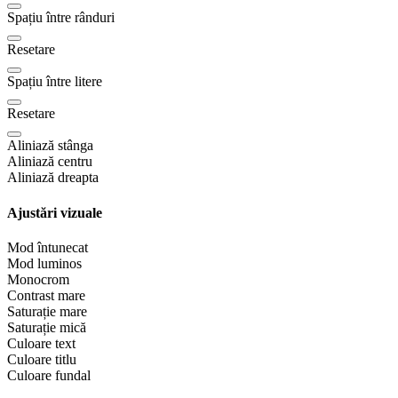
Spațiu între rânduri
Resetare
Spațiu între litere
Resetare
Aliniază stânga
Aliniază centru
Aliniază dreapta
Ajustări vizuale
Mod întunecat
Mod luminos
Monocrom
Contrast mare
Saturație mare
Saturație mică
Culoare text
Culoare titlu
Culoare fundal