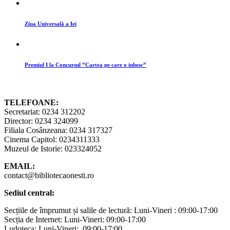
Ziua Universală a Iei
Premiul I la Concursul ”Cartea pe care o iubesc”
TELEFOANE:
Secretariat: 0234 312202
Director: 0234 324099
Filiala Cosânzeana: 0234 317327
Cinema Capitol: 0234311333
Muzeul de Istorie: 023324052
EMAIL:
contact@bibliotecaonesti.ro
Sediul central:
Secțiile de împrumut și salile de lectură: Luni-Vineri : 09:00-17:00
Secția de Internet: Luni-Vineri: 09:00-17:00
Ludoteca: Luni-Vineri: 09:00-17:00