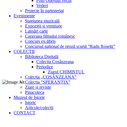
Foto Oneștiul vechi
Vederi
Proiecte în parteneriat
Evenimente
Stagiunea muzicală
Expoziții și vernisaje
Lansări carte
Caravana filmului românesc
Concurs ex-libris
Concursul național de proză scurtă ”Radu Rosetti”
COLECŢII
Biblioteca Digitală
Colecţia Cosânzeana
Periodice
Ziarul CHIMISTUL
Colecția „COSÂNZEANA”
Colecția ”SPERANȚIA”
Ziare și reviste
Pinacoteca
Muzeul de Istorie
Istoric
Articole/colecții
CONTACT