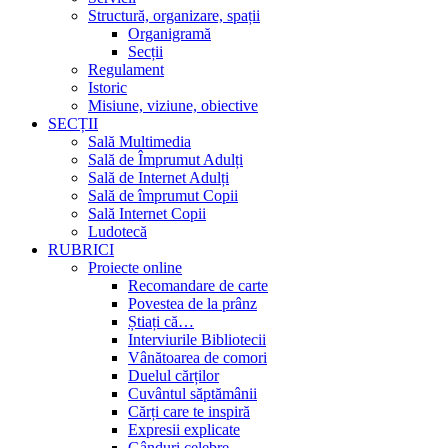
Structură, organizare, spații
Organigramă
Secții
Regulament
Istoric
Misiune, viziune, obiective
SECȚII
Sală Multimedia
Sală de Împrumut Adulți
Sală de Internet Adulți
Sală de împrumut Copii
Sală Internet Copii
Ludotecă
RUBRICI
Proiecte online
Recomandare de carte
Povestea de la prânz
Știați că…
Interviurile Bibliotecii
Vânătoarea de comori
Duelul cărților
Cuvântul săptămânii
Cărți care te inspiră
Expresii explicate
Gânduri celebre