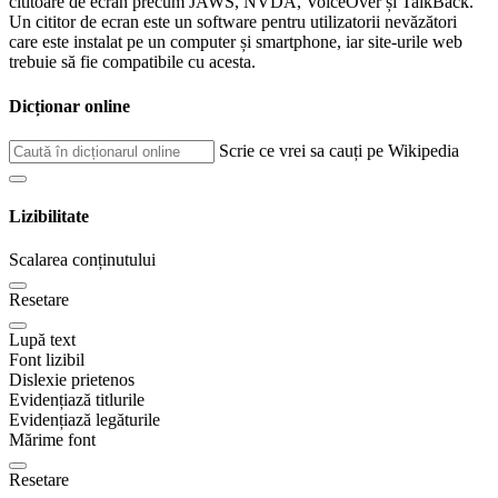
cititoare de ecran precum JAWS, NVDA, VoiceOver și TalkBack.
Un cititor de ecran este un software pentru utilizatorii nevăzători
care este instalat pe un computer și smartphone, iar site-urile web
trebuie să fie compatibile cu acesta.
Dicționar online
Scrie ce vrei sa cauți pe Wikipedia
Lizibilitate
Scalarea conținutului
Resetare
Lupă text
Font lizibil
Dislexie prietenos
Evidențiază titlurile
Evidențiază legăturile
Mărime font
Resetare