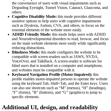
the convenience of users with visual impairments such as
Degrading Eyesight, Tunnel Vision, Cataract, Glaucoma, and
others.
Cognitive Disability Mode:
this mode provides different
assistive options to help users with cognitive impairments
such as Dyslexia, Autism, CVA, and others, to focus on the
essential elements of the website more easily.
ADHD Friendly Mode:
this mode helps users with ADHD
and Neurodevelopmental disorders to read, browse, and focus
on the main website elements more easily while significantly
reducing distractions.
Blindness Mode:
this mode configures the website to be
compatible with screen-readers such as JAWS, NVDA,
VoiceOver, and TalkBack. A screen-reader is software for
blind users that is installed on a computer and smartphone,
and websites must be compatible with it.
Keyboard Navigation Profile (Motor-Impaired):
this
profile enables motor-impaired persons to operate the website
using the keyboard Tab, Shift+Tab, and the Enter keys. Users
can also use shortcuts such as “M” (menus), “H” (headings),
“F” (forms), “B” (buttons), and “G” (graphics) to jump to
specific elements.
Additional UI, design, and readability