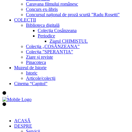
Caravana filmului românesc
Concurs ex-libris
Concursul național de proză scurtă ”Radu Rosetti”
COLECŢII
Biblioteca digitală
Colecţia Cosânzeana
Periodice
Ziarul CHIMISTUL
Colecția „COSÂNZEANA”
Colecția ”SPERANȚIA”
Ziare și reviste
Pinacoteca
Muzeul de Istorie
Istoric
Articole/colecții
Cinema “Capitol”
ACASĂ
DESPRE
Servicii