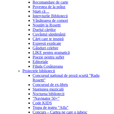
Recomandare de carte
Povestea de la prânz
Știați că…
Interviurile Bibliotecii
Vânătoarea de comori
Noutăți la Rosetti
Duelul cărților
Cuvântul săptămânii
Cărți care te inspiră
Expresii explicate
Gânduri celebre
LIKE pentru gramatică
Poezie pentru suflet
Editoriale
Filiala Cosânzeana
Proiectele bibliotecii
Concursul național de proză scurtă ”Radu
Rosetti”
Concursul de ex-libris
Stagiunea muzicală
Nocturna bibliotecii
”Navigator 50+”
Code KIDS
Trupa de teatru ”Alfa”
Concurs – Cartea pe care o iubesc