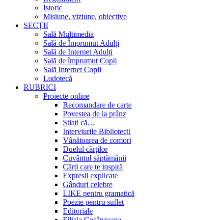
Istoric
Misiune, viziune, obiective
SECȚII
Sală Multimedia
Sală de Împrumut Adulți
Sală de Internet Adulți
Sală de împrumut Copii
Sală Internet Copii
Ludotecă
RUBRICI
Proiecte online
Recomandare de carte
Povestea de la prânz
Știați că…
Interviurile Bibliotecii
Vânătoarea de comori
Duelul cărților
Cuvântul săptămânii
Cărți care te inspiră
Expresii explicate
Gânduri celebre
LIKE pentru gramatică
Poezie pentru suflet
Editoriale
Filiala Cosânzeana