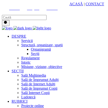
HUB CULTURAL ZONAL
ACASĂ
|
CONTACT
Youtube
Instagram
Facebook
DESPRE
Servicii
Structură, organizare, spații
Organigramă
Secții
Regulament
Istoric
Misiune, viziune, obiective
SECȚII
Sală Multimedia
Sală de Împrumut Adulți
Sală de Internet Adulți
Sală de împrumut Copii
Sală Internet Copii
Ludotecă
RUBRICI
Proiecte online