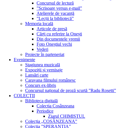
Concursul de lectură
”Scrisoare versus e-mail”
Atelierele de vacanță
”Lecții la bibliotecă”
Memoria locală
Articole de presă
Cărți cu referire la Onești
Din documentele vremii
Foto Oneștiul vechi
Vederi
Proiecte în parteneriat
Evenimente
Stagiunea muzicală
Expoziții și vernisaje
Lansări carte
Caravana filmului românesc
Concurs ex-libris
Concursul național de proză scurtă ”Radu Rosetti”
COLECŢII
Biblioteca digitală
Colecţia Cosânzeana
Periodice
Ziarul CHIMISTUL
Colecția „COSÂNZEANA”
Colecția ”SPERANȚIA”