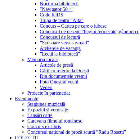
Nocturna bibliotecii
”Navigator 50+”
Code KIDS
Trupa de teatru ”Alfa”
Concurs – Cartea pe care o iubesc
Concursul de desene ”Pagini fermecate, gânduri co
Concursul de lectură
”Scrisoare versus e-mail”
Atelierele de vacanță
”Lecții la bibliotecă”
Memoria locală
Articole de presă
Cărți cu referire la Onești
Din documentele vremii
Foto Oneștiul vechi
Vederi
Proiecte în parteneriat
Evenimente
Stagiunea muzicală
Expoziții și vernisaje
Lansări carte
Caravana filmului românesc
Concurs ex-libris
Concursul național de proză scurtă ”Radu Rosetti”
COLECŢII