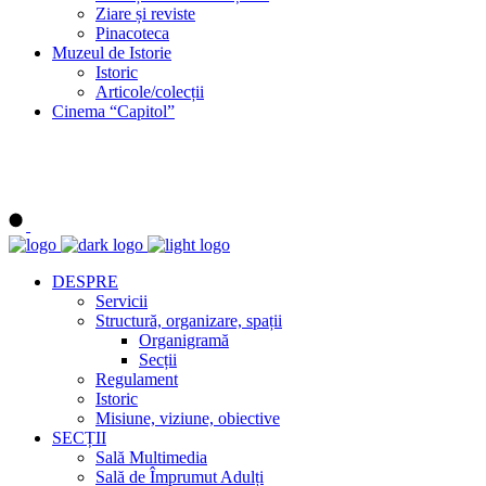
Ziare și reviste
Pinacoteca
Muzeul de Istorie
Istoric
Articole/colecții
Cinema “Capitol”
DESPRE
Servicii
Structură, organizare, spații
Organigramă
Secții
Regulament
Istoric
Misiune, viziune, obiective
SECȚII
Sală Multimedia
Sală de Împrumut Adulți