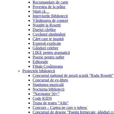
Recomandare de carte
Povestea de la prânz
Știați că…
Interviurile Bibliotecii
Vânătoarea de comori
Noutăți la Rosetti
Duelul cărților
Cuvântul săptămânii
Cărți care te inspiră
Expresii explicate
Gânduri celebre
LIKE pentru gramatică
Poezie pentru suflet
Editoriale
Filiala Cosânzeana
Proiectele bibliotecii
Concursul național de proză scurtă ”Radu Rosetti”
Concursul de ex-libris
Stagiunea muzicală
Nocturna bibliotecii
”Navigator 50+”
Code KIDS
Trupa de teatru ”Alfa”
Concurs – Cartea pe care o iubesc
Concursul de desene ”Pagini fermecate, gânduri co