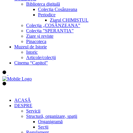
Biblioteca digitală
Colecţia Cosânzeana
Periodice
Ziarul CHIMISTUL
Colecția „COSÂNZEANA”
Colecția ”SPERANȚIA”
Ziare și reviste
Pinacoteca
Muzeul de Istorie
Istoric
Articole/colecții
Cinema “Capitol”
ACASĂ
DESPRE
Servicii
Structură, organizare, spații
Organigramă
Secții
Regulament