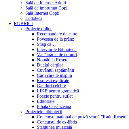
Sală de Internet Adulți
Sală de împrumut Copii
Sală Internet Copii
Ludotecă
RUBRICI
Proiecte online
Recomandare de carte
Povestea de la prânz
Știați că…
Interviurile Bibliotecii
Vânătoarea de comori
Noutăți la Rosetti
Duelul cărților
Cuvântul săptămânii
Cărți care te inspiră
Expresii explicate
Gânduri celebre
LIKE pentru gramatică
Poezie pentru suflet
Editoriale
Filiala Cosânzeana
Proiectele bibliotecii
Concursul național de proză scurtă ”Radu Rosetti”
Concursul de ex-libris
Stagiunea muzicală