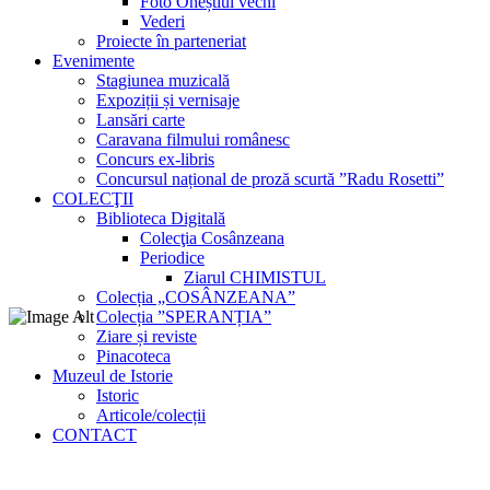
Foto Oneștiul vechi
Vederi
Proiecte în parteneriat
Evenimente
Stagiunea muzicală
Expoziții și vernisaje
Lansări carte
Caravana filmului românesc
Concurs ex-libris
Concursul național de proză scurtă ”Radu Rosetti”
COLECŢII
Biblioteca Digitală
Colecţia Cosânzeana
Periodice
Ziarul CHIMISTUL
Colecția „COSÂNZEANA”
Colecția ”SPERANȚIA”
Ziare și reviste
Pinacoteca
Muzeul de Istorie
Istoric
Articole/colecții
CONTACT