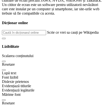
cititoare de ecran precum JAWS, NVDA, VoiceOver și TalkBack.
Un cititor de ecran este un software pentru utilizatorii nevăzători
care este instalat pe un computer și smartphone, iar site-urile web
trebuie să fie compatibile cu acesta.
Dicționar online
Scrie ce vrei sa cauți pe Wikipedia
Lizibilitate
Scalarea conținutului
Resetare
Lupă text
Font lizibil
Dislexie prietenos
Evidențiază titlurile
Evidențiază legăturile
Mărime font
Resetare