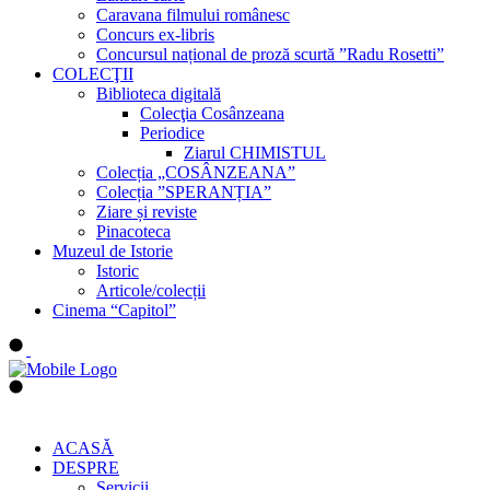
Caravana filmului românesc
Concurs ex-libris
Concursul național de proză scurtă ”Radu Rosetti”
COLECŢII
Biblioteca digitală
Colecţia Cosânzeana
Periodice
Ziarul CHIMISTUL
Colecția „COSÂNZEANA”
Colecția ”SPERANȚIA”
Ziare și reviste
Pinacoteca
Muzeul de Istorie
Istoric
Articole/colecții
Cinema “Capitol”
ACASĂ
DESPRE
Servicii