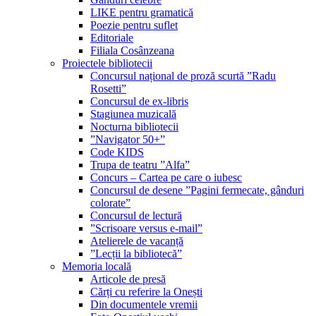
LIKE pentru gramatică
Poezie pentru suflet
Editoriale
Filiala Cosânzeana
Proiectele bibliotecii
Concursul național de proză scurtă ”Radu
Rosetti”
Concursul de ex-libris
Stagiunea muzicală
Nocturna bibliotecii
”Navigator 50+”
Code KIDS
Trupa de teatru ”Alfa”
Concurs – Cartea pe care o iubesc
Concursul de desene ”Pagini fermecate, gânduri
colorate”
Concursul de lectură
”Scrisoare versus e-mail”
Atelierele de vacanță
”Lecții la bibliotecă”
Memoria locală
Articole de presă
Cărți cu referire la Onești
Din documentele vremii