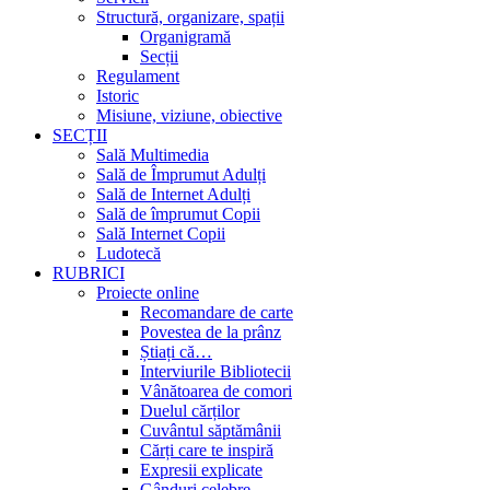
Structură, organizare, spații
Organigramă
Secții
Regulament
Istoric
Misiune, viziune, obiective
SECȚII
Sală Multimedia
Sală de Împrumut Adulți
Sală de Internet Adulți
Sală de împrumut Copii
Sală Internet Copii
Ludotecă
RUBRICI
Proiecte online
Recomandare de carte
Povestea de la prânz
Știați că…
Interviurile Bibliotecii
Vânătoarea de comori
Duelul cărților
Cuvântul săptămânii
Cărți care te inspiră
Expresii explicate
Gânduri celebre