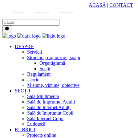
HUB CULTURAL ZONAL
ACASĂ
|
CONTACT
Youtube
Instagram
Facebook
DESPRE
Servicii
Structură, organizare, spații
Organigramă
Secții
Regulament
Istoric
Misiune, viziune, obiective
SECȚII
Sală Multimedia
Sală de Împrumut Adulți
Sală de Internet Adulți
Sală de împrumut Copii
Sală Internet Copii
Ludotecă
RUBRICI
Proiecte online