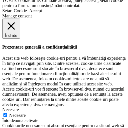
TOATE cookie-urile. Cu toate acestea, puteți accesa „Setări cookie”
pentru a furniza un consimțământ controlat.
Setari Cookie
Accept
Manage consent
Închide
Prezentare generală a confidențialității
Acest site web folosește cookie-uri pentru a vă îmbunătăți experiența
în timp ce navigați prin site. Dintre acestea, cookie-urile clasificate
ca fiind necesare sunt stocate în browserul dvs., deoarece sunt
esențiale pentru funcționarea funcționalităților de bază ale site-ului
web. De asemenea, folosim cookie-uri terțe care ne ajută să
analizăm și să înțelegem modul în care utilizați acest site web.
Aceste cookie-uri vor fi stocate în browser-ul dvs. numai cu acordul
dumneavoastră. De asemenea, aveți opțiunea de a renunța la aceste
cookie-uri. Dar renunțarea la unele dintre aceste cookie-uri poate
afecta experiența dvs. de navigare.
Necesare
Necesare
Întotdeauna activate
Cookie-urile necesare sunt absolut esențiale pentru ca site-ul web să