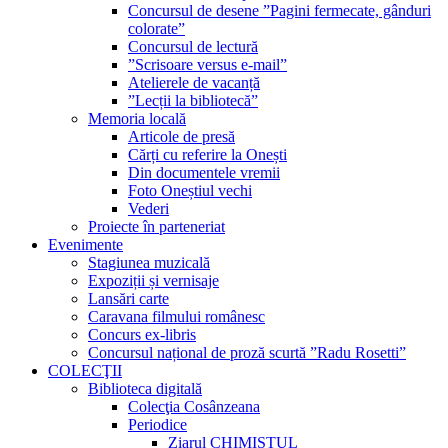
Concursul de desene ”Pagini fermecate, gânduri
colorate”
Concursul de lectură
”Scrisoare versus e-mail”
Atelierele de vacanță
”Lecții la bibliotecă”
Memoria locală
Articole de presă
Cărți cu referire la Onești
Din documentele vremii
Foto Oneștiul vechi
Vederi
Proiecte în parteneriat
Evenimente
Stagiunea muzicală
Expoziții și vernisaje
Lansări carte
Caravana filmului românesc
Concurs ex-libris
Concursul național de proză scurtă ”Radu Rosetti”
COLECŢII
Biblioteca digitală
Colecţia Cosânzeana
Periodice
Ziarul CHIMISTUL