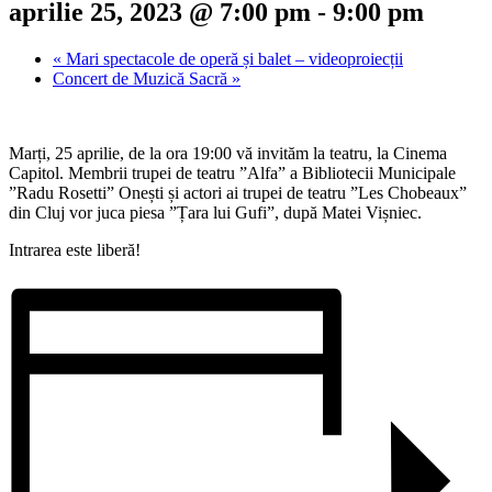
aprilie 25, 2023 @ 7:00 pm
-
9:00 pm
«
Mari spectacole de operă și balet – videoproiecții
Concert de Muzică Sacră
»
Marți, 25 aprilie, de la ora 19:00 vă invităm la teatru, la Cinema
Capitol. Membrii trupei de teatru ”Alfa” a Bibliotecii Municipale
”Radu Rosetti” Onești și actori ai trupei de teatru ”Les Chobeaux”
din Cluj vor juca piesa ”Țara lui Gufi”, după Matei Vișniec.
Intrarea este liberă!