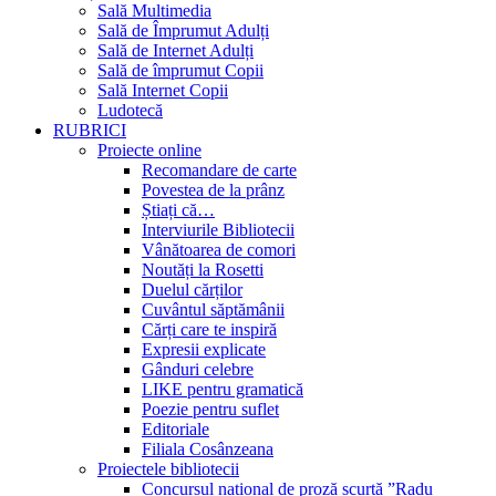
Sală Multimedia
Sală de Împrumut Adulți
Sală de Internet Adulți
Sală de împrumut Copii
Sală Internet Copii
Ludotecă
RUBRICI
Proiecte online
Recomandare de carte
Povestea de la prânz
Știați că…
Interviurile Bibliotecii
Vânătoarea de comori
Noutăți la Rosetti
Duelul cărților
Cuvântul săptămânii
Cărți care te inspiră
Expresii explicate
Gânduri celebre
LIKE pentru gramatică
Poezie pentru suflet
Editoriale
Filiala Cosânzeana
Proiectele bibliotecii
Concursul național de proză scurtă ”Radu