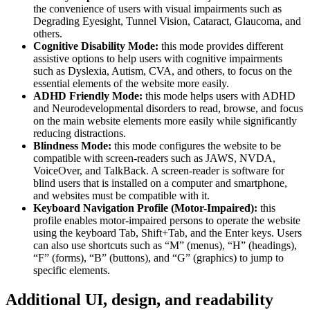
the convenience of users with visual impairments such as
Degrading Eyesight, Tunnel Vision, Cataract, Glaucoma, and
others.
Cognitive Disability Mode:
this mode provides different
assistive options to help users with cognitive impairments
such as Dyslexia, Autism, CVA, and others, to focus on the
essential elements of the website more easily.
ADHD Friendly Mode:
this mode helps users with ADHD
and Neurodevelopmental disorders to read, browse, and focus
on the main website elements more easily while significantly
reducing distractions.
Blindness Mode:
this mode configures the website to be
compatible with screen-readers such as JAWS, NVDA,
VoiceOver, and TalkBack. A screen-reader is software for
blind users that is installed on a computer and smartphone,
and websites must be compatible with it.
Keyboard Navigation Profile (Motor-Impaired):
this
profile enables motor-impaired persons to operate the website
using the keyboard Tab, Shift+Tab, and the Enter keys. Users
can also use shortcuts such as “M” (menus), “H” (headings),
“F” (forms), “B” (buttons), and “G” (graphics) to jump to
specific elements.
Additional UI, design, and readability