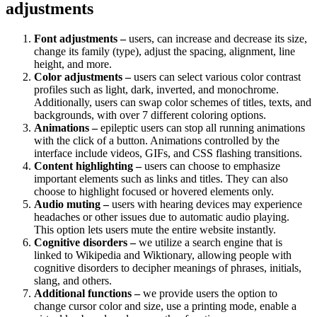
adjustments
Font adjustments –
users, can increase and decrease its size,
change its family (type), adjust the spacing, alignment, line
height, and more.
Color adjustments –
users can select various color contrast
profiles such as light, dark, inverted, and monochrome.
Additionally, users can swap color schemes of titles, texts, and
backgrounds, with over 7 different coloring options.
Animations –
epileptic users can stop all running animations
with the click of a button. Animations controlled by the
interface include videos, GIFs, and CSS flashing transitions.
Content highlighting –
users can choose to emphasize
important elements such as links and titles. They can also
choose to highlight focused or hovered elements only.
Audio muting –
users with hearing devices may experience
headaches or other issues due to automatic audio playing.
This option lets users mute the entire website instantly.
Cognitive disorders –
we utilize a search engine that is
linked to Wikipedia and Wiktionary, allowing people with
cognitive disorders to decipher meanings of phrases, initials,
slang, and others.
Additional functions –
we provide users the option to
change cursor color and size, use a printing mode, enable a