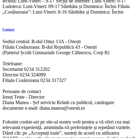
lectură: Luni-Vineri – 9-17 Secția de Internet: Luni-Vineri: 9-17
Ludoteca: Luni-Vineri: 09-17 Sâmbăta și Duminica: Închis Filiala
„Cosânzeana”: Luni-Vineri: 8-16 Sâmbăta și Duminica: Închis
Contact
Sediul central: B-dul Oituz 13A - Onești
Filiala Cosânzeana: B-dul Republicii 43 - Onești
(Parterul Școlii Gimnaziale George Călinescu, Corp B)
Telefoane:
Secretariat 0234 312202
Director 0234 324099
Filiala Cosânzeana 0234 317327
Persoane de contact
Ionuț Tenie - Director
Diana Manea - Șef serviciu Relatii cu publicul, catalogare
documente e-mail: diana.manea@onesti.ro
Folosim cookie-uri pe site-ul nostru web pentru a vă oferi cea mai
relevantă experiență, amintindu-vă preferințele și repetând vizitele.
Dând clic pe „Acceptați toate”, sunteți de acord cu utilizarea