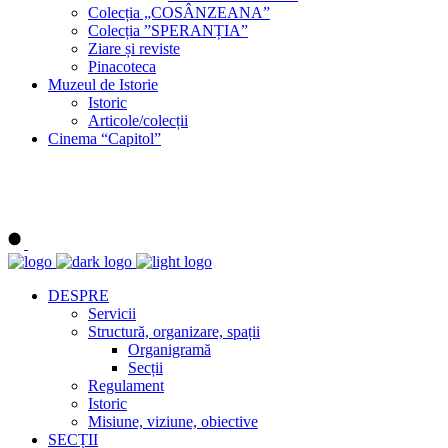
Colecția „COSÂNZEANA”
Colecția ”SPERANȚIA”
Ziare și reviste
Pinacoteca
Muzeul de Istorie
Istoric
Articole/colecții
Cinema “Capitol”
DESPRE
Servicii
Structură, organizare, spații
Organigramă
Secții
Regulament
Istoric
Misiune, viziune, obiective
SECȚII