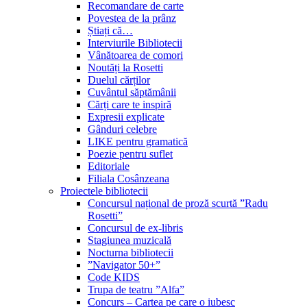
Recomandare de carte
Povestea de la prânz
Știați că…
Interviurile Bibliotecii
Vânătoarea de comori
Noutăți la Rosetti
Duelul cărților
Cuvântul săptămânii
Cărți care te inspiră
Expresii explicate
Gânduri celebre
LIKE pentru gramatică
Poezie pentru suflet
Editoriale
Filiala Cosânzeana
Proiectele bibliotecii
Concursul național de proză scurtă ”Radu
Rosetti”
Concursul de ex-libris
Stagiunea muzicală
Nocturna bibliotecii
”Navigator 50+”
Code KIDS
Trupa de teatru ”Alfa”
Concurs – Cartea pe care o iubesc