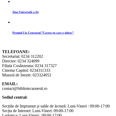
Ziua Universală a Iei
Premiul I la Concursul ”Cartea pe care o iubesc”
TELEFOANE:
Secretariat: 0234 312202
Director: 0234 324099
Filiala Cosânzeana: 0234 317327
Cinema Capitol: 0234311333
Muzeul de Istorie: 023324052
EMAIL:
contact@bibliotecaonesti.ro
Sediul central:
Secțiile de împrumut și salile de lectură: Luni-Vineri : 09:00-17:00
Secția de Internet: Luni-Vineri: 09:00-17:00
Ludoteca: Luni-Vineri: 09:00-17:00