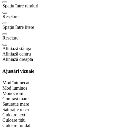
Spațiu între rânduri
Resetare
Spațiu între litere
Resetare
Aliniază stânga
Aliniază centru
Aliniază dreapta
Ajustări vizuale
Mod întunecat
Mod luminos
Monocrom
Contrast mare
Saturație mare
Saturație mică
Culoare text
Culoare titlu
Culoare fundal