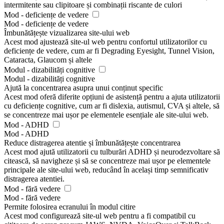
intermitente sau clipitoare și combinații riscante de culori
Mod - deficiențe de vedere
Mod - deficiențe de vedere
Îmbunătățește vizualizarea site-ului web
Acest mod ajustează site-ul web pentru confortul utilizatorilor cu
deficiențe de vedere, cum ar fi Degrading Eyesight, Tunnel Vision,
Cataracta, Glaucom și altele
Modul - dizabilități cognitive
Modul - dizabilități cognitive
Ajută la concentrarea asupra unui conținut specific
Acest mod oferă diferite opțiuni de asistență pentru a ajuta utilizatorii
cu deficiențe cognitive, cum ar fi dislexia, autismul, CVA și altele, să
se concentreze mai ușor pe elementele esențiale ale site-ului web.
Mod - ADHD
Mod - ADHD
Reduce distragerea atentie și îmbunătățește concentrarea
Acest mod ajută utilizatorii cu tulburări ADHD și neurodezvoltare să
citească, să navigheze și să se concentreze mai ușor pe elementele
principale ale site-ului web, reducând în același timp semnificativ
distragerea atentiei.
Mod - fără vedere
Mod - fără vedere
Permite folosirea ecranului în modul citire
Acest mod configurează site-ul web pentru a fi compatibil cu