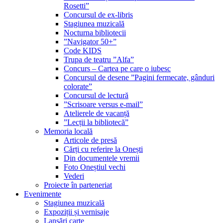
Rosetti”
Concursul de ex-libris
Stagiunea muzicală
Nocturna bibliotecii
”Navigator 50+”
Code KIDS
Trupa de teatru ”Alfa”
Concurs – Cartea pe care o iubesc
Concursul de desene ”Pagini fermecate, gânduri
colorate”
Concursul de lectură
”Scrisoare versus e-mail”
Atelierele de vacanță
”Lecții la bibliotecă”
Memoria locală
Articole de presă
Cărți cu referire la Onești
Din documentele vremii
Foto Oneștiul vechi
Vederi
Proiecte în parteneriat
Evenimente
Stagiunea muzicală
Expoziții și vernisaje
Lansări carte