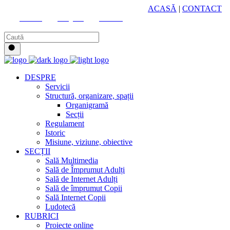
HUB CULTURAL ZONAL
ACASĂ
|
CONTACT
Youtube
Instagram
Facebook
DESPRE
Servicii
Structură, organizare, spații
Organigramă
Secții
Regulament
Istoric
Misiune, viziune, obiective
SECȚII
Sală Multimedia
Sală de Împrumut Adulți
Sală de Internet Adulți
Sală de împrumut Copii
Sală Internet Copii
Ludotecă
RUBRICI
Proiecte online