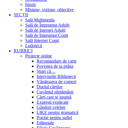
Istoric
Misiune, viziune, obiective
SECȚII
Sală Multimedia
Sală de Împrumut Adulți
Sală de Internet Adulți
Sală de împrumut Copii
Sală Internet Copii
Ludotecă
RUBRICI
Proiecte online
Recomandare de carte
Povestea de la prânz
Știați că…
Interviurile Bibliotecii
Vânătoarea de comori
Duelul cărților
Cuvântul săptămânii
Cărți care te inspiră
Expresii explicate
Gânduri celebre
LIKE pentru gramatică
Poezie pentru suflet
Editoriale
Filiala Cosânzeana