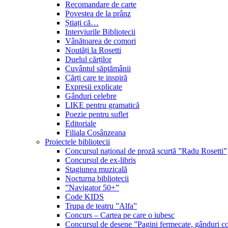
Recomandare de carte
Povestea de la prânz
Știați că…
Interviurile Bibliotecii
Vânătoarea de comori
Noutăți la Rosetti
Duelul cărților
Cuvântul săptămânii
Cărți care te inspiră
Expresii explicate
Gânduri celebre
LIKE pentru gramatică
Poezie pentru suflet
Editoriale
Filiala Cosânzeana
Proiectele bibliotecii
Concursul național de proză scurtă ”Radu Rosetti”
Concursul de ex-libris
Stagiunea muzicală
Nocturna bibliotecii
”Navigator 50+”
Code KIDS
Trupa de teatru ”Alfa”
Concurs – Cartea pe care o iubesc
Concursul de desene ”Pagini fermecate, gânduri co