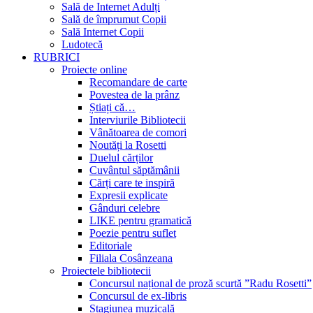
Sală de Internet Adulți
Sală de împrumut Copii
Sală Internet Copii
Ludotecă
RUBRICI
Proiecte online
Recomandare de carte
Povestea de la prânz
Știați că…
Interviurile Bibliotecii
Vânătoarea de comori
Noutăți la Rosetti
Duelul cărților
Cuvântul săptămânii
Cărți care te inspiră
Expresii explicate
Gânduri celebre
LIKE pentru gramatică
Poezie pentru suflet
Editoriale
Filiala Cosânzeana
Proiectele bibliotecii
Concursul național de proză scurtă ”Radu Rosetti”
Concursul de ex-libris
Stagiunea muzicală