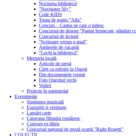
Nocturna bibliotecii
”Navigator 50+”
Code KIDS
Trupa de teatru ”Alfa”
Concurs – Cartea pe care o iubesc
Concursul de desene ”Pagini fermecate, gânduri co
Concursul de lectură
”Scrisoare versus e-mail”
Atelierele de vacanță
”Lecții la bibliotecă”
Memoria locală
Articole de presă
Cărți cu referire la Onești
Din documentele vremii
Foto Oneștiul vechi
Vederi
Proiecte în parteneriat
Evenimente
Stagiunea muzicală
Expoziții și vernisaje
Lansări carte
Caravana filmului românesc
Concurs ex-libris
Concursul național de proză scurtă ”Radu Rosetti”
COLECŢII