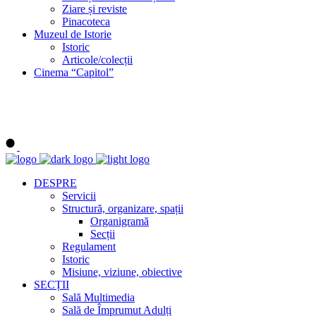
Ziare și reviste
Pinacoteca
Muzeul de Istorie
Istoric
Articole/colecții
Cinema “Capitol”
DESPRE
Servicii
Structură, organizare, spații
Organigramă
Secții
Regulament
Istoric
Misiune, viziune, obiective
SECȚII
Sală Multimedia
Sală de Împrumut Adulți