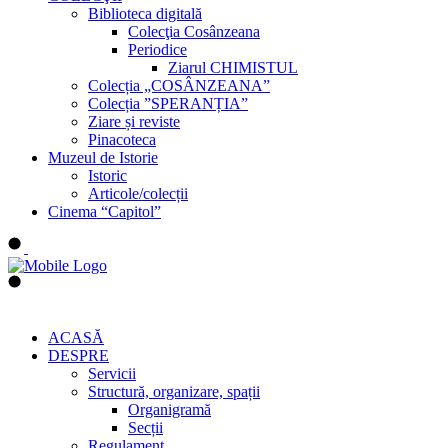
Biblioteca digitală
Colecţia Cosânzeana
Periodice
Ziarul CHIMISTUL
Colecția „COSÂNZEANA”
Colecția ”SPERANȚIA”
Ziare și reviste
Pinacoteca
Muzeul de Istorie
Istoric
Articole/colecții
Cinema “Capitol”
ACASĂ
DESPRE
Servicii
Structură, organizare, spații
Organigramă
Secții
Regulament