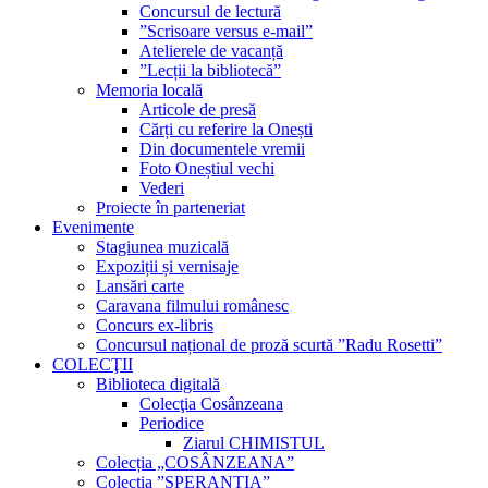
Concursul de lectură
”Scrisoare versus e-mail”
Atelierele de vacanță
”Lecții la bibliotecă”
Memoria locală
Articole de presă
Cărți cu referire la Onești
Din documentele vremii
Foto Oneștiul vechi
Vederi
Proiecte în parteneriat
Evenimente
Stagiunea muzicală
Expoziții și vernisaje
Lansări carte
Caravana filmului românesc
Concurs ex-libris
Concursul național de proză scurtă ”Radu Rosetti”
COLECŢII
Biblioteca digitală
Colecţia Cosânzeana
Periodice
Ziarul CHIMISTUL
Colecția „COSÂNZEANA”
Colecția ”SPERANȚIA”