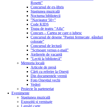
Rosetti”
Concursul de ex-libris
Stagiunea muzicală
Nocturna bibliotecii
”Navigator 50+”
Code KIDS
Trupa de teatru ”Alfa”
Concurs – Cartea pe care o iubesc
Concursul de desene ”Pagini fermecate, gânduri
colorate”
Concursul de lectură
”Scrisoare versus e-mail”
Atelierele de vacanță
”Lecții la bibliotecă”
Memoria locală
Articole de presă
Cărți cu referire la Onești
Din documentele vremii
Foto Oneștiul vechi
Vederi
Proiecte în parteneriat
Evenimente
Stagiunea muzicală
Expoziții și vernisaje
Lansări carte