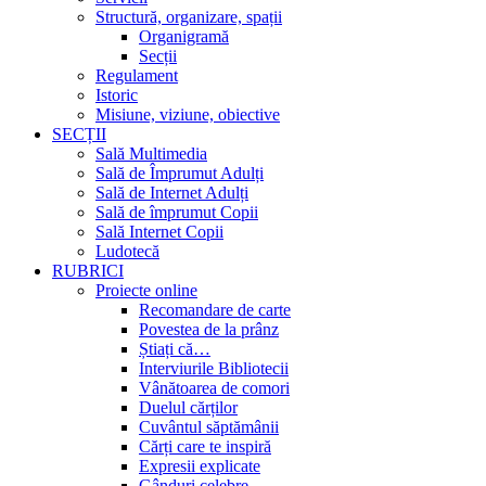
Structură, organizare, spații
Organigramă
Secții
Regulament
Istoric
Misiune, viziune, obiective
SECȚII
Sală Multimedia
Sală de Împrumut Adulți
Sală de Internet Adulți
Sală de împrumut Copii
Sală Internet Copii
Ludotecă
RUBRICI
Proiecte online
Recomandare de carte
Povestea de la prânz
Știați că…
Interviurile Bibliotecii
Vânătoarea de comori
Duelul cărților
Cuvântul săptămânii
Cărți care te inspiră
Expresii explicate
Gânduri celebre