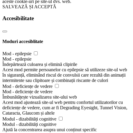
aceste cookie-uri pe site-ul dvs. web.
SALVEAZĂ ȘI ACCEPTĂ
Accesibilitate
Moduri accesiblitate
Mod - epilepsie
Mod - epilepsie
Îndepărtează culoarea și elimină clipirile
Acest mod permite persoanelor cu epilepsie să utilizeze site-ul web
în siguranță, eliminând riscul de convulsii care rezultă din animații
intermitente sau clipitoare și combinații riscante de culori
Mod - deficiențe de vedere
Mod - deficiențe de vedere
Îmbunătățește vizualizarea site-ului web
Acest mod ajustează site-ul web pentru confortul utilizatorilor cu
deficiențe de vedere, cum ar fi Degrading Eyesight, Tunnel Vision,
Cataracta, Glaucom și altele
Modul - dizabilități cognitive
Modul - dizabilități cognitive
Ajută la concentrarea asupra unui conținut specific