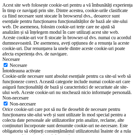
Acest site web folosește cookie-uri pentru a vă îmbunătăți experiența
în timp ce navigați prin site. Dintre acestea, cookie-urile clasificate
ca fiind necesare sunt stocate în browserul dvs., deoarece sunt
esențiale pentru funcționarea funcționalităților de bază ale site-ului
web. De asemenea, folosim cookie-uri terțe care ne ajută să
analizăm și să înțelegem modul în care utilizați acest site web.
Aceste cookie-uri vor fi stocate în browser-ul dvs. numai cu acordul
dumneavoastră. De asemenea, aveți opțiunea de a renunța la aceste
cookie-uri. Dar renunțarea la unele dintre aceste cookie-uri poate
afecta experiența dvs. de navigare.
Necesare
Necesare
Întotdeauna activate
Cookie-urile necesare sunt absolut esențiale pentru ca site-ul web să
funcționeze corect. Această categorie include numai cookie-uri care
asigură funcționalități de bază și caracteristici de securitate ale site-
ului web. Aceste cookie-uri nu stochează nicio informație personală.
Non-necesare
Non-necesare
Orice cookie-uri care pot să nu fie deosebit de necesare pentru
funcționarea site-ului web și sunt utilizate în mod special pentru a
colecta date personale ale utilizatorilor prin analize, reclame, alte
conținuturi încorporate sunt denumite cookie-uri ne-necesare. Este
obligatoriu să obțineți consimțământul utilizatorului înainte de a rula