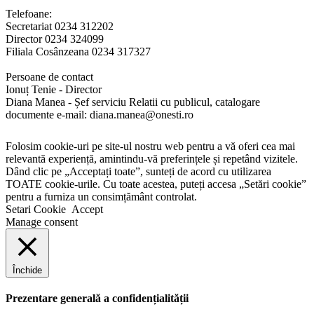
Telefoane:
Secretariat 0234 312202
Director 0234 324099
Filiala Cosânzeana 0234 317327
Persoane de contact
Ionuț Tenie - Director
Diana Manea - Șef serviciu Relatii cu publicul, catalogare
documente e-mail: diana.manea@onesti.ro
Folosim cookie-uri pe site-ul nostru web pentru a vă oferi cea mai
relevantă experiență, amintindu-vă preferințele și repetând vizitele.
Dând clic pe „Acceptați toate”, sunteți de acord cu utilizarea
TOATE cookie-urile. Cu toate acestea, puteți accesa „Setări cookie”
pentru a furniza un consimțământ controlat.
Setari Cookie
Accept
Manage consent
Închide
Prezentare generală a confidențialității