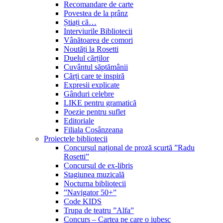
Recomandare de carte
Povestea de la prânz
Știați că…
Interviurile Bibliotecii
Vânătoarea de comori
Noutăți la Rosetti
Duelul cărților
Cuvântul săptămânii
Cărți care te inspiră
Expresii explicate
Gânduri celebre
LIKE pentru gramatică
Poezie pentru suflet
Editoriale
Filiala Cosânzeana
Proiectele bibliotecii
Concursul național de proză scurtă ”Radu
Rosetti”
Concursul de ex-libris
Stagiunea muzicală
Nocturna bibliotecii
”Navigator 50+”
Code KIDS
Trupa de teatru ”Alfa”
Concurs – Cartea pe care o iubesc