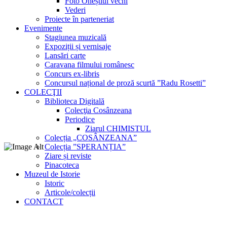
Foto Oneștiul vechi
Vederi
Proiecte în parteneriat
Evenimente
Stagiunea muzicală
Expoziții și vernisaje
Lansări carte
Caravana filmului românesc
Concurs ex-libris
Concursul național de proză scurtă ”Radu Rosetti”
COLECŢII
Biblioteca Digitală
Colecţia Cosânzeana
Periodice
Ziarul CHIMISTUL
Colecția „COSÂNZEANA”
Colecția ”SPERANȚIA”
Ziare și reviste
Pinacoteca
Muzeul de Istorie
Istoric
Articole/colecții
CONTACT