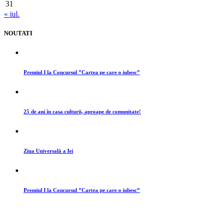
31
« iul.
NOUTATI
Premiul I la Concursul ”Cartea pe care o iubesc”
25 de ani în casa culturii, aproape de comunitate!
Ziua Universală a Iei
Premiul I la Concursul ”Cartea pe care o iubesc”