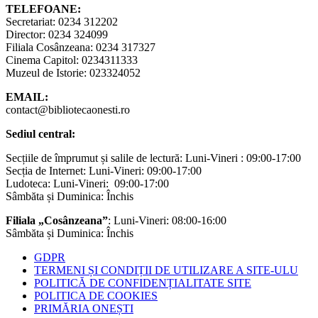
TELEFOANE:
Secretariat: 0234 312202
Director: 0234 324099
Filiala Cosânzeana: 0234 317327
Cinema Capitol: 0234311333
Muzeul de Istorie: 023324052
EMAIL:
contact@bibliotecaonesti.ro
Sediul central:
Secțiile de împrumut și salile de lectură: Luni-Vineri : 09:00-17:00
Secția de Internet: Luni-Vineri: 09:00-17:00
Ludoteca: Luni-Vineri: 09:00-17:00
Sâmbăta și Duminica: Închis
Filiala „Cosânzeana”
: Luni-Vineri: 08:00-16:00
Sâmbăta și Duminica: Închis
GDPR
TERMENI ȘI CONDIȚII DE UTILIZARE A SITE-ULU
POLITICĂ DE CONFIDENȚIALITATE SITE
POLITICA DE COOKIES
PRIMĂRIA ONEȘTI