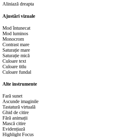
Aliniază dreapta
Ajustări vizuale
Mod întunecat
Mod luminos
Monocrom
Contrast mare
Saturație mare
Saturație mică
Culoare text
Culoare titlu
Culoare fundal
Alte instrumente
Fară sunet
Ascunde imaginile
Tastatură virtuală
Ghid de citire
Fără animații
Mască citire
Evidențiază
Highlight Focus