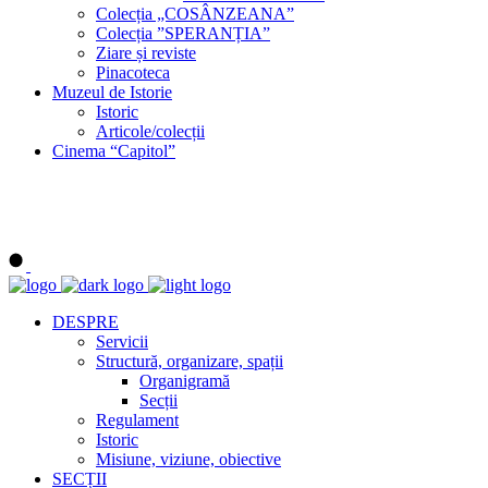
Colecția „COSÂNZEANA”
Colecția ”SPERANȚIA”
Ziare și reviste
Pinacoteca
Muzeul de Istorie
Istoric
Articole/colecții
Cinema “Capitol”
DESPRE
Servicii
Structură, organizare, spații
Organigramă
Secții
Regulament
Istoric
Misiune, viziune, obiective
SECȚII