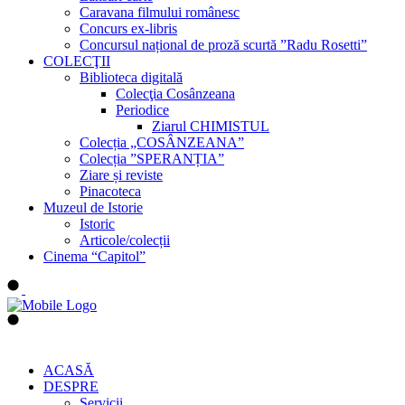
Caravana filmului românesc
Concurs ex-libris
Concursul național de proză scurtă ”Radu Rosetti”
COLECŢII
Biblioteca digitală
Colecţia Cosânzeana
Periodice
Ziarul CHIMISTUL
Colecția „COSÂNZEANA”
Colecția ”SPERANȚIA”
Ziare și reviste
Pinacoteca
Muzeul de Istorie
Istoric
Articole/colecții
Cinema “Capitol”
ACASĂ
DESPRE
Servicii