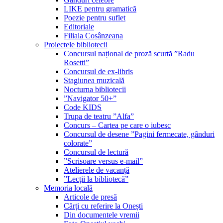
LIKE pentru gramatică
Poezie pentru suflet
Editoriale
Filiala Cosânzeana
Proiectele bibliotecii
Concursul național de proză scurtă ”Radu
Rosetti”
Concursul de ex-libris
Stagiunea muzicală
Nocturna bibliotecii
”Navigator 50+”
Code KIDS
Trupa de teatru ”Alfa”
Concurs – Cartea pe care o iubesc
Concursul de desene ”Pagini fermecate, gânduri
colorate”
Concursul de lectură
”Scrisoare versus e-mail”
Atelierele de vacanță
”Lecții la bibliotecă”
Memoria locală
Articole de presă
Cărți cu referire la Onești
Din documentele vremii