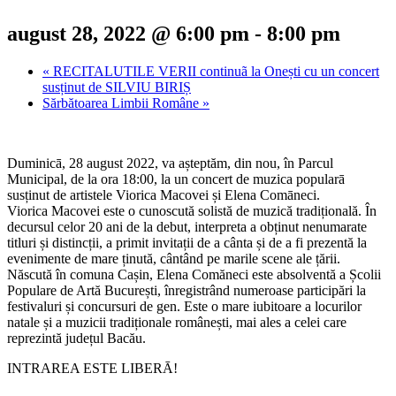
august 28, 2022 @ 6:00 pm
-
8:00 pm
«
RECITALUTILE VERII continuã la Onești cu un concert
susținut de SILVIU BIRIȘ
Sărbătoarea Limbii Române
»
Duminicā, 28 august 2022, va așteptăm, din nou, în Parcul
Municipal, de la ora 18:00, la un concert de muzica popularā
susținut de artistele Viorica Macovei și Elena Comāneci.
Viorica Macovei este o cunoscută solistă de muzică tradițională. În
decursul celor 20 ani de la debut, interpreta a obținut nenumarate
titluri și distincții, a primit invitații de a cânta și de a fi prezentă la
evenimente de mare ținută, cântând pe marile scene ale țării.
Născută în comuna Cașin, Elena Comăneci este absolventă a Școlii
Populare de Artă București, înregistrând numeroase participări la
festivaluri și concursuri de gen. Este o mare iubitoare a locurilor
natale și a muzicii tradiționale românești, mai ales a celei care
reprezintă județul Bacău.
INTRAREA ESTE LIBERĀ!