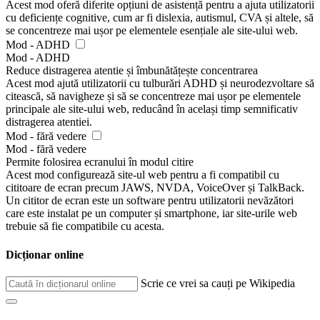
Acest mod oferă diferite opțiuni de asistență pentru a ajuta utilizatorii
cu deficiențe cognitive, cum ar fi dislexia, autismul, CVA și altele, să
se concentreze mai ușor pe elementele esențiale ale site-ului web.
Mod - ADHD
Mod - ADHD
Reduce distragerea atentie și îmbunătățește concentrarea
Acest mod ajută utilizatorii cu tulburări ADHD și neurodezvoltare să
citească, să navigheze și să se concentreze mai ușor pe elementele
principale ale site-ului web, reducând în același timp semnificativ
distragerea atentiei.
Mod - fără vedere
Mod - fără vedere
Permite folosirea ecranului în modul citire
Acest mod configurează site-ul web pentru a fi compatibil cu
cititoare de ecran precum JAWS, NVDA, VoiceOver și TalkBack.
Un cititor de ecran este un software pentru utilizatorii nevăzători
care este instalat pe un computer și smartphone, iar site-urile web
trebuie să fie compatibile cu acesta.
Dicționar online
Scrie ce vrei sa cauți pe Wikipedia