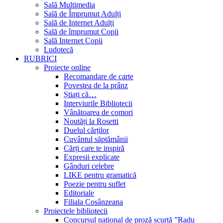
Sală Multimedia
Sală de Împrumut Adulți
Sală de Internet Adulți
Sală de împrumut Copii
Sală Internet Copii
Ludotecă
RUBRICI
Proiecte online
Recomandare de carte
Povestea de la prânz
Știați că…
Interviurile Bibliotecii
Vânătoarea de comori
Noutăți la Rosetti
Duelul cărților
Cuvântul săptămânii
Cărți care te inspiră
Expresii explicate
Gânduri celebre
LIKE pentru gramatică
Poezie pentru suflet
Editoriale
Filiala Cosânzeana
Proiectele bibliotecii
Concursul național de proză scurtă ”Radu