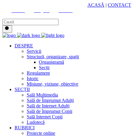
HUB CULTURAL ZONAL
ACASĂ
|
CONTACT
Youtube
Instagram
Facebook
DESPRE
Servicii
Structură, organizare, spații
Organigramă
Secții
Regulament
Istoric
Misiune, viziune, obiective
SECȚII
Sală Multimedia
Sală de Împrumut Adulți
Sală de Internet Adulți
Sală de împrumut Copii
Sală Internet Copii
Ludotecă
RUBRICI
Proiecte online