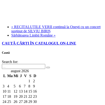
«
RECITALUTILE VERII continuã la Onești cu un concert
susținut de SILVIU BIRIȘ
Sărbătoarea Limbii Române
»
CAUTĂ CĂRȚI ÎN CATALOGUL ON-LINE
Caută
Search for:
august 2026
L
Ma
Mi
J
V
S
D
1
2
3
4
5
6
7
8
9
10
11
12
13
14
15
16
17
18
19
20
21
22
23
24
25
26
27
28
29
30