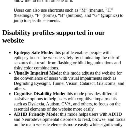
allow the focus drift outside of it.
Users can also use shortcuts such as “M” (menus), “H”
(headings), “F” (forms), “B” (buttons), and “G” (graphics) to
jump to specific elements.
Disability profiles supported in our
website
Epilepsy Safe Mode:
this profile enables people with
epilepsy to use the website safely by eliminating the risk of
seizures that result from flashing or blinking animations and
risky color combinations.
Visually Impaired Mode:
this mode adjusts the website for
the convenience of users with visual impairments such as
Degrading Eyesight, Tunnel Vision, Cataract, Glaucoma, and
others.
Cognitive Disability Mode:
this mode provides different
assistive options to help users with cognitive impairments
such as Dyslexia, Autism, CVA, and others, to focus on the
essential elements of the website more easily.
ADHD Friendly Mode:
this mode helps users with ADHD
and Neurodevelopmental disorders to read, browse, and focus
on the main website elements more easily while significantly