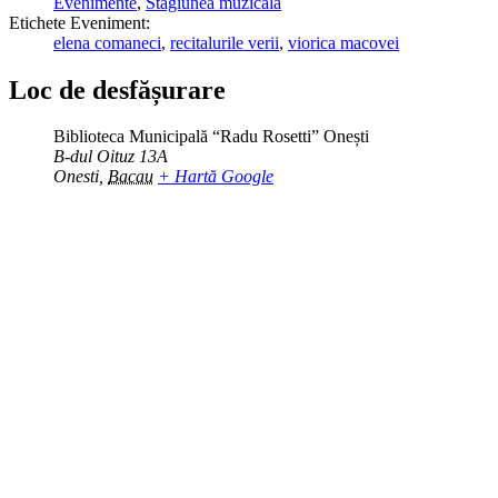
Evenimente
,
Stagiunea muzicală
Etichete Eveniment:
elena comaneci
,
recitalurile verii
,
viorica macovei
Loc de desfășurare
Biblioteca Municipală “Radu Rosetti” Onești
B-dul Oituz 13A
Onesti
,
Bacau
+ Hartă Google