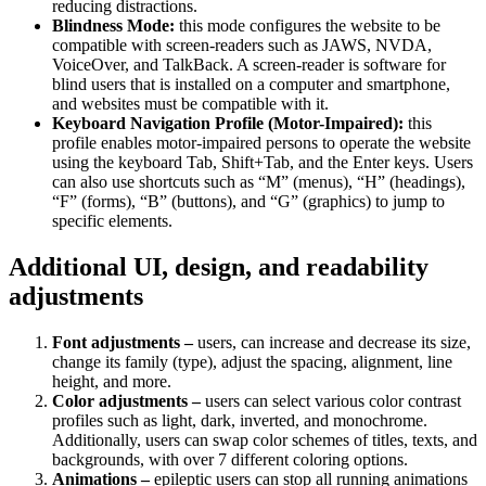
reducing distractions.
Blindness Mode:
this mode configures the website to be
compatible with screen-readers such as JAWS, NVDA,
VoiceOver, and TalkBack. A screen-reader is software for
blind users that is installed on a computer and smartphone,
and websites must be compatible with it.
Keyboard Navigation Profile (Motor-Impaired):
this
profile enables motor-impaired persons to operate the website
using the keyboard Tab, Shift+Tab, and the Enter keys. Users
can also use shortcuts such as “M” (menus), “H” (headings),
“F” (forms), “B” (buttons), and “G” (graphics) to jump to
specific elements.
Additional UI, design, and readability
adjustments
Font adjustments –
users, can increase and decrease its size,
change its family (type), adjust the spacing, alignment, line
height, and more.
Color adjustments –
users can select various color contrast
profiles such as light, dark, inverted, and monochrome.
Additionally, users can swap color schemes of titles, texts, and
backgrounds, with over 7 different coloring options.
Animations –
epileptic users can stop all running animations