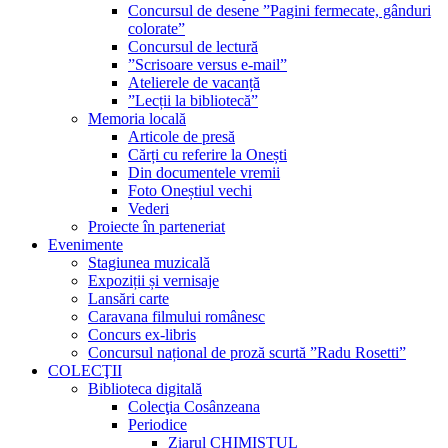
Concursul de desene ”Pagini fermecate, gânduri
colorate”
Concursul de lectură
”Scrisoare versus e-mail”
Atelierele de vacanță
”Lecții la bibliotecă”
Memoria locală
Articole de presă
Cărți cu referire la Onești
Din documentele vremii
Foto Oneștiul vechi
Vederi
Proiecte în parteneriat
Evenimente
Stagiunea muzicală
Expoziții și vernisaje
Lansări carte
Caravana filmului românesc
Concurs ex-libris
Concursul național de proză scurtă ”Radu Rosetti”
COLECŢII
Biblioteca digitală
Colecţia Cosânzeana
Periodice
Ziarul CHIMISTUL