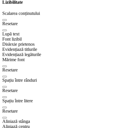
Lizibilitate
Scalarea conținutului
Resetare
Lupă text
Font lizibil
Dislexie prietenos
Evidențiază titlurile
Evidențiază legăturile
Mărime font
Resetare
Spațiu între rânduri
Resetare
Spațiu între litere
Resetare
Aliniază stânga
Aliniază centru