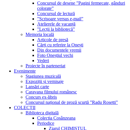
Concursul de desene ”Pagini fermecate, gânduri
colorate”
Concursul de lectură
”Scrisoare versus e-mail”
Atelierele de vacanță
”Lecții la bibliotecă”
Memoria locală
Articole de presă
Cărți cu referire la Onești
Din documentele vremii
Foto Oneștiul vechi
Vederi
Proiecte în parteneriat
Evenimente
Stagiunea muzicală
Expoziții și vernisaje
Lansări carte
Caravana filmului românesc
Concurs ex-libris
Concursul național de proză scurtă ”Radu Rosetti”
COLECŢII
Biblioteca digitală
Colecţia Cosânzeana
Periodice
Ziarul CHIMISTUL