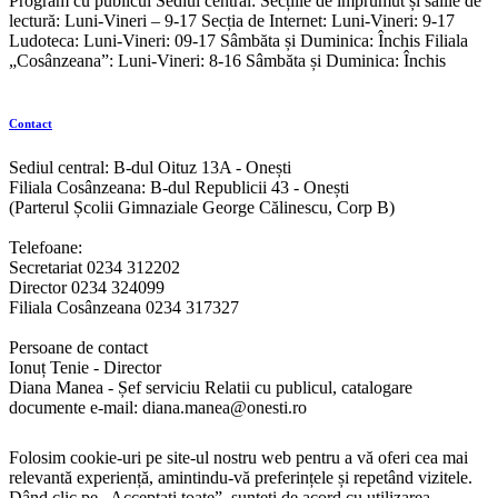
Program cu publicul Sediul central: Secțiile de împrumut și sălile de
lectură: Luni-Vineri – 9-17 Secția de Internet: Luni-Vineri: 9-17
Ludoteca: Luni-Vineri: 09-17 Sâmbăta și Duminica: Închis Filiala
„Cosânzeana”: Luni-Vineri: 8-16 Sâmbăta și Duminica: Închis
Contact
Sediul central: B-dul Oituz 13A - Onești
Filiala Cosânzeana: B-dul Republicii 43 - Onești
(Parterul Școlii Gimnaziale George Călinescu, Corp B)
Telefoane:
Secretariat 0234 312202
Director 0234 324099
Filiala Cosânzeana 0234 317327
Persoane de contact
Ionuț Tenie - Director
Diana Manea - Șef serviciu Relatii cu publicul, catalogare
documente e-mail: diana.manea@onesti.ro
Folosim cookie-uri pe site-ul nostru web pentru a vă oferi cea mai
relevantă experiență, amintindu-vă preferințele și repetând vizitele.
Dând clic pe „Acceptați toate”, sunteți de acord cu utilizarea