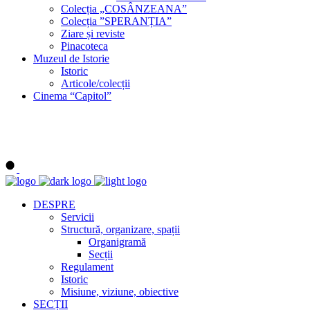
Colecția „COSÂNZEANA”
Colecția ”SPERANȚIA”
Ziare și reviste
Pinacoteca
Muzeul de Istorie
Istoric
Articole/colecții
Cinema “Capitol”
DESPRE
Servicii
Structură, organizare, spații
Organigramă
Secții
Regulament
Istoric
Misiune, viziune, obiective
SECȚII