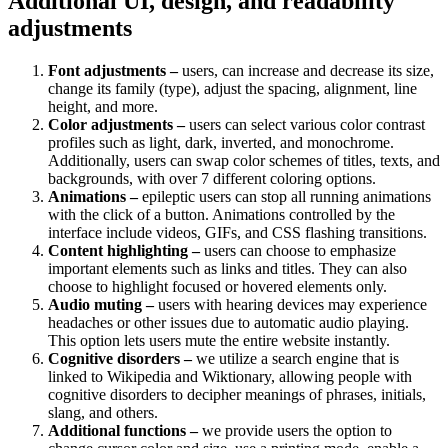
Additional UI, design, and readability
adjustments
Font adjustments –
users, can increase and decrease its size,
change its family (type), adjust the spacing, alignment, line
height, and more.
Color adjustments –
users can select various color contrast
profiles such as light, dark, inverted, and monochrome.
Additionally, users can swap color schemes of titles, texts, and
backgrounds, with over 7 different coloring options.
Animations –
epileptic users can stop all running animations
with the click of a button. Animations controlled by the
interface include videos, GIFs, and CSS flashing transitions.
Content highlighting –
users can choose to emphasize
important elements such as links and titles. They can also
choose to highlight focused or hovered elements only.
Audio muting –
users with hearing devices may experience
headaches or other issues due to automatic audio playing.
This option lets users mute the entire website instantly.
Cognitive disorders –
we utilize a search engine that is
linked to Wikipedia and Wiktionary, allowing people with
cognitive disorders to decipher meanings of phrases, initials,
slang, and others.
Additional functions –
we provide users the option to