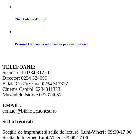
Ziua Universală a Iei
Premiul I la Concursul ”Cartea pe care o iubesc”
TELEFOANE:
Secretariat: 0234 312202
Director: 0234 324099
Filiala Cosânzeana: 0234 317327
Cinema Capitol: 0234311333
Muzeul de Istorie: 023324052
EMAIL:
contact@bibliotecaonesti.ro
Sediul central:
Secțiile de împrumut și salile de lectură: Luni-Vineri : 09:00-17:00
Secția de Internet: Luni-Vineri: 09:00-17:00