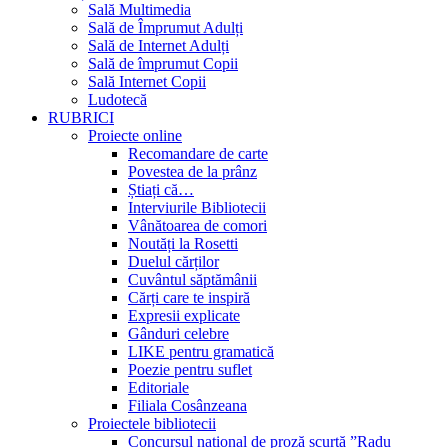
Sală Multimedia
Sală de Împrumut Adulți
Sală de Internet Adulți
Sală de împrumut Copii
Sală Internet Copii
Ludotecă
RUBRICI
Proiecte online
Recomandare de carte
Povestea de la prânz
Știați că…
Interviurile Bibliotecii
Vânătoarea de comori
Noutăți la Rosetti
Duelul cărților
Cuvântul săptămânii
Cărți care te inspiră
Expresii explicate
Gânduri celebre
LIKE pentru gramatică
Poezie pentru suflet
Editoriale
Filiala Cosânzeana
Proiectele bibliotecii
Concursul național de proză scurtă ”Radu