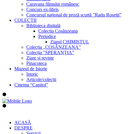
Caravana filmului românesc
Concurs ex-libris
Concursul național de proză scurtă ”Radu Rosetti”
COLECŢII
Biblioteca digitală
Colecţia Cosânzeana
Periodice
Ziarul CHIMISTUL
Colecția „COSÂNZEANA”
Colecția ”SPERANȚIA”
Ziare și reviste
Pinacoteca
Muzeul de Istorie
Istoric
Articole/colecții
Cinema “Capitol”
ACASĂ
DESPRE
Servicii