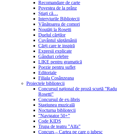
Recomandare de carte
Povestea de la prânz
Știați că…
Interviurile Bibliotecii
Vânătoarea de comori
Noutăți la Rosetti
Duelul cărților
Cuvântul săptămânii
Cărți care te inspiră
Expresii explicate
Gânduri celebre
LIKE pentru gramatică
Poezie pentru suflet
Editoriale
Filiala Cosânzeana
Proiectele bibliotecii
Concursul național de proză scurtă ”Radu
Rosetti”
Concursul de ex-libris
Stagiunea muzicală
Nocturna bibliotecii
”Navigator 50+”
Code KIDS
Trupa de teatru ”Alfa”
Concurs – Cartea pe care o iubesc