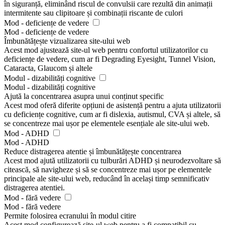
în siguranță, eliminând riscul de convulsii care rezultă din animații
intermitente sau clipitoare și combinații riscante de culori
Mod - deficiențe de vedere
Mod - deficiențe de vedere
Îmbunătățește vizualizarea site-ului web
Acest mod ajustează site-ul web pentru confortul utilizatorilor cu
deficiențe de vedere, cum ar fi Degrading Eyesight, Tunnel Vision,
Cataracta, Glaucom și altele
Modul - dizabilități cognitive
Modul - dizabilități cognitive
Ajută la concentrarea asupra unui conținut specific
Acest mod oferă diferite opțiuni de asistență pentru a ajuta utilizatorii
cu deficiențe cognitive, cum ar fi dislexia, autismul, CVA și altele, să
se concentreze mai ușor pe elementele esențiale ale site-ului web.
Mod - ADHD
Mod - ADHD
Reduce distragerea atentie și îmbunătățește concentrarea
Acest mod ajută utilizatorii cu tulburări ADHD și neurodezvoltare să
citească, să navigheze și să se concentreze mai ușor pe elementele
principale ale site-ului web, reducând în același timp semnificativ
distragerea atentiei.
Mod - fără vedere
Mod - fără vedere
Permite folosirea ecranului în modul citire
Acest mod configurează site-ul web pentru a fi compatibil cu