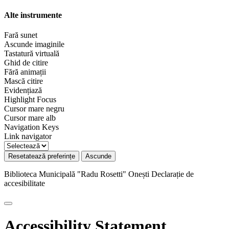
Alte instrumente
Fară sunet
Ascunde imaginile
Tastatură virtuală
Ghid de citire
Fără animații
Mască citire
Evidențiază
Highlight Focus
Cursor mare negru
Cursor mare alb
Navigation Keys
Link navigator
Resetatează preferințe
Ascunde
Biblioteca Municipală "Radu Rosetti" Onești
Declarație de
accesibilitate
Accessibility Statement