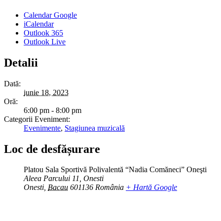
Calendar Google
iCalendar
Outlook 365
Outlook Live
Detalii
Dată:
iunie 18, 2023
Oră:
6:00 pm - 8:00 pm
Categorii Eveniment:
Evenimente
,
Stagiunea muzicală
Loc de desfășurare
Platou Sala Sportivă Polivalentă “Nadia Comăneci” Oneşti
Aleea Parcului 11, Onesti
Onesti
,
Bacau
601136
România
+ Hartă Google