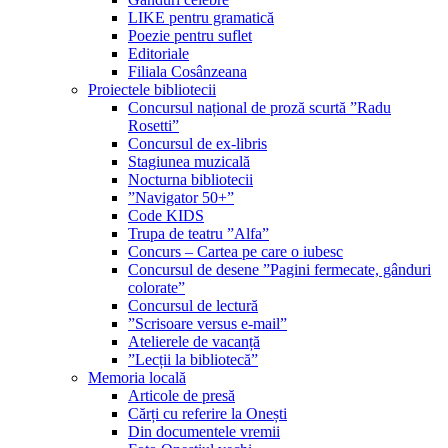
LIKE pentru gramatică
Poezie pentru suflet
Editoriale
Filiala Cosânzeana
Proiectele bibliotecii
Concursul național de proză scurtă ”Radu
Rosetti”
Concursul de ex-libris
Stagiunea muzicală
Nocturna bibliotecii
”Navigator 50+”
Code KIDS
Trupa de teatru ”Alfa”
Concurs – Cartea pe care o iubesc
Concursul de desene ”Pagini fermecate, gânduri
colorate”
Concursul de lectură
”Scrisoare versus e-mail”
Atelierele de vacanță
”Lecții la bibliotecă”
Memoria locală
Articole de presă
Cărți cu referire la Onești
Din documentele vremii