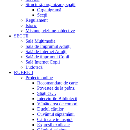
Structură, organizare, spații
Organigramă
Secții
Regulament
Istoric
Misiune, viziune, obiective
SECȚII
Sală Multimedia
Sală de Împrumut Adulți
Sală de Internet Adulți
Sală de împrumut Copii
Sală Internet Copii
Ludotecă
RUBRICI
Proiecte online
Recomandare de carte
Povestea de la prânz
Știați că…
Interviurile Bibliotecii
Vânătoarea de comori
Duelul cărților
Cuvântul săptămânii
Cărți care te inspiră
Expresii explicate
Gânduri celebre