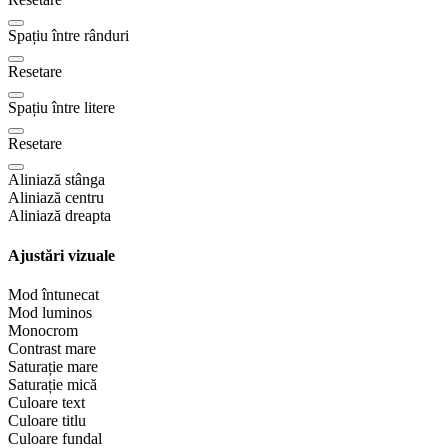
Spațiu între rânduri
Resetare
Spațiu între litere
Resetare
Aliniază stânga
Aliniază centru
Aliniază dreapta
Ajustări vizuale
Mod întunecat
Mod luminos
Monocrom
Contrast mare
Saturație mare
Saturație mică
Culoare text
Culoare titlu
Culoare fundal