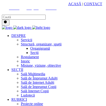
HUB CULTURAL ZONAL
ACASĂ
|
CONTACT
Youtube
Instagram
Facebook
DESPRE
Servicii
Structură, organizare, spații
Organigramă
Secții
Regulament
Istoric
Misiune, viziune, obiective
SECȚII
Sală Multimedia
Sală de Împrumut Adulți
Sală de Internet Adulți
Sală de împrumut Copii
Sală Internet Copii
Ludotecă
RUBRICI
Proiecte online