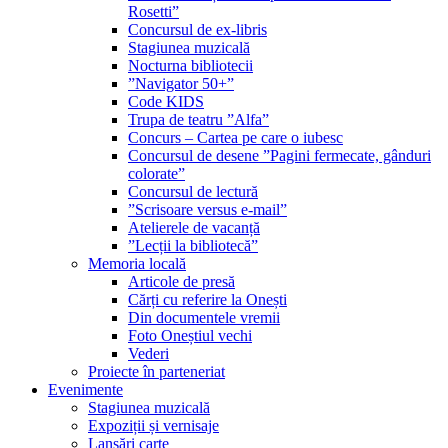
Rosetti”
Concursul de ex-libris
Stagiunea muzicală
Nocturna bibliotecii
”Navigator 50+”
Code KIDS
Trupa de teatru ”Alfa”
Concurs – Cartea pe care o iubesc
Concursul de desene ”Pagini fermecate, gânduri
colorate”
Concursul de lectură
”Scrisoare versus e-mail”
Atelierele de vacanță
”Lecții la bibliotecă”
Memoria locală
Articole de presă
Cărți cu referire la Onești
Din documentele vremii
Foto Oneștiul vechi
Vederi
Proiecte în parteneriat
Evenimente
Stagiunea muzicală
Expoziții și vernisaje
Lansări carte