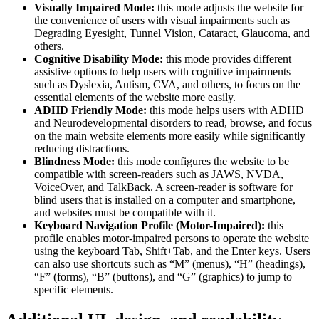
Visually Impaired Mode:
this mode adjusts the website for
the convenience of users with visual impairments such as
Degrading Eyesight, Tunnel Vision, Cataract, Glaucoma, and
others.
Cognitive Disability Mode:
this mode provides different
assistive options to help users with cognitive impairments
such as Dyslexia, Autism, CVA, and others, to focus on the
essential elements of the website more easily.
ADHD Friendly Mode:
this mode helps users with ADHD
and Neurodevelopmental disorders to read, browse, and focus
on the main website elements more easily while significantly
reducing distractions.
Blindness Mode:
this mode configures the website to be
compatible with screen-readers such as JAWS, NVDA,
VoiceOver, and TalkBack. A screen-reader is software for
blind users that is installed on a computer and smartphone,
and websites must be compatible with it.
Keyboard Navigation Profile (Motor-Impaired):
this
profile enables motor-impaired persons to operate the website
using the keyboard Tab, Shift+Tab, and the Enter keys. Users
can also use shortcuts such as “M” (menus), “H” (headings),
“F” (forms), “B” (buttons), and “G” (graphics) to jump to
specific elements.