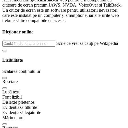
cititoare de ecran precum JAWS, NVDA, VoiceOver și TalkBack.
Un cititor de ecran este un software pentru utilizatorii nevăzători
care este instalat pe un computer și smartphone, iar site-urile web
trebuie să fie compatibile cu acesta.
Dicționar online
Scrie ce vrei sa cauți pe Wikipedia
Lizibilitate
Scalarea conținutului
Resetare
Lupă text
Font lizibil
Dislexie prietenos
Evidențiază titlurile
Evidențiază legăturile
Mărime font
Resetare