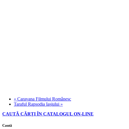
«
Caravana Filmului Românesc
Taraful Rapsodia Iașiului
»
CAUTĂ CĂRȚI ÎN CATALOGUL ON-LINE
Caută