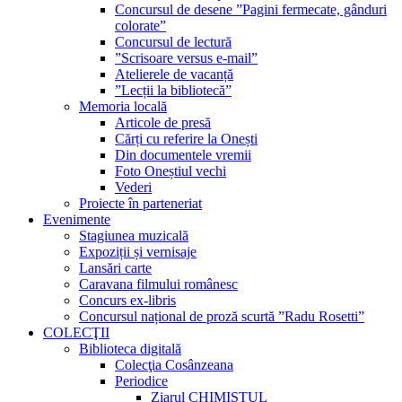
Concursul de desene ”Pagini fermecate, gânduri
colorate”
Concursul de lectură
”Scrisoare versus e-mail”
Atelierele de vacanță
”Lecții la bibliotecă”
Memoria locală
Articole de presă
Cărți cu referire la Onești
Din documentele vremii
Foto Oneștiul vechi
Vederi
Proiecte în parteneriat
Evenimente
Stagiunea muzicală
Expoziții și vernisaje
Lansări carte
Caravana filmului românesc
Concurs ex-libris
Concursul național de proză scurtă ”Radu Rosetti”
COLECŢII
Biblioteca digitală
Colecţia Cosânzeana
Periodice
Ziarul CHIMISTUL