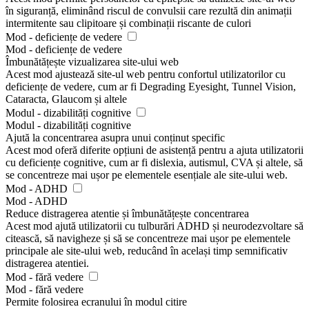
în siguranță, eliminând riscul de convulsii care rezultă din animații
intermitente sau clipitoare și combinații riscante de culori
Mod - deficiențe de vedere
Mod - deficiențe de vedere
Îmbunătățește vizualizarea site-ului web
Acest mod ajustează site-ul web pentru confortul utilizatorilor cu
deficiențe de vedere, cum ar fi Degrading Eyesight, Tunnel Vision,
Cataracta, Glaucom și altele
Modul - dizabilități cognitive
Modul - dizabilități cognitive
Ajută la concentrarea asupra unui conținut specific
Acest mod oferă diferite opțiuni de asistență pentru a ajuta utilizatorii
cu deficiențe cognitive, cum ar fi dislexia, autismul, CVA și altele, să
se concentreze mai ușor pe elementele esențiale ale site-ului web.
Mod - ADHD
Mod - ADHD
Reduce distragerea atentie și îmbunătățește concentrarea
Acest mod ajută utilizatorii cu tulburări ADHD și neurodezvoltare să
citească, să navigheze și să se concentreze mai ușor pe elementele
principale ale site-ului web, reducând în același timp semnificativ
distragerea atentiei.
Mod - fără vedere
Mod - fără vedere
Permite folosirea ecranului în modul citire