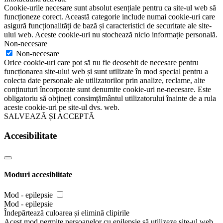
Cookie-urile necesare sunt absolut esențiale pentru ca site-ul web să
funcționeze corect. Această categorie include numai cookie-uri care
asigură funcționalități de bază și caracteristici de securitate ale site-
ului web. Aceste cookie-uri nu stochează nicio informație personală.
Non-necesare
Non-necesare
Orice cookie-uri care pot să nu fie deosebit de necesare pentru
funcționarea site-ului web și sunt utilizate în mod special pentru a
colecta date personale ale utilizatorilor prin analize, reclame, alte
conținuturi încorporate sunt denumite cookie-uri ne-necesare. Este
obligatoriu să obțineți consimțământul utilizatorului înainte de a rula
aceste cookie-uri pe site-ul dvs. web.
SALVEAZĂ ȘI ACCEPTĂ
Accesibilitate
Moduri accesiblitate
Mod - epilepsie
Mod - epilepsie
Îndepărtează culoarea și elimină clipirile
Acest mod permite persoanelor cu epilepsie să utilizeze site-ul web