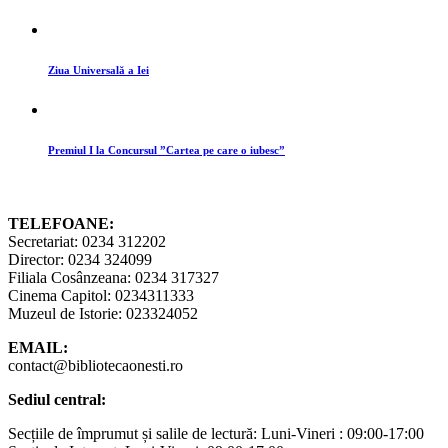
Ziua Universală a Iei
Premiul I la Concursul ”Cartea pe care o iubesc”
TELEFOANE:
Secretariat: 0234 312202
Director: 0234 324099
Filiala Cosânzeana: 0234 317327
Cinema Capitol: 0234311333
Muzeul de Istorie: 023324052
EMAIL:
contact@bibliotecaonesti.ro
Sediul central:
Secțiile de împrumut și salile de lectură: Luni-Vineri : 09:00-17:00