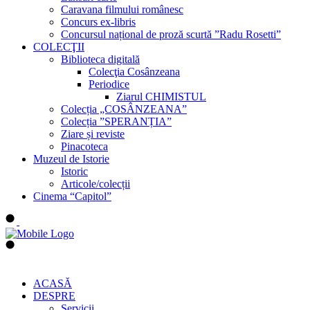
Caravana filmului românesc
Concurs ex-libris
Concursul național de proză scurtă ”Radu Rosetti”
COLECŢII
Biblioteca digitală
Colecţia Cosânzeana
Periodice
Ziarul CHIMISTUL
Colecția „COSÂNZEANA”
Colecția ”SPERANȚIA”
Ziare și reviste
Pinacoteca
Muzeul de Istorie
Istoric
Articole/colecții
Cinema “Capitol”
ACASĂ
DESPRE
Servicii