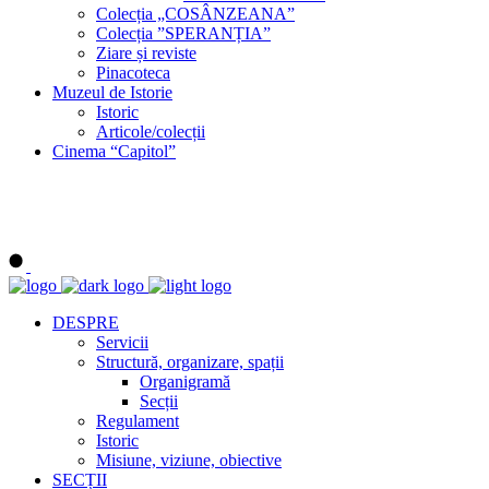
Colecția „COSÂNZEANA”
Colecția ”SPERANȚIA”
Ziare și reviste
Pinacoteca
Muzeul de Istorie
Istoric
Articole/colecții
Cinema “Capitol”
DESPRE
Servicii
Structură, organizare, spații
Organigramă
Secții
Regulament
Istoric
Misiune, viziune, obiective
SECȚII