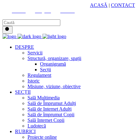
HUB CULTURAL ZONAL
ACASĂ
|
CONTACT
Youtube
Instagram
Facebook
DESPRE
Servicii
Structură, organizare, spații
Organigramă
Secții
Regulament
Istoric
Misiune, viziune, obiective
SECȚII
Sală Multimedia
Sală de Împrumut Adulți
Sală de Internet Adulți
Sală de împrumut Copii
Sală Internet Copii
Ludotecă
RUBRICI
Proiecte online