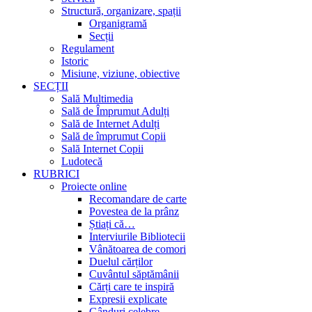
Structură, organizare, spații
Organigramă
Secții
Regulament
Istoric
Misiune, viziune, obiective
SECȚII
Sală Multimedia
Sală de Împrumut Adulți
Sală de Internet Adulți
Sală de împrumut Copii
Sală Internet Copii
Ludotecă
RUBRICI
Proiecte online
Recomandare de carte
Povestea de la prânz
Știați că…
Interviurile Bibliotecii
Vânătoarea de comori
Duelul cărților
Cuvântul săptămânii
Cărți care te inspiră
Expresii explicate
Gânduri celebre