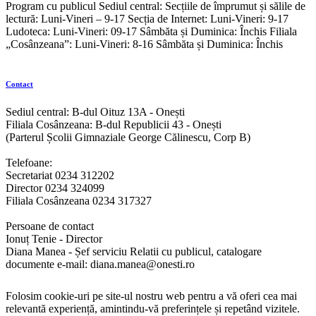
Program cu publicul Sediul central: Secțiile de împrumut și sălile de
lectură: Luni-Vineri – 9-17 Secția de Internet: Luni-Vineri: 9-17
Ludoteca: Luni-Vineri: 09-17 Sâmbăta și Duminica: Închis Filiala
„Cosânzeana”: Luni-Vineri: 8-16 Sâmbăta și Duminica: Închis
Contact
Sediul central: B-dul Oituz 13A - Onești
Filiala Cosânzeana: B-dul Republicii 43 - Onești
(Parterul Școlii Gimnaziale George Călinescu, Corp B)
Telefoane:
Secretariat 0234 312202
Director 0234 324099
Filiala Cosânzeana 0234 317327
Persoane de contact
Ionuț Tenie - Director
Diana Manea - Șef serviciu Relatii cu publicul, catalogare
documente e-mail: diana.manea@onesti.ro
Folosim cookie-uri pe site-ul nostru web pentru a vă oferi cea mai
relevantă experiență, amintindu-vă preferințele și repetând vizitele.