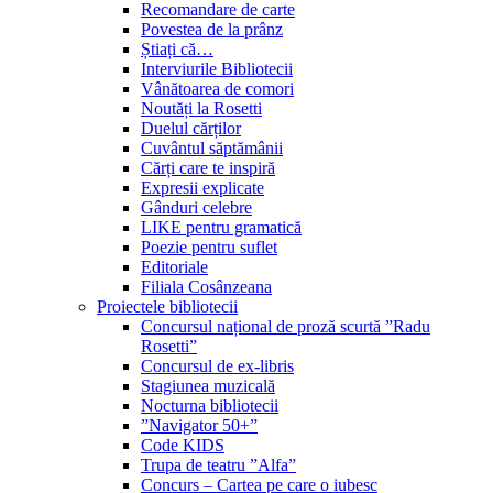
Recomandare de carte
Povestea de la prânz
Știați că…
Interviurile Bibliotecii
Vânătoarea de comori
Noutăți la Rosetti
Duelul cărților
Cuvântul săptămânii
Cărți care te inspiră
Expresii explicate
Gânduri celebre
LIKE pentru gramatică
Poezie pentru suflet
Editoriale
Filiala Cosânzeana
Proiectele bibliotecii
Concursul național de proză scurtă ”Radu
Rosetti”
Concursul de ex-libris
Stagiunea muzicală
Nocturna bibliotecii
”Navigator 50+”
Code KIDS
Trupa de teatru ”Alfa”
Concurs – Cartea pe care o iubesc