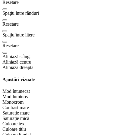
Resetare
Spațiu între rânduri
Resetare
Spațiu între litere
Resetare
Aliniază stânga
Aliniază centru
Aliniază dreapta
Ajustări vizuale
Mod întunecat
Mod luminos
Monocrom
Contrast mare
Saturație mare
Saturație mică
Culoare text
Culoare titlu
Culoare fundal