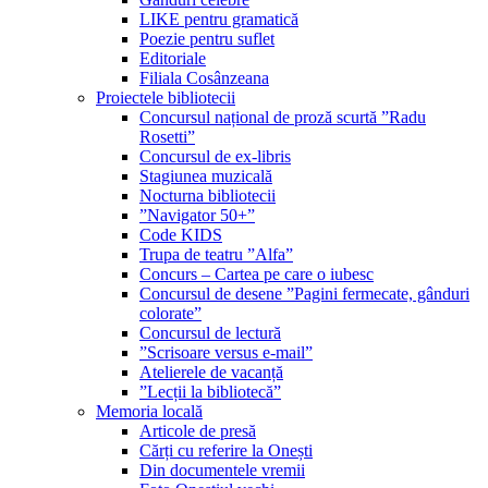
LIKE pentru gramatică
Poezie pentru suflet
Editoriale
Filiala Cosânzeana
Proiectele bibliotecii
Concursul național de proză scurtă ”Radu
Rosetti”
Concursul de ex-libris
Stagiunea muzicală
Nocturna bibliotecii
”Navigator 50+”
Code KIDS
Trupa de teatru ”Alfa”
Concurs – Cartea pe care o iubesc
Concursul de desene ”Pagini fermecate, gânduri
colorate”
Concursul de lectură
”Scrisoare versus e-mail”
Atelierele de vacanță
”Lecții la bibliotecă”
Memoria locală
Articole de presă
Cărți cu referire la Onești
Din documentele vremii