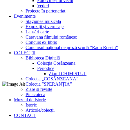
Foto Oneștiul vechi
Vederi
Proiecte în parteneriat
Evenimente
Stagiunea muzicală
Expoziții și vernisaje
Lansări carte
Caravana filmului românesc
Concurs ex-libris
Concursul național de proză scurtă ”Radu Rosetti”
COLECŢII
Biblioteca Digitală
Colecţia Cosânzeana
Periodice
Ziarul CHIMISTUL
Colecția „COSÂNZEANA”
Colecția ”SPERANȚIA”
Ziare și reviste
Pinacoteca
Muzeul de Istorie
Istoric
Articole/colecții
CONTACT