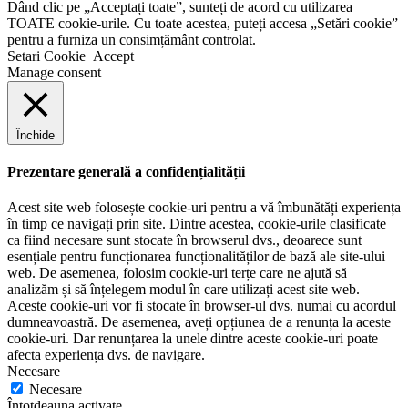
Dând clic pe „Acceptați toate”, sunteți de acord cu utilizarea
TOATE cookie-urile. Cu toate acestea, puteți accesa „Setări cookie”
pentru a furniza un consimțământ controlat.
Setari Cookie
Accept
Manage consent
Închide
Prezentare generală a confidențialității
Acest site web folosește cookie-uri pentru a vă îmbunătăți experiența
în timp ce navigați prin site. Dintre acestea, cookie-urile clasificate
ca fiind necesare sunt stocate în browserul dvs., deoarece sunt
esențiale pentru funcționarea funcționalităților de bază ale site-ului
web. De asemenea, folosim cookie-uri terțe care ne ajută să
analizăm și să înțelegem modul în care utilizați acest site web.
Aceste cookie-uri vor fi stocate în browser-ul dvs. numai cu acordul
dumneavoastră. De asemenea, aveți opțiunea de a renunța la aceste
cookie-uri. Dar renunțarea la unele dintre aceste cookie-uri poate
afecta experiența dvs. de navigare.
Necesare
Necesare
Întotdeauna activate