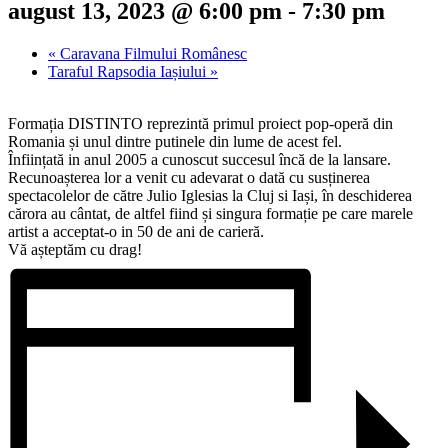
august 13, 2023 @ 6:00 pm
-
7:30 pm
«
Caravana Filmului Românesc
Taraful Rapsodia Iașiului
»
Formația DISTINTO reprezintă primul proiect pop-operă din
Romania și unul dintre putinele din lume de acest fel.
Înființată in anul 2005 a cunoscut succesul încă de la lansare.
Recunoașterea lor a venit cu adevarat o dată cu susținerea
spectacolelor de către Julio Iglesias la Cluj si Iași, în deschiderea
cărora au cântat, de altfel fiind și singura formație pe care marele
artist a acceptat-o in 50 de ani de carieră.
Vă așteptăm cu drag!