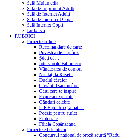
Sală Multimedia
Sală de Împrumut Adulți
Sală de Internet Adulți
Sală de împrumut Copii
Sală Internet Copii
Ludotecă
RUBRICI
Proiecte online
Recomandare de carte
Povestea de la prânz
Știați că…
Interviurile Bibliotecii
Vânătoarea de comori
Noutăți la Rosetti
Duelul cărților
Cuvântul săptămânii
Cărți care te inspiră
Expresii explicate
Gânduri celebre
LIKE pentru gramatică
Poezie pentru suflet
Editoriale
Filiala Cosânzeana
Proiectele bibliotecii
Concursul național de proză scurtă ”Radu