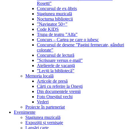
Rosetti”
Concursul de ex-libris
Stagiunea muzicală
Nocturna bibliotecii
”Navigator 50+”
Code KIDS
Trupa de teatru ”Alfa”
Concurs – Cartea pe care o iubesc
Concursul de desene ”Pagini fermecate, gânduri
colorate”
Concursul de lectură
”Scrisoare versus e-mail”
Atelierele de vacanță
”Lecții la bibliotecă”
Memoria locală
Articole de presă
Cărți cu referire la Onești
Din documentele vremii
Foto Oneștiul vechi
Vederi
Proiecte în parteneriat
Evenimente
Stagiunea muzicală
Expoziții și vernisaje
Lansări carte