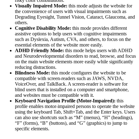
risky color combinations.
Visually Impaired Mode:
this mode adjusts the website for
the convenience of users with visual impairments such as
Degrading Eyesight, Tunnel Vision, Cataract, Glaucoma, and
others.
Cognitive Disability Mode:
this mode provides different
assistive options to help users with cognitive impairments
such as Dyslexia, Autism, CVA, and others, to focus on the
essential elements of the website more easily.
ADHD Friendly Mode:
this mode helps users with ADHD
and Neurodevelopmental disorders to read, browse, and focus
on the main website elements more easily while significantly
reducing distractions.
Blindness Mode:
this mode configures the website to be
compatible with screen-readers such as JAWS, NVDA,
VoiceOver, and TalkBack. A screen-reader is software for
blind users that is installed on a computer and smartphone,
and websites must be compatible with it.
Keyboard Navigation Profile (Motor-Impaired):
this
profile enables motor-impaired persons to operate the website
using the keyboard Tab, Shift+Tab, and the Enter keys. Users
can also use shortcuts such as “M” (menus), “H” (headings),
“F” (forms), “B” (buttons), and “G” (graphics) to jump to
specific elements.