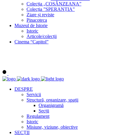
Colecția „COSÂNZEANA”
Colecția ”SPERANȚIA”
Ziare și reviste
Pinacoteca
Muzeul de Istorie
Istoric
Articole/colecții
Cinema “Capitol”
DESPRE
Servicii
Structură, organizare, spații
Organigramă
Secții
Regulament
Istoric
Misiune, viziune, obiective
SECȚII