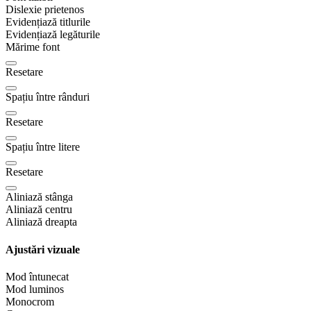
Dislexie prietenos
Evidențiază titlurile
Evidențiază legăturile
Mărime font
Resetare
Spațiu între rânduri
Resetare
Spațiu între litere
Resetare
Aliniază stânga
Aliniază centru
Aliniază dreapta
Ajustări vizuale
Mod întunecat
Mod luminos
Monocrom