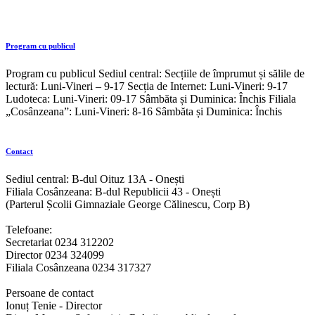
Program cu publicul
Program cu publicul Sediul central: Secțiile de împrumut și sălile de
lectură: Luni-Vineri – 9-17 Secția de Internet: Luni-Vineri: 9-17
Ludoteca: Luni-Vineri: 09-17 Sâmbăta și Duminica: Închis Filiala
„Cosânzeana”: Luni-Vineri: 8-16 Sâmbăta și Duminica: Închis
Contact
Sediul central: B-dul Oituz 13A - Onești
Filiala Cosânzeana: B-dul Republicii 43 - Onești
(Parterul Școlii Gimnaziale George Călinescu, Corp B)
Telefoane:
Secretariat 0234 312202
Director 0234 324099
Filiala Cosânzeana 0234 317327
Persoane de contact
Ionuț Tenie - Director