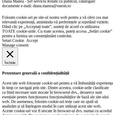
Diana Manea - Șef serviciu Relatii cu publicul, catalogare
documente e-mail: diana.manea@onesti.ro
Folosim cookie-uri pe site-ul nostru web pentru a vă oferi cea mai
relevantă experiență, amintindu-vă preferințele și repetând vizitele.
Dând clic pe „Acceptați toate”, sunteți de acord cu utilizarea
TOATE cookie-urile. Cu toate acestea, puteți accesa „Setări cookie”
pentru a furniza un consimțământ controlat.
Setari Cookie
Accept
Manage consent
Închide
Prezentare generală a confidențialității
Acest site web folosește cookie-uri pentru a vă îmbunătăți experiența
în timp ce navigați prin site. Dintre acestea, cookie-urile clasificate
ca fiind necesare sunt stocate în browserul dvs., deoarece sunt
esențiale pentru funcționarea funcționalităților de bază ale site-ului
web. De asemenea, folosim cookie-uri terțe care ne ajută să
analizăm și să înțelegem modul în care utilizați acest site web.
Aceste cookie-uri vor fi stocate în browser-ul dvs. numai cu acordul