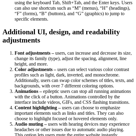
using the keyboard Tab, Shift+Tab, and the Enter keys. Users
can also use shortcuts such as “M” (menus), “H” (headings),
“F” (forms), “B” (buttons), and “G” (graphics) to jump to
specific elements.
Additional UI, design, and readability
adjustments
Font adjustments –
users, can increase and decrease its size,
change its family (type), adjust the spacing, alignment, line
height, and more.
Color adjustments –
users can select various color contrast
profiles such as light, dark, inverted, and monochrome.
Additionally, users can swap color schemes of titles, texts, and
backgrounds, with over 7 different coloring options.
Animations –
epileptic users can stop all running animations
with the click of a button. Animations controlled by the
interface include videos, GIFs, and CSS flashing transitions.
Content highlighting –
users can choose to emphasize
important elements such as links and titles. They can also
choose to highlight focused or hovered elements only.
Audio muting –
users with hearing devices may experience
headaches or other issues due to automatic audio playing.
This option lets users mute the entire website instantly.