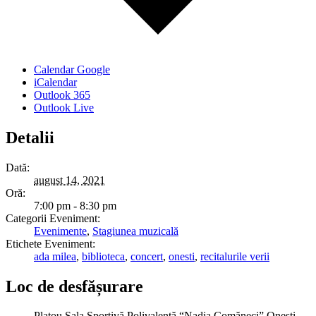
Calendar Google
iCalendar
Outlook 365
Outlook Live
Detalii
Dată:
august 14, 2021
Oră:
7:00 pm - 8:30 pm
Categorii Eveniment:
Evenimente
,
Stagiunea muzicală
Etichete Eveniment:
ada milea
,
biblioteca
,
concert
,
onesti
,
recitalurile verii
Loc de desfășurare
Platou Sala Sportivă Polivalentă “Nadia Comăneci” Oneşti