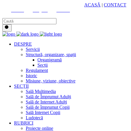
HUB CULTURAL ZONAL
ACASĂ
|
CONTACT
Youtube
Instagram
Facebook
DESPRE
Servicii
Structură, organizare, spații
Organigramă
Secții
Regulament
Istoric
Misiune, viziune, obiective
SECȚII
Sală Multimedia
Sală de Împrumut Adulți
Sală de Internet Adulți
Sală de împrumut Copii
Sală Internet Copii
Ludotecă
RUBRICI
Proiecte online