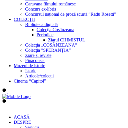
Caravana filmului românesc
Concurs ex-libris
Concursul național de proză scurtă ”Radu Rosetti”
COLECŢII
Biblioteca digitală
Colecţia Cosânzeana
Periodice
Ziarul CHIMISTUL
Colecția „COSÂNZEANA”
Colecția ”SPERANȚIA”
Ziare și reviste
Pinacoteca
Muzeul de Istorie
Istoric
Articole/colecții
Cinema “Capitol”
ACASĂ
DESPRE
Servicii