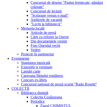
Concursul de desene ”Pagini fermecate, gânduri
colorate”
Concursul de lectură
”Scrisoare versus e-mail”
Atelierele de vacanță
”Lecții la bibliotecă”
Memoria locală
Articole de presă
Cărți cu referire la Onești
Din documentele vremii
Foto Oneștiul vechi
Vederi
Proiecte în parteneriat
Evenimente
Stagiunea muzicală
Expoziții și vernisaje
Lansări carte
Caravana filmului românesc
Concurs ex-libris
Concursul național de proză scurtă ”Radu Rosetti”
COLECŢII
Biblioteca digitală
Colecţia Cosânzeana
Periodice
Ziarul CHIMISTUL