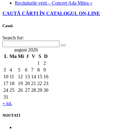
Recitalurile verii – Concert Ada Milea
»
CAUTĂ CĂRȚI ÎN CATALOGUL ON-LINE
Caută
Search for:
august 2026
L
Ma
Mi
J
V
S
D
1
2
3
4
5
6
7
8
9
10
11
12
13
14
15
16
17
18
19
20
21
22
23
24
25
26
27
28
29
30
31
« iul.
NOUTATI