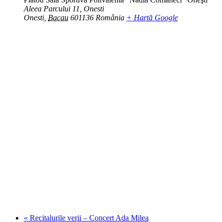
Aleea Parcului 11, Onesti
Onesti
,
Bacau
601136
România
+ Hartă Google
«
Recitalurile verii – Concert Ada Milea