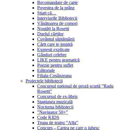
Recomandare de carte
Povestea de la prânz
Știați că…
Interviurile Bibliotecii
Vânătoarea de comori
Noutăți la Rosetti
Duelul cărților
Cuvântul săptămânii
Cărți care te inspiră
Expresii explicate
Gânduri celebre
LIKE pentru gramatică
Poezie pentru suflet
Editoriale
Filiala Cosânzeana
Proiectele bibliotecii
Concursul național de proză scurtă ”Radu
Rosetti”
Concursul de ex-libris
Stagiunea muzicală
Nocturna bibliotecii
”Navigator 50+”
Code KIDS
Trupa de teatru ”Alfa”
Concurs – Cartea pe care o iubesc