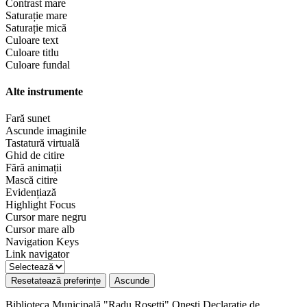
Contrast mare
Saturație mare
Saturație mică
Culoare text
Culoare titlu
Culoare fundal
Alte instrumente
Fară sunet
Ascunde imaginile
Tastatură virtuală
Ghid de citire
Fără animații
Mască citire
Evidențiază
Highlight Focus
Cursor mare negru
Cursor mare alb
Navigation Keys
Link navigator
Resetatează preferințe
Ascunde
Biblioteca Municipală "Radu Rosetti" Onești
Declarație de