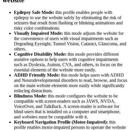
Epilepsy Safe Mode:
this profile enables people with
epilepsy to use the website safely by eliminating the risk of
seizures that result from flashing or blinking animations and
risky color combinations.
Visually Impaired Mode:
this mode adjusts the website for
the convenience of users with visual impairments such as
Degrading Eyesight, Tunnel Vision, Cataract, Glaucoma, and
others.
Cognitive Disability Mode:
this mode provides different
assistive options to help users with cognitive impairments
such as Dyslexia, Autism, CVA, and others, to focus on the
essential elements of the website more easily.
ADHD Friendly Mode:
this mode helps users with ADHD
and Neurodevelopmental disorders to read, browse, and focus
on the main website elements more easily while significantly
reducing distractions.
Blindness Mode:
this mode configures the website to be
compatible with screen-readers such as JAWS, NVDA,
VoiceOver, and TalkBack. A screen-reader is software for
blind users that is installed on a computer and smartphone,
and websites must be compatible with it.
Keyboard Navigation Profile (Motor-Impaired):
this
profile enables motor-impaired persons to operate the website