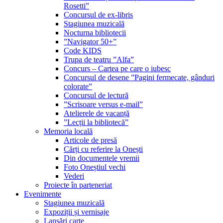
Rosetti”
Concursul de ex-libris
Stagiunea muzicală
Nocturna bibliotecii
”Navigator 50+”
Code KIDS
Trupa de teatru ”Alfa”
Concurs – Cartea pe care o iubesc
Concursul de desene ”Pagini fermecate, gânduri
colorate”
Concursul de lectură
”Scrisoare versus e-mail”
Atelierele de vacanță
”Lecții la bibliotecă”
Memoria locală
Articole de presă
Cărți cu referire la Onești
Din documentele vremii
Foto Oneștiul vechi
Vederi
Proiecte în parteneriat
Evenimente
Stagiunea muzicală
Expoziții și vernisaje
Lansări carte