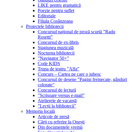
LIKE pentru gramatică
Poezie pentru suflet
Editoriale
Filiala Cosânzeana
Proiectele bibliotecii
Concursul național de proză scurtă ”Radu
Rosetti”
Concursul de ex-libris
Stagiunea muzicală
Nocturna bibliotecii
”Navigator 50+”
Code KIDS
Trupa de teatru ”Alfa”
Concurs – Cartea pe care o iubesc
Concursul de desene ”Pagini fermecate, gânduri
colorate”
Concursul de lectură
”Scrisoare versus e-mail”
Atelierele de vacanță
”Lecții la bibliotecă”
Memoria locală
Articole de presă
Cărți cu referire la Onești
Din documentele vremii