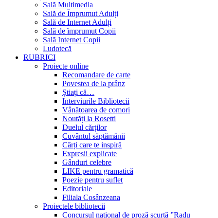
Sală Multimedia
Sală de Împrumut Adulți
Sală de Internet Adulți
Sală de împrumut Copii
Sală Internet Copii
Ludotecă
RUBRICI
Proiecte online
Recomandare de carte
Povestea de la prânz
Știați că…
Interviurile Bibliotecii
Vânătoarea de comori
Noutăți la Rosetti
Duelul cărților
Cuvântul săptămânii
Cărți care te inspiră
Expresii explicate
Gânduri celebre
LIKE pentru gramatică
Poezie pentru suflet
Editoriale
Filiala Cosânzeana
Proiectele bibliotecii
Concursul național de proză scurtă ”Radu