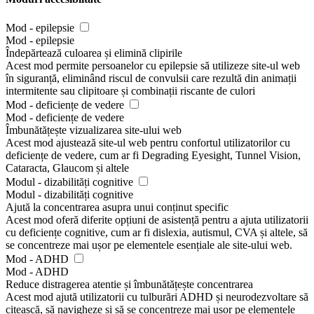
Mod - epilepsie
Mod - epilepsie
Îndepărtează culoarea și elimină clipirile
Acest mod permite persoanelor cu epilepsie să utilizeze site-ul web
în siguranță, eliminând riscul de convulsii care rezultă din animații
intermitente sau clipitoare și combinații riscante de culori
Mod - deficiențe de vedere
Mod - deficiențe de vedere
Îmbunătățește vizualizarea site-ului web
Acest mod ajustează site-ul web pentru confortul utilizatorilor cu
deficiențe de vedere, cum ar fi Degrading Eyesight, Tunnel Vision,
Cataracta, Glaucom și altele
Modul - dizabilități cognitive
Modul - dizabilități cognitive
Ajută la concentrarea asupra unui conținut specific
Acest mod oferă diferite opțiuni de asistență pentru a ajuta utilizatorii
cu deficiențe cognitive, cum ar fi dislexia, autismul, CVA și altele, să
se concentreze mai ușor pe elementele esențiale ale site-ului web.
Mod - ADHD
Mod - ADHD
Reduce distragerea atentie și îmbunătățește concentrarea
Acest mod ajută utilizatorii cu tulburări ADHD și neurodezvoltare să
citească, să navigheze și să se concentreze mai ușor pe elementele