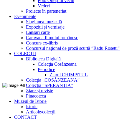
Foto Oneștiul vechi
Vederi
Proiecte în parteneriat
Evenimente
Stagiunea muzicală
Expoziții și vernisaje
Lansări carte
Caravana filmului românesc
Concurs ex-libris
Concursul național de proză scurtă ”Radu Rosetti”
COLECŢII
Biblioteca Digitală
Colecţia Cosânzeana
Periodice
Ziarul CHIMISTUL
Colecția „COSÂNZEANA”
Colecția ”SPERANȚIA”
Ziare și reviste
Pinacoteca
Muzeul de Istorie
Istoric
Articole/colecții
CONTACT