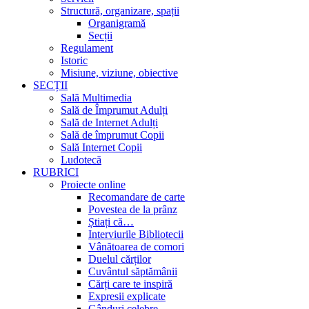
Structură, organizare, spații
Organigramă
Secții
Regulament
Istoric
Misiune, viziune, obiective
SECȚII
Sală Multimedia
Sală de Împrumut Adulți
Sală de Internet Adulți
Sală de împrumut Copii
Sală Internet Copii
Ludotecă
RUBRICI
Proiecte online
Recomandare de carte
Povestea de la prânz
Știați că…
Interviurile Bibliotecii
Vânătoarea de comori
Duelul cărților
Cuvântul săptămânii
Cărți care te inspiră
Expresii explicate
Gânduri celebre