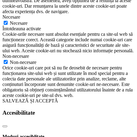
dumneavoastră. De asemenea, aveți opțiunea de a renunța la aceste
cookie-uri. Dar renunțarea la unele dintre aceste cookie-uri poate
afecta experiența dvs. de navigare.
Necesare
Necesare
Întotdeauna activate
Cookie-urile necesare sunt absolut esențiale pentru ca site-ul web să
funcționeze corect. Această categorie include numai cookie-uri care
asigură funcționalități de bază și caracteristici de securitate ale site-
ului web. Aceste cookie-uri nu stochează nicio informație personală.
Non-necesare
Non-necesare
Orice cookie-uri care pot să nu fie deosebit de necesare pentru
funcționarea site-ului web și sunt utilizate în mod special pentru a
colecta date personale ale utilizatorilor prin analize, reclame, alte
conținuturi încorporate sunt denumite cookie-uri ne-necesare. Este
obligatoriu să obțineți consimțământul utilizatorului înainte de a rula
aceste cookie-uri pe site-ul dvs. web.
SALVEAZĂ ȘI ACCEPTĂ
Accesibilitate
Moduri accesiblitate