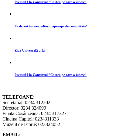
Premiul I la Concursul ”Cartea pe care o iubesc”
25 de ani în casa culturii, aproape de comunitate!
Ziua Universală a Iei
Premiul I la Concursul ”Cartea pe care o iubesc”
TELEFOANE:
Secretariat: 0234 312202
Director: 0234 324099
Filiala Cosânzeana: 0234 317327
Cinema Capitol: 0234311333
Muzeul de Istorie: 023324052
EMAIL: