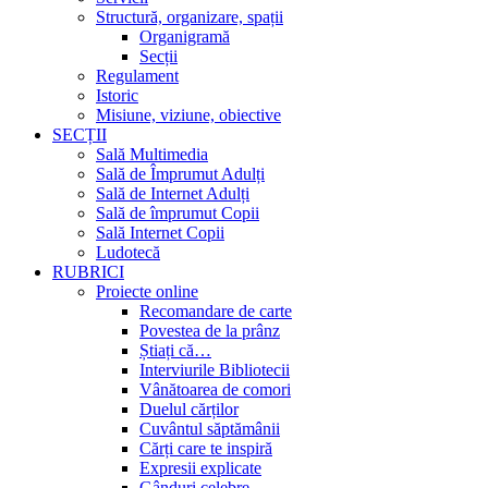
Structură, organizare, spații
Organigramă
Secții
Regulament
Istoric
Misiune, viziune, obiective
SECȚII
Sală Multimedia
Sală de Împrumut Adulți
Sală de Internet Adulți
Sală de împrumut Copii
Sală Internet Copii
Ludotecă
RUBRICI
Proiecte online
Recomandare de carte
Povestea de la prânz
Știați că…
Interviurile Bibliotecii
Vânătoarea de comori
Duelul cărților
Cuvântul săptămânii
Cărți care te inspiră
Expresii explicate
Gânduri celebre