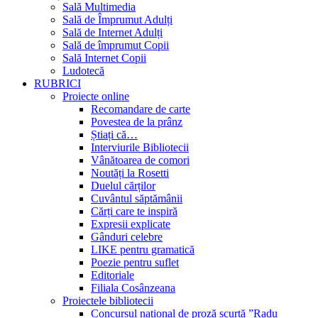
Sală Multimedia
Sală de Împrumut Adulți
Sală de Internet Adulți
Sală de împrumut Copii
Sală Internet Copii
Ludotecă
RUBRICI
Proiecte online
Recomandare de carte
Povestea de la prânz
Știați că…
Interviurile Bibliotecii
Vânătoarea de comori
Noutăți la Rosetti
Duelul cărților
Cuvântul săptămânii
Cărți care te inspiră
Expresii explicate
Gânduri celebre
LIKE pentru gramatică
Poezie pentru suflet
Editoriale
Filiala Cosânzeana
Proiectele bibliotecii
Concursul național de proză scurtă ”Radu