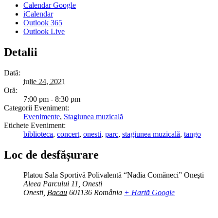
Calendar Google
iCalendar
Outlook 365
Outlook Live
Detalii
Dată:
iulie 24, 2021
Oră:
7:00 pm - 8:30 pm
Categorii Eveniment:
Evenimente
,
Stagiunea muzicală
Etichete Eveniment:
biblioteca
,
concert
,
onesti
,
parc
,
stagiunea muzicală
,
tango
Loc de desfășurare
Platou Sala Sportivă Polivalentă “Nadia Comăneci” Oneşti
Aleea Parcului 11, Onesti
Onesti
,
Bacau
601136
România
+ Hartă Google