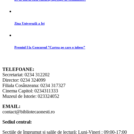
Ziua Universală a Iei
Premiul I la Concursul ”Cartea pe care o iubesc”
TELEFOANE:
Secretariat: 0234 312202
Director: 0234 324099
Filiala Cosânzeana: 0234 317327
Cinema Capitol: 0234311333
Muzeul de Istorie: 023324052
EMAIL:
contact@bibliotecaonesti.ro
Sediul central:
Secțiile de împrumut și salile de lectură: Luni-Vineri : 09:00-17:00