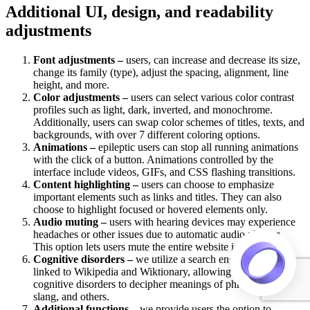
Additional UI, design, and readability
adjustments
Font adjustments –
users, can increase and decrease its size,
change its family (type), adjust the spacing, alignment, line
height, and more.
Color adjustments –
users can select various color contrast
profiles such as light, dark, inverted, and monochrome.
Additionally, users can swap color schemes of titles, texts, and
backgrounds, with over 7 different coloring options.
Animations –
epileptic users can stop all running animations
with the click of a button. Animations controlled by the
interface include videos, GIFs, and CSS flashing transitions.
Content highlighting –
users can choose to emphasize
important elements such as links and titles. They can also
choose to highlight focused or hovered elements only.
Audio muting –
users with hearing devices may experience
headaches or other issues due to automatic audio playing.
This option lets users mute the entire website instantly.
Cognitive disorders –
we utilize a search engine that is
linked to Wikipedia and Wiktionary, allowing people with
cognitive disorders to decipher meanings of phrases, initials,
slang, and others.
Additional functions –
we provide users the option to