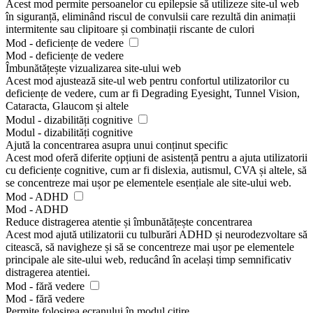
Acest mod permite persoanelor cu epilepsie să utilizeze site-ul web
în siguranță, eliminând riscul de convulsii care rezultă din animații
intermitente sau clipitoare și combinații riscante de culori
Mod - deficiențe de vedere
Mod - deficiențe de vedere
Îmbunătățește vizualizarea site-ului web
Acest mod ajustează site-ul web pentru confortul utilizatorilor cu
deficiențe de vedere, cum ar fi Degrading Eyesight, Tunnel Vision,
Cataracta, Glaucom și altele
Modul - dizabilități cognitive
Modul - dizabilități cognitive
Ajută la concentrarea asupra unui conținut specific
Acest mod oferă diferite opțiuni de asistență pentru a ajuta utilizatorii
cu deficiențe cognitive, cum ar fi dislexia, autismul, CVA și altele, să
se concentreze mai ușor pe elementele esențiale ale site-ului web.
Mod - ADHD
Mod - ADHD
Reduce distragerea atentie și îmbunătățește concentrarea
Acest mod ajută utilizatorii cu tulburări ADHD și neurodezvoltare să
citească, să navigheze și să se concentreze mai ușor pe elementele
principale ale site-ului web, reducând în același timp semnificativ
distragerea atentiei.
Mod - fără vedere
Mod - fără vedere
Permite folosirea ecranului în modul citire