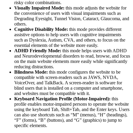
risky color combinations.
Visually Impaired Mode:
this mode adjusts the website for
the convenience of users with visual impairments such as
Degrading Eyesight, Tunnel Vision, Cataract, Glaucoma, and
others.
Cognitive Disability Mode:
this mode provides different
assistive options to help users with cognitive impairments
such as Dyslexia, Autism, CVA, and others, to focus on the
essential elements of the website more easily.
ADHD Friendly Mode:
this mode helps users with ADHD
and Neurodevelopmental disorders to read, browse, and focus
on the main website elements more easily while significantly
reducing distractions.
Blindness Mode:
this mode configures the website to be
compatible with screen-readers such as JAWS, NVDA,
VoiceOver, and TalkBack. A screen-reader is software for
blind users that is installed on a computer and smartphone,
and websites must be compatible with it.
Keyboard Navigation Profile (Motor-Impaired):
this
profile enables motor-impaired persons to operate the website
using the keyboard Tab, Shift+Tab, and the Enter keys. Users
can also use shortcuts such as “M” (menus), “H” (headings),
“F” (forms), “B” (buttons), and “G” (graphics) to jump to
specific elements.