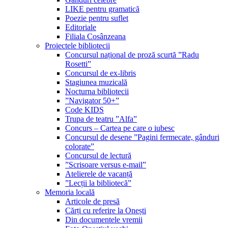
LIKE pentru gramatică
Poezie pentru suflet
Editoriale
Filiala Cosânzeana
Proiectele bibliotecii
Concursul național de proză scurtă ”Radu
Rosetti”
Concursul de ex-libris
Stagiunea muzicală
Nocturna bibliotecii
”Navigator 50+”
Code KIDS
Trupa de teatru ”Alfa”
Concurs – Cartea pe care o iubesc
Concursul de desene ”Pagini fermecate, gânduri
colorate”
Concursul de lectură
”Scrisoare versus e-mail”
Atelierele de vacanță
”Lecții la bibliotecă”
Memoria locală
Articole de presă
Cărți cu referire la Onești
Din documentele vremii