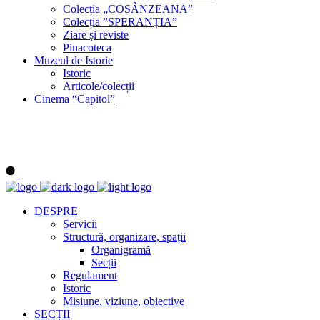
Colecția „COSÂNZEANA”
Colecția ”SPERANȚIA”
Ziare și reviste
Pinacoteca
Muzeul de Istorie
Istoric
Articole/colecții
Cinema “Capitol”
DESPRE
Servicii
Structură, organizare, spații
Organigramă
Secții
Regulament
Istoric
Misiune, viziune, obiective
SECȚII