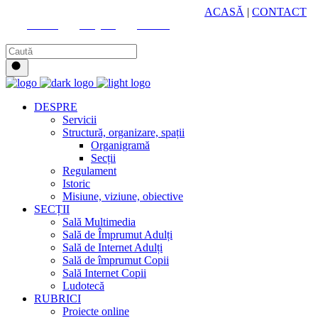
HUB CULTURAL ZONAL
ACASĂ
|
CONTACT
Youtube
Instagram
Facebook
DESPRE
Servicii
Structură, organizare, spații
Organigramă
Secții
Regulament
Istoric
Misiune, viziune, obiective
SECȚII
Sală Multimedia
Sală de Împrumut Adulți
Sală de Internet Adulți
Sală de împrumut Copii
Sală Internet Copii
Ludotecă
RUBRICI
Proiecte online