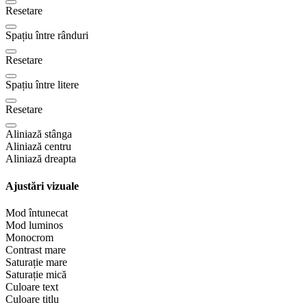
Resetare
Spațiu între rânduri
Resetare
Spațiu între litere
Resetare
Aliniază stânga
Aliniază centru
Aliniază dreapta
Ajustări vizuale
Mod întunecat
Mod luminos
Monocrom
Contrast mare
Saturație mare
Saturație mică
Culoare text
Culoare titlu