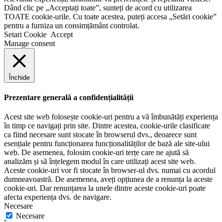
Dând clic pe „Acceptați toate”, sunteți de acord cu utilizarea
TOATE cookie-urile. Cu toate acestea, puteți accesa „Setări cookie”
pentru a furniza un consimțământ controlat.
Setari Cookie
Accept
Manage consent
Închide
Prezentare generală a confidențialității
Acest site web folosește cookie-uri pentru a vă îmbunătăți experiența
în timp ce navigați prin site. Dintre acestea, cookie-urile clasificate
ca fiind necesare sunt stocate în browserul dvs., deoarece sunt
esențiale pentru funcționarea funcționalităților de bază ale site-ului
web. De asemenea, folosim cookie-uri terțe care ne ajută să
analizăm și să înțelegem modul în care utilizați acest site web.
Aceste cookie-uri vor fi stocate în browser-ul dvs. numai cu acordul
dumneavoastră. De asemenea, aveți opțiunea de a renunța la aceste
cookie-uri. Dar renunțarea la unele dintre aceste cookie-uri poate
afecta experiența dvs. de navigare.
Necesare
Necesare