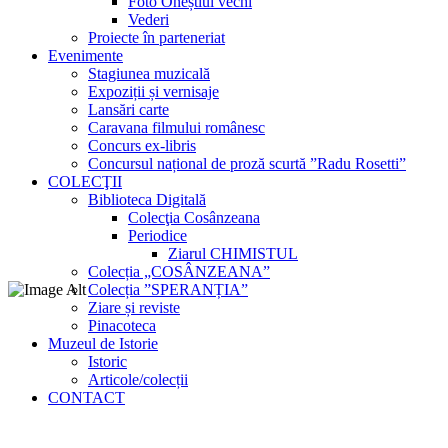
Foto Oneștiul vechi
Vederi
Proiecte în parteneriat
Evenimente
Stagiunea muzicală
Expoziții și vernisaje
Lansări carte
Caravana filmului românesc
Concurs ex-libris
Concursul național de proză scurtă ”Radu Rosetti”
COLECŢII
Biblioteca Digitală
Colecţia Cosânzeana
Periodice
Ziarul CHIMISTUL
Colecția „COSÂNZEANA”
Colecția ”SPERANȚIA”
Ziare și reviste
Pinacoteca
Muzeul de Istorie
Istoric
Articole/colecții
CONTACT