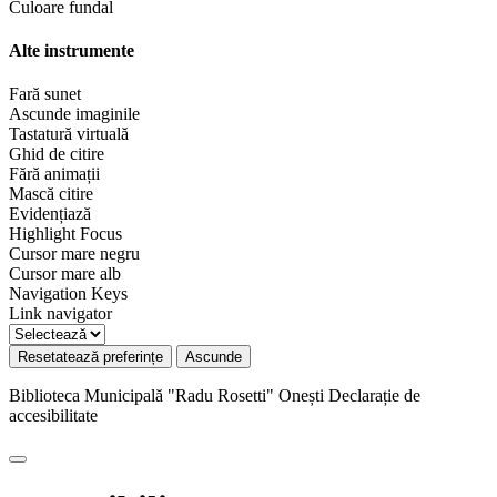
Culoare fundal
Alte instrumente
Fară sunet
Ascunde imaginile
Tastatură virtuală
Ghid de citire
Fără animații
Mască citire
Evidențiază
Highlight Focus
Cursor mare negru
Cursor mare alb
Navigation Keys
Link navigator
Resetatează preferințe
Ascunde
Biblioteca Municipală "Radu Rosetti" Onești
Declarație de
accesibilitate