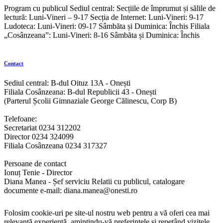
Program cu publicul Sediul central: Secțiile de împrumut și sălile de
lectură: Luni-Vineri – 9-17 Secția de Internet: Luni-Vineri: 9-17
Ludoteca: Luni-Vineri: 09-17 Sâmbăta și Duminica: Închis Filiala
„Cosânzeana”: Luni-Vineri: 8-16 Sâmbăta și Duminica: Închis
Contact
Sediul central: B-dul Oituz 13A - Onești
Filiala Cosânzeana: B-dul Republicii 43 - Onești
(Parterul Școlii Gimnaziale George Călinescu, Corp B)
Telefoane:
Secretariat 0234 312202
Director 0234 324099
Filiala Cosânzeana 0234 317327
Persoane de contact
Ionuț Tenie - Director
Diana Manea - Șef serviciu Relatii cu publicul, catalogare
documente e-mail: diana.manea@onesti.ro
Folosim cookie-uri pe site-ul nostru web pentru a vă oferi cea mai
relevantă experiență, amintindu-vă preferințele și repetând vizitele.