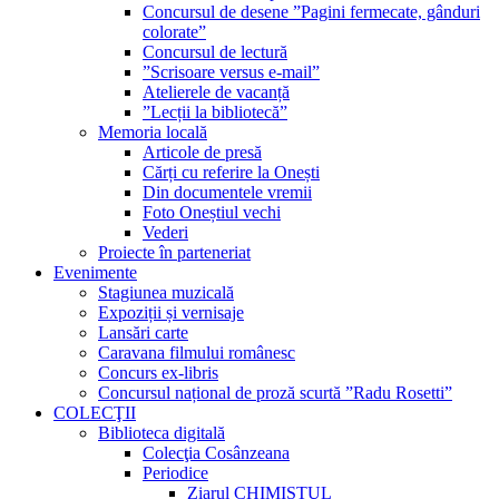
Concursul de desene ”Pagini fermecate, gânduri
colorate”
Concursul de lectură
”Scrisoare versus e-mail”
Atelierele de vacanță
”Lecții la bibliotecă”
Memoria locală
Articole de presă
Cărți cu referire la Onești
Din documentele vremii
Foto Oneștiul vechi
Vederi
Proiecte în parteneriat
Evenimente
Stagiunea muzicală
Expoziții și vernisaje
Lansări carte
Caravana filmului românesc
Concurs ex-libris
Concursul național de proză scurtă ”Radu Rosetti”
COLECŢII
Biblioteca digitală
Colecţia Cosânzeana
Periodice
Ziarul CHIMISTUL