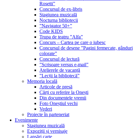
Rosetti”
Concursul de ex-libris
Stagiunea muzicală
Nocturna bibliotecii
”Navigator 50+”
Code KIDS
Trupa de teatru ”Alfa”
Concurs – Cartea pe care o iubesc
Concursul de desene ”Pagini fermecate, gânduri
colorate”
Concursul de lectură
”Scrisoare versus e-mail”
Atelierele de vacanță
”Lecții la bibliotecă”
Memoria locală
Articole de presă
Cărți cu referire la Onești
Din documentele vremii
Foto Oneștiul vechi
Vederi
Proiecte în parteneriat
Evenimente
Stagiunea muzicală
Expoziții și vernisaje
Lansări carte