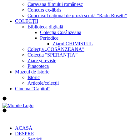
Caravana filmului românesc
Concurs ex-libris
Concursul național de proză scurtă ”Radu Rosetti”
COLECŢII
Biblioteca digitală
Colecţia Cosânzeana
Periodice
Ziarul CHIMISTUL
Colecția „COSÂNZEANA”
Colecția ”SPERANȚIA”
Ziare și reviste
Pinacoteca
Muzeul de Istorie
Istoric
Articole/colecții
Cinema “Capitol”
ACASĂ
DESPRE
Servicii