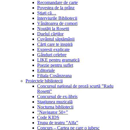
Recomandare de carte
Povestea de la prânz
Știați că…
Interviurile Bibliotecii
Vânătoarea de comori
Noutăți la Rosetti
Duelul cărților
Cuvântul săptămânii
Cărți care te inspiră
Expresii explicate
Gânduri celebre
LIKE pentru gramatică
Poezie pentru suflet
Editoriale
Filiala Cosânzeana
Proiectele bibliotecii
Concursul național de proză scurtă ”Radu
Rosetti”
Concursul de ex-libris
Stagiunea muzicală
Nocturna bibliotecii
”Navigator 50+”
Code KIDS
Trupa de teatru ”Alfa”
Concurs – Cartea pe care o iubesc