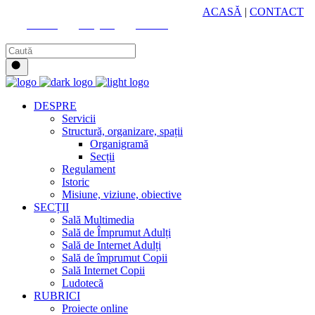
HUB CULTURAL ZONAL
ACASĂ
|
CONTACT
Youtube
Instagram
Facebook
DESPRE
Servicii
Structură, organizare, spații
Organigramă
Secții
Regulament
Istoric
Misiune, viziune, obiective
SECȚII
Sală Multimedia
Sală de Împrumut Adulți
Sală de Internet Adulți
Sală de împrumut Copii
Sală Internet Copii
Ludotecă
RUBRICI
Proiecte online