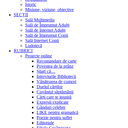
Istoric
Misiune, viziune, obiective
SECȚII
Sală Multimedia
Sală de Împrumut Adulți
Sală de Internet Adulți
Sală de împrumut Copii
Sală Internet Copii
Ludotecă
RUBRICI
Proiecte online
Recomandare de carte
Povestea de la prânz
Știați că…
Interviurile Bibliotecii
Vânătoarea de comori
Duelul cărților
Cuvântul săptămânii
Cărți care te inspiră
Expresii explicate
Gânduri celebre
LIKE pentru gramatică
Poezie pentru suflet
Editoriale
Filiala Cosânzeana