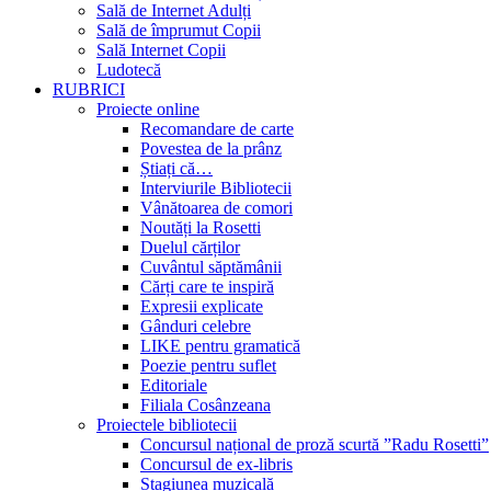
Sală de Internet Adulți
Sală de împrumut Copii
Sală Internet Copii
Ludotecă
RUBRICI
Proiecte online
Recomandare de carte
Povestea de la prânz
Știați că…
Interviurile Bibliotecii
Vânătoarea de comori
Noutăți la Rosetti
Duelul cărților
Cuvântul săptămânii
Cărți care te inspiră
Expresii explicate
Gânduri celebre
LIKE pentru gramatică
Poezie pentru suflet
Editoriale
Filiala Cosânzeana
Proiectele bibliotecii
Concursul național de proză scurtă ”Radu Rosetti”
Concursul de ex-libris
Stagiunea muzicală