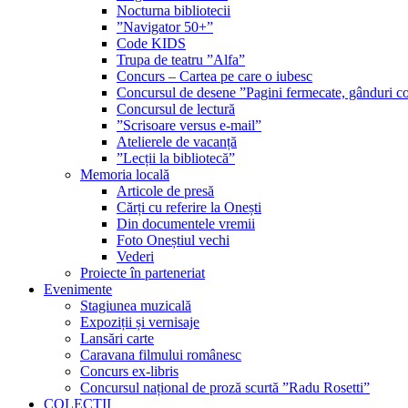
Nocturna bibliotecii
”Navigator 50+”
Code KIDS
Trupa de teatru ”Alfa”
Concurs – Cartea pe care o iubesc
Concursul de desene ”Pagini fermecate, gânduri co
Concursul de lectură
”Scrisoare versus e-mail”
Atelierele de vacanță
”Lecții la bibliotecă”
Memoria locală
Articole de presă
Cărți cu referire la Onești
Din documentele vremii
Foto Oneștiul vechi
Vederi
Proiecte în parteneriat
Evenimente
Stagiunea muzicală
Expoziții și vernisaje
Lansări carte
Caravana filmului românesc
Concurs ex-libris
Concursul național de proză scurtă ”Radu Rosetti”
COLECŢII