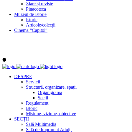
Ziare și reviste
Pinacoteca
Muzeul de Istorie
Istoric
Articole/colecții
Cinema “Capitol”
DESPRE
Servicii
Structură, organizare, spații
Organigramă
Secții
Regulament
Istoric
Misiune, viziune, obiective
SECȚII
Sală Multimedia
Sală de Împrumut Adulți