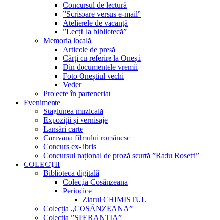
Concursul de lectură
”Scrisoare versus e-mail”
Atelierele de vacanță
”Lecții la bibliotecă”
Memoria locală
Articole de presă
Cărți cu referire la Onești
Din documentele vremii
Foto Oneștiul vechi
Vederi
Proiecte în parteneriat
Evenimente
Stagiunea muzicală
Expoziții și vernisaje
Lansări carte
Caravana filmului românesc
Concurs ex-libris
Concursul național de proză scurtă ”Radu Rosetti”
COLECŢII
Biblioteca digitală
Colecţia Cosânzeana
Periodice
Ziarul CHIMISTUL
Colecția „COSÂNZEANA”
Colecția ”SPERANȚIA”