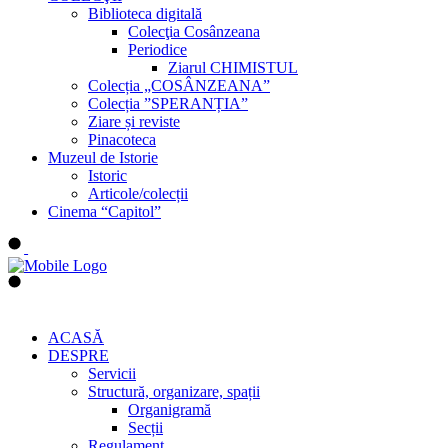
Biblioteca digitală
Colecţia Cosânzeana
Periodice
Ziarul CHIMISTUL
Colecția „COSÂNZEANA”
Colecția ”SPERANȚIA”
Ziare și reviste
Pinacoteca
Muzeul de Istorie
Istoric
Articole/colecții
Cinema “Capitol”
ACASĂ
DESPRE
Servicii
Structură, organizare, spații
Organigramă
Secții
Regulament