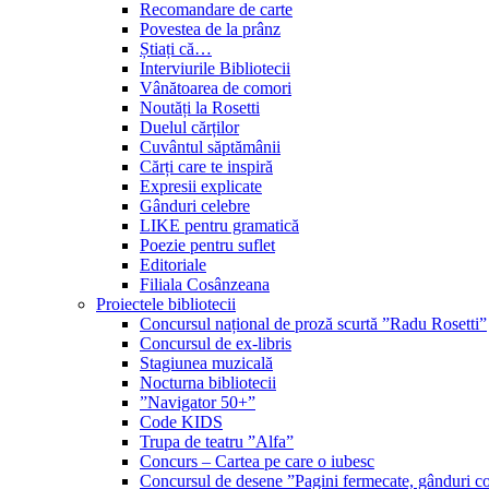
Recomandare de carte
Povestea de la prânz
Știați că…
Interviurile Bibliotecii
Vânătoarea de comori
Noutăți la Rosetti
Duelul cărților
Cuvântul săptămânii
Cărți care te inspiră
Expresii explicate
Gânduri celebre
LIKE pentru gramatică
Poezie pentru suflet
Editoriale
Filiala Cosânzeana
Proiectele bibliotecii
Concursul național de proză scurtă ”Radu Rosetti”
Concursul de ex-libris
Stagiunea muzicală
Nocturna bibliotecii
”Navigator 50+”
Code KIDS
Trupa de teatru ”Alfa”
Concurs – Cartea pe care o iubesc
Concursul de desene ”Pagini fermecate, gânduri co