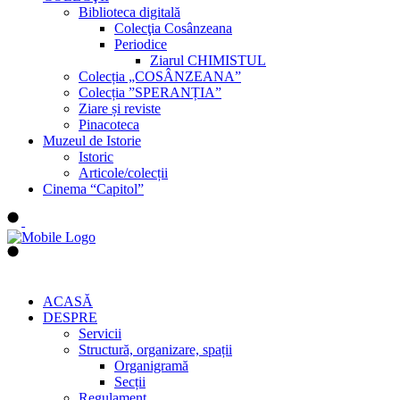
Biblioteca digitală
Colecţia Cosânzeana
Periodice
Ziarul CHIMISTUL
Colecția „COSÂNZEANA”
Colecția ”SPERANȚIA”
Ziare și reviste
Pinacoteca
Muzeul de Istorie
Istoric
Articole/colecții
Cinema “Capitol”
ACASĂ
DESPRE
Servicii
Structură, organizare, spații
Organigramă
Secții
Regulament