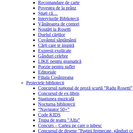
Recomandare de carte
Povestea de la prânz
Știați că…
Interviurile Bibliotecii
Vânătoarea de comori
Noutăți la Rosetti
Duelul cărților
Cuvântul săptămânii
Cărți care te inspiră
Expresii explicate
Gânduri celebre
LIKE pentru gramatică
Poezie pentru suflet
Editoriale
Filiala Cosânzeana
Proiectele bibliotecii
Concursul național de proză scurtă ”Radu Rosetti”
Concursul de ex-libris
Stagiunea muzicală
Nocturna bibliotecii
”Navigator 50+”
Code KIDS
Trupa de teatru ”Alfa”
Concurs – Cartea pe care o iubesc
Concursul de desene ”Pagini fermecate, gânduri co