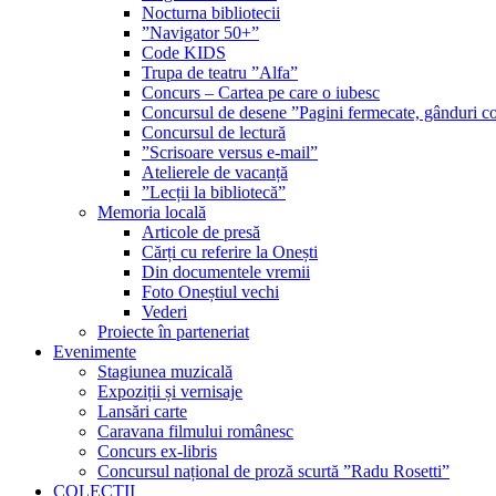
Nocturna bibliotecii
”Navigator 50+”
Code KIDS
Trupa de teatru ”Alfa”
Concurs – Cartea pe care o iubesc
Concursul de desene ”Pagini fermecate, gânduri co
Concursul de lectură
”Scrisoare versus e-mail”
Atelierele de vacanță
”Lecții la bibliotecă”
Memoria locală
Articole de presă
Cărți cu referire la Onești
Din documentele vremii
Foto Oneștiul vechi
Vederi
Proiecte în parteneriat
Evenimente
Stagiunea muzicală
Expoziții și vernisaje
Lansări carte
Caravana filmului românesc
Concurs ex-libris
Concursul național de proză scurtă ”Radu Rosetti”
COLECŢII