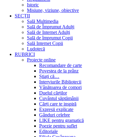
Istoric
Misiune, viziune, obiective
SECȚII
Sală Multimedia
Sală de Împrumut Adulți
Sală de Internet Adulți
Sală de împrumut Copii
Sală Internet Copii
Ludotecă
RUBRICI
Proiecte online
Recomandare de carte
Povestea de la prânz
Știați că…
Interviurile Bibliotecii
Vânătoarea de comori
Duelul cărților
Cuvântul săptămânii
Cărți care te inspiră
Expresii explicate
Gânduri celebre
LIKE pentru gramatică
Poezie pentru suflet
Editoriale
Filiala Cosânzeana