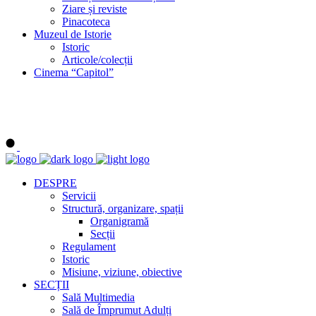
Ziare și reviste
Pinacoteca
Muzeul de Istorie
Istoric
Articole/colecții
Cinema “Capitol”
DESPRE
Servicii
Structură, organizare, spații
Organigramă
Secții
Regulament
Istoric
Misiune, viziune, obiective
SECȚII
Sală Multimedia
Sală de Împrumut Adulți