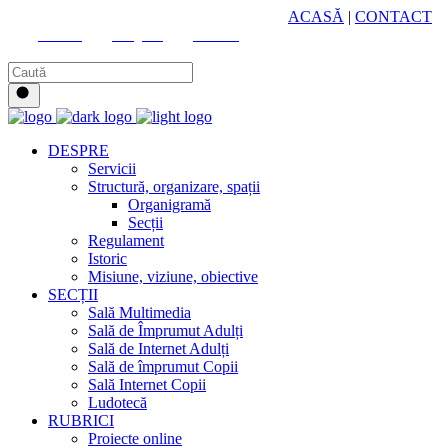
HUB CULTURAL ZONAL
ACASĂ
|
CONTACT
Youtube
Instagram
Facebook
DESPRE
Servicii
Structură, organizare, spații
Organigramă
Secții
Regulament
Istoric
Misiune, viziune, obiective
SECȚII
Sală Multimedia
Sală de Împrumut Adulți
Sală de Internet Adulți
Sală de împrumut Copii
Sală Internet Copii
Ludotecă
RUBRICI
Proiecte online