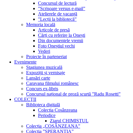
Concursul de lectură
”Scrisoare versus e-mail”
Atelierele de vacanță
”Lecții la bibliotecă”
Memoria locală
Articole de presă
Cărți cu referire la Onești
Din documentele vremii
Foto Oneștiul vechi
Vederi
Proiecte în parteneriat
Evenimente
Stagiunea muzicală
Expoziții și vernisaje
Lansări carte
Caravana filmului românesc
Concurs ex-libris
Concursul național de proză scurtă ”Radu Rosetti”
COLECŢII
Biblioteca digitală
Colecţia Cosânzeana
Periodice
Ziarul CHIMISTUL
Colecția „COSÂNZEANA”
Colecția ”SPERANȚIA”