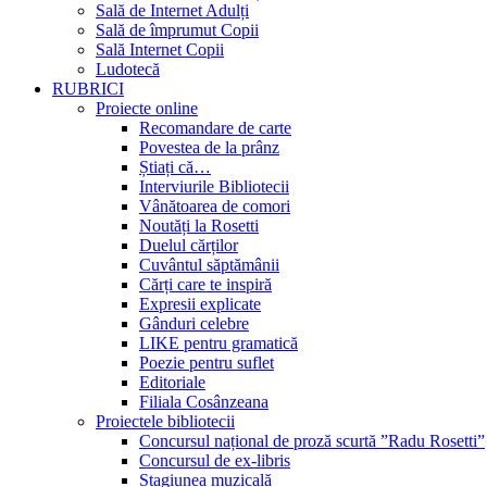
Sală de Internet Adulți
Sală de împrumut Copii
Sală Internet Copii
Ludotecă
RUBRICI
Proiecte online
Recomandare de carte
Povestea de la prânz
Știați că…
Interviurile Bibliotecii
Vânătoarea de comori
Noutăți la Rosetti
Duelul cărților
Cuvântul săptămânii
Cărți care te inspiră
Expresii explicate
Gânduri celebre
LIKE pentru gramatică
Poezie pentru suflet
Editoriale
Filiala Cosânzeana
Proiectele bibliotecii
Concursul național de proză scurtă ”Radu Rosetti”
Concursul de ex-libris
Stagiunea muzicală