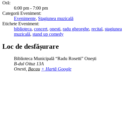
Oră:
6:00 pm - 7:00 pm
Categorii Eveniment:
Evenimente
,
Stagiunea muzicală
Etichete Eveniment:
biblioteca
,
concert
,
onesti
,
radu gheorghe
,
recital
,
stagiunea
muzicală
,
stand up comedy
Loc de desfășurare
Biblioteca Municipală “Radu Rosetti” Onești
B-dul Oituz 13A
Onesti
,
Bacau
+ Hartă Google