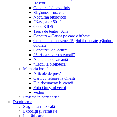
Rosetti”
Concursul de ex-libris
Stagiunea muzicală
Nocturna bibliotecii
”Navigator 50+”
Code KIDS
Trupa de teatru ”Alfa”
Concurs – Cartea pe care o iubesc
Concursul de desene ”Pagini fermecate, gânduri
colorate”
Concursul de lectură
”Scrisoare versus e-mail”
Atelierele de vacanță
”Lecții la bibliotecă”
Memoria locală
Articole de presă
Cărți cu referire la Onești
Din documentele vremii
Foto Oneștiul vechi
Vederi
Proiecte în parteneriat
Evenimente
Stagiunea muzicală
Expoziții și vernisaje
Lansări carte