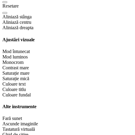
Resetare
Aliniază stânga
Aliniază centru
Aliniază dreapta
Ajustări vizuale
Mod întunecat
Mod luminos
Monocrom
Contrast mare
Saturație mare
Saturație mică
Culoare text
Culoare titlu
Culoare fundal
Alte instrumente
Fară sunet
Ascunde imaginile
Tastatură virtuală
Ghid de citire