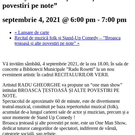
povestiri pe note”
septembrie 4, 2021 @ 6:00 pm
-
7:00 pm
«
Lansare de carte
Recital de muzică folk și Stand-Up Comedy – ”Broasca
țestoasă și alte povestiri pe note”
»
Vă invităm sâmbătă, 4 septembrie 2021, de la ora 18.00, în sala de
concerte a Bibliotecii Municipale ”Radu Rosetti” la un nou
eveniment artistic în cadrul RECITALURILOR VERII.
Artistul RADU GHEORGHE va propune un “one man show”
intitulat BROASCA ȚESTOASĂ ȘI ALTE POVESTIRI PE
NOTE.
Spectacolul de aproximativ 60 de minute, este de divertisment
teatral-muzical, constituit pe baza repertoriului muzical (folk),
acumulat de-a lungul carierei sale de actor și muzician, precum și a
unor momente de Stand Up Comedy !
Broasca țestoasă și alte povestiri pe note, este un One Man Show,
dedicat tuturor categoriilor de spectatori, indiferent de vârstă,
categorie socială, sau religie.