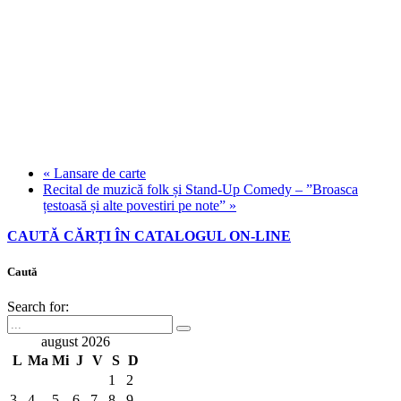
«
Lansare de carte
Recital de muzică folk și Stand-Up Comedy – ”Broasca
țestoasă și alte povestiri pe note”
»
CAUTĂ CĂRȚI ÎN CATALOGUL ON-LINE
Caută
Search for:
august 2026
L
Ma
Mi
J
V
S
D
1
2
3
4
5
6
7
8
9