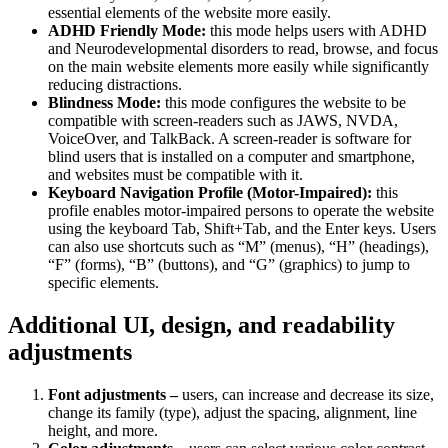
essential elements of the website more easily.
ADHD Friendly Mode:
this mode helps users with ADHD
and Neurodevelopmental disorders to read, browse, and focus
on the main website elements more easily while significantly
reducing distractions.
Blindness Mode:
this mode configures the website to be
compatible with screen-readers such as JAWS, NVDA,
VoiceOver, and TalkBack. A screen-reader is software for
blind users that is installed on a computer and smartphone,
and websites must be compatible with it.
Keyboard Navigation Profile (Motor-Impaired):
this
profile enables motor-impaired persons to operate the website
using the keyboard Tab, Shift+Tab, and the Enter keys. Users
can also use shortcuts such as “M” (menus), “H” (headings),
“F” (forms), “B” (buttons), and “G” (graphics) to jump to
specific elements.
Additional UI, design, and readability
adjustments
Font adjustments –
users, can increase and decrease its size,
change its family (type), adjust the spacing, alignment, line
height, and more.