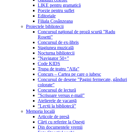
LIKE pentru gramatică
Poezie pentru suflet
Editoriale
Filiala Cosânzeana
Proiectele bibliotecii
Concursul național de proză scurtă ”Radu
Rosetti”
Concursul de ex-libris
Stagiunea muzicală
Nocturna bibliotecii
”Navigator 50+”
Code KIDS
Trupa de teatru ”Alfa”
Concurs – Cartea pe care o iubesc
Concursul de desene ”Pagini fermecate, gânduri
colorate”
Concursul de lectură
”Scrisoare versus e-mail”
Atelierele de vacanță
”Lecții la bibliotecă”
Memoria locală
Articole de presă
Cărți cu referire la Onești
Din documentele vremii