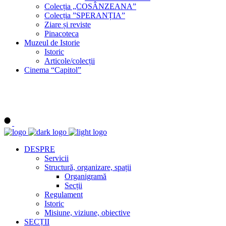
Colecția „COSÂNZEANA”
Colecția ”SPERANȚIA”
Ziare și reviste
Pinacoteca
Muzeul de Istorie
Istoric
Articole/colecții
Cinema “Capitol”
DESPRE
Servicii
Structură, organizare, spații
Organigramă
Secții
Regulament
Istoric
Misiune, viziune, obiective
SECȚII