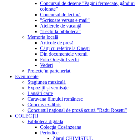
Concursul de desene ”Pagini fermecate, gânduri
colorate”
Concursul de lectură
”Scrisoare versus e-mail”
Atelierele de vacanță
”Lecții la bibliotecă”
Memoria locală
Articole de presă
Cărți cu referire la Onești
Din documentele vremii
Foto Oneștiul vechi
Vederi
Proiecte în parteneriat
Evenimente
Stagiunea muzicală
Expoziții și vernisaje
Lansări carte
Caravana filmului românesc
Concurs ex-libris
Concursul național de proză scurtă ”Radu Rosetti”
COLECŢII
Biblioteca digitală
Colecţia Cosânzeana
Periodice
Ziarul CHIMISTUL