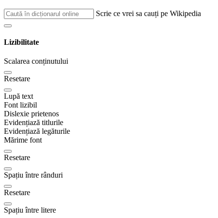
Scrie ce vrei sa cauți pe Wikipedia
Lizibilitate
Scalarea conținutului
Resetare
Lupă text
Font lizibil
Dislexie prietenos
Evidențiază titlurile
Evidențiază legăturile
Mărime font
Resetare
Spațiu între rânduri
Resetare
Spațiu între litere