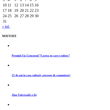
10
11
12
13
14
15
16
17
18
19
20
21
22
23
24
25
26
27
28
29
30
31
« iul.
NOUTATI
Premiul I la Concursul ”Cartea pe care o iubesc”
25 de ani în casa culturii, aproape de comunitate!
Ziua Universală a Iei