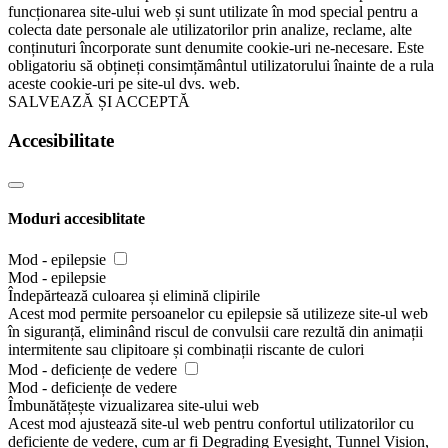
funcționarea site-ului web și sunt utilizate în mod special pentru a
colecta date personale ale utilizatorilor prin analize, reclame, alte
conținuturi încorporate sunt denumite cookie-uri ne-necesare. Este
obligatoriu să obțineți consimțământul utilizatorului înainte de a rula
aceste cookie-uri pe site-ul dvs. web.
SALVEAZĂ ȘI ACCEPTĂ
Accesibilitate
Moduri accesiblitate
Mod - epilepsie
Mod - epilepsie
Îndepărtează culoarea și elimină clipirile
Acest mod permite persoanelor cu epilepsie să utilizeze site-ul web
în siguranță, eliminând riscul de convulsii care rezultă din animații
intermitente sau clipitoare și combinații riscante de culori
Mod - deficiențe de vedere
Mod - deficiențe de vedere
Îmbunătățește vizualizarea site-ului web
Acest mod ajustează site-ul web pentru confortul utilizatorilor cu
deficiențe de vedere, cum ar fi Degrading Eyesight, Tunnel Vision,