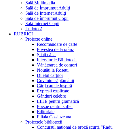
Sală Multimedia
Sală de Împrumut Adulți
Sală de Internet Adulți
Sală de împrumut Copii
Sală Internet Copii
Ludotecă
RUBRICI
Proiecte online
Recomandare de carte
Povestea de la prânz
Știați că…
Interviurile Bibliotecii
Vânătoarea de comori
Noutăți la Rosetti
Duelul cărților
Cuvântul săptămânii
Cărți care te inspiră
Expresii explicate
Gânduri celebre
LIKE pentru gramatică
Poezie pentru suflet
Editoriale
Filiala Cosânzeana
Proiectele bibliotecii
Concursul național de proză scurtă ”Radu