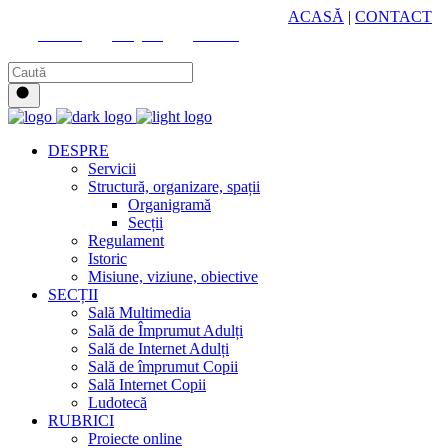
HUB CULTURAL ZONAL
ACASĂ
|
CONTACT
Youtube
Instagram
Facebook
DESPRE
Servicii
Structură, organizare, spații
Organigramă
Secții
Regulament
Istoric
Misiune, viziune, obiective
SECȚII
Sală Multimedia
Sală de Împrumut Adulți
Sală de Internet Adulți
Sală de împrumut Copii
Sală Internet Copii
Ludotecă
RUBRICI
Proiecte online