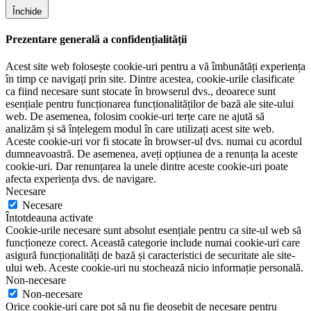
Închide
Prezentare generală a confidențialității
Acest site web folosește cookie-uri pentru a vă îmbunătăți experiența
în timp ce navigați prin site. Dintre acestea, cookie-urile clasificate
ca fiind necesare sunt stocate în browserul dvs., deoarece sunt
esențiale pentru funcționarea funcționalităților de bază ale site-ului
web. De asemenea, folosim cookie-uri terțe care ne ajută să
analizăm și să înțelegem modul în care utilizați acest site web.
Aceste cookie-uri vor fi stocate în browser-ul dvs. numai cu acordul
dumneavoastră. De asemenea, aveți opțiunea de a renunța la aceste
cookie-uri. Dar renunțarea la unele dintre aceste cookie-uri poate
afecta experiența dvs. de navigare.
Necesare
Necesare
Întotdeauna activate
Cookie-urile necesare sunt absolut esențiale pentru ca site-ul web să
funcționeze corect. Această categorie include numai cookie-uri care
asigură funcționalități de bază și caracteristici de securitate ale site-
ului web. Aceste cookie-uri nu stochează nicio informație personală.
Non-necesare
Non-necesare
Orice cookie-uri care pot să nu fie deosebit de necesare pentru