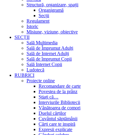
Structură, organizare, spații
Organigramă
Secții
Regulament
Istoric
Misiune, viziune, obiective
SECȚII
Sală Multimedia
Sală de Împrumut Adulți
Sală de Internet Adulți
Sală de împrumut Copii
Sală Internet Copii
Ludotecă
RUBRICI
Proiecte online
Recomandare de carte
Povestea de la prânz
Știați că…
Interviurile Bibliotecii
Vânătoarea de comori
Duelul cărților
Cuvântul săptămânii
Cărți care te inspiră
Expresii explicate
Gânduri celebre