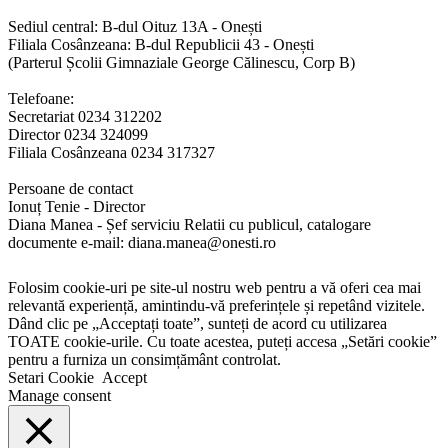
Sediul central: B-dul Oituz 13A - Onești
Filiala Cosânzeana: B-dul Republicii 43 - Onești
(Parterul Școlii Gimnaziale George Călinescu, Corp B)
Telefoane:
Secretariat 0234 312202
Director 0234 324099
Filiala Cosânzeana 0234 317327
Persoane de contact
Ionuț Tenie - Director
Diana Manea - Șef serviciu Relatii cu publicul, catalogare
documente e-mail: diana.manea@onesti.ro
Folosim cookie-uri pe site-ul nostru web pentru a vă oferi cea mai
relevantă experiență, amintindu-vă preferințele și repetând vizitele.
Dând clic pe „Acceptați toate”, sunteți de acord cu utilizarea
TOATE cookie-urile. Cu toate acestea, puteți accesa „Setări cookie”
pentru a furniza un consimțământ controlat.
Setari Cookie
Accept
Manage consent