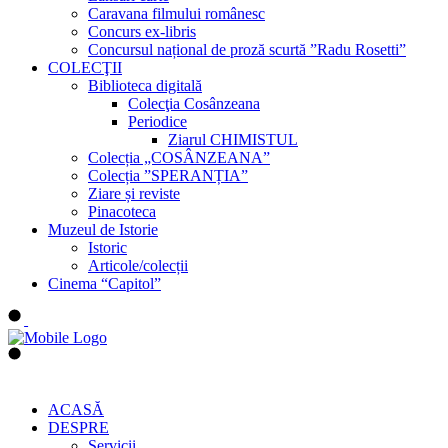
Caravana filmului românesc
Concurs ex-libris
Concursul național de proză scurtă ”Radu Rosetti”
COLECŢII
Biblioteca digitală
Colecţia Cosânzeana
Periodice
Ziarul CHIMISTUL
Colecția „COSÂNZEANA”
Colecția ”SPERANȚIA”
Ziare și reviste
Pinacoteca
Muzeul de Istorie
Istoric
Articole/colecții
Cinema “Capitol”
ACASĂ
DESPRE
Servicii