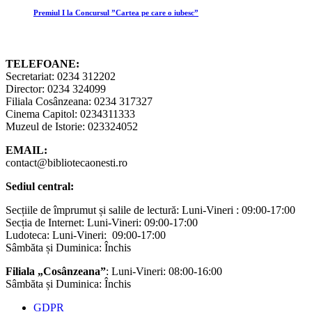
Premiul I la Concursul ”Cartea pe care o iubesc”
TELEFOANE:
Secretariat: 0234 312202
Director: 0234 324099
Filiala Cosânzeana: 0234 317327
Cinema Capitol: 0234311333
Muzeul de Istorie: 023324052
EMAIL:
contact@bibliotecaonesti.ro
Sediul central:
Secțiile de împrumut și salile de lectură: Luni-Vineri : 09:00-17:00
Secția de Internet: Luni-Vineri: 09:00-17:00
Ludoteca: Luni-Vineri: 09:00-17:00
Sâmbăta și Duminica: Închis
Filiala „Cosânzeana”
: Luni-Vineri: 08:00-16:00
Sâmbăta și Duminica: Închis
GDPR