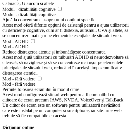
Cataracta, Glaucom și altele
Modul - dizabilități cognitive
Modul - dizabilități cognitive
Ajută la concentrarea asupra unui conținut specific
Acest mod oferă diferite opțiuni de asistență pentru a ajuta utilizatorii
cu deficiențe cognitive, cum ar fi dislexia, autismul, CVA și altele, să
se concentreze mai ușor pe elementele esențiale ale site-ului web.
Mod - ADHD
Mod - ADHD
Reduce distragerea atentie și îmbunătățește concentrarea
Acest mod ajută utilizatorii cu tulburări ADHD și neurodezvoltare să
citească, să navigheze și să se concentreze mai ușor pe elementele
principale ale site-ului web, reducând în același timp semnificativ
distragerea atentiei.
Mod - fără vedere
Mod - fără vedere
Permite folosirea ecranului în modul citire
Acest mod configurează site-ul web pentru a fi compatibil cu
cititoare de ecran precum JAWS, NVDA, VoiceOver și TalkBack.
Un cititor de ecran este un software pentru utilizatorii nevăzători
care este instalat pe un computer și smartphone, iar site-urile web
trebuie să fie compatibile cu acesta.
Dicționar online