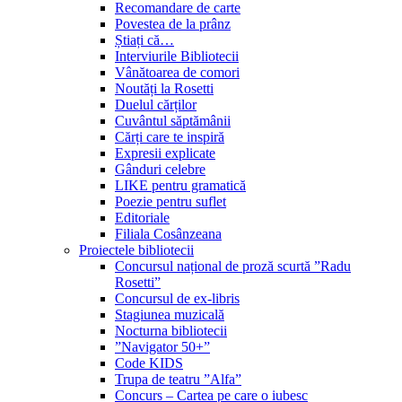
Recomandare de carte
Povestea de la prânz
Știați că…
Interviurile Bibliotecii
Vânătoarea de comori
Noutăți la Rosetti
Duelul cărților
Cuvântul săptămânii
Cărți care te inspiră
Expresii explicate
Gânduri celebre
LIKE pentru gramatică
Poezie pentru suflet
Editoriale
Filiala Cosânzeana
Proiectele bibliotecii
Concursul național de proză scurtă ”Radu
Rosetti”
Concursul de ex-libris
Stagiunea muzicală
Nocturna bibliotecii
”Navigator 50+”
Code KIDS
Trupa de teatru ”Alfa”
Concurs – Cartea pe care o iubesc