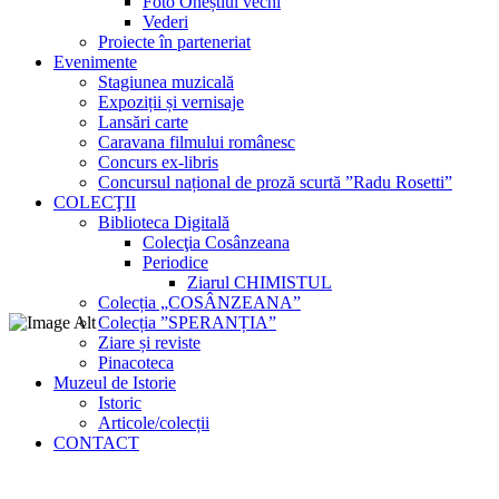
Foto Oneștiul vechi
Vederi
Proiecte în parteneriat
Evenimente
Stagiunea muzicală
Expoziții și vernisaje
Lansări carte
Caravana filmului românesc
Concurs ex-libris
Concursul național de proză scurtă ”Radu Rosetti”
COLECŢII
Biblioteca Digitală
Colecţia Cosânzeana
Periodice
Ziarul CHIMISTUL
Colecția „COSÂNZEANA”
Colecția ”SPERANȚIA”
Ziare și reviste
Pinacoteca
Muzeul de Istorie
Istoric
Articole/colecții
CONTACT