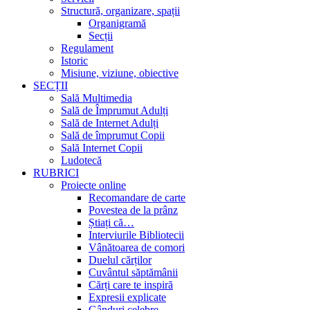
Structură, organizare, spații
Organigramă
Secții
Regulament
Istoric
Misiune, viziune, obiective
SECȚII
Sală Multimedia
Sală de Împrumut Adulți
Sală de Internet Adulți
Sală de împrumut Copii
Sală Internet Copii
Ludotecă
RUBRICI
Proiecte online
Recomandare de carte
Povestea de la prânz
Știați că…
Interviurile Bibliotecii
Vânătoarea de comori
Duelul cărților
Cuvântul săptămânii
Cărți care te inspiră
Expresii explicate
Gânduri celebre