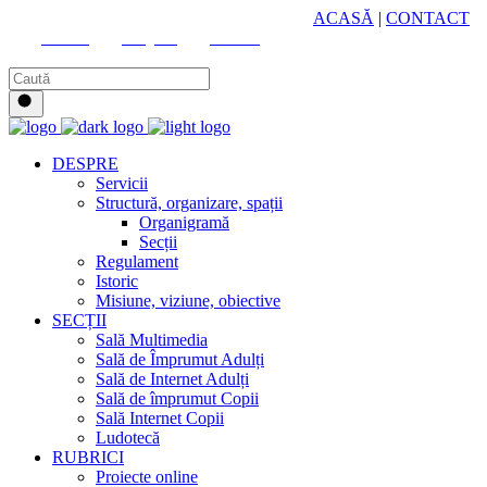
HUB CULTURAL ZONAL
ACASĂ
|
CONTACT
Youtube
Instagram
Facebook
DESPRE
Servicii
Structură, organizare, spații
Organigramă
Secții
Regulament
Istoric
Misiune, viziune, obiective
SECȚII
Sală Multimedia
Sală de Împrumut Adulți
Sală de Internet Adulți
Sală de împrumut Copii
Sală Internet Copii
Ludotecă
RUBRICI
Proiecte online