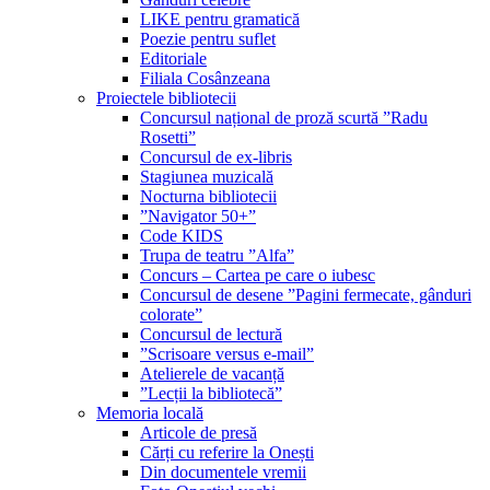
LIKE pentru gramatică
Poezie pentru suflet
Editoriale
Filiala Cosânzeana
Proiectele bibliotecii
Concursul național de proză scurtă ”Radu
Rosetti”
Concursul de ex-libris
Stagiunea muzicală
Nocturna bibliotecii
”Navigator 50+”
Code KIDS
Trupa de teatru ”Alfa”
Concurs – Cartea pe care o iubesc
Concursul de desene ”Pagini fermecate, gânduri
colorate”
Concursul de lectură
”Scrisoare versus e-mail”
Atelierele de vacanță
”Lecții la bibliotecă”
Memoria locală
Articole de presă
Cărți cu referire la Onești
Din documentele vremii