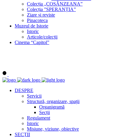
Colecția „COSÂNZEANA”
Colecția ”SPERANȚIA”
Ziare și reviste
Pinacoteca
Muzeul de Istorie
Istoric
Articole/colecții
Cinema “Capitol”
DESPRE
Servicii
Structură, organizare, spații
Organigramă
Secții
Regulament
Istoric
Misiune, viziune, obiective
SECȚII