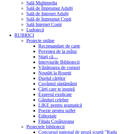
Sală Multimedia
Sală de Împrumut Adulți
Sală de Internet Adulți
Sală de împrumut Copii
Sală Internet Copii
Ludotecă
RUBRICI
Proiecte online
Recomandare de carte
Povestea de la prânz
Știați că…
Interviurile Bibliotecii
Vânătoarea de comori
Noutăți la Rosetti
Duelul cărților
Cuvântul săptămânii
Cărți care te inspiră
Expresii explicate
Gânduri celebre
LIKE pentru gramatică
Poezie pentru suflet
Editoriale
Filiala Cosânzeana
Proiectele bibliotecii
Concursul național de proză scurtă ”Radu