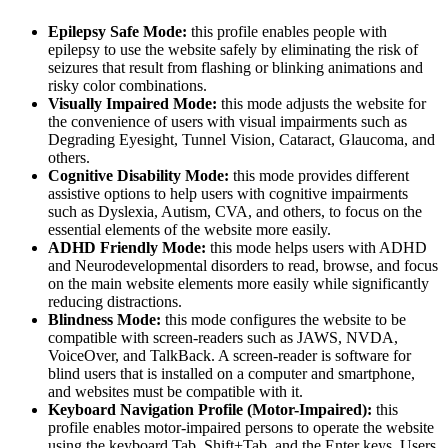
Epilepsy Safe Mode:
this profile enables people with
epilepsy to use the website safely by eliminating the risk of
seizures that result from flashing or blinking animations and
risky color combinations.
Visually Impaired Mode:
this mode adjusts the website for
the convenience of users with visual impairments such as
Degrading Eyesight, Tunnel Vision, Cataract, Glaucoma, and
others.
Cognitive Disability Mode:
this mode provides different
assistive options to help users with cognitive impairments
such as Dyslexia, Autism, CVA, and others, to focus on the
essential elements of the website more easily.
ADHD Friendly Mode:
this mode helps users with ADHD
and Neurodevelopmental disorders to read, browse, and focus
on the main website elements more easily while significantly
reducing distractions.
Blindness Mode:
this mode configures the website to be
compatible with screen-readers such as JAWS, NVDA,
VoiceOver, and TalkBack. A screen-reader is software for
blind users that is installed on a computer and smartphone,
and websites must be compatible with it.
Keyboard Navigation Profile (Motor-Impaired):
this
profile enables motor-impaired persons to operate the website
using the keyboard Tab, Shift+Tab, and the Enter keys. Users