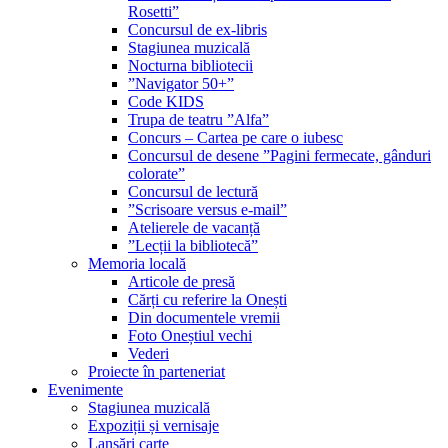
Rosetti”
Concursul de ex-libris
Stagiunea muzicală
Nocturna bibliotecii
”Navigator 50+”
Code KIDS
Trupa de teatru ”Alfa”
Concurs – Cartea pe care o iubesc
Concursul de desene ”Pagini fermecate, gânduri
colorate”
Concursul de lectură
”Scrisoare versus e-mail”
Atelierele de vacanță
”Lecții la bibliotecă”
Memoria locală
Articole de presă
Cărți cu referire la Onești
Din documentele vremii
Foto Oneștiul vechi
Vederi
Proiecte în parteneriat
Evenimente
Stagiunea muzicală
Expoziții și vernisaje
Lansări carte