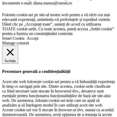
documente e-mail: diana.manea@onesti.ro
Folosim cookie-uri pe site-ul nostru web pentru a vă oferi cea mai
relevantă experiență, amintindu-vă preferințele și repetând vizitele.
Dând clic pe „Acceptați toate”, sunteți de acord cu utilizarea
TOATE cookie-urile. Cu toate acestea, puteți accesa „Setări cookie”
pentru a furniza un consimțământ controlat.
Setari Cookie
Accept
Manage consent
Închide
Prezentare generală a confidențialității
Acest site web folosește cookie-uri pentru a vă îmbunătăți experiența
în timp ce navigați prin site. Dintre acestea, cookie-urile clasificate
ca fiind necesare sunt stocate în browserul dvs., deoarece sunt
esențiale pentru funcționarea funcționalităților de bază ale site-ului
web. De asemenea, folosim cookie-uri terțe care ne ajută să
analizăm și să înțelegem modul în care utilizați acest site web.
Aceste cookie-uri vor fi stocate în browser-ul dvs. numai cu acordul
dumneavoastră. De asemenea, aveți opțiunea de a renunța la aceste