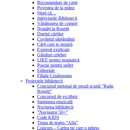
Recomandare de carte
Povestea de la prânz
Știați că…
Interviurile Bibliotecii
Vânătoarea de comori
Noutăți la Rosetti
Duelul cărților
Cuvântul săptămânii
Cărți care te inspiră
Expresii explicate
Gânduri celebre
LIKE pentru gramatică
Poezie pentru suflet
Editoriale
Filiala Cosânzeana
Proiectele bibliotecii
Concursul național de proză scurtă ”Radu
Rosetti”
Concursul de ex-libris
Stagiunea muzicală
Nocturna bibliotecii
”Navigator 50+”
Code KIDS
Trupa de teatru ”Alfa”
Concurs – Cartea pe care o iubesc