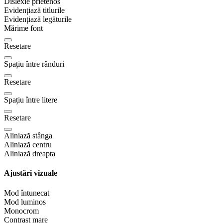
Dislexie prietenos
Evidențiază titlurile
Evidențiază legăturile
Mărime font
Resetare
Spațiu între rânduri
Resetare
Spațiu între litere
Resetare
Aliniază stânga
Aliniază centru
Aliniază dreapta
Ajustări vizuale
Mod întunecat
Mod luminos
Monocrom
Contrast mare