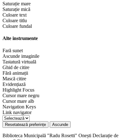
Saturație mare
Saturație mică
Culoare text
Culoare titlu
Culoare fundal
Alte instrumente
Fară sunet
Ascunde imaginile
Tastatură virtuală
Ghid de citire
Fără animații
Mască citire
Evidențiază
Highlight Focus
Cursor mare negru
Cursor mare alb
Navigation Keys
Link navigator
Resetatează preferințe
Ascunde
Biblioteca Municipală "Radu Rosetti" Onești
Declarație de