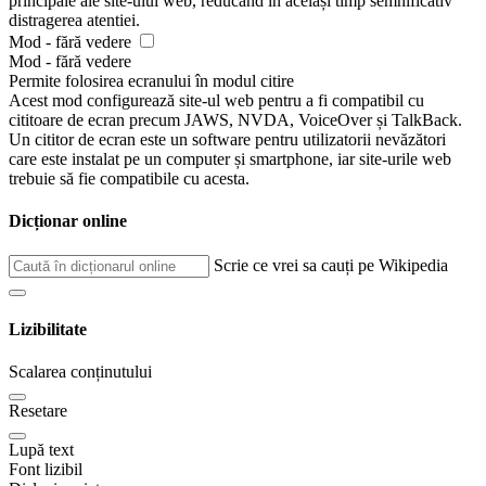
principale ale site-ului web, reducând în același timp semnificativ
distragerea atentiei.
Mod - fără vedere
Mod - fără vedere
Permite folosirea ecranului în modul citire
Acest mod configurează site-ul web pentru a fi compatibil cu
cititoare de ecran precum JAWS, NVDA, VoiceOver și TalkBack.
Un cititor de ecran este un software pentru utilizatorii nevăzători
care este instalat pe un computer și smartphone, iar site-urile web
trebuie să fie compatibile cu acesta.
Dicționar online
Scrie ce vrei sa cauți pe Wikipedia
Lizibilitate
Scalarea conținutului
Resetare
Lupă text
Font lizibil