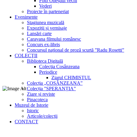
Foto Oneștiul vechi
Vederi
Proiecte în parteneriat
Evenimente
Stagiunea muzicală
Expoziții și vernisaje
Lansări carte
Caravana filmului românesc
Concurs ex-libris
Concursul național de proză scurtă ”Radu Rosetti”
COLECŢII
Biblioteca Digitală
Colecţia Cosânzeana
Periodice
Ziarul CHIMISTUL
Colecția „COSÂNZEANA”
Colecția ”SPERANȚIA”
Ziare și reviste
Pinacoteca
Muzeul de Istorie
Istoric
Articole/colecții
CONTACT