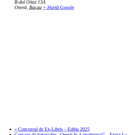
B-dul Oituz 13A
Onesti
,
Bacau
+ Hartă Google
«
Concursul de Ex-Libris – Ediția 2025
Concurs de fotografie: „Onești în 4 anotimpuri” – Etapa I
»