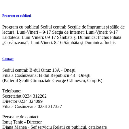
Program cu publicul
Program cu publicul Sediul central: Secțiile de împrumut și sălile de
lectură: Luni-Vineri – 9-17 Secția de Internet: Luni-Vineri: 9-17
Ludoteca: Luni-Vineri: 09-17 Sâmbăta și Duminica: Închis Filiala
„Cosânzeana”: Luni-Vineri: 8-16 Sâmbăta și Duminica: Închis
Contact
Sediul central: B-dul Oituz 13A - Onești
Filiala Cosânzeana: B-dul Republicii 43 - Onești
(Parterul Școlii Gimnaziale George Călinescu, Corp B)
Telefoane:
Secretariat 0234 312202
Director 0234 324099
Filiala Cosânzeana 0234 317327
Persoane de contact
Ionuț Tenie - Director
Diana Manea - Șef serviciu Relatii cu publicul, catalogare