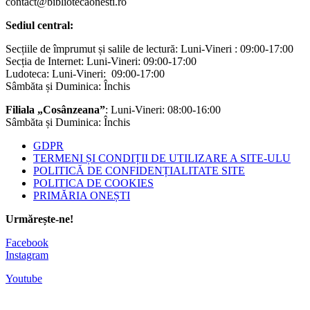
contact@bibliotecaonesti.ro
Sediul central:
Secțiile de împrumut și salile de lectură: Luni-Vineri : 09:00-17:00
Secția de Internet: Luni-Vineri: 09:00-17:00
Ludoteca: Luni-Vineri: 09:00-17:00
Sâmbăta și Duminica: Închis
Filiala „Cosânzeana”
: Luni-Vineri: 08:00-16:00
Sâmbăta și Duminica: Închis
GDPR
TERMENI ȘI CONDIȚII DE UTILIZARE A SITE-ULU
POLITICĂ DE CONFIDENȚIALITATE SITE
POLITICA DE COOKIES
PRIMĂRIA ONEȘTI
Urmărește-ne!
Facebook
Instagram
Youtube