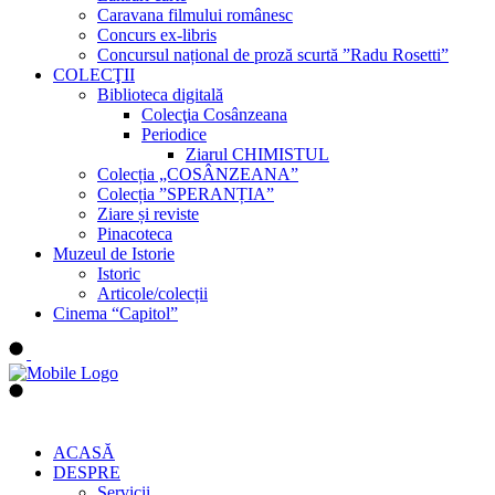
Caravana filmului românesc
Concurs ex-libris
Concursul național de proză scurtă ”Radu Rosetti”
COLECŢII
Biblioteca digitală
Colecţia Cosânzeana
Periodice
Ziarul CHIMISTUL
Colecția „COSÂNZEANA”
Colecția ”SPERANȚIA”
Ziare și reviste
Pinacoteca
Muzeul de Istorie
Istoric
Articole/colecții
Cinema “Capitol”
ACASĂ
DESPRE
Servicii