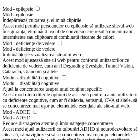
Mod - epilepsie
Mod - epilepsie
Îndepărtează culoarea și elimină clipirile
Acest mod permite persoanelor cu epilepsie să utilizeze site-ul web
în siguranță, eliminând riscul de convulsii care rezultă din animații
intermitente sau clipitoare și combinații riscante de culori
Mod - deficiențe de vedere
Mod - deficiențe de vedere
Îmbunătățește vizualizarea site-ului web
Acest mod ajustează site-ul web pentru confortul utilizatorilor cu
deficiențe de vedere, cum ar fi Degrading Eyesight, Tunnel Vision,
Cataracta, Glaucom și altele
Modul - dizabilități cognitive
Modul - dizabilități cognitive
Ajută la concentrarea asupra unui conținut specific
Acest mod oferă diferite opțiuni de asistență pentru a ajuta utilizatorii
cu deficiențe cognitive, cum ar fi dislexia, autismul, CVA și altele, să
se concentreze mai ușor pe elementele esențiale ale site-ului web.
Mod - ADHD
Mod - ADHD
Reduce distragerea atentie și îmbunătățește concentrarea
Acest mod ajută utilizatorii cu tulburări ADHD și neurodezvoltare să
citească, să navigheze și să se concentreze mai ușor pe elementele