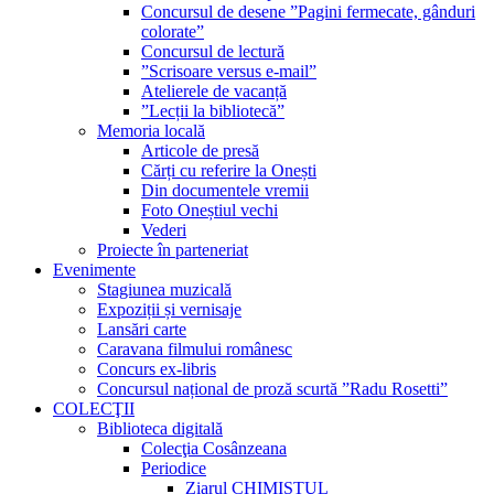
Concursul de desene ”Pagini fermecate, gânduri
colorate”
Concursul de lectură
”Scrisoare versus e-mail”
Atelierele de vacanță
”Lecții la bibliotecă”
Memoria locală
Articole de presă
Cărți cu referire la Onești
Din documentele vremii
Foto Oneștiul vechi
Vederi
Proiecte în parteneriat
Evenimente
Stagiunea muzicală
Expoziții și vernisaje
Lansări carte
Caravana filmului românesc
Concurs ex-libris
Concursul național de proză scurtă ”Radu Rosetti”
COLECŢII
Biblioteca digitală
Colecţia Cosânzeana
Periodice
Ziarul CHIMISTUL