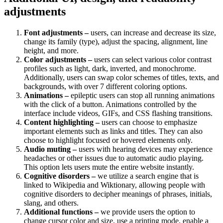
adjustments
Font adjustments –
users, can increase and decrease its size,
change its family (type), adjust the spacing, alignment, line
height, and more.
Color adjustments –
users can select various color contrast
profiles such as light, dark, inverted, and monochrome.
Additionally, users can swap color schemes of titles, texts, and
backgrounds, with over 7 different coloring options.
Animations –
epileptic users can stop all running animations
with the click of a button. Animations controlled by the
interface include videos, GIFs, and CSS flashing transitions.
Content highlighting –
users can choose to emphasize
important elements such as links and titles. They can also
choose to highlight focused or hovered elements only.
Audio muting –
users with hearing devices may experience
headaches or other issues due to automatic audio playing.
This option lets users mute the entire website instantly.
Cognitive disorders –
we utilize a search engine that is
linked to Wikipedia and Wiktionary, allowing people with
cognitive disorders to decipher meanings of phrases, initials,
slang, and others.
Additional functions –
we provide users the option to
change cursor color and size, use a printing mode, enable a