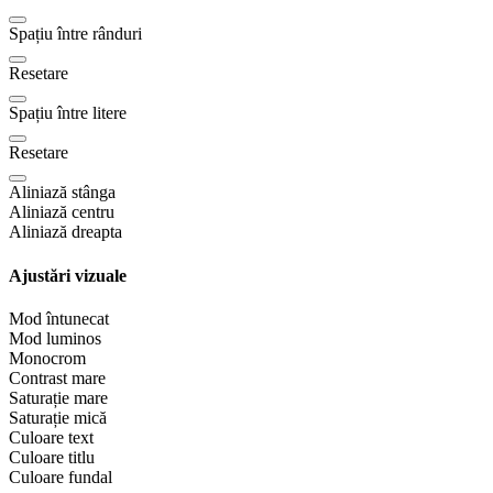
Spațiu între rânduri
Resetare
Spațiu între litere
Resetare
Aliniază stânga
Aliniază centru
Aliniază dreapta
Ajustări vizuale
Mod întunecat
Mod luminos
Monocrom
Contrast mare
Saturație mare
Saturație mică
Culoare text
Culoare titlu
Culoare fundal