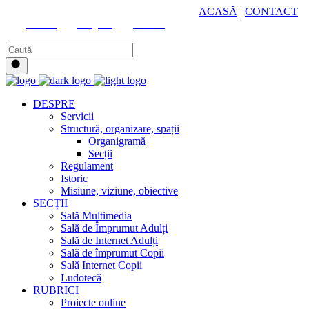
HUB CULTURAL ZONAL
ACASĂ
|
CONTACT
Youtube
Instagram
Facebook
DESPRE
Servicii
Structură, organizare, spații
Organigramă
Secții
Regulament
Istoric
Misiune, viziune, obiective
SECȚII
Sală Multimedia
Sală de Împrumut Adulți
Sală de Internet Adulți
Sală de împrumut Copii
Sală Internet Copii
Ludotecă
RUBRICI
Proiecte online