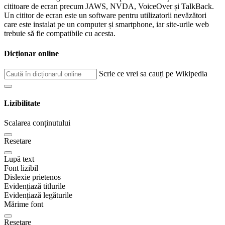
cititoare de ecran precum JAWS, NVDA, VoiceOver și TalkBack.
Un cititor de ecran este un software pentru utilizatorii nevăzători
care este instalat pe un computer și smartphone, iar site-urile web
trebuie să fie compatibile cu acesta.
Dicționar online
Scrie ce vrei sa cauți pe Wikipedia
Lizibilitate
Scalarea conținutului
Resetare
Lupă text
Font lizibil
Dislexie prietenos
Evidențiază titlurile
Evidențiază legăturile
Mărime font
Resetare