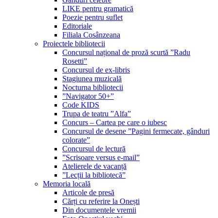
LIKE pentru gramatică
Poezie pentru suflet
Editoriale
Filiala Cosânzeana
Proiectele bibliotecii
Concursul național de proză scurtă ”Radu
Rosetti”
Concursul de ex-libris
Stagiunea muzicală
Nocturna bibliotecii
”Navigator 50+”
Code KIDS
Trupa de teatru ”Alfa”
Concurs – Cartea pe care o iubesc
Concursul de desene ”Pagini fermecate, gânduri
colorate”
Concursul de lectură
”Scrisoare versus e-mail”
Atelierele de vacanță
”Lecții la bibliotecă”
Memoria locală
Articole de presă
Cărți cu referire la Onești
Din documentele vremii