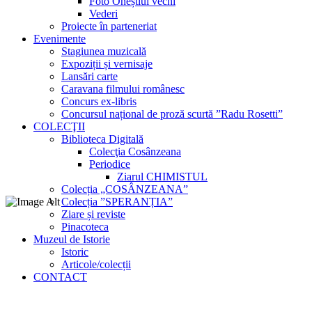
Foto Oneștiul vechi
Vederi
Proiecte în parteneriat
Evenimente
Stagiunea muzicală
Expoziții și vernisaje
Lansări carte
Caravana filmului românesc
Concurs ex-libris
Concursul național de proză scurtă ”Radu Rosetti”
COLECŢII
Biblioteca Digitală
Colecţia Cosânzeana
Periodice
Ziarul CHIMISTUL
Colecția „COSÂNZEANA”
Colecția ”SPERANȚIA”
Ziare și reviste
Pinacoteca
Muzeul de Istorie
Istoric
Articole/colecții
CONTACT