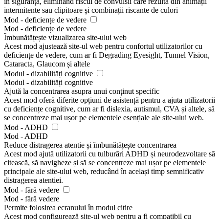
în siguranță, eliminând riscul de convulsii care rezultă din animații
intermitente sau clipitoare și combinații riscante de culori
Mod - deficiențe de vedere
Mod - deficiențe de vedere
Îmbunătățește vizualizarea site-ului web
Acest mod ajustează site-ul web pentru confortul utilizatorilor cu
deficiențe de vedere, cum ar fi Degrading Eyesight, Tunnel Vision,
Cataracta, Glaucom și altele
Modul - dizabilități cognitive
Modul - dizabilități cognitive
Ajută la concentrarea asupra unui conținut specific
Acest mod oferă diferite opțiuni de asistență pentru a ajuta utilizatorii
cu deficiențe cognitive, cum ar fi dislexia, autismul, CVA și altele, să
se concentreze mai ușor pe elementele esențiale ale site-ului web.
Mod - ADHD
Mod - ADHD
Reduce distragerea atentie și îmbunătățește concentrarea
Acest mod ajută utilizatorii cu tulburări ADHD și neurodezvoltare să
citească, să navigheze și să se concentreze mai ușor pe elementele
principale ale site-ului web, reducând în același timp semnificativ
distragerea atentiei.
Mod - fără vedere
Mod - fără vedere
Permite folosirea ecranului în modul citire
Acest mod configurează site-ul web pentru a fi compatibil cu