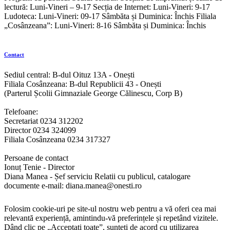
lectură: Luni-Vineri – 9-17 Secția de Internet: Luni-Vineri: 9-17
Ludoteca: Luni-Vineri: 09-17 Sâmbăta și Duminica: Închis Filiala
„Cosânzeana”: Luni-Vineri: 8-16 Sâmbăta și Duminica: Închis
Contact
Sediul central: B-dul Oituz 13A - Onești
Filiala Cosânzeana: B-dul Republicii 43 - Onești
(Parterul Școlii Gimnaziale George Călinescu, Corp B)
Telefoane:
Secretariat 0234 312202
Director 0234 324099
Filiala Cosânzeana 0234 317327
Persoane de contact
Ionuț Tenie - Director
Diana Manea - Șef serviciu Relatii cu publicul, catalogare
documente e-mail: diana.manea@onesti.ro
Folosim cookie-uri pe site-ul nostru web pentru a vă oferi cea mai
relevantă experiență, amintindu-vă preferințele și repetând vizitele.
Dând clic pe „Acceptați toate”, sunteți de acord cu utilizarea