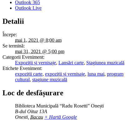
Outlook 365
Outlook Live
Detalii
Începe:
mai 1, 2021 @ 8:00 am
Se termină:
mai 31, 2021 @ 5:00 pm
Categorii Eveniment:
Expoziții și vernisaje
,
Lansări carte
,
Stagiunea muzicală
Etichete Eveniment:
expoziții carte
,
expoziții și vernisaje
,
luna mai
,
program
cultural
,
stagiune muzicală
Loc de desfășurare
Biblioteca Municipală “Radu Rosetti” Onești
B-dul Oituz 13A
Onesti
,
Bacau
+ Hartă Google