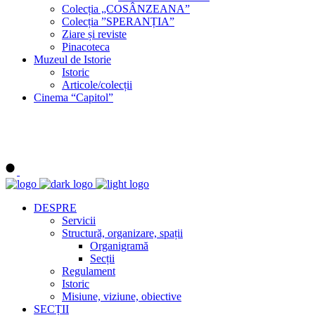
Colecția „COSÂNZEANA”
Colecția ”SPERANȚIA”
Ziare și reviste
Pinacoteca
Muzeul de Istorie
Istoric
Articole/colecții
Cinema “Capitol”
DESPRE
Servicii
Structură, organizare, spații
Organigramă
Secții
Regulament
Istoric
Misiune, viziune, obiective
SECȚII