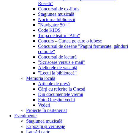
Rosetti”
Concursul de ex-libris
Stagiunea muzicală
Nocturna bibliotecii
”Navigator 50+”
Code KIDS
Trupa de teatru ”Alfa”
Concurs – Cartea pe care o iubesc
Concursul de desene ”Pagini fermecate, gânduri
colorate”
Concursul de lectură
”Scrisoare versus e-mail”
Atelierele de vacanță
”Lecții la bibliotecă”
Memoria locală
Articole de presă
Cărți cu referire la Onești
Din documentele vremii
Foto Oneștiul vechi
Vederi
Proiecte în parteneriat
Evenimente
Stagiunea muzicală
Expoziții și vernisaje
Lansări carte