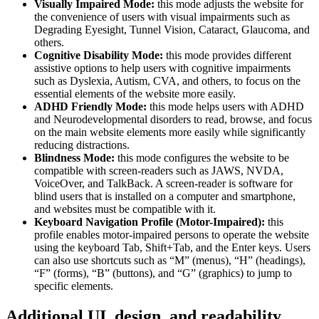
Visually Impaired Mode:
this mode adjusts the website for
the convenience of users with visual impairments such as
Degrading Eyesight, Tunnel Vision, Cataract, Glaucoma, and
others.
Cognitive Disability Mode:
this mode provides different
assistive options to help users with cognitive impairments
such as Dyslexia, Autism, CVA, and others, to focus on the
essential elements of the website more easily.
ADHD Friendly Mode:
this mode helps users with ADHD
and Neurodevelopmental disorders to read, browse, and focus
on the main website elements more easily while significantly
reducing distractions.
Blindness Mode:
this mode configures the website to be
compatible with screen-readers such as JAWS, NVDA,
VoiceOver, and TalkBack. A screen-reader is software for
blind users that is installed on a computer and smartphone,
and websites must be compatible with it.
Keyboard Navigation Profile (Motor-Impaired):
this
profile enables motor-impaired persons to operate the website
using the keyboard Tab, Shift+Tab, and the Enter keys. Users
can also use shortcuts such as “M” (menus), “H” (headings),
“F” (forms), “B” (buttons), and “G” (graphics) to jump to
specific elements.
Additional UI, design, and readability