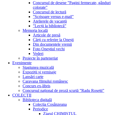
Concursul de desene ”Pagini fermecate, gânduri
colorate”
Concursul de lectură
”Scrisoare versus e-mail”
Atelierele de vacanță
”Lecții la bibliotecă”
Memoria locală
Articole de presă
Cărți cu referire la Onești
Din documentele vremii
Foto Oneștiul vechi
Vederi
Proiecte în parteneriat
Evenimente
Stagiunea muzicală
Expoziții și vernisaje
Lansări carte
Caravana filmului românesc
Concurs ex-libris
Concursul național de proză scurtă ”Radu Rosetti”
COLECŢII
Biblioteca digitală
Colecţia Cosânzeana
Periodice
Ziarul CHIMISTUL