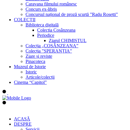
Caravana filmului românesc
Concurs ex-libris
Concursul național de proză scurtă ”Radu Rosetti”
COLECŢII
Biblioteca digitală
Colecţia Cosânzeana
Periodice
Ziarul CHIMISTUL
Colecția „COSÂNZEANA”
Colecția ”SPERANȚIA”
Ziare și reviste
Pinacoteca
Muzeul de Istorie
Istoric
Articole/colecții
Cinema “Capitol”
ACASĂ
DESPRE
Servicii