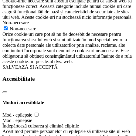
Cookie-urile necesare sunt absolut esențiale pentru ca site-ul web să
funcționeze corect. Această categorie include numai cookie-uri care
asigură funcționalități de bază și caracteristici de securitate ale site-
ului web. Aceste cookie-uri nu stochează nicio informație personală.
Non-necesare
Non-necesare
Orice cookie-uri care pot să nu fie deosebit de necesare pentru
funcționarea site-ului web și sunt utilizate în mod special pentru a
colecta date personale ale utilizatorilor prin analize, reclame, alte
conținuturi încorporate sunt denumite cookie-uri ne-necesare. Este
obligatoriu să obțineți consimțământul utilizatorului înainte de a rula
aceste cookie-uri pe site-ul dvs. web.
SALVEAZĂ ȘI ACCEPTĂ
Accesibilitate
Moduri accesiblitate
Mod - epilepsie
Mod - epilepsie
Îndepărtează culoarea și elimină clipirile
Acest mod permite persoanelor cu epilepsie să utilizeze site-ul web