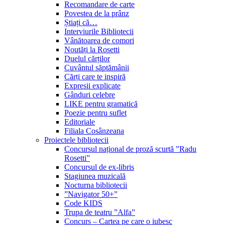
Recomandare de carte
Povestea de la prânz
Știați că…
Interviurile Bibliotecii
Vânătoarea de comori
Noutăți la Rosetti
Duelul cărților
Cuvântul săptămânii
Cărți care te inspiră
Expresii explicate
Gânduri celebre
LIKE pentru gramatică
Poezie pentru suflet
Editoriale
Filiala Cosânzeana
Proiectele bibliotecii
Concursul național de proză scurtă ”Radu
Rosetti”
Concursul de ex-libris
Stagiunea muzicală
Nocturna bibliotecii
”Navigator 50+”
Code KIDS
Trupa de teatru ”Alfa”
Concurs – Cartea pe care o iubesc