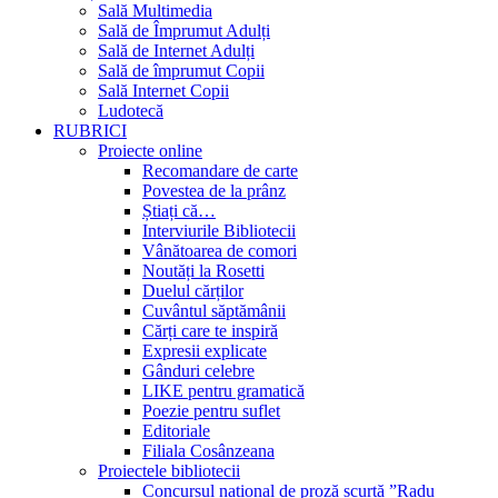
Sală Multimedia
Sală de Împrumut Adulți
Sală de Internet Adulți
Sală de împrumut Copii
Sală Internet Copii
Ludotecă
RUBRICI
Proiecte online
Recomandare de carte
Povestea de la prânz
Știați că…
Interviurile Bibliotecii
Vânătoarea de comori
Noutăți la Rosetti
Duelul cărților
Cuvântul săptămânii
Cărți care te inspiră
Expresii explicate
Gânduri celebre
LIKE pentru gramatică
Poezie pentru suflet
Editoriale
Filiala Cosânzeana
Proiectele bibliotecii
Concursul național de proză scurtă ”Radu