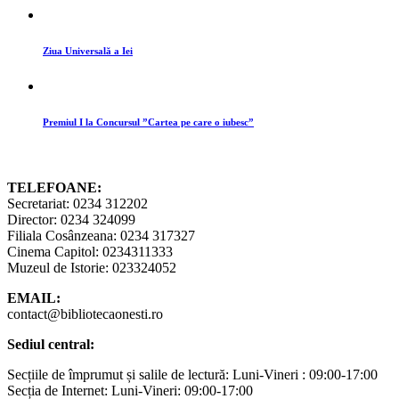
Ziua Universală a Iei
Premiul I la Concursul ”Cartea pe care o iubesc”
TELEFOANE:
Secretariat: 0234 312202
Director: 0234 324099
Filiala Cosânzeana: 0234 317327
Cinema Capitol: 0234311333
Muzeul de Istorie: 023324052
EMAIL:
contact@bibliotecaonesti.ro
Sediul central:
Secțiile de împrumut și salile de lectură: Luni-Vineri : 09:00-17:00
Secția de Internet: Luni-Vineri: 09:00-17:00