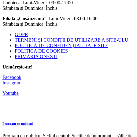
Ludoteca: Luni-Vineri: 09:00-17:00
Sâmbăta și Duminica: Închis
Filiala „Cosânzeana”
: Luni-Vineri: 08:00-16:00
Sâmbăta și Duminica: Închis
GDPR
TERMENI ȘI CONDIȚII DE UTILIZARE A SITE-ULU
POLITICĂ DE CONFIDENȚIALITATE SITE
POLITICA DE COOKIES
PRIMĂRIA ONEȘTI
Urmărește-ne!
Facebook
Instagram
Youtube
Program cu publicul
Program cu publicul Sediul central: Secțiile de împrumut și sălile de