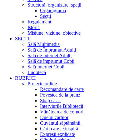
Structură, organizare, spații
Organigramă
Secții
Regulament
Istoric
Misiune, viziune, obiective
SECȚII
Sală Multimedia
Sală de Împrumut Adulți
Sală de Internet Adulți
Sală de împrumut Copii
Sală Internet Copii
Ludotecă
RUBRICI
Proiecte online
Recomandare de carte
Povestea de la prânz
Știați că…
Interviurile Bibliotecii
Vânătoarea de comori
Duelul cărților
Cuvântul săptămânii
Cărți care te inspiră
Expresii explicate
Gânduri celebre