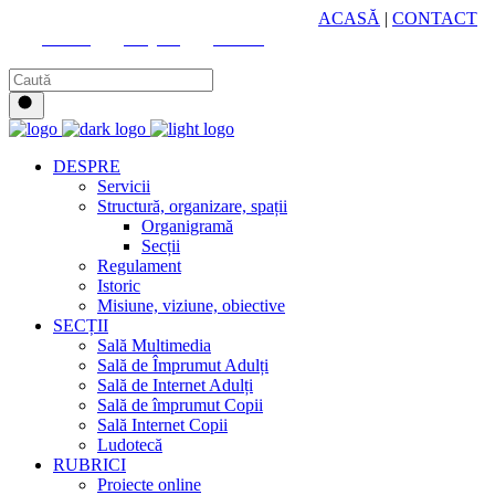
HUB CULTURAL ZONAL
ACASĂ
|
CONTACT
Youtube
Instagram
Facebook
DESPRE
Servicii
Structură, organizare, spații
Organigramă
Secții
Regulament
Istoric
Misiune, viziune, obiective
SECȚII
Sală Multimedia
Sală de Împrumut Adulți
Sală de Internet Adulți
Sală de împrumut Copii
Sală Internet Copii
Ludotecă
RUBRICI
Proiecte online