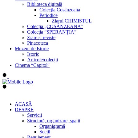
Biblioteca digitală
Colecţia Cosânzeana
Periodice
Ziarul CHIMISTUL
Colecția „COSÂNZEANA”
Colecția ”SPERANȚIA”
Ziare și reviste
Pinacoteca
Muzeul de Istorie
Istoric
Articole/colecții
Cinema “Capitol”
ACASĂ
DESPRE
Servicii
Structură, organizare, spații
Organigramă
Secții
Regulament