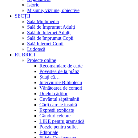
Istoric
Misiune, viziune, obiective
SECȚII
Sală Multimedia
Sală de Împrumut Adulți
Sală de Internet Adulți
Sală de împrumut Copii
Sală Internet Copii
Ludotecă
RUBRICI
Proiecte online
Recomandare de carte
Povestea de la prânz
Știați că…
Interviurile Bibliotecii
Vânătoarea de comori
Duelul cărților
Cuvântul săptămânii
Cărți care te inspiră
Expresii explicate
Gânduri celebre
LIKE pentru gramatică
Poezie pentru suflet
Editoriale
Filiala Cosânzeana