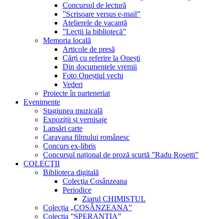
Concursul de lectură
”Scrisoare versus e-mail”
Atelierele de vacanță
”Lecții la bibliotecă”
Memoria locală
Articole de presă
Cărți cu referire la Onești
Din documentele vremii
Foto Oneștiul vechi
Vederi
Proiecte în parteneriat
Evenimente
Stagiunea muzicală
Expoziții și vernisaje
Lansări carte
Caravana filmului românesc
Concurs ex-libris
Concursul național de proză scurtă ”Radu Rosetti”
COLECŢII
Biblioteca digitală
Colecţia Cosânzeana
Periodice
Ziarul CHIMISTUL
Colecția „COSÂNZEANA”
Colecția ”SPERANȚIA”