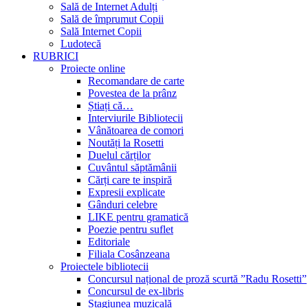
Sală de Internet Adulți
Sală de împrumut Copii
Sală Internet Copii
Ludotecă
RUBRICI
Proiecte online
Recomandare de carte
Povestea de la prânz
Știați că…
Interviurile Bibliotecii
Vânătoarea de comori
Noutăți la Rosetti
Duelul cărților
Cuvântul săptămânii
Cărți care te inspiră
Expresii explicate
Gânduri celebre
LIKE pentru gramatică
Poezie pentru suflet
Editoriale
Filiala Cosânzeana
Proiectele bibliotecii
Concursul național de proză scurtă ”Radu Rosetti”
Concursul de ex-libris
Stagiunea muzicală