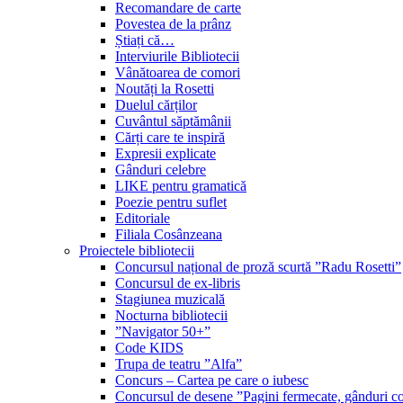
Recomandare de carte
Povestea de la prânz
Știați că…
Interviurile Bibliotecii
Vânătoarea de comori
Noutăți la Rosetti
Duelul cărților
Cuvântul săptămânii
Cărți care te inspiră
Expresii explicate
Gânduri celebre
LIKE pentru gramatică
Poezie pentru suflet
Editoriale
Filiala Cosânzeana
Proiectele bibliotecii
Concursul național de proză scurtă ”Radu Rosetti”
Concursul de ex-libris
Stagiunea muzicală
Nocturna bibliotecii
”Navigator 50+”
Code KIDS
Trupa de teatru ”Alfa”
Concurs – Cartea pe care o iubesc
Concursul de desene ”Pagini fermecate, gânduri co