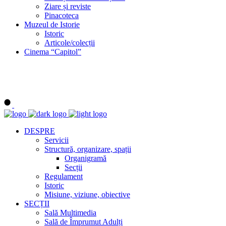
Ziare și reviste
Pinacoteca
Muzeul de Istorie
Istoric
Articole/colecții
Cinema “Capitol”
DESPRE
Servicii
Structură, organizare, spații
Organigramă
Secții
Regulament
Istoric
Misiune, viziune, obiective
SECȚII
Sală Multimedia
Sală de Împrumut Adulți