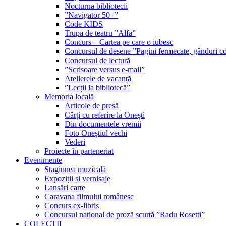
Nocturna bibliotecii
”Navigator 50+”
Code KIDS
Trupa de teatru ”Alfa”
Concurs – Cartea pe care o iubesc
Concursul de desene ”Pagini fermecate, gânduri co
Concursul de lectură
”Scrisoare versus e-mail”
Atelierele de vacanță
”Lecții la bibliotecă”
Memoria locală
Articole de presă
Cărți cu referire la Onești
Din documentele vremii
Foto Oneștiul vechi
Vederi
Proiecte în parteneriat
Evenimente
Stagiunea muzicală
Expoziții și vernisaje
Lansări carte
Caravana filmului românesc
Concurs ex-libris
Concursul național de proză scurtă ”Radu Rosetti”
COLECŢII