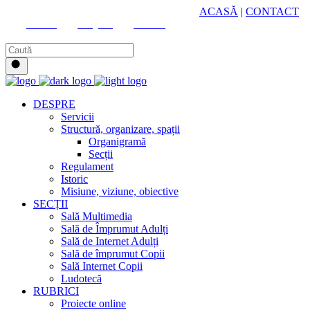
HUB CULTURAL ZONAL
ACASĂ
|
CONTACT
Youtube
Instagram
Facebook
DESPRE
Servicii
Structură, organizare, spații
Organigramă
Secții
Regulament
Istoric
Misiune, viziune, obiective
SECȚII
Sală Multimedia
Sală de Împrumut Adulți
Sală de Internet Adulți
Sală de împrumut Copii
Sală Internet Copii
Ludotecă
RUBRICI
Proiecte online