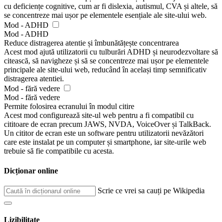
cu deficiențe cognitive, cum ar fi dislexia, autismul, CVA și altele, să
se concentreze mai ușor pe elementele esențiale ale site-ului web.
Mod - ADHD
Mod - ADHD
Reduce distragerea atentie și îmbunătățește concentrarea
Acest mod ajută utilizatorii cu tulburări ADHD și neurodezvoltare să
citească, să navigheze și să se concentreze mai ușor pe elementele
principale ale site-ului web, reducând în același timp semnificativ
distragerea atentiei.
Mod - fără vedere
Mod - fără vedere
Permite folosirea ecranului în modul citire
Acest mod configurează site-ul web pentru a fi compatibil cu
cititoare de ecran precum JAWS, NVDA, VoiceOver și TalkBack.
Un cititor de ecran este un software pentru utilizatorii nevăzători
care este instalat pe un computer și smartphone, iar site-urile web
trebuie să fie compatibile cu acesta.
Dicționar online
Scrie ce vrei sa cauți pe Wikipedia
Lizibilitate