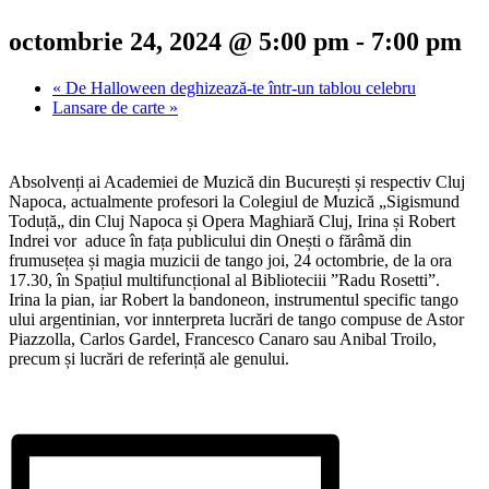
octombrie 24, 2024 @ 5:00 pm
-
7:00 pm
«
De Halloween deghizează-te într-un tablou celebru
Lansare de carte
»
Absolvenți ai Academiei de Muzică din București și respectiv Cluj
Napoca, actualmente profesori la Colegiul de Muzică „Sigismund
Toduță„ din Cluj Napoca și Opera Maghiară Cluj, Irina și Robert
Indrei vor aduce în fața publicului din Onești o fărâmă din
frumusețea și magia muzicii de tango joi, 24 octombrie, de la ora
17.30, în Spațiul multifuncțional al Biblioteciii ”Radu Rosetti”.
Irina la pian, iar Robert la bandoneon, instrumentul specific tango
ului argentinian, vor innterpreta lucrări de tango compuse de Astor
Piazzolla, Carlos Gardel, Francesco Canaro sau Anibal Troilo,
precum și lucrări de referință ale genului.