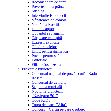
Recomandare de carte
Povestea de la prânz
Știați că…
Interviurile Bibliotecii
Vânătoarea de comori
Noutăți la Rosetti
Duelul cărților
Cuvântul săptămânii
Cărți care te inspiră
Expresii explicate
Gânduri celebre
LIKE pentru gramatică
Poezie pentru suflet
Editoriale
Filiala Cosânzeana
Proiectele bibliotecii
Concursul național de proză scurtă ”Radu
Rosetti”
Concursul de ex-libris
Stagiunea muzicală
Nocturna bibliotecii
”Navigator 50+”
Code KIDS
Trupa de teatru ”Alfa”
Concurs – Cartea pe care o iubesc