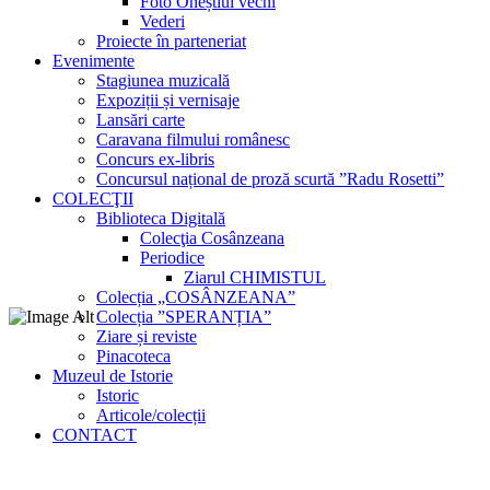
Foto Oneștiul vechi
Vederi
Proiecte în parteneriat
Evenimente
Stagiunea muzicală
Expoziții și vernisaje
Lansări carte
Caravana filmului românesc
Concurs ex-libris
Concursul național de proză scurtă ”Radu Rosetti”
COLECŢII
Biblioteca Digitală
Colecţia Cosânzeana
Periodice
Ziarul CHIMISTUL
Colecția „COSÂNZEANA”
Colecția ”SPERANȚIA”
Ziare și reviste
Pinacoteca
Muzeul de Istorie
Istoric
Articole/colecții
CONTACT