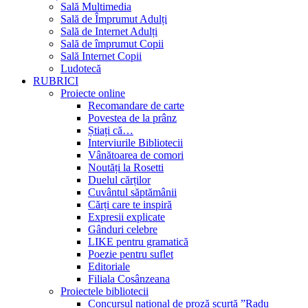
Sală Multimedia
Sală de Împrumut Adulți
Sală de Internet Adulți
Sală de împrumut Copii
Sală Internet Copii
Ludotecă
RUBRICI
Proiecte online
Recomandare de carte
Povestea de la prânz
Știați că…
Interviurile Bibliotecii
Vânătoarea de comori
Noutăți la Rosetti
Duelul cărților
Cuvântul săptămânii
Cărți care te inspiră
Expresii explicate
Gânduri celebre
LIKE pentru gramatică
Poezie pentru suflet
Editoriale
Filiala Cosânzeana
Proiectele bibliotecii
Concursul național de proză scurtă ”Radu