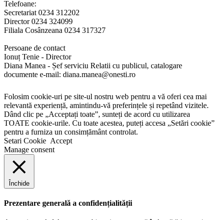
Telefoane:
Secretariat 0234 312202
Director 0234 324099
Filiala Cosânzeana 0234 317327
Persoane de contact
Ionuț Tenie - Director
Diana Manea - Șef serviciu Relatii cu publicul, catalogare
documente e-mail: diana.manea@onesti.ro
Folosim cookie-uri pe site-ul nostru web pentru a vă oferi cea mai
relevantă experiență, amintindu-vă preferințele și repetând vizitele.
Dând clic pe „Acceptați toate”, sunteți de acord cu utilizarea
TOATE cookie-urile. Cu toate acestea, puteți accesa „Setări cookie”
pentru a furniza un consimțământ controlat.
Setari Cookie
Accept
Manage consent
Închide
Prezentare generală a confidențialității