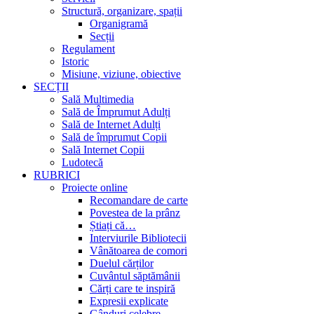
Structură, organizare, spații
Organigramă
Secții
Regulament
Istoric
Misiune, viziune, obiective
SECȚII
Sală Multimedia
Sală de Împrumut Adulți
Sală de Internet Adulți
Sală de împrumut Copii
Sală Internet Copii
Ludotecă
RUBRICI
Proiecte online
Recomandare de carte
Povestea de la prânz
Știați că…
Interviurile Bibliotecii
Vânătoarea de comori
Duelul cărților
Cuvântul săptămânii
Cărți care te inspiră
Expresii explicate
Gânduri celebre