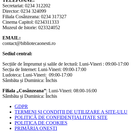
TELEFOANE:
Secretariat: 0234 312202
Director: 0234 324099
Filiala Cosânzeana: 0234 317327
Cinema Capitol: 0234311333
Muzeul de Istorie: 023324052
EMAIL:
contact@bibliotecaonesti.ro
Sediul central:
Secțiile de împrumut și salile de lectură: Luni-Vineri : 09:00-17:00
Secția de Internet: Luni-Vineri: 09:00-17:00
Ludoteca: Luni-Vineri: 09:00-17:00
Sâmbăta și Duminica: Închis
Filiala „Cosânzeana”
: Luni-Vineri: 08:00-16:00
Sâmbăta și Duminica: Închis
GDPR
TERMENI ȘI CONDIȚII DE UTILIZARE A SITE-ULU
POLITICĂ DE CONFIDENȚIALITATE SITE
POLITICA DE COOKIES
PRIMĂRIA ONEȘTI