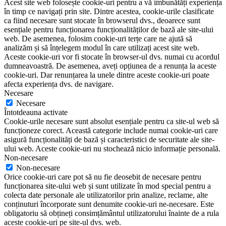
Acest site web folosește cookie-uri pentru a vă îmbunătăți experiența
în timp ce navigați prin site. Dintre acestea, cookie-urile clasificate
ca fiind necesare sunt stocate în browserul dvs., deoarece sunt
esențiale pentru funcționarea funcționalităților de bază ale site-ului
web. De asemenea, folosim cookie-uri terțe care ne ajută să
analizăm și să înțelegem modul în care utilizați acest site web.
Aceste cookie-uri vor fi stocate în browser-ul dvs. numai cu acordul
dumneavoastră. De asemenea, aveți opțiunea de a renunța la aceste
cookie-uri. Dar renunțarea la unele dintre aceste cookie-uri poate
afecta experiența dvs. de navigare.
Necesare
Necesare
Întotdeauna activate
Cookie-urile necesare sunt absolut esențiale pentru ca site-ul web să
funcționeze corect. Această categorie include numai cookie-uri care
asigură funcționalități de bază și caracteristici de securitate ale site-
ului web. Aceste cookie-uri nu stochează nicio informație personală.
Non-necesare
Non-necesare
Orice cookie-uri care pot să nu fie deosebit de necesare pentru
funcționarea site-ului web și sunt utilizate în mod special pentru a
colecta date personale ale utilizatorilor prin analize, reclame, alte
conținuturi încorporate sunt denumite cookie-uri ne-necesare. Este
obligatoriu să obțineți consimțământul utilizatorului înainte de a rula
aceste cookie-uri pe site-ul dvs. web.