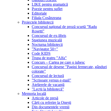
LIKE pentru gramatică
Poezie pentru suflet
Editoriale
Filiala Cosânzeana
Proiectele bibliotecii
Concursul național de proză scurtă ”Radu
Rosetti”
Concursul de ex-libris
Stagiunea muzicală
Nocturna bibliotecii
”Navigator 50+”
Code KIDS
Trupa de teatru ”Alfa”
Concurs – Cartea pe care o iubesc
Concursul de desene ”Pagini fermecate, gânduri
colorate”
Concursul de lectură
”Scrisoare versus e-mail”
Atelierele de vacanță
”Lecții la bibliotecă”
Memoria locală
Articole de presă
Cărți cu referire la Onești
Din documentele vremii