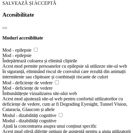
SALVEAZĂ ȘI ACCEPTĂ
Accesibilitate
Moduri accesiblitate
Mod - epilepsie
Mod - epilepsie
Îndepărtează culoarea și elimină clipirile
Acest mod permite persoanelor cu epilepsie să utilizeze site-ul web
în siguranță, eliminând riscul de convulsii care rezultă din animații
intermitente sau clipitoare și combinații riscante de culori
Mod - deficiențe de vedere
Mod - deficiențe de vedere
Îmbunătățește vizualizarea site-ului web
Acest mod ajustează site-ul web pentru confortul utilizatorilor cu
deficiențe de vedere, cum ar fi Degrading Eyesight, Tunnel Vision,
Cataracta, Glaucom și altele
Modul - dizabilități cognitive
Modul - dizabilități cognitive
Ajută la concentrarea asupra unui conținut specific
Acest mod oferă diferite opțiuni de asistență pentru a ajuta utilizatorii