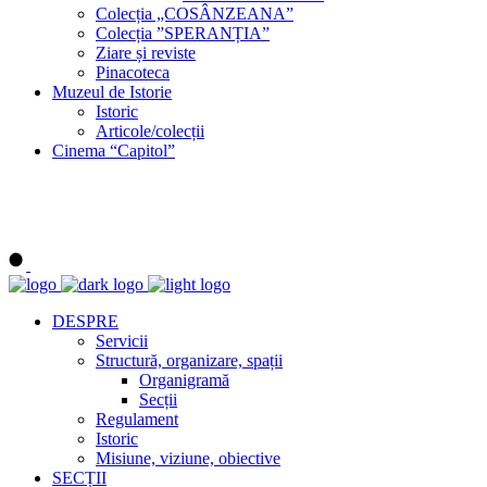
Colecția „COSÂNZEANA”
Colecția ”SPERANȚIA”
Ziare și reviste
Pinacoteca
Muzeul de Istorie
Istoric
Articole/colecții
Cinema “Capitol”
DESPRE
Servicii
Structură, organizare, spații
Organigramă
Secții
Regulament
Istoric
Misiune, viziune, obiective
SECȚII