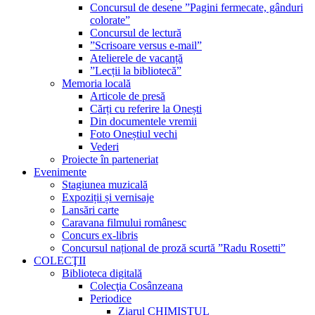
Concursul de desene ”Pagini fermecate, gânduri
colorate”
Concursul de lectură
”Scrisoare versus e-mail”
Atelierele de vacanță
”Lecții la bibliotecă”
Memoria locală
Articole de presă
Cărți cu referire la Onești
Din documentele vremii
Foto Oneștiul vechi
Vederi
Proiecte în parteneriat
Evenimente
Stagiunea muzicală
Expoziții și vernisaje
Lansări carte
Caravana filmului românesc
Concurs ex-libris
Concursul național de proză scurtă ”Radu Rosetti”
COLECŢII
Biblioteca digitală
Colecţia Cosânzeana
Periodice
Ziarul CHIMISTUL