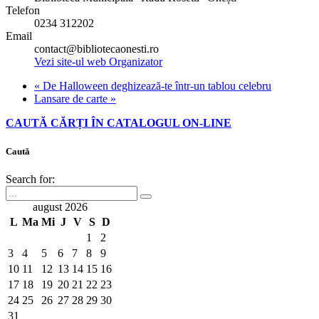
Telefon
0234 312202
Email
contact@bibliotecaonesti.ro
Vezi site-ul web Organizator
«
De Halloween deghizează-te într-un tablou celebru
Lansare de carte
»
CAUTĂ CĂRȚI ÎN CATALOGUL ON-LINE
Caută
Search for:
august 2026
L
Ma
Mi
J
V
S
D
1
2
3
4
5
6
7
8
9
10
11
12
13
14
15
16
17
18
19
20
21
22
23
24
25
26
27
28
29
30
31