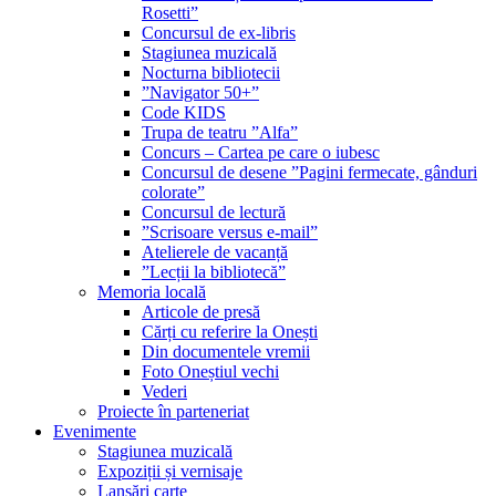
Rosetti”
Concursul de ex-libris
Stagiunea muzicală
Nocturna bibliotecii
”Navigator 50+”
Code KIDS
Trupa de teatru ”Alfa”
Concurs – Cartea pe care o iubesc
Concursul de desene ”Pagini fermecate, gânduri
colorate”
Concursul de lectură
”Scrisoare versus e-mail”
Atelierele de vacanță
”Lecții la bibliotecă”
Memoria locală
Articole de presă
Cărți cu referire la Onești
Din documentele vremii
Foto Oneștiul vechi
Vederi
Proiecte în parteneriat
Evenimente
Stagiunea muzicală
Expoziții și vernisaje
Lansări carte