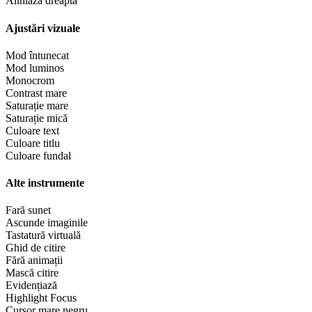
Aliniază dreapta
Ajustări vizuale
Mod întunecat
Mod luminos
Monocrom
Contrast mare
Saturație mare
Saturație mică
Culoare text
Culoare titlu
Culoare fundal
Alte instrumente
Fară sunet
Ascunde imaginile
Tastatură virtuală
Ghid de citire
Fără animații
Mască citire
Evidențiază
Highlight Focus
Cursor mare negru