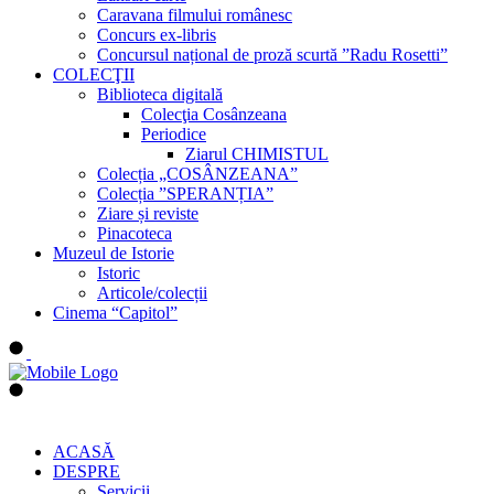
Caravana filmului românesc
Concurs ex-libris
Concursul național de proză scurtă ”Radu Rosetti”
COLECŢII
Biblioteca digitală
Colecţia Cosânzeana
Periodice
Ziarul CHIMISTUL
Colecția „COSÂNZEANA”
Colecția ”SPERANȚIA”
Ziare și reviste
Pinacoteca
Muzeul de Istorie
Istoric
Articole/colecții
Cinema “Capitol”
ACASĂ
DESPRE
Servicii