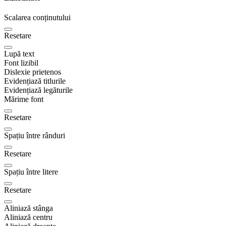
Scalarea conținutului
Resetare
Lupă text
Font lizibil
Dislexie prietenos
Evidențiază titlurile
Evidențiază legăturile
Mărime font
Resetare
Spațiu între rânduri
Resetare
Spațiu între litere
Resetare
Aliniază stânga
Aliniază centru