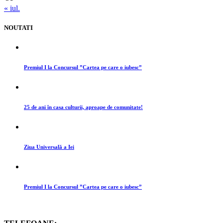
« iul.
NOUTATI
Premiul I la Concursul ”Cartea pe care o iubesc”
25 de ani în casa culturii, aproape de comunitate!
Ziua Universală a Iei
Premiul I la Concursul ”Cartea pe care o iubesc”