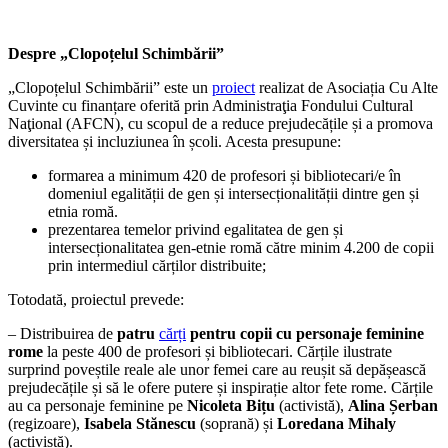
Despre „Clopoțelul Schimbării”
„Clopoțelul Schimbării” este un
proiect
realizat de Asociația Cu Alte
Cuvinte cu finanțare oferită prin Administraţia Fondului Cultural
Naţional (AFCN), cu scopul de a reduce prejudecățile și a promova
diversitatea și incluziunea în școli. Acesta presupune:
formarea a minimum 420 de profesori și bibliotecari/e în
domeniul egalității de gen și intersecționalității dintre gen și
etnia romă.
prezentarea temelor privind egalitatea de gen și
intersecționalitatea gen-etnie romă către minim 4.200 de copii
prin intermediul cărților distribuite;
Totodată, proiectul prevede:
– Distribuirea de
patru
cărți
pentru copii cu personaje feminine
rome
la peste 400 de profesori și bibliotecari. Cărțile ilustrate
surprind poveștile reale ale unor femei care au reușit să depășească
prejudecățile și să le ofere putere și inspirație altor fete rome. Cărțile
au ca personaje feminine pe
Nicoleta Bițu
(activistă),
Alina Ș
erban
(regizoare),
Isabela Stănescu
(soprană) și
Loredana Mihaly
(activistă).