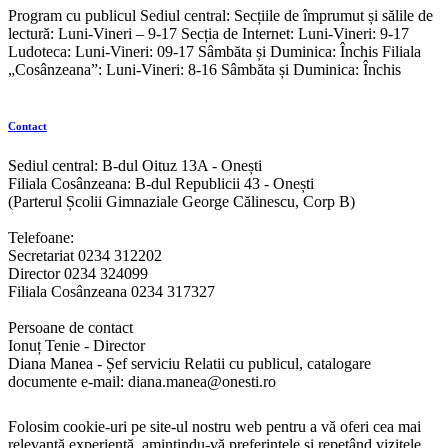
Program cu publicul Sediul central: Secțiile de împrumut și sălile de
lectură: Luni-Vineri – 9-17 Secția de Internet: Luni-Vineri: 9-17
Ludoteca: Luni-Vineri: 09-17 Sâmbăta și Duminica: Închis Filiala
„Cosânzeana”: Luni-Vineri: 8-16 Sâmbăta și Duminica: Închis
Contact
Sediul central: B-dul Oituz 13A - Onești
Filiala Cosânzeana: B-dul Republicii 43 - Onești
(Parterul Școlii Gimnaziale George Călinescu, Corp B)
Telefoane:
Secretariat 0234 312202
Director 0234 324099
Filiala Cosânzeana 0234 317327
Persoane de contact
Ionuț Tenie - Director
Diana Manea - Șef serviciu Relatii cu publicul, catalogare
documente e-mail: diana.manea@onesti.ro
Folosim cookie-uri pe site-ul nostru web pentru a vă oferi cea mai
relevantă experiență, amintindu-vă preferințele și repetând vizitele.