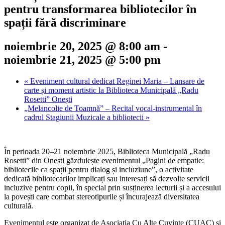
pentru transformarea bibliotecilor în
spații fără discriminare
noiembrie 20, 2025 @ 8:00 am
-
noiembrie 21, 2025 @ 5:00 pm
«
Eveniment cultural dedicat Reginei Maria – Lansare de
carte și moment artistic la Biblioteca Municipală „Radu
Rosetti” Onești
„Melancolie de Toamnă” – Recital vocal-instrumental în
cadrul Stagiunii Muzicale a bibliotecii
»
În perioada 20–21 noiembrie 2025, Biblioteca Municipală „Radu
Rosetti” din Onești găzduiește evenimentul „Pagini de empatie:
bibliotecile ca spații pentru dialog și incluziune”, o activitate
dedicată bibliotecarilor implicați sau interesați să dezvolte servicii
incluzive pentru copii, în special prin susținerea lecturii și a accesului
la povești care combat stereotipurile și încurajează diversitatea
culturală.
Evenimentul este organizat de Asociația Cu Alte Cuvinte (CUAC) și