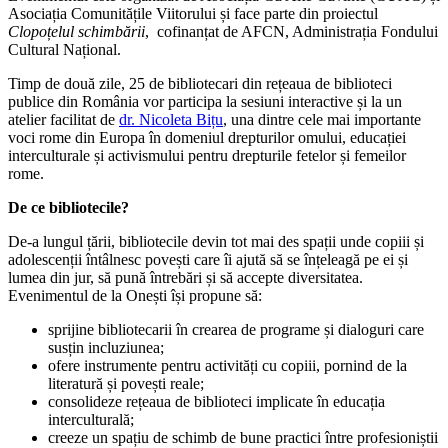
Asociația Comunitățile Viitorului și face parte din proiectul
Clopoțelul schimbării
, cofinanțat de AFCN, Administrația Fondului
Cultural Național.
Timp de două zile, 25 de bibliotecari din rețeaua de biblioteci
publice din România vor participa la sesiuni interactive și la un
atelier facilitat de
dr. Nicoleta Bițu
, una dintre cele mai importante
voci rome din Europa în domeniul drepturilor omului, educației
interculturale și activismului pentru drepturile fetelor și femeilor
rome.
De ce bibliotecile?
De-a lungul țării, bibliotecile devin tot mai des spații unde copiii și
adolescenții întâlnesc povești care îi ajută să se înțeleagă pe ei și
lumea din jur, să pună întrebări și să accepte diversitatea.
Evenimentul de la Onești își propune să:
sprijine bibliotecarii în crearea de programe și dialoguri care
susțin incluziunea;
ofere instrumente pentru activități cu copiii, pornind de la
literatură și povești reale;
consolideze rețeaua de biblioteci implicate în educația
interculturală;
creeze un spațiu de schimb de bune practici între profesioniștii