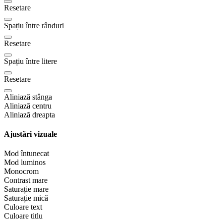
Resetare
Spațiu între rânduri
Resetare
Spațiu între litere
Resetare
Aliniază stânga
Aliniază centru
Aliniază dreapta
Ajustări vizuale
Mod întunecat
Mod luminos
Monocrom
Contrast mare
Saturație mare
Saturație mică
Culoare text
Culoare titlu