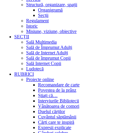
Structură, organizare, spații
Organigramă
Secții
Regulament
Istoric
Misiune, viziune, obiective
SECȚII
Sală Multimedia
Sală de Împrumut Adulți
Sală de Internet Adulți
Sală de împrumut Copii
Sală Internet Copii
Ludotecă
RUBRICI
Proiecte online
Recomandare de carte
Povestea de la prânz
Știați că…
Interviurile Bibliotecii
Vânătoarea de comori
Duelul cărților
Cuvântul săptămânii
Cărți care te inspiră
Expresii explicate
Gânduri celebre