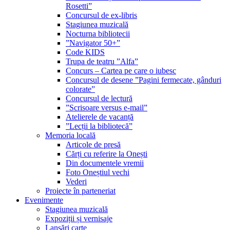
Rosetti”
Concursul de ex-libris
Stagiunea muzicală
Nocturna bibliotecii
”Navigator 50+”
Code KIDS
Trupa de teatru ”Alfa”
Concurs – Cartea pe care o iubesc
Concursul de desene ”Pagini fermecate, gânduri
colorate”
Concursul de lectură
”Scrisoare versus e-mail”
Atelierele de vacanță
”Lecții la bibliotecă”
Memoria locală
Articole de presă
Cărți cu referire la Onești
Din documentele vremii
Foto Oneștiul vechi
Vederi
Proiecte în parteneriat
Evenimente
Stagiunea muzicală
Expoziții și vernisaje
Lansări carte