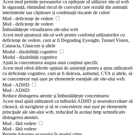
Acest mod permite persoanelor cu epilepsie să utilizeze site-ul web
în siguranță, eliminând riscul de convulsii care rezultă din animații
intermitente sau clipitoare și combinații riscante de culori
Mod - deficiențe de vedere
Mod - deficiențe de vedere
Îmbunătățește vizualizarea site-ului web
Acest mod ajustează site-ul web pentru confortul utilizatorilor cu
deficiențe de vedere, cum ar fi Degrading Eyesight, Tunnel Vision,
Cataracta, Glaucom și altele
Modul - dizabilități cognitive
Modul - dizabilități cognitive
Ajută la concentrarea asupra unui conținut specific
Acest mod oferă diferite opțiuni de asistență pentru a ajuta utilizatorii
cu deficiențe cognitive, cum ar fi dislexia, autismul, CVA și altele, să
se concentreze mai ușor pe elementele esențiale ale site-ului web.
Mod - ADHD
Mod - ADHD
Reduce distragerea atentie și îmbunătățește concentrarea
Acest mod ajută utilizatorii cu tulburări ADHD și neurodezvoltare să
citească, să navigheze și să se concentreze mai ușor pe elementele
principale ale site-ului web, reducând în același timp semnificativ
distragerea atentiei.
Mod - fără vedere
Mod - fără vedere
Permite folosirea ecranului în modul citire