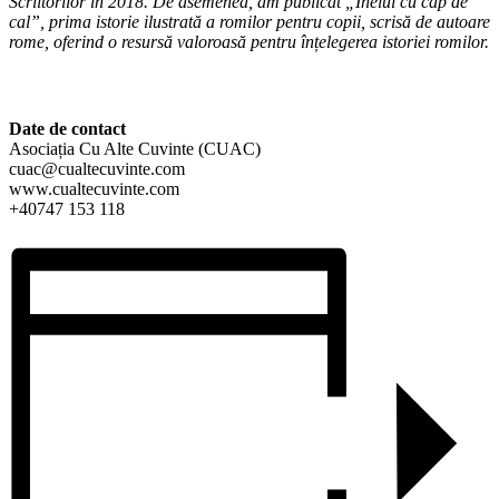
Scriitorilor în 2018. De asemenea, am publicat „Inelul cu cap de
cal”, prima istorie ilustrată a romilor pentru copii, scrisă de autoare
rome, oferind o resursă valoroasă pentru înțelegerea istoriei romilor.
D
ate de contact
Asociația Cu Alte Cuvinte (CUAC)
cuac@cualtecuvinte.com
www.cualtecuvinte.com
+40747 153 118