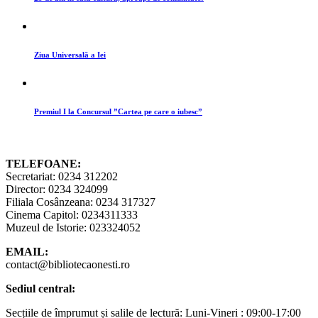
Ziua Universală a Iei
Premiul I la Concursul ”Cartea pe care o iubesc”
TELEFOANE:
Secretariat: 0234 312202
Director: 0234 324099
Filiala Cosânzeana: 0234 317327
Cinema Capitol: 0234311333
Muzeul de Istorie: 023324052
EMAIL:
contact@bibliotecaonesti.ro
Sediul central:
Secțiile de împrumut și salile de lectură: Luni-Vineri : 09:00-17:00