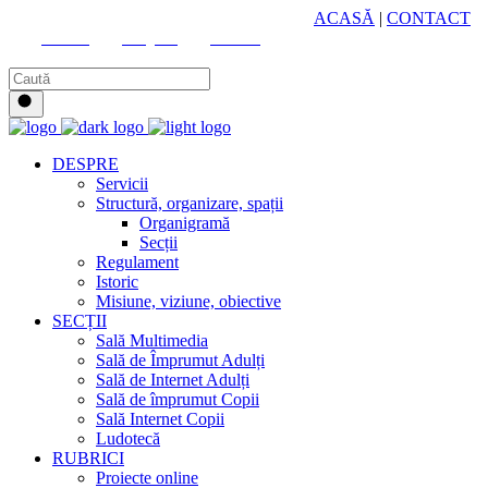
HUB CULTURAL ZONAL
ACASĂ
|
CONTACT
Youtube
Instagram
Facebook
DESPRE
Servicii
Structură, organizare, spații
Organigramă
Secții
Regulament
Istoric
Misiune, viziune, obiective
SECȚII
Sală Multimedia
Sală de Împrumut Adulți
Sală de Internet Adulți
Sală de împrumut Copii
Sală Internet Copii
Ludotecă
RUBRICI
Proiecte online