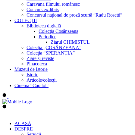
Caravana filmului românesc
Concurs ex-libris
Concursul național de proză scurtă ”Radu Rosetti”
COLECŢII
Biblioteca digitală
Colecţia Cosânzeana
Periodice
Ziarul CHIMISTUL
Colecția „COSÂNZEANA”
Colecția ”SPERANȚIA”
Ziare și reviste
Pinacoteca
Muzeul de Istorie
Istoric
Articole/colecții
Cinema “Capitol”
ACASĂ
DESPRE
Servicii