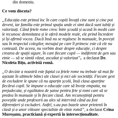
din domeniu.
Ce vom discuta?
„
Educația este primul loc în care copiii învață cine sunt și cine pot
deveni, iar familia este primul spațiu unde ei simt dacă sunt iubiți ș
i
valorizaț
i. Când fetele rome cresc î
ntre școală și acasă în medii care
le recunosc demnitatea ș
i le oferă modele reale, ele prind î
ncredere
și îș
i afirmă vocea. Dacă însă nu se regăsesc î
n manuale, în povești
sau în respectul colegilor, mesajul pe care îl primesc este că ele nu
contează. De aceea, nu vorbim doar despre educație, ci despre
crearea de spații sigure, în care fiecare copil — indiferent de gen sau
etnie — să se simtă văzut, ascultat și valorizat”
,
a declarat
Dr.
Nicoleta Bițu, activistă romă.
„O decizie a noastră este faptul ca fetele rome nu trebuie să mai fie
așezate în ultimele bănci ale clasei și nici ale societății. Fiecare gest
de excludere le spune că nu aparțin școlii, însă clasa aparține
fiecărui copil. Se impune o educație care să învețe empatia, nu
prejudecata, și egalitatea de șanse pentru fete și romi care să se
predea î
n manuale și în fiecare clasă. Am recunoștință pentru
poveștile unde profesorii au ales să intervină când au fost
diferenț
ieri și excluderi. Astfel, s-au pus bazele unor prietenii î
n
clasă și a unor viitoare specialiste de etnie romă”,
a declarat
Crina
Mureșanu, practiciană și expertă î
n intersecționalitate.