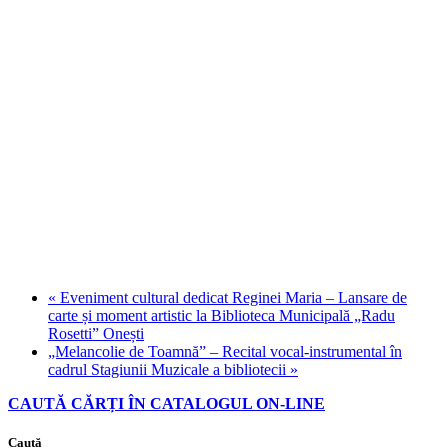
«
Eveniment cultural dedicat Reginei Maria – Lansare de
carte și moment artistic la Biblioteca Municipală „Radu
Rosetti” Onești
„Melancolie de Toamnă” – Recital vocal-instrumental în
cadrul Stagiunii Muzicale a bibliotecii
»
CAUTĂ CĂRȚI ÎN CATALOGUL ON-LINE
Caută