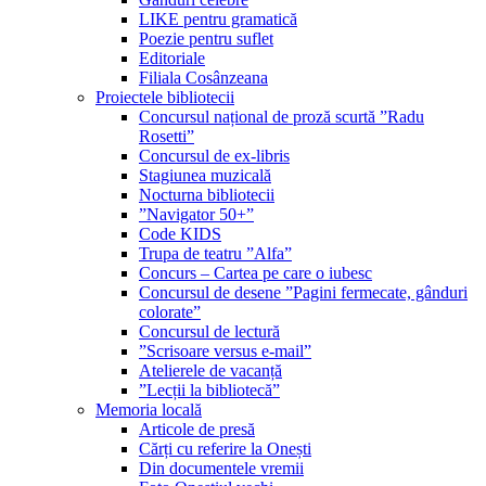
LIKE pentru gramatică
Poezie pentru suflet
Editoriale
Filiala Cosânzeana
Proiectele bibliotecii
Concursul național de proză scurtă ”Radu
Rosetti”
Concursul de ex-libris
Stagiunea muzicală
Nocturna bibliotecii
”Navigator 50+”
Code KIDS
Trupa de teatru ”Alfa”
Concurs – Cartea pe care o iubesc
Concursul de desene ”Pagini fermecate, gânduri
colorate”
Concursul de lectură
”Scrisoare versus e-mail”
Atelierele de vacanță
”Lecții la bibliotecă”
Memoria locală
Articole de presă
Cărți cu referire la Onești
Din documentele vremii