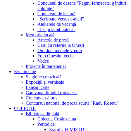
Concursul de desene ”Pagini fermecate, gânduri
colorate”
Concursul de lectură
”Scrisoare versus e-mail”
Atelierele de vacanță
”Lecții la bibliotecă”
Memoria locală
Articole de presă
Cărți cu referire la Onești
Din documentele vremii
Foto Oneștiul vechi
Vederi
Proiecte în parteneriat
Evenimente
Stagiunea muzicală
Expoziții și vernisaje
Lansări carte
Caravana filmului românesc
Concurs ex-libris
Concursul național de proză scurtă ”Radu Rosetti”
COLECŢII
Biblioteca digitală
Colecţia Cosânzeana
Periodice
Ziarul CHIMISTUL