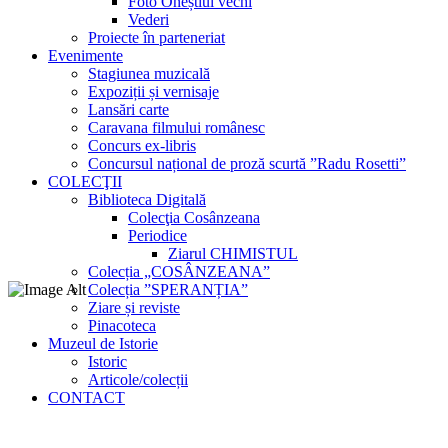
Foto Oneștiul vechi
Vederi
Proiecte în parteneriat
Evenimente
Stagiunea muzicală
Expoziții și vernisaje
Lansări carte
Caravana filmului românesc
Concurs ex-libris
Concursul național de proză scurtă ”Radu Rosetti”
COLECŢII
Biblioteca Digitală
Colecţia Cosânzeana
Periodice
Ziarul CHIMISTUL
Colecția „COSÂNZEANA”
Colecția ”SPERANȚIA”
Ziare și reviste
Pinacoteca
Muzeul de Istorie
Istoric
Articole/colecții
CONTACT