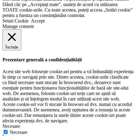
Dând clic pe „Acceptați toate”, sunteți de acord cu utilizarea
TOATE cookie-urile. Cu toate acestea, puteți accesa „Setări cookie”
pentru a furniza un consimțământ controlat.
Setari Cookie
Accept
Manage consent
Închide
Prezentare generală a confidențialității
Acest site web folosește cookie-uri pentru a vă îmbunătăți experiența
în timp ce navigați prin site. Dintre acestea, cookie-urile clasificate
ca fiind necesare sunt stocate în browserul dvs., deoarece sunt
esențiale pentru funcționarea funcționalităților de bază ale site-ului
web. De asemenea, folosim cookie-uri terțe care ne ajută să
analizăm și să înțelegem modul în care utilizați acest site web.
Aceste cookie-uri vor fi stocate în browser-ul dvs. numai cu acordul
dumneavoastră. De asemenea, aveți opțiunea de a renunța la aceste
cookie-uri. Dar renunțarea la unele dintre aceste cookie-uri poate
afecta experiența dvs. de navigare.
Necesare
Necesare