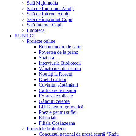
Sală Multimedia
Sală de Împrumut Adulți
Sală de Internet Adulți
Sală de împrumut Copii
Sală Internet Copii
Ludotecă
RUBRICI
Proiecte online
Recomandare de carte
Povestea de la prânz
Știați că…
Interviurile Bibliotecii
Vânătoarea de comori
Noutăți la Rosetti
Duelul cărților
Cuvântul săptămânii
Cărți care te inspiră
Expresii explicate
Gânduri celebre
LIKE pentru gramatică
Poezie pentru suflet
Editoriale
Filiala Cosânzeana
Proiectele bibliotecii
Concursul național de proză scurtă ”Radu