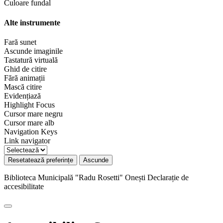
Culoare fundal
Alte instrumente
Fară sunet
Ascunde imaginile
Tastatură virtuală
Ghid de citire
Fără animații
Mască citire
Evidențiază
Highlight Focus
Cursor mare negru
Cursor mare alb
Navigation Keys
Link navigator
Resetatează preferințe
Ascunde
Biblioteca Municipală "Radu Rosetti" Onești
Declarație de
accesibilitate