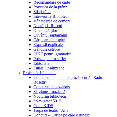
Recomandare de carte
Povestea de la prânz
Știați că…
Interviurile Bibliotecii
Vânătoarea de comori
Noutăți la Rosetti
Duelul cărților
Cuvântul săptămânii
Cărți care te inspiră
Expresii explicate
Gânduri celebre
LIKE pentru gramatică
Poezie pentru suflet
Editoriale
Filiala Cosânzeana
Proiectele bibliotecii
Concursul național de proză scurtă ”Radu
Rosetti”
Concursul de ex-libris
Stagiunea muzicală
Nocturna bibliotecii
”Navigator 50+”
Code KIDS
Trupa de teatru ”Alfa”
Concurs – Cartea pe care o iubesc