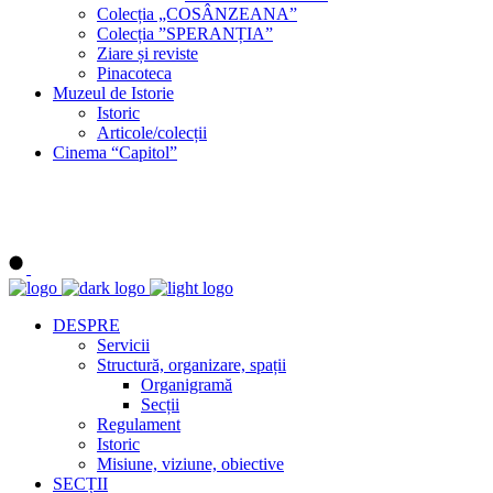
Colecția „COSÂNZEANA”
Colecția ”SPERANȚIA”
Ziare și reviste
Pinacoteca
Muzeul de Istorie
Istoric
Articole/colecții
Cinema “Capitol”
DESPRE
Servicii
Structură, organizare, spații
Organigramă
Secții
Regulament
Istoric
Misiune, viziune, obiective
SECȚII