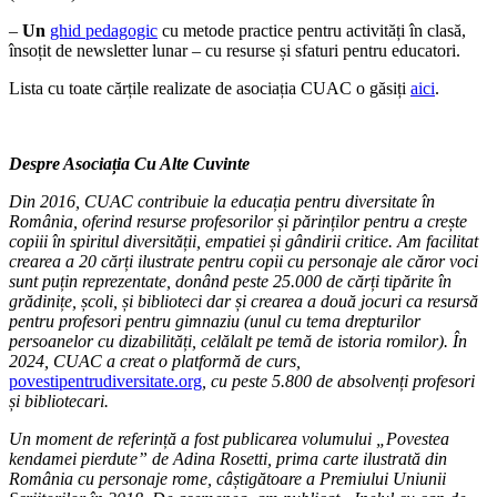
–
Un
ghid pedagogic
cu metode practice pentru activități în clasă,
însoțit de newsletter lunar – cu resurse și sfaturi pentru educatori.
Lista cu toate cărțile realizate de asociația CUAC o găsiți
aici
.
Despre Asociația
Cu Alte Cuvinte
Din 2016, CUAC contribuie la educația pentru diversitate în
România, oferind resurse profesorilor ș
i p
ărinților pentru a crește
copiii în spiritul diversității, empatiei ș
i g
ândirii critice. Am facilitat
crearea a 20 cărți ilustrate pentru copii cu personaje ale căror voci
sunt puțin reprezentate, donând peste 25.000 de cărț
i tip
ărite în
grădinițe, ș
coli,
și biblioteci dar și crearea a două jocuri ca resursă
pentru profesori pentru gimnaziu (unul cu tema drepturilor
persoanelor cu dizabilităț
i, cel
ălalt pe temă de istoria romilor). În
2024, CUAC a creat o platformă
de curs,
povestipentrudiversitate.org
, cu peste 5.800 de absolvenți profesori
ș
i bibliotecari.
Un moment de referin
ță a fost publicarea volumului „Povestea
kendamei pierdute”
de Adina Rosetti, prima carte ilustrat
ă din
România cu personaje rome, câștigătoare a Premiului Uniunii