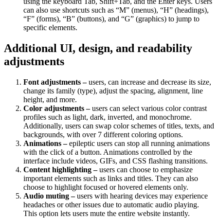
using the keyboard Tab, Shift+Tab, and the Enter keys. Users
can also use shortcuts such as “M” (menus), “H” (headings),
“F” (forms), “B” (buttons), and “G” (graphics) to jump to
specific elements.
Additional UI, design, and readability
adjustments
Font adjustments –
users, can increase and decrease its size,
change its family (type), adjust the spacing, alignment, line
height, and more.
Color adjustments –
users can select various color contrast
profiles such as light, dark, inverted, and monochrome.
Additionally, users can swap color schemes of titles, texts, and
backgrounds, with over 7 different coloring options.
Animations –
epileptic users can stop all running animations
with the click of a button. Animations controlled by the
interface include videos, GIFs, and CSS flashing transitions.
Content highlighting –
users can choose to emphasize
important elements such as links and titles. They can also
choose to highlight focused or hovered elements only.
Audio muting –
users with hearing devices may experience
headaches or other issues due to automatic audio playing.
This option lets users mute the entire website instantly.