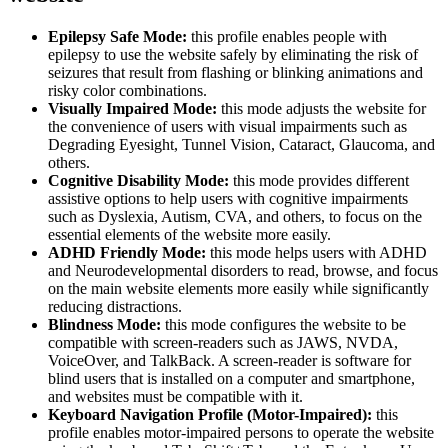
Epilepsy Safe Mode:
this profile enables people with
epilepsy to use the website safely by eliminating the risk of
seizures that result from flashing or blinking animations and
risky color combinations.
Visually Impaired Mode:
this mode adjusts the website for
the convenience of users with visual impairments such as
Degrading Eyesight, Tunnel Vision, Cataract, Glaucoma, and
others.
Cognitive Disability Mode:
this mode provides different
assistive options to help users with cognitive impairments
such as Dyslexia, Autism, CVA, and others, to focus on the
essential elements of the website more easily.
ADHD Friendly Mode:
this mode helps users with ADHD
and Neurodevelopmental disorders to read, browse, and focus
on the main website elements more easily while significantly
reducing distractions.
Blindness Mode:
this mode configures the website to be
compatible with screen-readers such as JAWS, NVDA,
VoiceOver, and TalkBack. A screen-reader is software for
blind users that is installed on a computer and smartphone,
and websites must be compatible with it.
Keyboard Navigation Profile (Motor-Impaired):
this
profile enables motor-impaired persons to operate the website