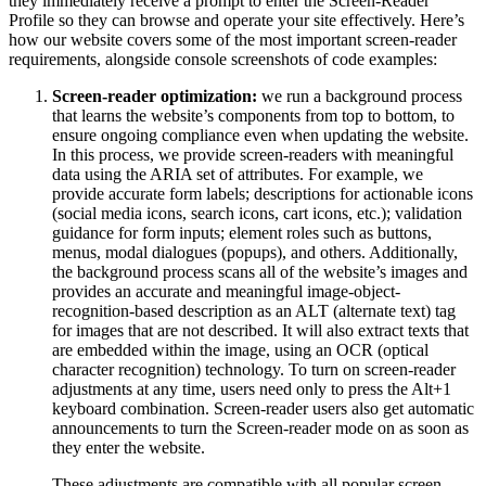
they immediately receive a prompt to enter the Screen-Reader
Profile so they can browse and operate your site effectively. Here’s
how our website covers some of the most important screen-reader
requirements, alongside console screenshots of code examples:
Screen-reader optimization:
we run a background process
that learns the website’s components from top to bottom, to
ensure ongoing compliance even when updating the website.
In this process, we provide screen-readers with meaningful
data using the ARIA set of attributes. For example, we
provide accurate form labels; descriptions for actionable icons
(social media icons, search icons, cart icons, etc.); validation
guidance for form inputs; element roles such as buttons,
menus, modal dialogues (popups), and others. Additionally,
the background process scans all of the website’s images and
provides an accurate and meaningful image-object-
recognition-based description as an ALT (alternate text) tag
for images that are not described. It will also extract texts that
are embedded within the image, using an OCR (optical
character recognition) technology. To turn on screen-reader
adjustments at any time, users need only to press the Alt+1
keyboard combination. Screen-reader users also get automatic
announcements to turn the Screen-reader mode on as soon as
they enter the website.
These adjustments are compatible with all popular screen