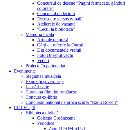
Concursul de desene ”Pagini fermecate, gânduri
colorate”
Concursul de lectură
”Scrisoare versus e-mail”
Atelierele de vacanță
”Lecții la bibliotecă”
Memoria locală
Articole de presă
Cărți cu referire la Onești
Din documentele vremii
Foto Oneștiul vechi
Vederi
Proiecte în parteneriat
Evenimente
Stagiunea muzicală
Expoziții și vernisaje
Lansări carte
Caravana filmului românesc
Concurs ex-libris
Concursul național de proză scurtă ”Radu Rosetti”
COLECŢII
Biblioteca digitală
Colecţia Cosânzeana
Periodice
Ziarul CHIMISTUL