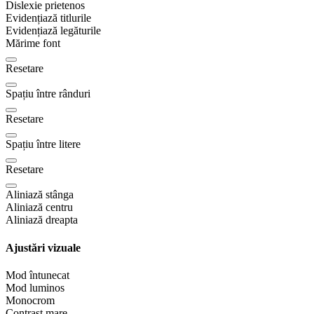
Dislexie prietenos
Evidențiază titlurile
Evidențiază legăturile
Mărime font
Resetare
Spațiu între rânduri
Resetare
Spațiu între litere
Resetare
Aliniază stânga
Aliniază centru
Aliniază dreapta
Ajustări vizuale
Mod întunecat
Mod luminos
Monocrom
Contrast mare