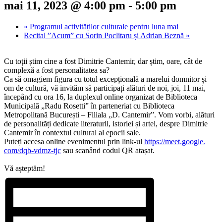
mai 11, 2023 @ 4:00 pm
-
5:00 pm
«
Programul activităților culturale pentru luna mai
Recital ”Acum” cu Sorin Poclitaru și Adrian Beznă
»
Cu toții știm cine a fost Dimitrie Cantemir, dar știm, oare, cât de
complexă a fost personalitatea sa?
Ca să omagiem figura cu totul excepțională a marelui domnitor și
om de cultură, vă invităm să participați alături de noi, joi, 11 mai,
începând cu ora 16, la duplexul online organizat de Biblioteca
Municipală „Radu Rosetti” în parteneriat cu Biblioteca
Metropolitană București – Filiala „D. Cantemir”. Vom vorbi, alături
de personalități dedicate literaturii, istoriei și artei, despre Dimitrie
Cantemir în contextul cultural al epocii sale.
Puteți accesa online evenimentul prin link-ul
https://meet.google.
com/dqb-vdmz-tjc
sau scanând codul QR atașat.
Vă așteptăm!