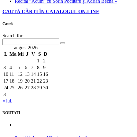
Recital ”Acum” cu Sorin Poclitaru și Adrian Beznă
»
CAUTĂ CĂRȚI ÎN CATALOGUL ON-LINE
Caută
Search for:
august 2026
L
Ma
Mi
J
V
S
D
1
2
3
4
5
6
7
8
9
10
11
12
13
14
15
16
17
18
19
20
21
22
23
24
25
26
27
28
29
30
31
« iul.
NOUTATI