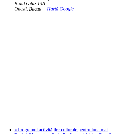
B-dul Oituz 13A
Onesti
,
Bacau
+ Hartă Google
«
Programul activităților culturale pentru luna mai