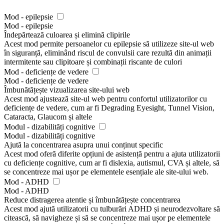
Mod - epilepsie
Mod - epilepsie
Îndepărtează culoarea și elimină clipirile
Acest mod permite persoanelor cu epilepsie să utilizeze site-ul web
în siguranță, eliminând riscul de convulsii care rezultă din animații
intermitente sau clipitoare și combinații riscante de culori
Mod - deficiențe de vedere
Mod - deficiențe de vedere
Îmbunătățește vizualizarea site-ului web
Acest mod ajustează site-ul web pentru confortul utilizatorilor cu
deficiențe de vedere, cum ar fi Degrading Eyesight, Tunnel Vision,
Cataracta, Glaucom și altele
Modul - dizabilități cognitive
Modul - dizabilități cognitive
Ajută la concentrarea asupra unui conținut specific
Acest mod oferă diferite opțiuni de asistență pentru a ajuta utilizatorii
cu deficiențe cognitive, cum ar fi dislexia, autismul, CVA și altele, să
se concentreze mai ușor pe elementele esențiale ale site-ului web.
Mod - ADHD
Mod - ADHD
Reduce distragerea atentie și îmbunătățește concentrarea
Acest mod ajută utilizatorii cu tulburări ADHD și neurodezvoltare să
citească, să navigheze și să se concentreze mai ușor pe elementele