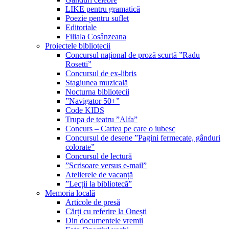
LIKE pentru gramatică
Poezie pentru suflet
Editoriale
Filiala Cosânzeana
Proiectele bibliotecii
Concursul național de proză scurtă ”Radu
Rosetti”
Concursul de ex-libris
Stagiunea muzicală
Nocturna bibliotecii
”Navigator 50+”
Code KIDS
Trupa de teatru ”Alfa”
Concurs – Cartea pe care o iubesc
Concursul de desene ”Pagini fermecate, gânduri
colorate”
Concursul de lectură
”Scrisoare versus e-mail”
Atelierele de vacanță
”Lecții la bibliotecă”
Memoria locală
Articole de presă
Cărți cu referire la Onești
Din documentele vremii