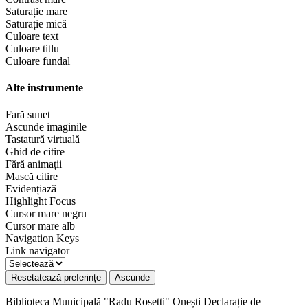
Saturație mare
Saturație mică
Culoare text
Culoare titlu
Culoare fundal
Alte instrumente
Fară sunet
Ascunde imaginile
Tastatură virtuală
Ghid de citire
Fără animații
Mască citire
Evidențiază
Highlight Focus
Cursor mare negru
Cursor mare alb
Navigation Keys
Link navigator
Resetatează preferințe
Ascunde
Biblioteca Municipală "Radu Rosetti" Onești
Declarație de