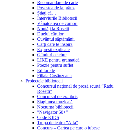
Recomandare de carte
Povestea de la prânz
Știați că…
Interviurile Bibliotecii
Vânătoarea de comori
Noutăți la Rosetti
Duelul cărților
Cuvântul săptămânii
Cărți care te inspiră
Expresii explicate
Gânduri celebre
LIKE pentru gramatică
Poezie pentru suflet
Editoriale
Filiala Cosânzeana
Proiectele bibliotecii
Concursul național de proză scurtă ”Radu
Rosetti”
Concursul de ex-libris
Stagiunea muzicală
Nocturna bibliotecii
”Navigator 50+”
Code KIDS
Trupa de teatru ”Alfa”
Concurs – Cartea pe care o iubesc