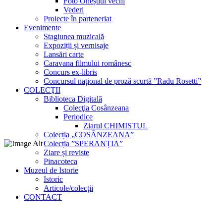
Foto Oneștiul vechi
Vederi
Proiecte în parteneriat
Evenimente
Stagiunea muzicală
Expoziții și vernisaje
Lansări carte
Caravana filmului românesc
Concurs ex-libris
Concursul național de proză scurtă ”Radu Rosetti”
COLECŢII
Biblioteca Digitală
Colecţia Cosânzeana
Periodice
Ziarul CHIMISTUL
Colecția „COSÂNZEANA”
Colecția ”SPERANȚIA”
Ziare și reviste
Pinacoteca
Muzeul de Istorie
Istoric
Articole/colecții
CONTACT