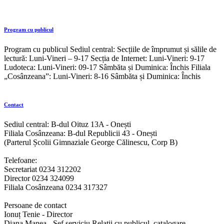
Program cu publicul
Program cu publicul Sediul central: Secțiile de împrumut și sălile de
lectură: Luni-Vineri – 9-17 Secția de Internet: Luni-Vineri: 9-17
Ludoteca: Luni-Vineri: 09-17 Sâmbăta și Duminica: Închis Filiala
„Cosânzeana”: Luni-Vineri: 8-16 Sâmbăta și Duminica: Închis
Contact
Sediul central: B-dul Oituz 13A - Onești
Filiala Cosânzeana: B-dul Republicii 43 - Onești
(Parterul Școlii Gimnaziale George Călinescu, Corp B)
Telefoane:
Secretariat 0234 312202
Director 0234 324099
Filiala Cosânzeana 0234 317327
Persoane de contact
Ionuț Tenie - Director
Diana Manea - Șef serviciu Relatii cu publicul, catalogare