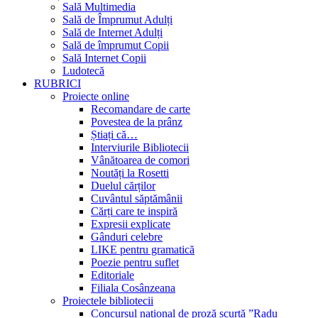
Sală Multimedia
Sală de Împrumut Adulți
Sală de Internet Adulți
Sală de împrumut Copii
Sală Internet Copii
Ludotecă
RUBRICI
Proiecte online
Recomandare de carte
Povestea de la prânz
Știați că…
Interviurile Bibliotecii
Vânătoarea de comori
Noutăți la Rosetti
Duelul cărților
Cuvântul săptămânii
Cărți care te inspiră
Expresii explicate
Gânduri celebre
LIKE pentru gramatică
Poezie pentru suflet
Editoriale
Filiala Cosânzeana
Proiectele bibliotecii
Concursul național de proză scurtă ”Radu