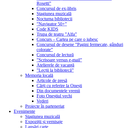
Rosetti”
Concursul de ex-libris
Stagiunea muzicală
Nocturna bibliotecii
”Navigator 50+”
Code KIDS
Trupa de teatru ”Alfa”
Concurs – Cartea pe care o iubesc
Concursul de desene ”Pagini fermecate, gânduri
colorate”
Concursul de lectură
”Scrisoare versus e-mail”
Atelierele de vacanță
”Lecții la bibliotecă”
Memoria locală
Articole de presă
Cărți cu referire la Onești
Din documentele vremii
Foto Oneștiul vechi
Vederi
Proiecte în parteneriat
Evenimente
Stagiunea muzicală
Expoziții și vernisaje
Lansări carte