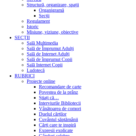
Structură, organizare, spații
Organigramă
Secții
Regulament
Istoric
Misiune, viziune, obiective
SECȚII
Sală Multimedia
Sală de Împrumut Adulți
Sală de Internet Adulți
Sală de împrumut Copii
Sală Internet Copii
Ludotecă
RUBRICI
Proiecte online
Recomandare de carte
Povestea de la prânz
Știați că…
Interviurile Bibliotecii
Vânătoarea de comori
Duelul cărților
Cuvântul săptămânii
Cărți care te inspiră
Expresii explicate
Gânduri celebre