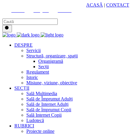
HUB CULTURAL ZONAL
ACASĂ
|
CONTACT
Youtube
Instagram
Facebook
DESPRE
Servicii
Structură, organizare, spații
Organigramă
Secții
Regulament
Istoric
Misiune, viziune, obiective
SECȚII
Sală Multimedia
Sală de Împrumut Adulți
Sală de Internet Adulți
Sală de împrumut Copii
Sală Internet Copii
Ludotecă
RUBRICI
Proiecte online