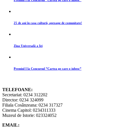
Premiul I la Concursul ”Cartea pe care o iubesc”
25 de ani în casa culturii, aproape de comunitate!
Ziua Universală a Iei
Premiul I la Concursul ”Cartea pe care o iubesc”
TELEFOANE:
Secretariat: 0234 312202
Director: 0234 324099
Filiala Cosânzeana: 0234 317327
Cinema Capitol: 0234311333
Muzeul de Istorie: 023324052
EMAIL: