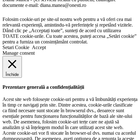
documente e-mail: diana.manea@onesti.ro
Folosim cookie-uri pe site-ul nostru web pentru a vă oferi cea mai
relevantă experiență, amintindu-vă preferințele și repetând vizitele.
Dând clic pe „Acceptați toate”, sunteți de acord cu utilizarea
TOATE cookie-urile. Cu toate acestea, puteți accesa „Setări cookie”
pentru a furniza un consimțământ controlat.
Setari Cookie
Accept
Manage consent
Închide
Prezentare generală a confidențialității
Acest site web folosește cookie-uri pentru a vă îmbunătăți experiența
în timp ce navigați prin site. Dintre acestea, cookie-urile clasificate
ca fiind necesare sunt stocate în browserul dvs., deoarece sunt
esențiale pentru funcționarea funcționalităților de bază ale site-ului
web. De asemenea, folosim cookie-uri terțe care ne ajută să
analizăm și să înțelegem modul în care utilizați acest site web.
Aceste cookie-uri vor fi stocate în browser-ul dvs. numai cu acordul
dumneavoastră. De asemenea, aveți opțiunea de a renunța la aceste