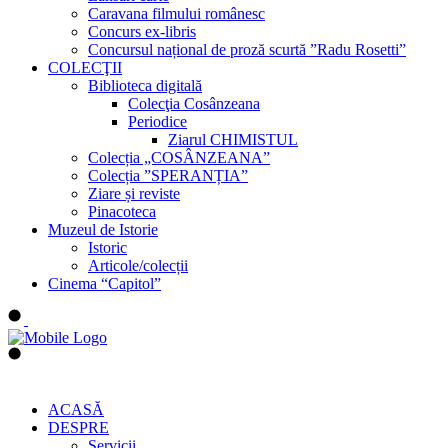
Caravana filmului românesc
Concurs ex-libris
Concursul național de proză scurtă ”Radu Rosetti”
COLECŢII
Biblioteca digitală
Colecţia Cosânzeana
Periodice
Ziarul CHIMISTUL
Colecția „COSÂNZEANA”
Colecția ”SPERANȚIA”
Ziare și reviste
Pinacoteca
Muzeul de Istorie
Istoric
Articole/colecții
Cinema “Capitol”
ACASĂ
DESPRE
Servicii