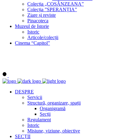
Colecția „COSÂNZEANA”
Colecția ”SPERANȚIA”
Ziare și reviste
Pinacoteca
Muzeul de Istorie
Istoric
Articole/colecții
Cinema “Capitol”
DESPRE
Servicii
Structură, organizare, spații
Organigramă
Secții
Regulament
Istoric
Misiune, viziune, obiective
SECȚII