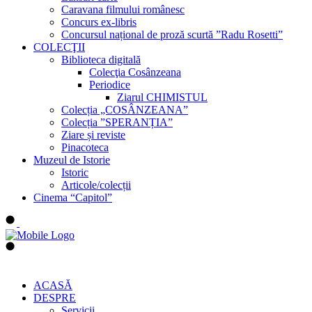
Caravana filmului românesc
Concurs ex-libris
Concursul național de proză scurtă ”Radu Rosetti”
COLECŢII
Biblioteca digitală
Colecţia Cosânzeana
Periodice
Ziarul CHIMISTUL
Colecția „COSÂNZEANA”
Colecția ”SPERANȚIA”
Ziare și reviste
Pinacoteca
Muzeul de Istorie
Istoric
Articole/colecții
Cinema “Capitol”
ACASĂ
DESPRE
Servicii