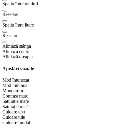
Spațiu între rânduri
Resetare
Spațiu între litere
Resetare
Aliniază stânga
Aliniază centru
Aliniază dreapta
Ajustări vizuale
Mod întunecat
Mod luminos
Monocrom
Contrast mare
Saturație mare
Saturație mică
Culoare text
Culoare titlu
Culoare fundal