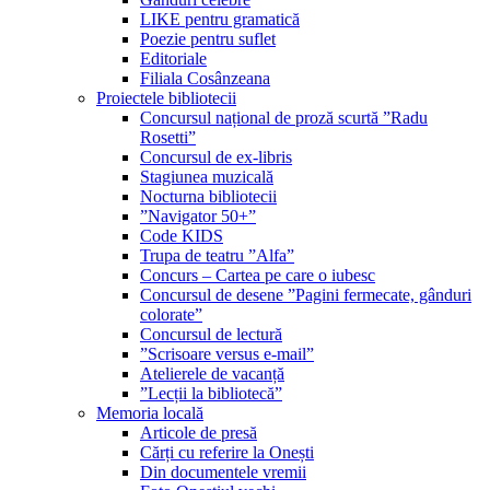
LIKE pentru gramatică
Poezie pentru suflet
Editoriale
Filiala Cosânzeana
Proiectele bibliotecii
Concursul național de proză scurtă ”Radu
Rosetti”
Concursul de ex-libris
Stagiunea muzicală
Nocturna bibliotecii
”Navigator 50+”
Code KIDS
Trupa de teatru ”Alfa”
Concurs – Cartea pe care o iubesc
Concursul de desene ”Pagini fermecate, gânduri
colorate”
Concursul de lectură
”Scrisoare versus e-mail”
Atelierele de vacanță
”Lecții la bibliotecă”
Memoria locală
Articole de presă
Cărți cu referire la Onești
Din documentele vremii