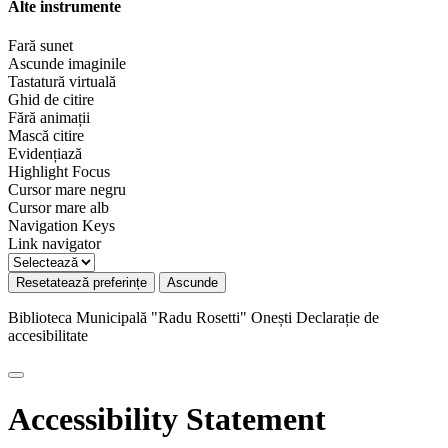
Alte instrumente
Fară sunet
Ascunde imaginile
Tastatură virtuală
Ghid de citire
Fără animații
Mască citire
Evidențiază
Highlight Focus
Cursor mare negru
Cursor mare alb
Navigation Keys
Link navigator
Resetatează preferințe
Ascunde
Biblioteca Municipală "Radu Rosetti" Onești
Declarație de
accesibilitate
Accessibility Statement