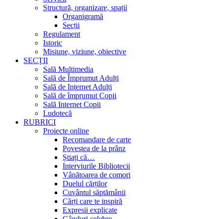
Structură, organizare, spații
Organigramă
Secții
Regulament
Istoric
Misiune, viziune, obiective
SECȚII
Sală Multimedia
Sală de Împrumut Adulți
Sală de Internet Adulți
Sală de împrumut Copii
Sală Internet Copii
Ludotecă
RUBRICI
Proiecte online
Recomandare de carte
Povestea de la prânz
Știați că…
Interviurile Bibliotecii
Vânătoarea de comori
Duelul cărților
Cuvântul săptămânii
Cărți care te inspiră
Expresii explicate
Gânduri celebre