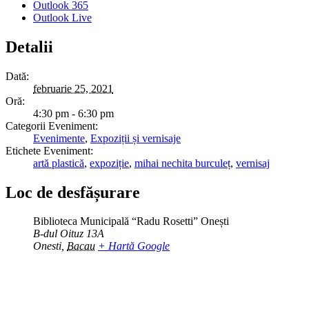
Outlook 365
Outlook Live
Detalii
Dată:
februarie 25, 2021
Oră:
4:30 pm - 6:30 pm
Categorii Eveniment:
Evenimente
,
Expoziții și vernisaje
Etichete Eveniment:
artă plastică
,
expoziție
,
mihai nechita burculeț
,
vernisaj
Loc de desfășurare
Biblioteca Municipală “Radu Rosetti” Onești
B-dul Oituz 13A
Onesti
,
Bacau
+ Hartă Google