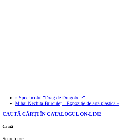
«
Spectacolul ”Drag de Dragobete”
Mihai Nechita-Burculeț – Expoziție de artă plastică
»
CAUTĂ CĂRȚI ÎN CATALOGUL ON-LINE
Caută
Search for: