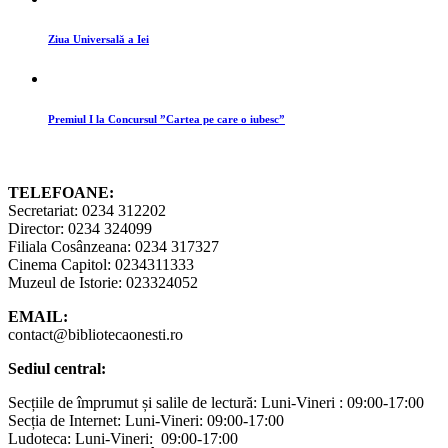
Ziua Universală a Iei
Premiul I la Concursul ”Cartea pe care o iubesc”
TELEFOANE:
Secretariat: 0234 312202
Director: 0234 324099
Filiala Cosânzeana: 0234 317327
Cinema Capitol: 0234311333
Muzeul de Istorie: 023324052
EMAIL:
contact@bibliotecaonesti.ro
Sediul central:
Secțiile de împrumut și salile de lectură: Luni-Vineri : 09:00-17:00
Secția de Internet: Luni-Vineri: 09:00-17:00
Ludoteca: Luni-Vineri: 09:00-17:00