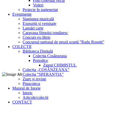
Foto Oneștiul vechi
Vederi
Proiecte în parteneriat
Evenimente
Stagiunea muzicală
Expoziții și vernisaje
Lansări carte
Caravana filmului românesc
Concurs ex-libris
Concursul național de proză scurtă ”Radu Rosetti”
COLECŢII
Biblioteca Digitală
Colecţia Cosânzeana
Periodice
Ziarul CHIMISTUL
Colecția „COSÂNZEANA”
Colecția ”SPERANȚIA”
Ziare și reviste
Pinacoteca
Muzeul de Istorie
Istoric
Articole/colecții
CONTACT