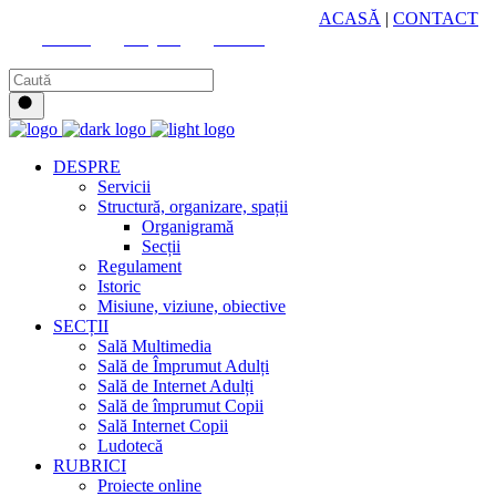
HUB CULTURAL ZONAL
ACASĂ
|
CONTACT
Youtube
Instagram
Facebook
DESPRE
Servicii
Structură, organizare, spații
Organigramă
Secții
Regulament
Istoric
Misiune, viziune, obiective
SECȚII
Sală Multimedia
Sală de Împrumut Adulți
Sală de Internet Adulți
Sală de împrumut Copii
Sală Internet Copii
Ludotecă
RUBRICI
Proiecte online