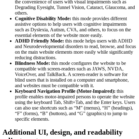
the convenience of users with visual impairments such as
Degrading Eyesight, Tunnel Vision, Cataract, Glaucoma, and
others.
Cognitive Disability Mode:
this mode provides different
assistive options to help users with cognitive impairments
such as Dyslexia, Autism, CVA, and others, to focus on the
essential elements of the website more easily.
ADHD Friendly Mode:
this mode helps users with ADHD
and Neurodevelopmental disorders to read, browse, and focus
on the main website elements more easily while significantly
reducing distractions.
Blindness Mode:
this mode configures the website to be
compatible with screen-readers such as JAWS, NVDA,
VoiceOver, and TalkBack. A screen-reader is software for
blind users that is installed on a computer and smartphone,
and websites must be compatible with it.
Keyboard Navigation Profile (Motor-Impaired):
this
profile enables motor-impaired persons to operate the website
using the keyboard Tab, Shift+Tab, and the Enter keys. Users
can also use shortcuts such as “M” (menus), “H” (headings),
“F” (forms), “B” (buttons), and “G” (graphics) to jump to
specific elements.
Additional UI, design, and readability