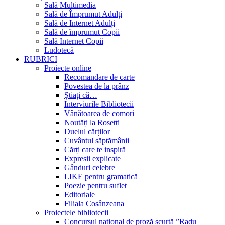
Sală Multimedia
Sală de Împrumut Adulți
Sală de Internet Adulți
Sală de împrumut Copii
Sală Internet Copii
Ludotecă
RUBRICI
Proiecte online
Recomandare de carte
Povestea de la prânz
Știați că…
Interviurile Bibliotecii
Vânătoarea de comori
Noutăți la Rosetti
Duelul cărților
Cuvântul săptămânii
Cărți care te inspiră
Expresii explicate
Gânduri celebre
LIKE pentru gramatică
Poezie pentru suflet
Editoriale
Filiala Cosânzeana
Proiectele bibliotecii
Concursul național de proză scurtă ”Radu