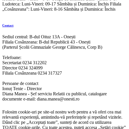
Ludoteca: Luni-Vineri: 09-17 Sâmbăta și Duminica: Închis Filiala
„Cosânzeana”: Luni-Vineri: 8-16 Sâmbăta și Duminica: Închis
Contact
Sediul central: B-dul Oituz 13A - Onești
Filiala Cosânzeana: B-dul Republicii 43 - Onești
(Parterul Școlii Gimnaziale George Călinescu, Corp B)
Telefoane:
Secretariat 0234 312202
Director 0234 324099
Filiala Cosânzeana 0234 317327
Persoane de contact
Ionuț Tenie - Director
Diana Manea - Șef serviciu Relatii cu publicul, catalogare
documente e-mail: diana.manea@onesti.ro
Folosim cookie-uri pe site-ul nostru web pentru a vă oferi cea mai
relevantă experiență, amintindu-vă preferințele și repetând vizitele.
Dând clic pe „Acceptați toate”, sunteți de acord cu utilizarea
TOATE cookie-urile. Cu toate acestea, puteți accesa „Setări cookie”