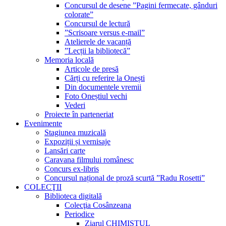
Concursul de desene ”Pagini fermecate, gânduri
colorate”
Concursul de lectură
”Scrisoare versus e-mail”
Atelierele de vacanță
”Lecții la bibliotecă”
Memoria locală
Articole de presă
Cărți cu referire la Onești
Din documentele vremii
Foto Oneștiul vechi
Vederi
Proiecte în parteneriat
Evenimente
Stagiunea muzicală
Expoziții și vernisaje
Lansări carte
Caravana filmului românesc
Concurs ex-libris
Concursul național de proză scurtă ”Radu Rosetti”
COLECŢII
Biblioteca digitală
Colecţia Cosânzeana
Periodice
Ziarul CHIMISTUL