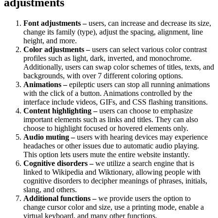
adjustments
Font adjustments –
users, can increase and decrease its size,
change its family (type), adjust the spacing, alignment, line
height, and more.
Color adjustments –
users can select various color contrast
profiles such as light, dark, inverted, and monochrome.
Additionally, users can swap color schemes of titles, texts, and
backgrounds, with over 7 different coloring options.
Animations –
epileptic users can stop all running animations
with the click of a button. Animations controlled by the
interface include videos, GIFs, and CSS flashing transitions.
Content highlighting –
users can choose to emphasize
important elements such as links and titles. They can also
choose to highlight focused or hovered elements only.
Audio muting –
users with hearing devices may experience
headaches or other issues due to automatic audio playing.
This option lets users mute the entire website instantly.
Cognitive disorders –
we utilize a search engine that is
linked to Wikipedia and Wiktionary, allowing people with
cognitive disorders to decipher meanings of phrases, initials,
slang, and others.
Additional functions –
we provide users the option to
change cursor color and size, use a printing mode, enable a
virtual keyboard, and many other functions.