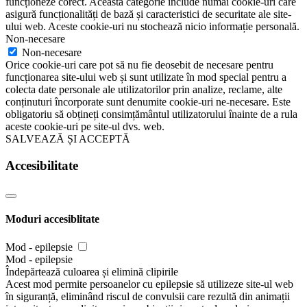
funcționeze corect. Această categorie include numai cookie-uri care
asigură funcționalități de bază și caracteristici de securitate ale site-
ului web. Aceste cookie-uri nu stochează nicio informație personală.
Non-necesare
Non-necesare
Orice cookie-uri care pot să nu fie deosebit de necesare pentru
funcționarea site-ului web și sunt utilizate în mod special pentru a
colecta date personale ale utilizatorilor prin analize, reclame, alte
conținuturi încorporate sunt denumite cookie-uri ne-necesare. Este
obligatoriu să obțineți consimțământul utilizatorului înainte de a rula
aceste cookie-uri pe site-ul dvs. web.
SALVEAZĂ ȘI ACCEPTĂ
Accesibilitate
Moduri accesiblitate
Mod - epilepsie
Mod - epilepsie
Îndepărtează culoarea și elimină clipirile
Acest mod permite persoanelor cu epilepsie să utilizeze site-ul web
în siguranță, eliminând riscul de convulsii care rezultă din animații