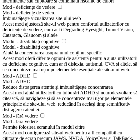
intermitente sau clipitoare și combinații riscante de culori
Mod - deficiențe de vedere
Mod - deficiențe de vedere
Îmbunătățește vizualizarea site-ului web
Acest mod ajustează site-ul web pentru confortul utilizatorilor cu
deficiențe de vedere, cum ar fi Degrading Eyesight, Tunnel Vision,
Cataracta, Glaucom și altele
Modul - dizabilități cognitive
Modul - dizabilități cognitive
Ajută la concentrarea asupra unui conținut specific
Acest mod oferă diferite opțiuni de asistență pentru a ajuta utilizatorii
cu deficiențe cognitive, cum ar fi dislexia, autismul, CVA și altele, să
se concentreze mai ușor pe elementele esențiale ale site-ului web.
Mod - ADHD
Mod - ADHD
Reduce distragerea atentie și îmbunătățește concentrarea
Acest mod ajută utilizatorii cu tulburări ADHD și neurodezvoltare să
citească, să navigheze și să se concentreze mai ușor pe elementele
principale ale site-ului web, reducând în același timp semnificativ
distragerea atentiei.
Mod - fără vedere
Mod - fără vedere
Permite folosirea ecranului în modul citire
Acest mod configurează site-ul web pentru a fi compatibil cu
cititoare de ecran precum JAWS, NVDA, VoiceOver și TalkBack.