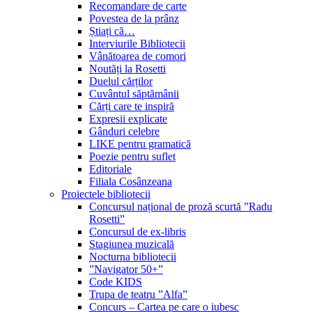
Recomandare de carte
Povestea de la prânz
Știați că…
Interviurile Bibliotecii
Vânătoarea de comori
Noutăți la Rosetti
Duelul cărților
Cuvântul săptămânii
Cărți care te inspiră
Expresii explicate
Gânduri celebre
LIKE pentru gramatică
Poezie pentru suflet
Editoriale
Filiala Cosânzeana
Proiectele bibliotecii
Concursul național de proză scurtă ”Radu
Rosetti”
Concursul de ex-libris
Stagiunea muzicală
Nocturna bibliotecii
”Navigator 50+”
Code KIDS
Trupa de teatru ”Alfa”
Concurs – Cartea pe care o iubesc