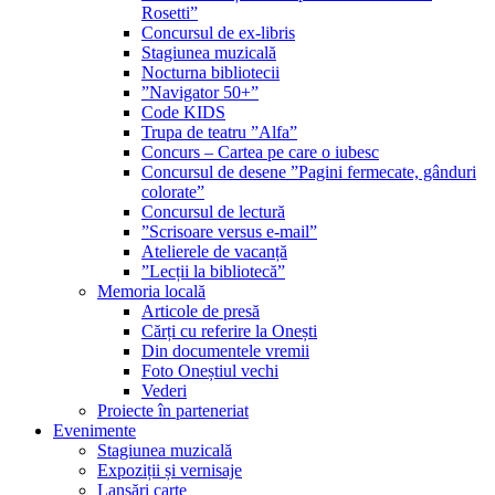
Rosetti”
Concursul de ex-libris
Stagiunea muzicală
Nocturna bibliotecii
”Navigator 50+”
Code KIDS
Trupa de teatru ”Alfa”
Concurs – Cartea pe care o iubesc
Concursul de desene ”Pagini fermecate, gânduri
colorate”
Concursul de lectură
”Scrisoare versus e-mail”
Atelierele de vacanță
”Lecții la bibliotecă”
Memoria locală
Articole de presă
Cărți cu referire la Onești
Din documentele vremii
Foto Oneștiul vechi
Vederi
Proiecte în parteneriat
Evenimente
Stagiunea muzicală
Expoziții și vernisaje
Lansări carte