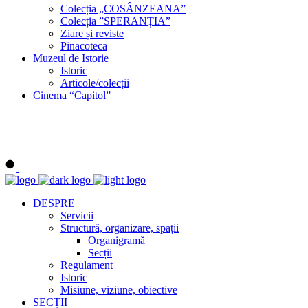
Colecția „COSÂNZEANA”
Colecția ”SPERANȚIA”
Ziare și reviste
Pinacoteca
Muzeul de Istorie
Istoric
Articole/colecții
Cinema “Capitol”
DESPRE
Servicii
Structură, organizare, spații
Organigramă
Secții
Regulament
Istoric
Misiune, viziune, obiective
SECȚII