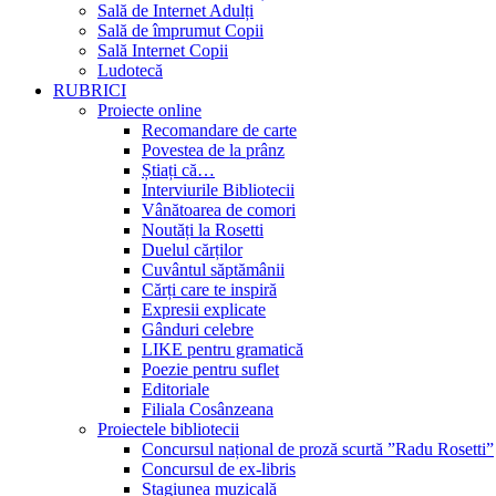
Sală de Internet Adulți
Sală de împrumut Copii
Sală Internet Copii
Ludotecă
RUBRICI
Proiecte online
Recomandare de carte
Povestea de la prânz
Știați că…
Interviurile Bibliotecii
Vânătoarea de comori
Noutăți la Rosetti
Duelul cărților
Cuvântul săptămânii
Cărți care te inspiră
Expresii explicate
Gânduri celebre
LIKE pentru gramatică
Poezie pentru suflet
Editoriale
Filiala Cosânzeana
Proiectele bibliotecii
Concursul național de proză scurtă ”Radu Rosetti”
Concursul de ex-libris
Stagiunea muzicală