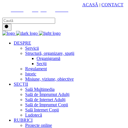
HUB CULTURAL ZONAL
ACASĂ
|
CONTACT
Youtube
Instagram
Facebook
DESPRE
Servicii
Structură, organizare, spații
Organigramă
Secții
Regulament
Istoric
Misiune, viziune, obiective
SECȚII
Sală Multimedia
Sală de Împrumut Adulți
Sală de Internet Adulți
Sală de împrumut Copii
Sală Internet Copii
Ludotecă
RUBRICI
Proiecte online