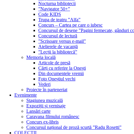
Nocturna bibliotecii
”Navigator 50+”
Code KIDS
Trupa de teatru ”Alfa”
Concurs – Cartea pe care o iubesc
Concursul de desene ”Pagini fermecate, gânduri co
Concursul de lectură
”Scrisoare versus e-mail”
Atelierele de vacanță
”Lecții la bibliotecă”
Memoria locală
Articole de presă
Cărți cu referire la Onești
Din documentele vremii
Foto Oneștiul vechi
Vederi
Proiecte în parteneriat
Evenimente
Stagiunea muzicală
Expoziții și vernisaje
Lansări carte
Caravana filmului românesc
Concurs ex-libris
Concursul național de proză scurtă ”Radu Rosetti”
COLECŢII