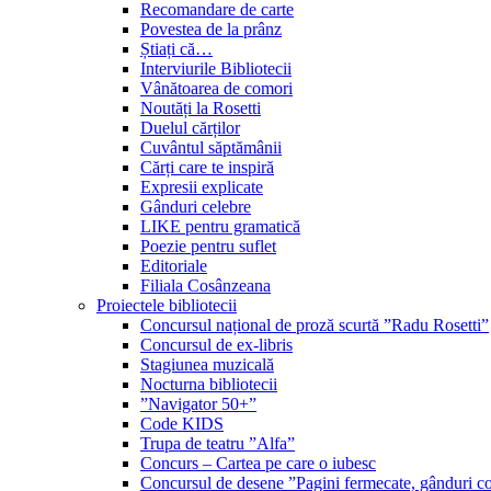
Recomandare de carte
Povestea de la prânz
Știați că…
Interviurile Bibliotecii
Vânătoarea de comori
Noutăți la Rosetti
Duelul cărților
Cuvântul săptămânii
Cărți care te inspiră
Expresii explicate
Gânduri celebre
LIKE pentru gramatică
Poezie pentru suflet
Editoriale
Filiala Cosânzeana
Proiectele bibliotecii
Concursul național de proză scurtă ”Radu Rosetti”
Concursul de ex-libris
Stagiunea muzicală
Nocturna bibliotecii
”Navigator 50+”
Code KIDS
Trupa de teatru ”Alfa”
Concurs – Cartea pe care o iubesc
Concursul de desene ”Pagini fermecate, gânduri co