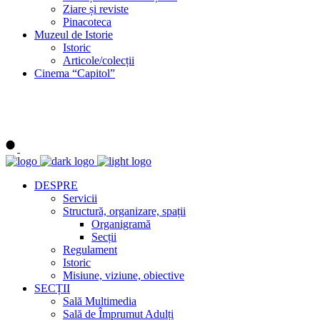
Ziare și reviste
Pinacoteca
Muzeul de Istorie
Istoric
Articole/colecții
Cinema “Capitol”
DESPRE
Servicii
Structură, organizare, spații
Organigramă
Secții
Regulament
Istoric
Misiune, viziune, obiective
SECȚII
Sală Multimedia
Sală de Împrumut Adulți