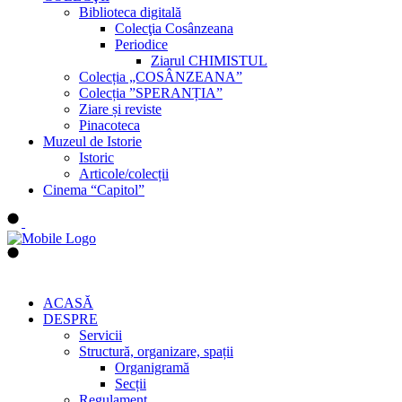
Biblioteca digitală
Colecţia Cosânzeana
Periodice
Ziarul CHIMISTUL
Colecția „COSÂNZEANA”
Colecția ”SPERANȚIA”
Ziare și reviste
Pinacoteca
Muzeul de Istorie
Istoric
Articole/colecții
Cinema “Capitol”
ACASĂ
DESPRE
Servicii
Structură, organizare, spații
Organigramă
Secții
Regulament