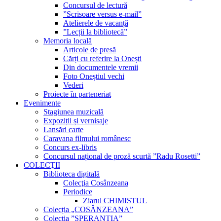
Concursul de lectură
”Scrisoare versus e-mail”
Atelierele de vacanță
”Lecții la bibliotecă”
Memoria locală
Articole de presă
Cărți cu referire la Onești
Din documentele vremii
Foto Oneștiul vechi
Vederi
Proiecte în parteneriat
Evenimente
Stagiunea muzicală
Expoziții și vernisaje
Lansări carte
Caravana filmului românesc
Concurs ex-libris
Concursul național de proză scurtă ”Radu Rosetti”
COLECŢII
Biblioteca digitală
Colecţia Cosânzeana
Periodice
Ziarul CHIMISTUL
Colecția „COSÂNZEANA”
Colecția ”SPERANȚIA”