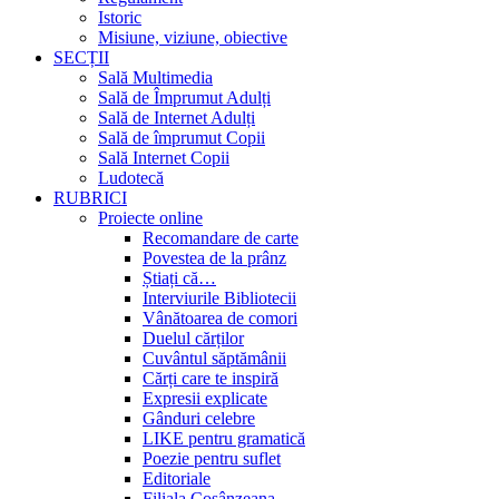
Istoric
Misiune, viziune, obiective
SECȚII
Sală Multimedia
Sală de Împrumut Adulți
Sală de Internet Adulți
Sală de împrumut Copii
Sală Internet Copii
Ludotecă
RUBRICI
Proiecte online
Recomandare de carte
Povestea de la prânz
Știați că…
Interviurile Bibliotecii
Vânătoarea de comori
Duelul cărților
Cuvântul săptămânii
Cărți care te inspiră
Expresii explicate
Gânduri celebre
LIKE pentru gramatică
Poezie pentru suflet
Editoriale
Filiala Cosânzeana