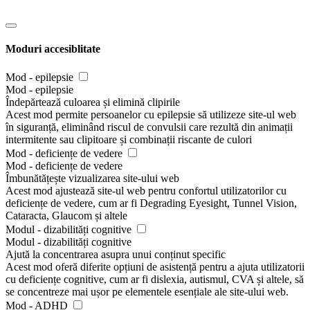
Moduri accesiblitate
Mod - epilepsie
Mod - epilepsie
Îndepărtează culoarea și elimină clipirile
Acest mod permite persoanelor cu epilepsie să utilizeze site-ul web
în siguranță, eliminând riscul de convulsii care rezultă din animații
intermitente sau clipitoare și combinații riscante de culori
Mod - deficiențe de vedere
Mod - deficiențe de vedere
Îmbunătățește vizualizarea site-ului web
Acest mod ajustează site-ul web pentru confortul utilizatorilor cu
deficiențe de vedere, cum ar fi Degrading Eyesight, Tunnel Vision,
Cataracta, Glaucom și altele
Modul - dizabilități cognitive
Modul - dizabilități cognitive
Ajută la concentrarea asupra unui conținut specific
Acest mod oferă diferite opțiuni de asistență pentru a ajuta utilizatorii
cu deficiențe cognitive, cum ar fi dislexia, autismul, CVA și altele, să
se concentreze mai ușor pe elementele esențiale ale site-ului web.
Mod - ADHD