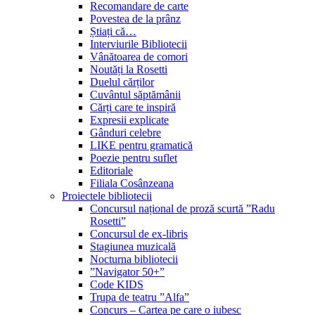
Recomandare de carte
Povestea de la prânz
Știați că…
Interviurile Bibliotecii
Vânătoarea de comori
Noutăți la Rosetti
Duelul cărților
Cuvântul săptămânii
Cărți care te inspiră
Expresii explicate
Gânduri celebre
LIKE pentru gramatică
Poezie pentru suflet
Editoriale
Filiala Cosânzeana
Proiectele bibliotecii
Concursul național de proză scurtă ”Radu
Rosetti”
Concursul de ex-libris
Stagiunea muzicală
Nocturna bibliotecii
”Navigator 50+”
Code KIDS
Trupa de teatru ”Alfa”
Concurs – Cartea pe care o iubesc