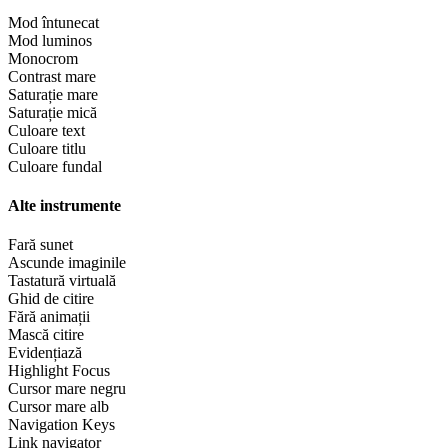
Mod întunecat
Mod luminos
Monocrom
Contrast mare
Saturație mare
Saturație mică
Culoare text
Culoare titlu
Culoare fundal
Alte instrumente
Fară sunet
Ascunde imaginile
Tastatură virtuală
Ghid de citire
Fără animații
Mască citire
Evidențiază
Highlight Focus
Cursor mare negru
Cursor mare alb
Navigation Keys
Link navigator