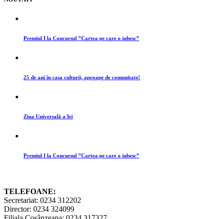
Premiul I la Concursul ”Cartea pe care o iubesc”
25 de ani în casa culturii, aproape de comunitate!
Ziua Universală a Iei
Premiul I la Concursul ”Cartea pe care o iubesc”
TELEFOANE:
Secretariat: 0234 312202
Director: 0234 324099
Filiala Cosânzeana: 0234 317327