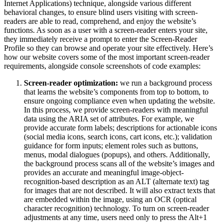
Internet Applications) technique, alongside various different
behavioral changes, to ensure blind users visiting with screen-
readers are able to read, comprehend, and enjoy the website’s
functions. As soon as a user with a screen-reader enters your site,
they immediately receive a prompt to enter the Screen-Reader
Profile so they can browse and operate your site effectively. Here’s
how our website covers some of the most important screen-reader
requirements, alongside console screenshots of code examples:
Screen-reader optimization:
we run a background process
that learns the website’s components from top to bottom, to
ensure ongoing compliance even when updating the website.
In this process, we provide screen-readers with meaningful
data using the ARIA set of attributes. For example, we
provide accurate form labels; descriptions for actionable icons
(social media icons, search icons, cart icons, etc.); validation
guidance for form inputs; element roles such as buttons,
menus, modal dialogues (popups), and others. Additionally,
the background process scans all of the website’s images and
provides an accurate and meaningful image-object-
recognition-based description as an ALT (alternate text) tag
for images that are not described. It will also extract texts that
are embedded within the image, using an OCR (optical
character recognition) technology. To turn on screen-reader
adjustments at any time, users need only to press the Alt+1