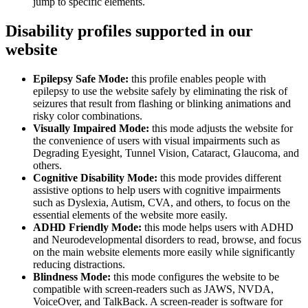
jump to specific elements.
Disability profiles supported in our
website
Epilepsy Safe Mode:
this profile enables people with
epilepsy to use the website safely by eliminating the risk of
seizures that result from flashing or blinking animations and
risky color combinations.
Visually Impaired Mode:
this mode adjusts the website for
the convenience of users with visual impairments such as
Degrading Eyesight, Tunnel Vision, Cataract, Glaucoma, and
others.
Cognitive Disability Mode:
this mode provides different
assistive options to help users with cognitive impairments
such as Dyslexia, Autism, CVA, and others, to focus on the
essential elements of the website more easily.
ADHD Friendly Mode:
this mode helps users with ADHD
and Neurodevelopmental disorders to read, browse, and focus
on the main website elements more easily while significantly
reducing distractions.
Blindness Mode:
this mode configures the website to be
compatible with screen-readers such as JAWS, NVDA,
VoiceOver, and TalkBack. A screen-reader is software for