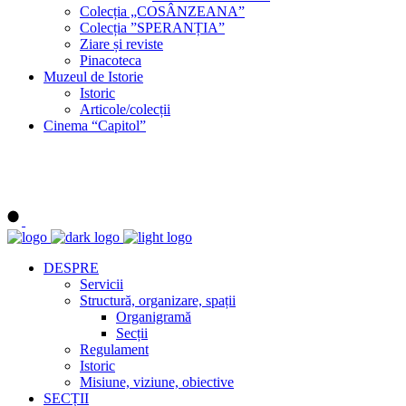
Colecția „COSÂNZEANA”
Colecția ”SPERANȚIA”
Ziare și reviste
Pinacoteca
Muzeul de Istorie
Istoric
Articole/colecții
Cinema “Capitol”
DESPRE
Servicii
Structură, organizare, spații
Organigramă
Secții
Regulament
Istoric
Misiune, viziune, obiective
SECȚII