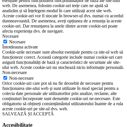
esențiale pentru funcționarea funcționalităților de bază ale site-ului
web. De asemenea, folosim cookie-uri terțe care ne ajută să
analizăm și să înțelegem modul în care utilizați acest site web.
Aceste cookie-uri vor fi stocate în browser-ul dvs. numai cu acordul
dumneavoastră. De asemenea, aveți opțiunea de a renunța la aceste
cookie-uri. Dar renunțarea la unele dintre aceste cookie-uri poate
afecta experiența dvs. de navigare.
Necesare
Necesare
Întotdeauna activate
Cookie-urile necesare sunt absolut esențiale pentru ca site-ul web să
funcționeze corect. Această categorie include numai cookie-uri care
asigură funcționalități de bază și caracteristici de securitate ale site-
ului web. Aceste cookie-uri nu stochează nicio informație personală.
Non-necesare
Non-necesare
Orice cookie-uri care pot să nu fie deosebit de necesare pentru
funcționarea site-ului web și sunt utilizate în mod special pentru a
colecta date personale ale utilizatorilor prin analize, reclame, alte
conținuturi încorporate sunt denumite cookie-uri ne-necesare. Este
obligatoriu să obțineți consimțământul utilizatorului înainte de a rula
aceste cookie-uri pe site-ul dvs. web.
SALVEAZĂ ȘI ACCEPTĂ
Accesibilitate