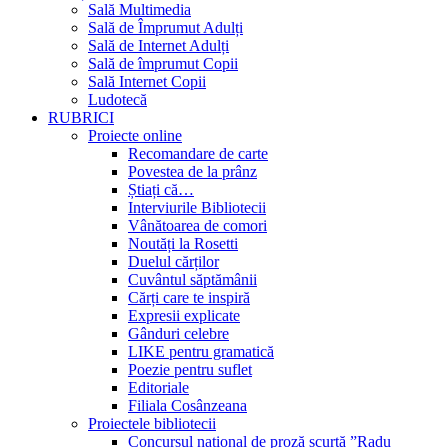
Sală Multimedia
Sală de Împrumut Adulți
Sală de Internet Adulți
Sală de împrumut Copii
Sală Internet Copii
Ludotecă
RUBRICI
Proiecte online
Recomandare de carte
Povestea de la prânz
Știați că…
Interviurile Bibliotecii
Vânătoarea de comori
Noutăți la Rosetti
Duelul cărților
Cuvântul săptămânii
Cărți care te inspiră
Expresii explicate
Gânduri celebre
LIKE pentru gramatică
Poezie pentru suflet
Editoriale
Filiala Cosânzeana
Proiectele bibliotecii
Concursul național de proză scurtă ”Radu