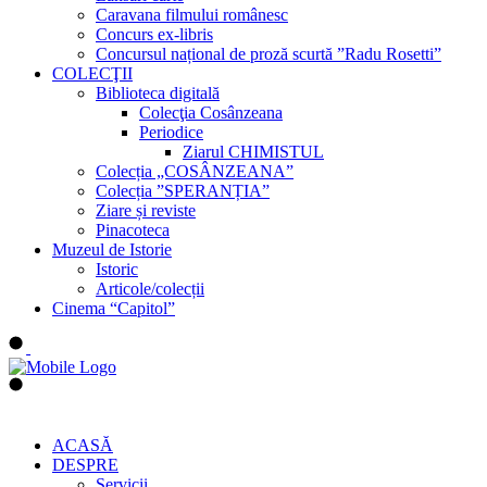
Caravana filmului românesc
Concurs ex-libris
Concursul național de proză scurtă ”Radu Rosetti”
COLECŢII
Biblioteca digitală
Colecţia Cosânzeana
Periodice
Ziarul CHIMISTUL
Colecția „COSÂNZEANA”
Colecția ”SPERANȚIA”
Ziare și reviste
Pinacoteca
Muzeul de Istorie
Istoric
Articole/colecții
Cinema “Capitol”
ACASĂ
DESPRE
Servicii