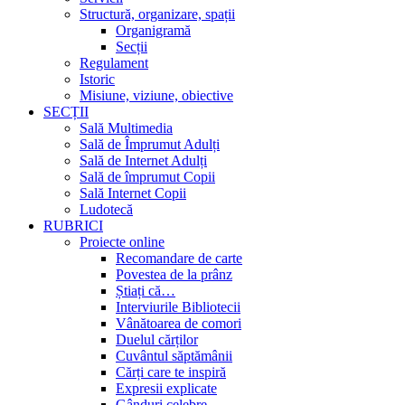
Structură, organizare, spații
Organigramă
Secții
Regulament
Istoric
Misiune, viziune, obiective
SECȚII
Sală Multimedia
Sală de Împrumut Adulți
Sală de Internet Adulți
Sală de împrumut Copii
Sală Internet Copii
Ludotecă
RUBRICI
Proiecte online
Recomandare de carte
Povestea de la prânz
Știați că…
Interviurile Bibliotecii
Vânătoarea de comori
Duelul cărților
Cuvântul săptămânii
Cărți care te inspiră
Expresii explicate
Gânduri celebre