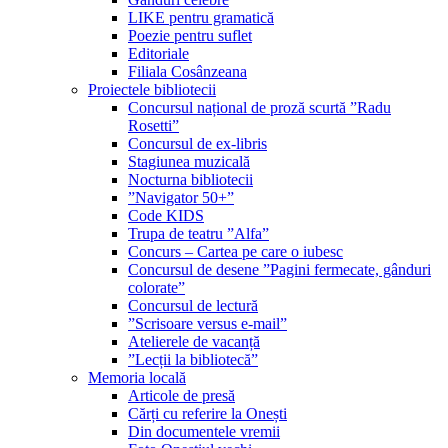
LIKE pentru gramatică
Poezie pentru suflet
Editoriale
Filiala Cosânzeana
Proiectele bibliotecii
Concursul național de proză scurtă ”Radu
Rosetti”
Concursul de ex-libris
Stagiunea muzicală
Nocturna bibliotecii
”Navigator 50+”
Code KIDS
Trupa de teatru ”Alfa”
Concurs – Cartea pe care o iubesc
Concursul de desene ”Pagini fermecate, gânduri
colorate”
Concursul de lectură
”Scrisoare versus e-mail”
Atelierele de vacanță
”Lecții la bibliotecă”
Memoria locală
Articole de presă
Cărți cu referire la Onești
Din documentele vremii