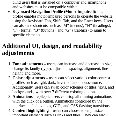
blind users that is installed on a computer and smartphone,
and websites must be compatible with it.
Keyboard Navigation Profile (Motor-Impaired):
this
profile enables motor-impaired persons to operate the website
using the keyboard Tab, Shift+Tab, and the Enter keys. Users
can also use shortcuts such as “M” (menus), “H” (headings),
“F” (forms), “B” (buttons), and “G” (graphics) to jump to
specific elements.
Additional UI, design, and readability
adjustments
Font adjustments –
users, can increase and decrease its size,
change its family (type), adjust the spacing, alignment, line
height, and more.
Color adjustments –
users can select various color contrast
profiles such as light, dark, inverted, and monochrome.
Additionally, users can swap color schemes of titles, texts, and
backgrounds, with over 7 different coloring options.
Animations –
epileptic users can stop all running animations
with the click of a button. Animations controlled by the
interface include videos, GIFs, and CSS flashing transitions.
Content highlighting –
users can choose to emphasize
important elements such as links and titles. They can also