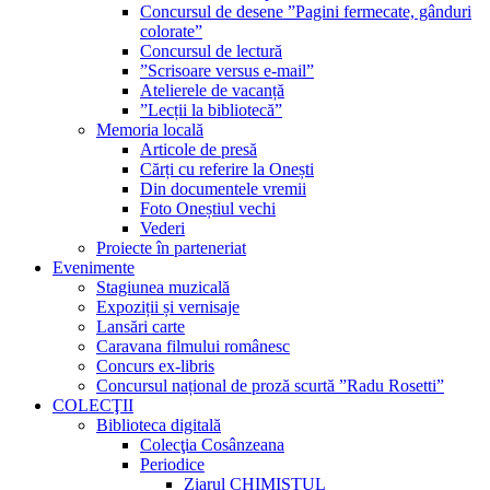
Concursul de desene ”Pagini fermecate, gânduri
colorate”
Concursul de lectură
”Scrisoare versus e-mail”
Atelierele de vacanță
”Lecții la bibliotecă”
Memoria locală
Articole de presă
Cărți cu referire la Onești
Din documentele vremii
Foto Oneștiul vechi
Vederi
Proiecte în parteneriat
Evenimente
Stagiunea muzicală
Expoziții și vernisaje
Lansări carte
Caravana filmului românesc
Concurs ex-libris
Concursul național de proză scurtă ”Radu Rosetti”
COLECŢII
Biblioteca digitală
Colecţia Cosânzeana
Periodice
Ziarul CHIMISTUL