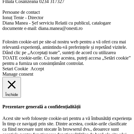
Filiala Cosânzeana 0234 317327
Persoane de contact
Ionuț Tenie - Director
Diana Manea - Șef serviciu Relatii cu publicul, catalogare
documente e-mail: diana.manea@onesti.ro
Folosim cookie-uri pe site-ul nostru web pentru a vă oferi cea mai
relevantă experiență, amintindu-vă preferințele și repetând vizitele.
Dând clic pe „Acceptați toate”, sunteți de acord cu utilizarea
TOATE cookie-urile. Cu toate acestea, puteți accesa „Setări cookie”
pentru a furniza un consimțământ controlat.
Setari Cookie
Accept
Manage consent
Închide
Prezentare generală a confidențialității
Acest site web folosește cookie-uri pentru a vă îmbunătăți experiența
în timp ce navigați prin site. Dintre acestea, cookie-urile clasificate
ca fiind necesare sunt stocate în browserul dvs., deoarece sunt