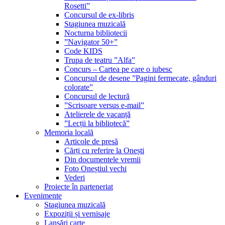
Rosetti”
Concursul de ex-libris
Stagiunea muzicală
Nocturna bibliotecii
”Navigator 50+”
Code KIDS
Trupa de teatru ”Alfa”
Concurs – Cartea pe care o iubesc
Concursul de desene ”Pagini fermecate, gânduri
colorate”
Concursul de lectură
”Scrisoare versus e-mail”
Atelierele de vacanță
”Lecții la bibliotecă”
Memoria locală
Articole de presă
Cărți cu referire la Onești
Din documentele vremii
Foto Oneștiul vechi
Vederi
Proiecte în parteneriat
Evenimente
Stagiunea muzicală
Expoziții și vernisaje
Lansări carte