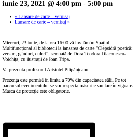
iunie 23, 2021 @ 4:00 pm
-
5:00 pm
«
Lansare de carte – vernisaj
Lansare de carte – vernisaj
»
Miercuri, 23 iunie, de la ora 16:00 vă invităm în Spațiul
Multifuncțional al bibliotecii la lansarea de carte ”Clepsidră poetică:
versuri, gânduri, culori”, semnată de Dora Teodora Diaconescu-
Voichița, cu ilustrații de Ioan Tripa.
Va prezenta profesorul Aristotel Pilipăuțeanu.
Prezența este permisă în limita a 70% din capacitatea sălii. Pe tot
parcursul evenimentului se vor respecta măsurile sanitare în vigoare.
Masca de protecție este obligatorie.