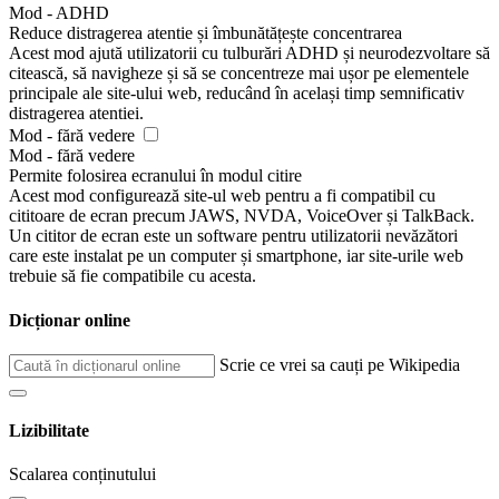
Mod - ADHD
Reduce distragerea atentie și îmbunătățește concentrarea
Acest mod ajută utilizatorii cu tulburări ADHD și neurodezvoltare să
citească, să navigheze și să se concentreze mai ușor pe elementele
principale ale site-ului web, reducând în același timp semnificativ
distragerea atentiei.
Mod - fără vedere
Mod - fără vedere
Permite folosirea ecranului în modul citire
Acest mod configurează site-ul web pentru a fi compatibil cu
cititoare de ecran precum JAWS, NVDA, VoiceOver și TalkBack.
Un cititor de ecran este un software pentru utilizatorii nevăzători
care este instalat pe un computer și smartphone, iar site-urile web
trebuie să fie compatibile cu acesta.
Dicționar online
Scrie ce vrei sa cauți pe Wikipedia
Lizibilitate
Scalarea conținutului