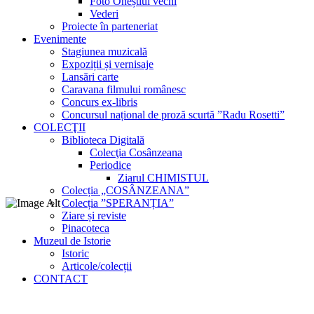
Foto Oneștiul vechi
Vederi
Proiecte în parteneriat
Evenimente
Stagiunea muzicală
Expoziții și vernisaje
Lansări carte
Caravana filmului românesc
Concurs ex-libris
Concursul național de proză scurtă ”Radu Rosetti”
COLECŢII
Biblioteca Digitală
Colecţia Cosânzeana
Periodice
Ziarul CHIMISTUL
Colecția „COSÂNZEANA”
Colecția ”SPERANȚIA”
Ziare și reviste
Pinacoteca
Muzeul de Istorie
Istoric
Articole/colecții
CONTACT