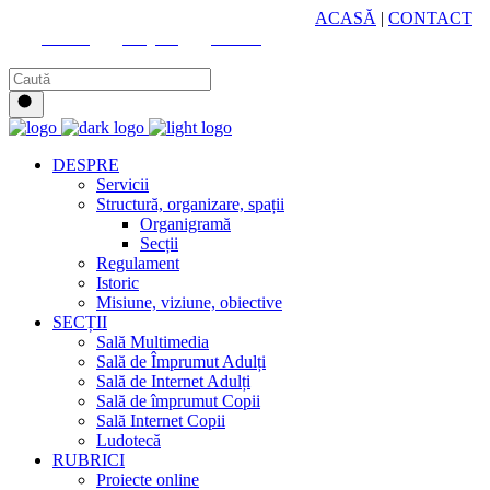
HUB CULTURAL ZONAL
ACASĂ
|
CONTACT
Youtube
Instagram
Facebook
DESPRE
Servicii
Structură, organizare, spații
Organigramă
Secții
Regulament
Istoric
Misiune, viziune, obiective
SECȚII
Sală Multimedia
Sală de Împrumut Adulți
Sală de Internet Adulți
Sală de împrumut Copii
Sală Internet Copii
Ludotecă
RUBRICI
Proiecte online