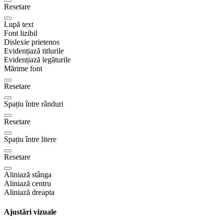
Resetare
Lupă text
Font lizibil
Dislexie prietenos
Evidențiază titlurile
Evidențiază legăturile
Mărime font
Resetare
Spațiu între rânduri
Resetare
Spațiu între litere
Resetare
Aliniază stânga
Aliniază centru
Aliniază dreapta
Ajustări vizuale