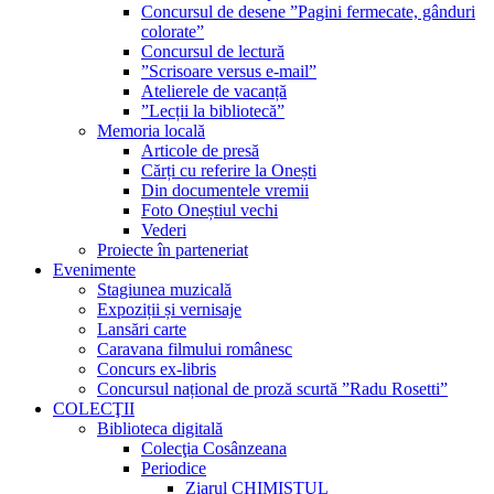
Concursul de desene ”Pagini fermecate, gânduri
colorate”
Concursul de lectură
”Scrisoare versus e-mail”
Atelierele de vacanță
”Lecții la bibliotecă”
Memoria locală
Articole de presă
Cărți cu referire la Onești
Din documentele vremii
Foto Oneștiul vechi
Vederi
Proiecte în parteneriat
Evenimente
Stagiunea muzicală
Expoziții și vernisaje
Lansări carte
Caravana filmului românesc
Concurs ex-libris
Concursul național de proză scurtă ”Radu Rosetti”
COLECŢII
Biblioteca digitală
Colecţia Cosânzeana
Periodice
Ziarul CHIMISTUL