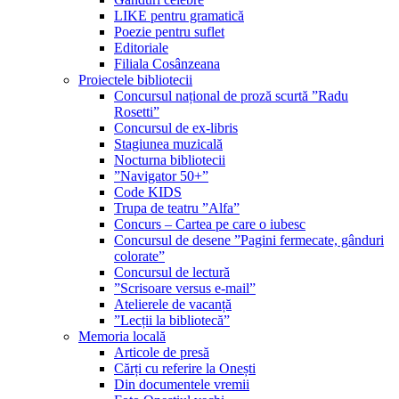
LIKE pentru gramatică
Poezie pentru suflet
Editoriale
Filiala Cosânzeana
Proiectele bibliotecii
Concursul național de proză scurtă ”Radu
Rosetti”
Concursul de ex-libris
Stagiunea muzicală
Nocturna bibliotecii
”Navigator 50+”
Code KIDS
Trupa de teatru ”Alfa”
Concurs – Cartea pe care o iubesc
Concursul de desene ”Pagini fermecate, gânduri
colorate”
Concursul de lectură
”Scrisoare versus e-mail”
Atelierele de vacanță
”Lecții la bibliotecă”
Memoria locală
Articole de presă
Cărți cu referire la Onești
Din documentele vremii