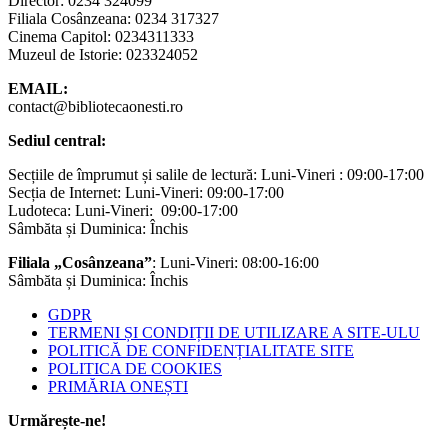
Director: 0234 324099
Filiala Cosânzeana: 0234 317327
Cinema Capitol: 0234311333
Muzeul de Istorie: 023324052
EMAIL:
contact@bibliotecaonesti.ro
Sediul central:
Secțiile de împrumut și salile de lectură: Luni-Vineri : 09:00-17:00
Secția de Internet: Luni-Vineri: 09:00-17:00
Ludoteca: Luni-Vineri: 09:00-17:00
Sâmbăta și Duminica: Închis
Filiala „Cosânzeana”
: Luni-Vineri: 08:00-16:00
Sâmbăta și Duminica: Închis
GDPR
TERMENI ȘI CONDIȚII DE UTILIZARE A SITE-ULU
POLITICĂ DE CONFIDENȚIALITATE SITE
POLITICA DE COOKIES
PRIMĂRIA ONEȘTI
Urmărește-ne!