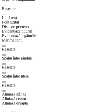
Resetare
Lupă text
Font lizibil
Dislexie prietenos
Evidențiază titlurile
Evidențiază legăturile
Mărime font
Resetare
Spațiu între rânduri
Resetare
Spațiu între litere
Resetare
Aliniază stânga
Aliniază centru
Aliniază dreapta