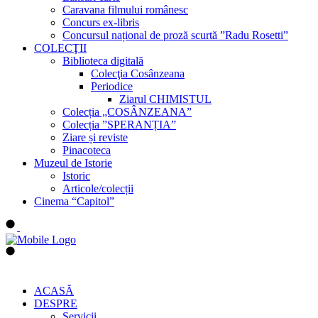
Caravana filmului românesc
Concurs ex-libris
Concursul național de proză scurtă ”Radu Rosetti”
COLECŢII
Biblioteca digitală
Colecţia Cosânzeana
Periodice
Ziarul CHIMISTUL
Colecția „COSÂNZEANA”
Colecția ”SPERANȚIA”
Ziare și reviste
Pinacoteca
Muzeul de Istorie
Istoric
Articole/colecții
Cinema “Capitol”
ACASĂ
DESPRE
Servicii