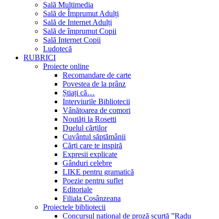
Sală Multimedia
Sală de Împrumut Adulți
Sală de Internet Adulți
Sală de împrumut Copii
Sală Internet Copii
Ludotecă
RUBRICI
Proiecte online
Recomandare de carte
Povestea de la prânz
Știați că…
Interviurile Bibliotecii
Vânătoarea de comori
Noutăți la Rosetti
Duelul cărților
Cuvântul săptămânii
Cărți care te inspiră
Expresii explicate
Gânduri celebre
LIKE pentru gramatică
Poezie pentru suflet
Editoriale
Filiala Cosânzeana
Proiectele bibliotecii
Concursul național de proză scurtă ”Radu