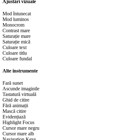
Ajustări vizuale
Mod întunecat
Mod luminos
Monocrom
Contrast mare
Saturație mare
Saturație mică
Culoare text
Culoare titlu
Culoare fundal
Alte instrumente
Fară sunet
Ascunde imaginile
Tastatură virtuală
Ghid de citire
Fără animații
Mască citire
Evidențiază
Highlight Focus
Cursor mare negru
Cursor mare alb
Navigation Keys