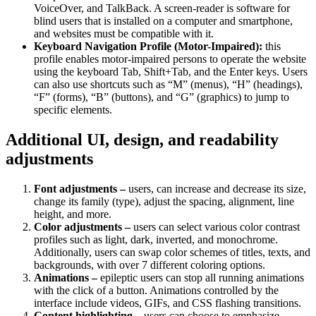
VoiceOver, and TalkBack. A screen-reader is software for
blind users that is installed on a computer and smartphone,
and websites must be compatible with it.
Keyboard Navigation Profile (Motor-Impaired):
this
profile enables motor-impaired persons to operate the website
using the keyboard Tab, Shift+Tab, and the Enter keys. Users
can also use shortcuts such as “M” (menus), “H” (headings),
“F” (forms), “B” (buttons), and “G” (graphics) to jump to
specific elements.
Additional UI, design, and readability
adjustments
Font adjustments –
users, can increase and decrease its size,
change its family (type), adjust the spacing, alignment, line
height, and more.
Color adjustments –
users can select various color contrast
profiles such as light, dark, inverted, and monochrome.
Additionally, users can swap color schemes of titles, texts, and
backgrounds, with over 7 different coloring options.
Animations –
epileptic users can stop all running animations
with the click of a button. Animations controlled by the
interface include videos, GIFs, and CSS flashing transitions.
Content highlighting –
users can choose to emphasize