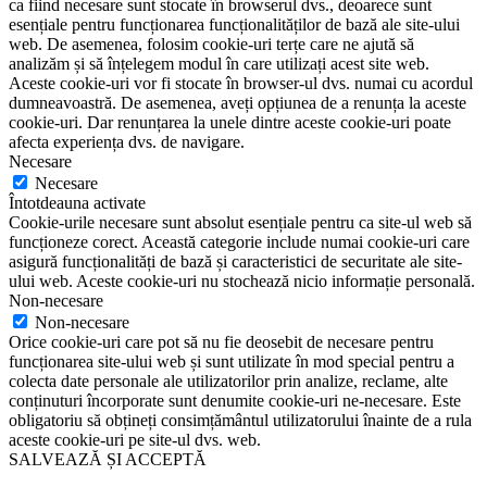
ca fiind necesare sunt stocate în browserul dvs., deoarece sunt
esențiale pentru funcționarea funcționalităților de bază ale site-ului
web. De asemenea, folosim cookie-uri terțe care ne ajută să
analizăm și să înțelegem modul în care utilizați acest site web.
Aceste cookie-uri vor fi stocate în browser-ul dvs. numai cu acordul
dumneavoastră. De asemenea, aveți opțiunea de a renunța la aceste
cookie-uri. Dar renunțarea la unele dintre aceste cookie-uri poate
afecta experiența dvs. de navigare.
Necesare
Necesare
Întotdeauna activate
Cookie-urile necesare sunt absolut esențiale pentru ca site-ul web să
funcționeze corect. Această categorie include numai cookie-uri care
asigură funcționalități de bază și caracteristici de securitate ale site-
ului web. Aceste cookie-uri nu stochează nicio informație personală.
Non-necesare
Non-necesare
Orice cookie-uri care pot să nu fie deosebit de necesare pentru
funcționarea site-ului web și sunt utilizate în mod special pentru a
colecta date personale ale utilizatorilor prin analize, reclame, alte
conținuturi încorporate sunt denumite cookie-uri ne-necesare. Este
obligatoriu să obțineți consimțământul utilizatorului înainte de a rula
aceste cookie-uri pe site-ul dvs. web.
SALVEAZĂ ȘI ACCEPTĂ