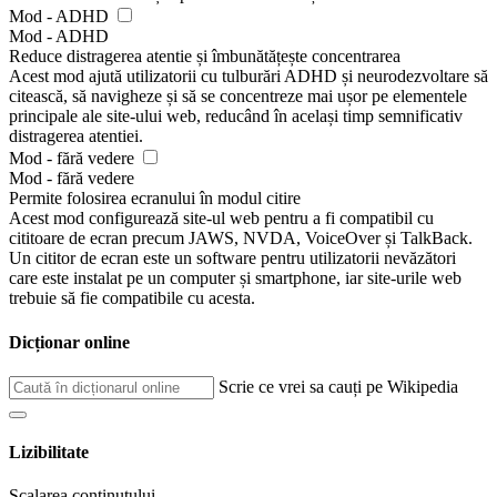
Mod - ADHD
Mod - ADHD
Reduce distragerea atentie și îmbunătățește concentrarea
Acest mod ajută utilizatorii cu tulburări ADHD și neurodezvoltare să
citească, să navigheze și să se concentreze mai ușor pe elementele
principale ale site-ului web, reducând în același timp semnificativ
distragerea atentiei.
Mod - fără vedere
Mod - fără vedere
Permite folosirea ecranului în modul citire
Acest mod configurează site-ul web pentru a fi compatibil cu
cititoare de ecran precum JAWS, NVDA, VoiceOver și TalkBack.
Un cititor de ecran este un software pentru utilizatorii nevăzători
care este instalat pe un computer și smartphone, iar site-urile web
trebuie să fie compatibile cu acesta.
Dicționar online
Scrie ce vrei sa cauți pe Wikipedia
Lizibilitate
Scalarea conținutului