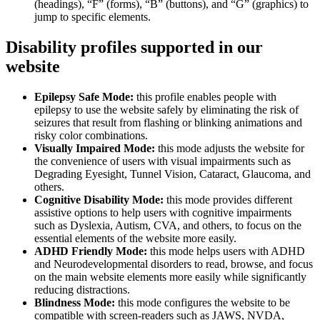
(headings), “F” (forms), “B” (buttons), and “G” (graphics) to
jump to specific elements.
Disability profiles supported in our
website
Epilepsy Safe Mode:
this profile enables people with
epilepsy to use the website safely by eliminating the risk of
seizures that result from flashing or blinking animations and
risky color combinations.
Visually Impaired Mode:
this mode adjusts the website for
the convenience of users with visual impairments such as
Degrading Eyesight, Tunnel Vision, Cataract, Glaucoma, and
others.
Cognitive Disability Mode:
this mode provides different
assistive options to help users with cognitive impairments
such as Dyslexia, Autism, CVA, and others, to focus on the
essential elements of the website more easily.
ADHD Friendly Mode:
this mode helps users with ADHD
and Neurodevelopmental disorders to read, browse, and focus
on the main website elements more easily while significantly
reducing distractions.
Blindness Mode:
this mode configures the website to be
compatible with screen-readers such as JAWS, NVDA,