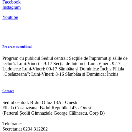
Facebook
Instagram
Youtube
Program cu publicul
Program cu publicul Sediul central: Secțiile de împrumut și sălile de
lectură: Luni-Vineri – 9-17 Secția de Internet: Luni-Vineri: 9-17
Ludoteca: Luni-Vineri: 09-17 Sâmbăta și Duminica: Închis Filiala
„Cosânzeana”: Luni-Vineri: 8-16 Sâmbăta și Duminica: Închis
Contact
Sediul central: B-dul Oituz 13A - Onești
Filiala Cosânzeana: B-dul Republicii 43 - Onești
(Parterul Școlii Gimnaziale George Călinescu, Corp B)
Telefoane:
Secretariat 0234 312202