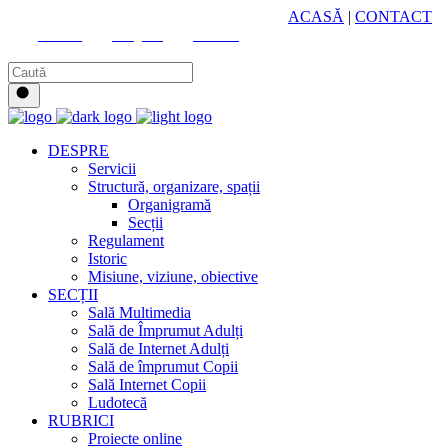
HUB CULTURAL ZONAL
ACASĂ
|
CONTACT
Youtube
Instagram
Facebook
DESPRE
Servicii
Structură, organizare, spații
Organigramă
Secții
Regulament
Istoric
Misiune, viziune, obiective
SECȚII
Sală Multimedia
Sală de Împrumut Adulți
Sală de Internet Adulți
Sală de împrumut Copii
Sală Internet Copii
Ludotecă
RUBRICI
Proiecte online