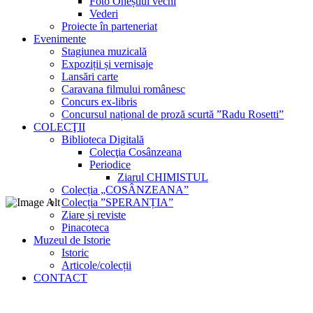
Foto Oneștiul vechi
Vederi
Proiecte în parteneriat
Evenimente
Stagiunea muzicală
Expoziții și vernisaje
Lansări carte
Caravana filmului românesc
Concurs ex-libris
Concursul național de proză scurtă ”Radu Rosetti”
COLECŢII
Biblioteca Digitală
Colecţia Cosânzeana
Periodice
Ziarul CHIMISTUL
Colecția „COSÂNZEANA”
Colecția ”SPERANȚIA”
Ziare și reviste
Pinacoteca
Muzeul de Istorie
Istoric
Articole/colecții
CONTACT