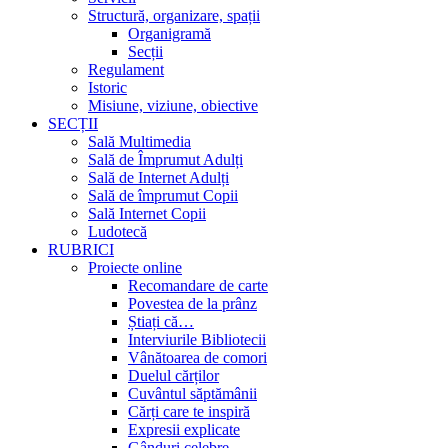
Structură, organizare, spații
Organigramă
Secții
Regulament
Istoric
Misiune, viziune, obiective
SECȚII
Sală Multimedia
Sală de Împrumut Adulți
Sală de Internet Adulți
Sală de împrumut Copii
Sală Internet Copii
Ludotecă
RUBRICI
Proiecte online
Recomandare de carte
Povestea de la prânz
Știați că…
Interviurile Bibliotecii
Vânătoarea de comori
Duelul cărților
Cuvântul săptămânii
Cărți care te inspiră
Expresii explicate
Gânduri celebre