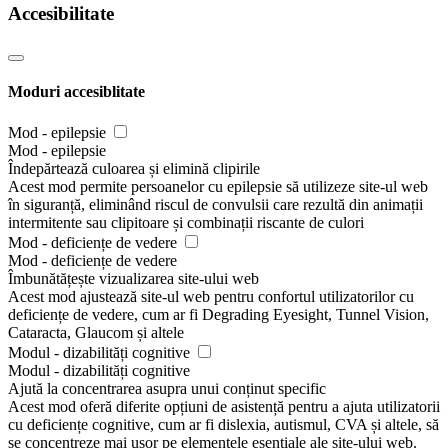
Accesibilitate
Moduri accesiblitate
Mod - epilepsie
Mod - epilepsie
Îndepărtează culoarea și elimină clipirile
Acest mod permite persoanelor cu epilepsie să utilizeze site-ul web
în siguranță, eliminând riscul de convulsii care rezultă din animații
intermitente sau clipitoare și combinații riscante de culori
Mod - deficiențe de vedere
Mod - deficiențe de vedere
Îmbunătățește vizualizarea site-ului web
Acest mod ajustează site-ul web pentru confortul utilizatorilor cu
deficiențe de vedere, cum ar fi Degrading Eyesight, Tunnel Vision,
Cataracta, Glaucom și altele
Modul - dizabilități cognitive
Modul - dizabilități cognitive
Ajută la concentrarea asupra unui conținut specific
Acest mod oferă diferite opțiuni de asistență pentru a ajuta utilizatorii
cu deficiențe cognitive, cum ar fi dislexia, autismul, CVA și altele, să
se concentreze mai ușor pe elementele esențiale ale site-ului web.