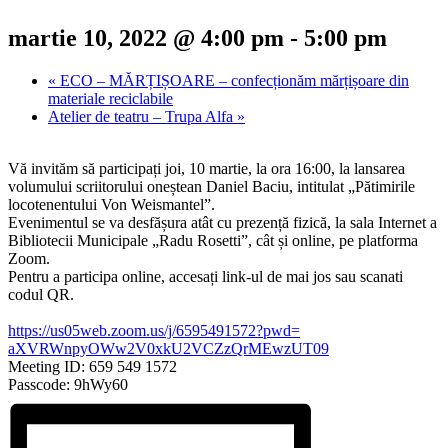
martie 10, 2022 @ 4:00 pm
-
5:00 pm
«
ECO – MĂRȚIȘOARE – confecționăm mărțișoare din
materiale reciclabile
Atelier de teatru – Trupa Alfa
»
Vă invităm să participați joi, 10 martie, la ora 16:00, la lansarea
volumului scriitorului oneștean Daniel Baciu, intitulat „Pătimirile
locotenentului Von Weismantel”.
Evenimentul se va desfășura atât cu prezență fizică, la sala Internet a
Bibliotecii Municipale „Radu Rosetti”, cât și online, pe platforma
Zoom.
Pentru a participa online, accesați link-ul de mai jos sau scanati
codul QR.
https://us05web.zoom.us/j/
6595491572?pwd=
aXVRWnpyOWw2V0xkU2VCZzQrMEwzUT
09
Meeting ID: 659 549 1572
Passcode: 9hWy60