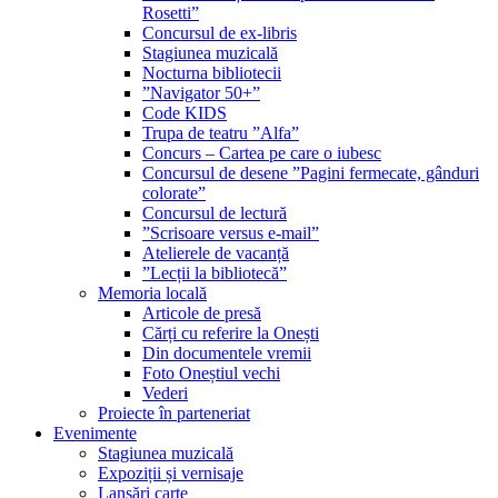
Rosetti”
Concursul de ex-libris
Stagiunea muzicală
Nocturna bibliotecii
”Navigator 50+”
Code KIDS
Trupa de teatru ”Alfa”
Concurs – Cartea pe care o iubesc
Concursul de desene ”Pagini fermecate, gânduri
colorate”
Concursul de lectură
”Scrisoare versus e-mail”
Atelierele de vacanță
”Lecții la bibliotecă”
Memoria locală
Articole de presă
Cărți cu referire la Onești
Din documentele vremii
Foto Oneștiul vechi
Vederi
Proiecte în parteneriat
Evenimente
Stagiunea muzicală
Expoziții și vernisaje
Lansări carte