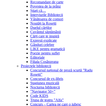
Recomandare de carte
Povestea de la prânz
Știați că…
Interviurile Bibliotecii
Vânătoarea de comori
Noutăți la Rosetti
Duelul cărților
Cuvântul săptămânii
Cărți care te inspiră
Expresii explicate
Gânduri celebre
LIKE pentru gramatică
Poezie pentru suflet
Editoriale
Filiala Cosânzeana
Proiectele bibliotecii
Concursul național de proză scurtă ”Radu
Rosetti”
Concursul de ex-libris
Stagiunea muzicală
Nocturna bibliotecii
”Navigator 50+”
Code KIDS
Trupa de teatru ”Alfa”
Concurs – Cartea pe care o iubesc