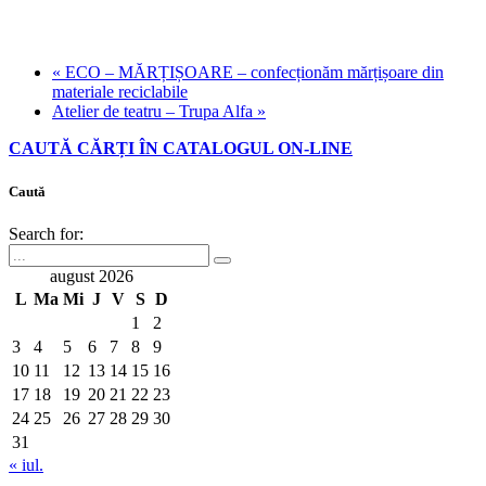
«
ECO – MĂRȚIȘOARE – confecționăm mărțișoare din
materiale reciclabile
Atelier de teatru – Trupa Alfa
»
CAUTĂ CĂRȚI ÎN CATALOGUL ON-LINE
Caută
Search for:
august 2026
L
Ma
Mi
J
V
S
D
1
2
3
4
5
6
7
8
9
10
11
12
13
14
15
16
17
18
19
20
21
22
23
24
25
26
27
28
29
30
31
« iul.