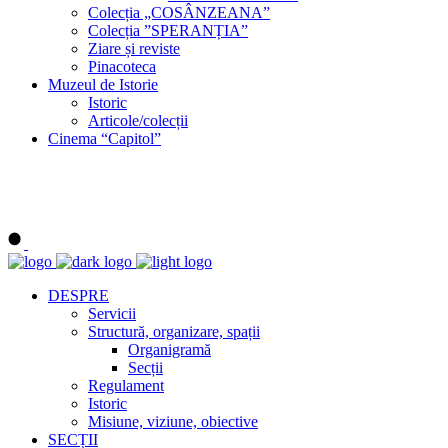
Colecția „COSÂNZEANA”
Colecția ”SPERANȚIA”
Ziare și reviste
Pinacoteca
Muzeul de Istorie
Istoric
Articole/colecții
Cinema “Capitol”
DESPRE
Servicii
Structură, organizare, spații
Organigramă
Secții
Regulament
Istoric
Misiune, viziune, obiective
SECȚII