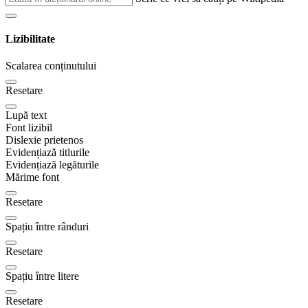
Lizibilitate
Scalarea conținutului
Resetare
Lupă text
Font lizibil
Dislexie prietenos
Evidențiază titlurile
Evidențiază legăturile
Mărime font
Resetare
Spațiu între rânduri
Resetare
Spațiu între litere
Resetare