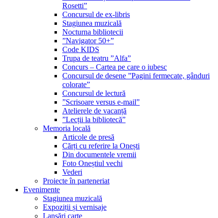
Rosetti”
Concursul de ex-libris
Stagiunea muzicală
Nocturna bibliotecii
”Navigator 50+”
Code KIDS
Trupa de teatru ”Alfa”
Concurs – Cartea pe care o iubesc
Concursul de desene ”Pagini fermecate, gânduri
colorate”
Concursul de lectură
”Scrisoare versus e-mail”
Atelierele de vacanță
”Lecții la bibliotecă”
Memoria locală
Articole de presă
Cărți cu referire la Onești
Din documentele vremii
Foto Oneștiul vechi
Vederi
Proiecte în parteneriat
Evenimente
Stagiunea muzicală
Expoziții și vernisaje
Lansări carte