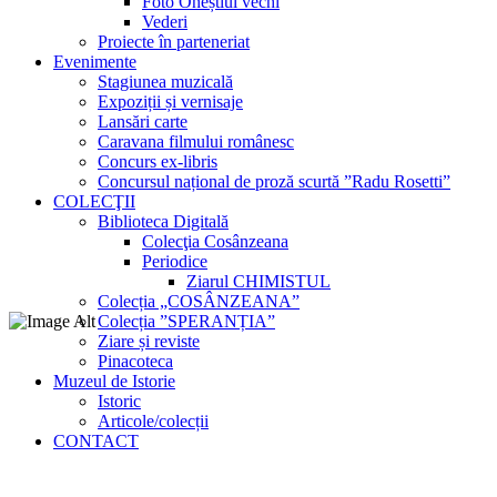
Foto Oneștiul vechi
Vederi
Proiecte în parteneriat
Evenimente
Stagiunea muzicală
Expoziții și vernisaje
Lansări carte
Caravana filmului românesc
Concurs ex-libris
Concursul național de proză scurtă ”Radu Rosetti”
COLECŢII
Biblioteca Digitală
Colecţia Cosânzeana
Periodice
Ziarul CHIMISTUL
Colecția „COSÂNZEANA”
Colecția ”SPERANȚIA”
Ziare și reviste
Pinacoteca
Muzeul de Istorie
Istoric
Articole/colecții
CONTACT