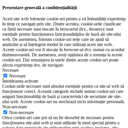
Prezentare generală a confidențialității
Acest site web folosește cookie-uri pentru a vă îmbunătăți experiența
în timp ce navigați prin site. Dintre acestea, cookie-urile clasificate
ca fiind necesare sunt stocate în browserul dvs., deoarece sunt
esențiale pentru funcționarea funcționalităților de bază ale site-ului
web. De asemenea, folosim cookie-uri terțe care ne ajută să
analizăm și să înțelegem modul în care utilizați acest site web.
Aceste cookie-uri vor fi stocate în browser-ul dvs. numai cu acordul
dumneavoastră. De asemenea, aveți opțiunea de a renunța la aceste
cookie-uri. Dar renunțarea la unele dintre aceste cookie-uri poate
afecta experiența dvs. de navigare.
Necesare
Necesare
Întotdeauna activate
Cookie-urile necesare sunt absolut esențiale pentru ca site-ul web să
funcționeze corect. Această categorie include numai cookie-uri care
asigură funcționalități de bază și caracteristici de securitate ale site-
ului web. Aceste cookie-uri nu stochează nicio informație personală.
Non-necesare
Non-necesare
Orice cookie-uri care pot să nu fie deosebit de necesare pentru
funcționarea site-ului web și sunt utilizate în mod special pentru a
colecta date personale ale utilizatorilor prin analize, reclame, alte