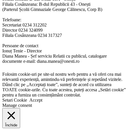
Filiala Cosânzeana: B-dul Republicii 43 - Onești
(Parterul Școlii Gimnaziale George Călinescu, Corp B)
Telefoane:
Secretariat 0234 312202
Director 0234 324099
Filiala Cosânzeana 0234 317327
Persoane de contact
Ionuț Tenie - Director
Diana Manea - Șef serviciu Relatii cu publicul, catalogare
documente e-mail: diana.manea@onesti.ro
Folosim cookie-uri pe site-ul nostru web pentru a vă oferi cea mai
relevantă experiență, amintindu-vă preferințele și repetând vizitele.
Dând clic pe „Acceptați toate”, sunteți de acord cu utilizarea
TOATE cookie-urile. Cu toate acestea, puteți accesa „Setări cookie”
pentru a furniza un consimțământ controlat.
Setari Cookie
Accept
Manage consent
Închide