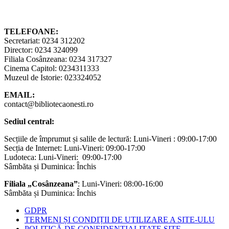
TELEFOANE:
Secretariat: 0234 312202
Director: 0234 324099
Filiala Cosânzeana: 0234 317327
Cinema Capitol: 0234311333
Muzeul de Istorie: 023324052
EMAIL:
contact@bibliotecaonesti.ro
Sediul central:
Secțiile de împrumut și salile de lectură: Luni-Vineri : 09:00-17:00
Secția de Internet: Luni-Vineri: 09:00-17:00
Ludoteca: Luni-Vineri: 09:00-17:00
Sâmbăta și Duminica: Închis
Filiala „Cosânzeana”
: Luni-Vineri: 08:00-16:00
Sâmbăta și Duminica: Închis
GDPR
TERMENI ȘI CONDIȚII DE UTILIZARE A SITE-ULU
POLITICĂ DE CONFIDENȚIALITATE SITE