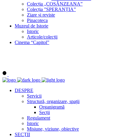
Colecția „COSÂNZEANA”
Colecția ”SPERANȚIA”
Ziare și reviste
Pinacoteca
Muzeul de Istorie
Istoric
Articole/colecții
Cinema “Capitol”
DESPRE
Servicii
Structură, organizare, spații
Organigramă
Secții
Regulament
Istoric
Misiune, viziune, obiective
SECȚII