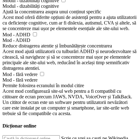
Modul - dizabilități cognitive
Modul - dizabilități cognitive
Ajută la concentrarea asupra unui conținut specific
Acest mod oferă diferite opțiuni de asistență pentru a ajuta utilizatorii
cu deficiențe cognitive, cum ar fi dislexia, autismul, CVA și altele, să
se concentreze mai ușor pe elementele esențiale ale site-ului web.
Mod - ADHD
Mod - ADHD
Reduce distragerea atentie și îmbunătățește concentrarea
Acest mod ajută utilizatorii cu tulburări ADHD și neurodezvoltare să
citească, să navigheze și să se concentreze mai ușor pe elementele
principale ale site-ului web, reducând în același timp semnificativ
distragerea atentiei.
Mod - fără vedere
Mod - fără vedere
Permite folosirea ecranului în modul citire
Acest mod configurează site-ul web pentru a fi compatibil cu
cititoare de ecran precum JAWS, NVDA, VoiceOver și TalkBack.
Un cititor de ecran este un software pentru utilizatorii nevăzători
care este instalat pe un computer și smartphone, iar site-urile web
trebuie să fie compatibile cu acesta.
Dicționar online
Scrie ce vrei sa cauți pe Wikipedia