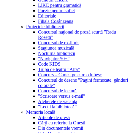
LIKE pentru gramatică
Poezie pentru suflet
Editoriale
Filiala Cosânzeana
Proiectele bibliotecii
Concursul național de proză scurtă ”Radu
Rosetti”
Concursul de ex-libris
Stagiunea muzicală
Nocturna bibliotecii
”Navigator 50+”
Code KIDS
Trupa de teatru ”Alfa”
Concurs – Cartea pe care o iubesc
Concursul de desene ”Pagini fermecate, gânduri
colorate”
Concursul de lectură
”Scrisoare versus e-mail”
Atelierele de vacanță
”Lecții la bibliotecă”
Memoria locală
Articole de presă
Cărți cu referire la Onești
Din documentele vremii