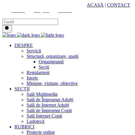
HUB CULTURAL ZONAL
ACASĂ
|
CONTACT
Youtube
Instagram
Facebook
DESPRE
Servicii
Structură, organizare, spații
Organigramă
Secții
Regulament
Istoric
Misiune, viziune, obiective
SECȚII
Sală Multimedia
Sală de Împrumut Adulți
Sală de Internet Adulți
Sală de împrumut Copii
Sală Internet Copii
Ludotecă
RUBRICI
Proiecte online