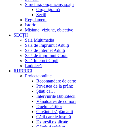
Structură, organizare, spații
Organigramă
Secții
Regulament
Istoric
Misiune, viziune, obiective
SECȚII
Sală Multimedia
Sală de Împrumut Adulți
Sală de Internet Adulți
Sală de împrumut Copii
Sală Internet Copii
Ludotecă
RUBRICI
Proiecte online
Recomandare de carte
Povestea de la prânz
Știați că…
Interviurile Bibliotecii
Vânătoarea de comori
Duelul cărților
Cuvântul săptămânii
Cărți care te inspiră
Expresii explicate
Gânduri celebre