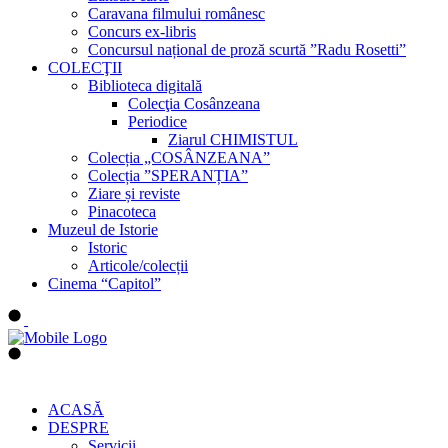
Caravana filmului românesc
Concurs ex-libris
Concursul național de proză scurtă ”Radu Rosetti”
COLECŢII
Biblioteca digitală
Colecţia Cosânzeana
Periodice
Ziarul CHIMISTUL
Colecția „COSÂNZEANA”
Colecția ”SPERANȚIA”
Ziare și reviste
Pinacoteca
Muzeul de Istorie
Istoric
Articole/colecții
Cinema “Capitol”
ACASĂ
DESPRE
Servicii