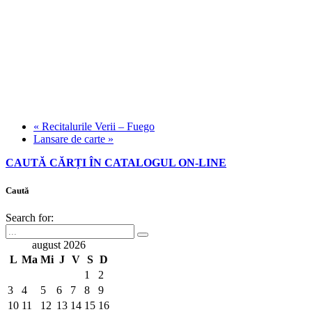
«
Recitalurile Verii – Fuego
Lansare de carte
»
CAUTĂ CĂRȚI ÎN CATALOGUL ON-LINE
Caută
Search for:
august 2026
L
Ma
Mi
J
V
S
D
1
2
3
4
5
6
7
8
9
10
11
12
13
14
15
16