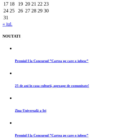
17
18
19
20
21
22
23
24
25
26
27
28
29
30
31
« iul.
NOUTATI
Premiul I la Concursul ”Cartea pe care o iubesc”
25 de ani în casa culturii, aproape de comunitate!
Ziua Universală a Iei
Premiul I la Concursul ”Cartea pe care o iubesc”