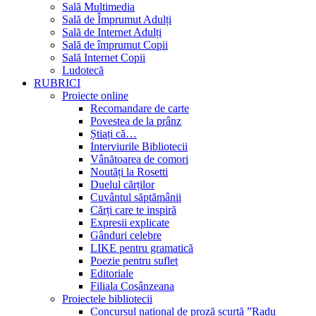
Sală Multimedia
Sală de Împrumut Adulți
Sală de Internet Adulți
Sală de împrumut Copii
Sală Internet Copii
Ludotecă
RUBRICI
Proiecte online
Recomandare de carte
Povestea de la prânz
Știați că…
Interviurile Bibliotecii
Vânătoarea de comori
Noutăți la Rosetti
Duelul cărților
Cuvântul săptămânii
Cărți care te inspiră
Expresii explicate
Gânduri celebre
LIKE pentru gramatică
Poezie pentru suflet
Editoriale
Filiala Cosânzeana
Proiectele bibliotecii
Concursul național de proză scurtă ”Radu