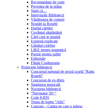
Recomandare de carte
Povestea de la prânz
Știați că…
Interviurile Bibliotecii
Vânătoarea de comori
Noutăți la Rosetti
Duelul cărților
Cuvântul săptămânii
Cărți care te inspiră
Expresii explicate
Gânduri celebre
LIKE pentru gramatică
Poezie pentru suflet
Editoriale
Filiala Cosânzeana
Proiectele bibliotecii
Concursul național de proză scurtă ”Radu
Rosetti”
Concursul de ex-libris
Stagiunea muzicală
Nocturna bibliotecii
”Navigator 50+”
Code KIDS
Trupa de teatru ”Alfa”
Concurs – Cartea pe care o iubesc