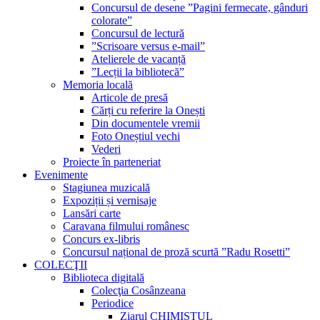
Concursul de desene ”Pagini fermecate, gânduri
colorate”
Concursul de lectură
”Scrisoare versus e-mail”
Atelierele de vacanță
”Lecții la bibliotecă”
Memoria locală
Articole de presă
Cărți cu referire la Onești
Din documentele vremii
Foto Oneștiul vechi
Vederi
Proiecte în parteneriat
Evenimente
Stagiunea muzicală
Expoziții și vernisaje
Lansări carte
Caravana filmului românesc
Concurs ex-libris
Concursul național de proză scurtă ”Radu Rosetti”
COLECŢII
Biblioteca digitală
Colecţia Cosânzeana
Periodice
Ziarul CHIMISTUL