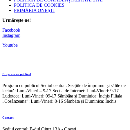
POLITICA DE COOKIES
PRIMĂRIA ONEȘTI
Urmărește-ne!
Facebook
Instagram
Youtube
Program cu publicul
Program cu publicul Sediul central: Secțiile de împrumut și sălile de
lectură: Luni-Vineri – 9-17 Secția de Internet: Luni-Vineri: 9-17
Ludoteca: Luni-Vineri: 09-17 Sâmbăta și Duminica: Închis Filiala
„Cosânzeana”: Luni-Vineri: 8-16 Sâmbăta și Duminica: Închis
Contact
Sediul central: B-dul Oituz 13A - Onești