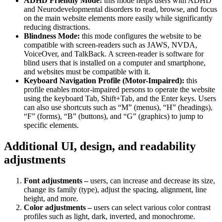
ADHD Friendly Mode:
this mode helps users with ADHD
and Neurodevelopmental disorders to read, browse, and focus
on the main website elements more easily while significantly
reducing distractions.
Blindness Mode:
this mode configures the website to be
compatible with screen-readers such as JAWS, NVDA,
VoiceOver, and TalkBack. A screen-reader is software for
blind users that is installed on a computer and smartphone,
and websites must be compatible with it.
Keyboard Navigation Profile (Motor-Impaired):
this
profile enables motor-impaired persons to operate the website
using the keyboard Tab, Shift+Tab, and the Enter keys. Users
can also use shortcuts such as “M” (menus), “H” (headings),
“F” (forms), “B” (buttons), and “G” (graphics) to jump to
specific elements.
Additional UI, design, and readability
adjustments
Font adjustments –
users, can increase and decrease its size,
change its family (type), adjust the spacing, alignment, line
height, and more.
Color adjustments –
users can select various color contrast
profiles such as light, dark, inverted, and monochrome.