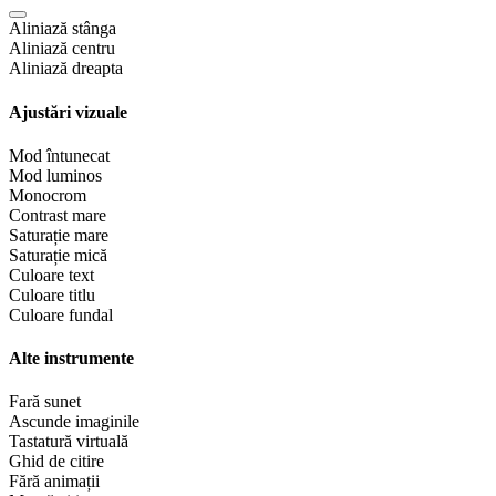
Aliniază stânga
Aliniază centru
Aliniază dreapta
Ajustări vizuale
Mod întunecat
Mod luminos
Monocrom
Contrast mare
Saturație mare
Saturație mică
Culoare text
Culoare titlu
Culoare fundal
Alte instrumente
Fară sunet
Ascunde imaginile
Tastatură virtuală
Ghid de citire
Fără animații