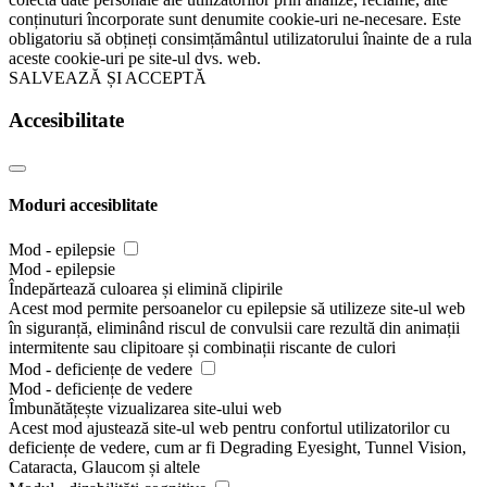
conținuturi încorporate sunt denumite cookie-uri ne-necesare. Este
obligatoriu să obțineți consimțământul utilizatorului înainte de a rula
aceste cookie-uri pe site-ul dvs. web.
SALVEAZĂ ȘI ACCEPTĂ
Accesibilitate
Moduri accesiblitate
Mod - epilepsie
Mod - epilepsie
Îndepărtează culoarea și elimină clipirile
Acest mod permite persoanelor cu epilepsie să utilizeze site-ul web
în siguranță, eliminând riscul de convulsii care rezultă din animații
intermitente sau clipitoare și combinații riscante de culori
Mod - deficiențe de vedere
Mod - deficiențe de vedere
Îmbunătățește vizualizarea site-ului web
Acest mod ajustează site-ul web pentru confortul utilizatorilor cu
deficiențe de vedere, cum ar fi Degrading Eyesight, Tunnel Vision,
Cataracta, Glaucom și altele