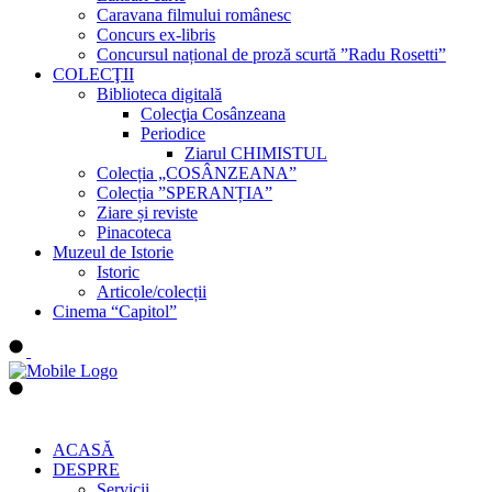
Caravana filmului românesc
Concurs ex-libris
Concursul național de proză scurtă ”Radu Rosetti”
COLECŢII
Biblioteca digitală
Colecţia Cosânzeana
Periodice
Ziarul CHIMISTUL
Colecția „COSÂNZEANA”
Colecția ”SPERANȚIA”
Ziare și reviste
Pinacoteca
Muzeul de Istorie
Istoric
Articole/colecții
Cinema “Capitol”
ACASĂ
DESPRE
Servicii