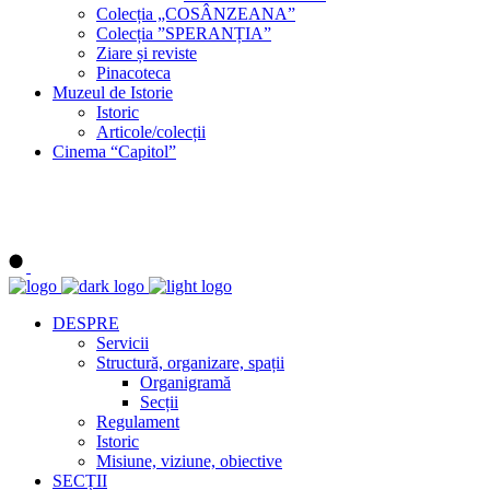
Colecția „COSÂNZEANA”
Colecția ”SPERANȚIA”
Ziare și reviste
Pinacoteca
Muzeul de Istorie
Istoric
Articole/colecții
Cinema “Capitol”
DESPRE
Servicii
Structură, organizare, spații
Organigramă
Secții
Regulament
Istoric
Misiune, viziune, obiective
SECȚII