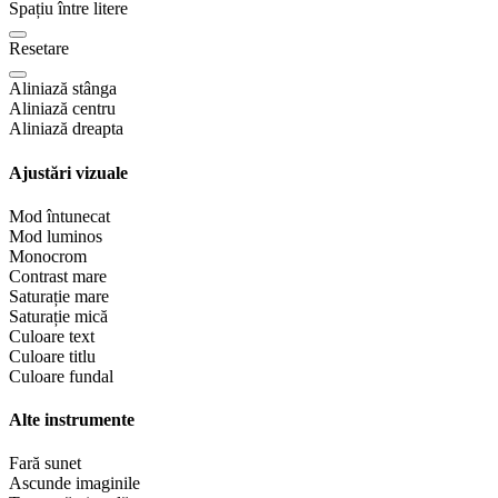
Spațiu între litere
Resetare
Aliniază stânga
Aliniază centru
Aliniază dreapta
Ajustări vizuale
Mod întunecat
Mod luminos
Monocrom
Contrast mare
Saturație mare
Saturație mică
Culoare text
Culoare titlu
Culoare fundal
Alte instrumente
Fară sunet
Ascunde imaginile