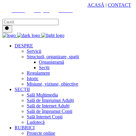
HUB CULTURAL ZONAL
ACASĂ
|
CONTACT
Youtube
Instagram
Facebook
DESPRE
Servicii
Structură, organizare, spații
Organigramă
Secții
Regulament
Istoric
Misiune, viziune, obiective
SECȚII
Sală Multimedia
Sală de Împrumut Adulți
Sală de Internet Adulți
Sală de împrumut Copii
Sală Internet Copii
Ludotecă
RUBRICI
Proiecte online