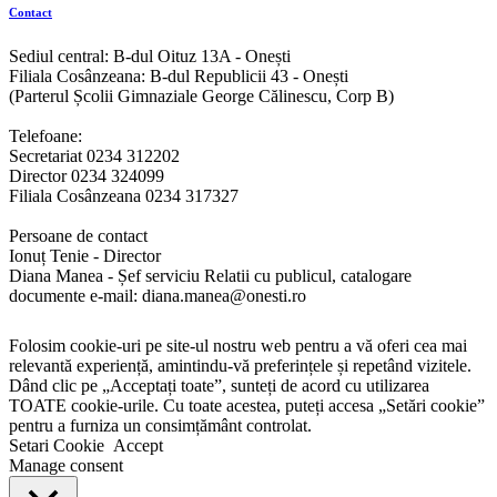
Contact
Sediul central: B-dul Oituz 13A - Onești
Filiala Cosânzeana: B-dul Republicii 43 - Onești
(Parterul Școlii Gimnaziale George Călinescu, Corp B)
Telefoane:
Secretariat 0234 312202
Director 0234 324099
Filiala Cosânzeana 0234 317327
Persoane de contact
Ionuț Tenie - Director
Diana Manea - Șef serviciu Relatii cu publicul, catalogare
documente e-mail: diana.manea@onesti.ro
Folosim cookie-uri pe site-ul nostru web pentru a vă oferi cea mai
relevantă experiență, amintindu-vă preferințele și repetând vizitele.
Dând clic pe „Acceptați toate”, sunteți de acord cu utilizarea
TOATE cookie-urile. Cu toate acestea, puteți accesa „Setări cookie”
pentru a furniza un consimțământ controlat.
Setari Cookie
Accept
Manage consent