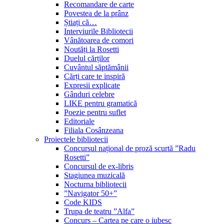
Recomandare de carte
Povestea de la prânz
Știați că…
Interviurile Bibliotecii
Vânătoarea de comori
Noutăți la Rosetti
Duelul cărților
Cuvântul săptămânii
Cărți care te inspiră
Expresii explicate
Gânduri celebre
LIKE pentru gramatică
Poezie pentru suflet
Editoriale
Filiala Cosânzeana
Proiectele bibliotecii
Concursul național de proză scurtă ”Radu
Rosetti”
Concursul de ex-libris
Stagiunea muzicală
Nocturna bibliotecii
”Navigator 50+”
Code KIDS
Trupa de teatru ”Alfa”
Concurs – Cartea pe care o iubesc