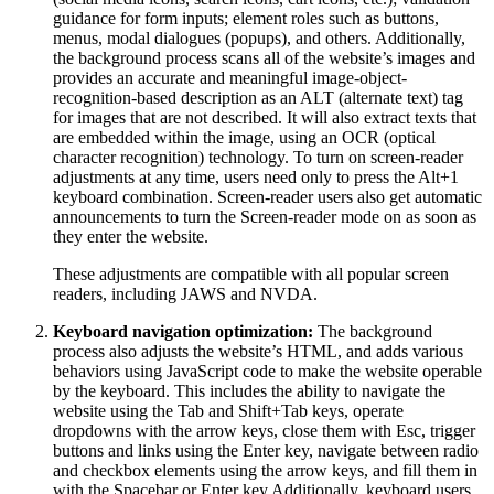
guidance for form inputs; element roles such as buttons,
menus, modal dialogues (popups), and others. Additionally,
the background process scans all of the website’s images and
provides an accurate and meaningful image-object-
recognition-based description as an ALT (alternate text) tag
for images that are not described. It will also extract texts that
are embedded within the image, using an OCR (optical
character recognition) technology. To turn on screen-reader
adjustments at any time, users need only to press the Alt+1
keyboard combination. Screen-reader users also get automatic
announcements to turn the Screen-reader mode on as soon as
they enter the website.
These adjustments are compatible with all popular screen
readers, including JAWS and NVDA.
Keyboard navigation optimization:
The background
process also adjusts the website’s HTML, and adds various
behaviors using JavaScript code to make the website operable
by the keyboard. This includes the ability to navigate the
website using the Tab and Shift+Tab keys, operate
dropdowns with the arrow keys, close them with Esc, trigger
buttons and links using the Enter key, navigate between radio
and checkbox elements using the arrow keys, and fill them in
with the Spacebar or Enter key.Additionally, keyboard users