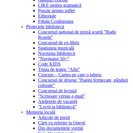
LIKE pentru gramatică
Poezie pentru suflet
Editoriale
Filiala Cosânzeana
Proiectele bibliotecii
Concursul național de proză scurtă ”Radu
Rosetti”
Concursul de ex-libris
Stagiunea muzicală
Nocturna bibliotecii
”Navigator 50+”
Code KIDS
Trupa de teatru ”Alfa”
Concurs – Cartea pe care o iubesc
Concursul de desene ”Pagini fermecate, gânduri
colorate”
Concursul de lectură
”Scrisoare versus e-mail”
Atelierele de vacanță
”Lecții la bibliotecă”
Memoria locală
Articole de presă
Cărți cu referire la Onești
Din documentele vremii