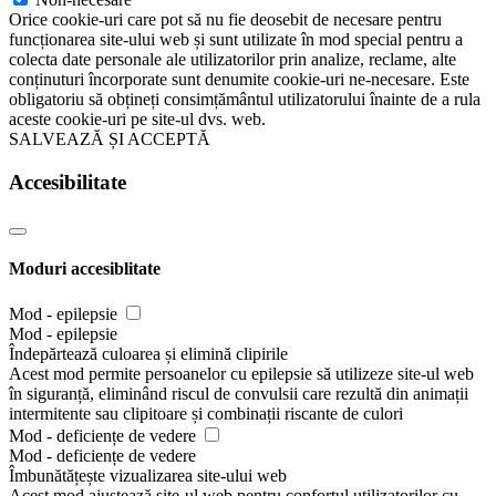
Orice cookie-uri care pot să nu fie deosebit de necesare pentru
funcționarea site-ului web și sunt utilizate în mod special pentru a
colecta date personale ale utilizatorilor prin analize, reclame, alte
conținuturi încorporate sunt denumite cookie-uri ne-necesare. Este
obligatoriu să obțineți consimțământul utilizatorului înainte de a rula
aceste cookie-uri pe site-ul dvs. web.
SALVEAZĂ ȘI ACCEPTĂ
Accesibilitate
Moduri accesiblitate
Mod - epilepsie
Mod - epilepsie
Îndepărtează culoarea și elimină clipirile
Acest mod permite persoanelor cu epilepsie să utilizeze site-ul web
în siguranță, eliminând riscul de convulsii care rezultă din animații
intermitente sau clipitoare și combinații riscante de culori
Mod - deficiențe de vedere
Mod - deficiențe de vedere
Îmbunătățește vizualizarea site-ului web
Acest mod ajustează site-ul web pentru confortul utilizatorilor cu