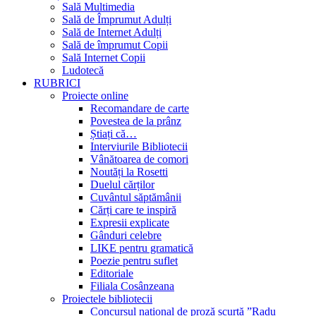
Sală Multimedia
Sală de Împrumut Adulți
Sală de Internet Adulți
Sală de împrumut Copii
Sală Internet Copii
Ludotecă
RUBRICI
Proiecte online
Recomandare de carte
Povestea de la prânz
Știați că…
Interviurile Bibliotecii
Vânătoarea de comori
Noutăți la Rosetti
Duelul cărților
Cuvântul săptămânii
Cărți care te inspiră
Expresii explicate
Gânduri celebre
LIKE pentru gramatică
Poezie pentru suflet
Editoriale
Filiala Cosânzeana
Proiectele bibliotecii
Concursul național de proză scurtă ”Radu