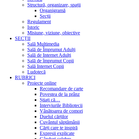
Structură, organizare, spații
Organigramă
Secții
Regulament
Istoric
Misiune, viziune, obiective
SECȚII
Sală Multimedia
Sală de Împrumut Adulți
Sală de Internet Adulți
Sală de împrumut Copii
Sală Internet Copii
Ludotecă
RUBRICI
Proiecte online
Recomandare de carte
Povestea de la prânz
Știați că…
Interviurile Bibliotecii
Vânătoarea de comori
Duelul cărților
Cuvântul săptămânii
Cărți care te inspiră
Expresii explicate
Gânduri celebre