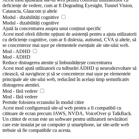
deficiențe de vedere, cum ar fi Degrading Eyesight, Tunnel Vision,
Cataracta, Glaucom și altele
Modul - dizabilități cognitive
Modul - dizabilități cognitive
Ajută la concentrarea asupra unui conținut specific
Acest mod oferă diferite opțiuni de asistență pentru a ajuta utilizatorii
cu deficiențe cognitive, cum ar fi dislexia, autismul, CVA și altele, să
se concentreze mai ușor pe elementele esențiale ale site-ului web.
Mod - ADHD
Mod - ADHD
Reduce distragerea atentie și îmbunătățește concentrarea
Acest mod ajută utilizatorii cu tulburări ADHD și neurodezvoltare să
citească, să navigheze și să se concentreze mai ușor pe elementele
principale ale site-ului web, reducând în același timp semnificativ
distragerea atentiei.
Mod - fără vedere
Mod - fără vedere
Permite folosirea ecranului în modul citire
Acest mod configurează site-ul web pentru a fi compatibil cu
cititoare de ecran precum JAWS, NVDA, VoiceOver și TalkBack.
Un cititor de ecran este un software pentru utilizatorii nevăzători
care este instalat pe un computer și smartphone, iar site-urile web
trebuie să fie compatibile cu acesta.