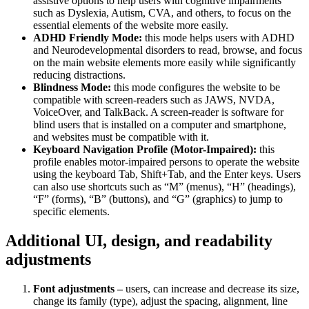
assistive options to help users with cognitive impairments
such as Dyslexia, Autism, CVA, and others, to focus on the
essential elements of the website more easily.
ADHD Friendly Mode:
this mode helps users with ADHD
and Neurodevelopmental disorders to read, browse, and focus
on the main website elements more easily while significantly
reducing distractions.
Blindness Mode:
this mode configures the website to be
compatible with screen-readers such as JAWS, NVDA,
VoiceOver, and TalkBack. A screen-reader is software for
blind users that is installed on a computer and smartphone,
and websites must be compatible with it.
Keyboard Navigation Profile (Motor-Impaired):
this
profile enables motor-impaired persons to operate the website
using the keyboard Tab, Shift+Tab, and the Enter keys. Users
can also use shortcuts such as “M” (menus), “H” (headings),
“F” (forms), “B” (buttons), and “G” (graphics) to jump to
specific elements.
Additional UI, design, and readability
adjustments
Font adjustments –
users, can increase and decrease its size,
change its family (type), adjust the spacing, alignment, line