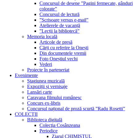
Concursul de desene ”Pagini fermecate, gânduri
colorate”
Concursul de lectură
”Scrisoare versus e-mail”
Atelierele de vacanță
”Lecții la bibliotecă”
Memoria locală
Articole de presă
Cărți cu referire la Onești
Din documentele vremii
Foto Oneștiul vechi
Vederi
Proiecte în parteneriat
Evenimente
Stagiunea muzicală
Expoziții și vernisaje
Lansări carte
Caravana filmului românesc
Concurs ex-libris
Concursul național de proză scurtă ”Radu Rosetti”
COLECŢII
Biblioteca digitală
Colecţia Cosânzeana
Periodice
Ziarul CHIMISTUL