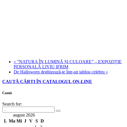
«
”NATURA ÎN LUMINĂ ȘI CULOARE” – EXPOZIȚIE
PERSONALĂ LIVIU IFRIM
De Halloween deghizează-te într-un tablou celebru
»
CAUTĂ CĂRȚI ÎN CATALOGUL ON-LINE
Caută
Search for:
august 2026
L
Ma
Mi
J
V
S
D