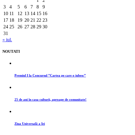
1
2
3
4
5
6
7
8
9
10
11
12
13
14
15
16
17
18
19
20
21
22
23
24
25
26
27
28
29
30
31
« iul.
NOUTATI
Premiul I la Concursul ”Cartea pe care o iubesc”
25 de ani în casa culturii, aproape de comunitate!
Ziua Universală a Iei