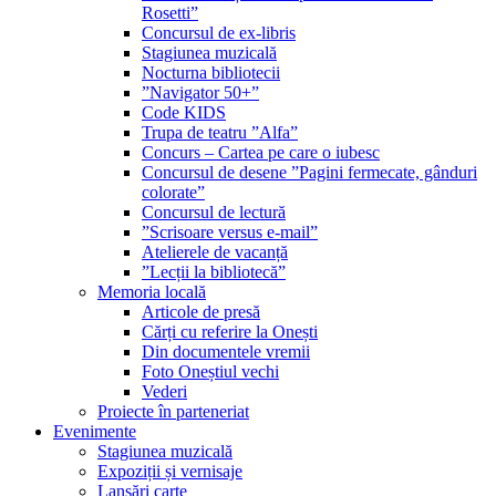
Rosetti”
Concursul de ex-libris
Stagiunea muzicală
Nocturna bibliotecii
”Navigator 50+”
Code KIDS
Trupa de teatru ”Alfa”
Concurs – Cartea pe care o iubesc
Concursul de desene ”Pagini fermecate, gânduri
colorate”
Concursul de lectură
”Scrisoare versus e-mail”
Atelierele de vacanță
”Lecții la bibliotecă”
Memoria locală
Articole de presă
Cărți cu referire la Onești
Din documentele vremii
Foto Oneștiul vechi
Vederi
Proiecte în parteneriat
Evenimente
Stagiunea muzicală
Expoziții și vernisaje
Lansări carte