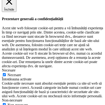
Închide
Prezentare generală a confidențialității
Acest site web folosește cookie-uri pentru a vă îmbunătăți experiența
în timp ce navigați prin site. Dintre acestea, cookie-urile clasificate
ca fiind necesare sunt stocate în browserul dvs., deoarece sunt
esențiale pentru funcționarea funcționalităților de bază ale site-ului
web. De asemenea, folosim cookie-uri terțe care ne ajută să
analizăm și să înțelegem modul în care utilizați acest site web.
Aceste cookie-uri vor fi stocate în browser-ul dvs. numai cu acordul
dumneavoastră. De asemenea, aveți opțiunea de a renunța la aceste
cookie-uri. Dar renunțarea la unele dintre aceste cookie-uri poate
afecta experiența dvs. de navigare.
Necesare
Necesare
Întotdeauna activate
Cookie-urile necesare sunt absolut esențiale pentru ca site-ul web să
funcționeze corect. Această categorie include numai cookie-uri care
asigură funcționalități de bază și caracteristici de securitate ale site-
ului web. Aceste cookie-uri nu stochează nicio informație personală.
Non-necesare
Non-necesare