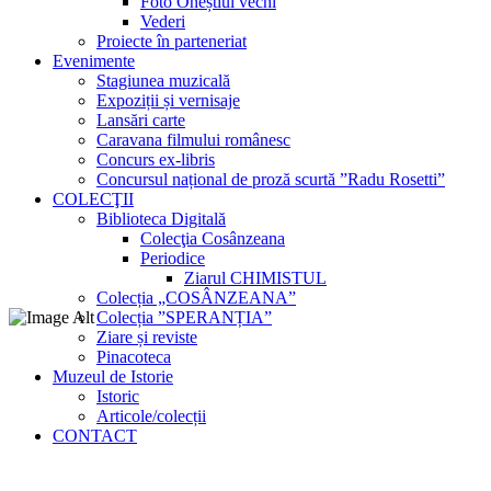
Foto Oneștiul vechi
Vederi
Proiecte în parteneriat
Evenimente
Stagiunea muzicală
Expoziții și vernisaje
Lansări carte
Caravana filmului românesc
Concurs ex-libris
Concursul național de proză scurtă ”Radu Rosetti”
COLECŢII
Biblioteca Digitală
Colecţia Cosânzeana
Periodice
Ziarul CHIMISTUL
Colecția „COSÂNZEANA”
Colecția ”SPERANȚIA”
Ziare și reviste
Pinacoteca
Muzeul de Istorie
Istoric
Articole/colecții
CONTACT