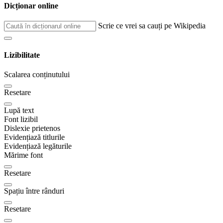
Dicționar online
Scrie ce vrei sa cauți pe Wikipedia
Lizibilitate
Scalarea conținutului
Resetare
Lupă text
Font lizibil
Dislexie prietenos
Evidențiază titlurile
Evidențiază legăturile
Mărime font
Resetare
Spațiu între rânduri
Resetare