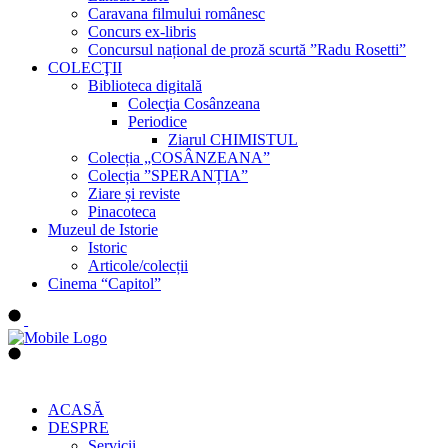
Caravana filmului românesc
Concurs ex-libris
Concursul național de proză scurtă ”Radu Rosetti”
COLECŢII
Biblioteca digitală
Colecţia Cosânzeana
Periodice
Ziarul CHIMISTUL
Colecția „COSÂNZEANA”
Colecția ”SPERANȚIA”
Ziare și reviste
Pinacoteca
Muzeul de Istorie
Istoric
Articole/colecții
Cinema “Capitol”
ACASĂ
DESPRE
Servicii