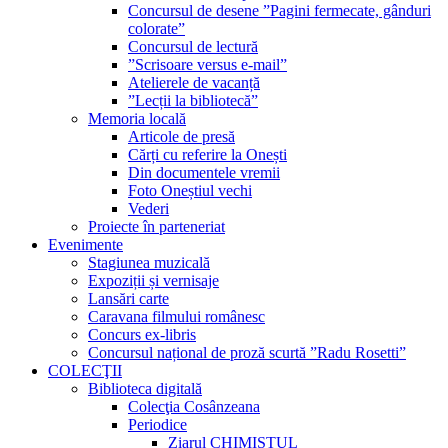
Concursul de desene ”Pagini fermecate, gânduri
colorate”
Concursul de lectură
”Scrisoare versus e-mail”
Atelierele de vacanță
”Lecții la bibliotecă”
Memoria locală
Articole de presă
Cărți cu referire la Onești
Din documentele vremii
Foto Oneștiul vechi
Vederi
Proiecte în parteneriat
Evenimente
Stagiunea muzicală
Expoziții și vernisaje
Lansări carte
Caravana filmului românesc
Concurs ex-libris
Concursul național de proză scurtă ”Radu Rosetti”
COLECŢII
Biblioteca digitală
Colecţia Cosânzeana
Periodice
Ziarul CHIMISTUL