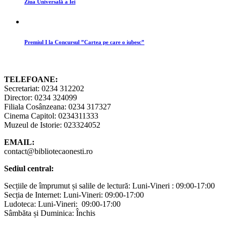
Ziua Universală a Iei
Premiul I la Concursul ”Cartea pe care o iubesc”
TELEFOANE:
Secretariat: 0234 312202
Director: 0234 324099
Filiala Cosânzeana: 0234 317327
Cinema Capitol: 0234311333
Muzeul de Istorie: 023324052
EMAIL:
contact@bibliotecaonesti.ro
Sediul central:
Secțiile de împrumut și salile de lectură: Luni-Vineri : 09:00-17:00
Secția de Internet: Luni-Vineri: 09:00-17:00
Ludoteca: Luni-Vineri: 09:00-17:00
Sâmbăta și Duminica: Închis