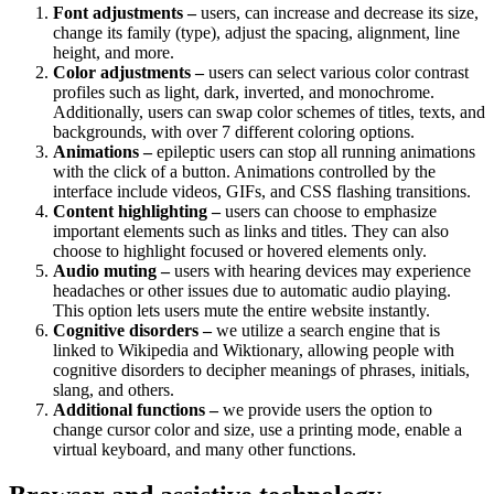
Font adjustments –
users, can increase and decrease its size,
change its family (type), adjust the spacing, alignment, line
height, and more.
Color adjustments –
users can select various color contrast
profiles such as light, dark, inverted, and monochrome.
Additionally, users can swap color schemes of titles, texts, and
backgrounds, with over 7 different coloring options.
Animations –
epileptic users can stop all running animations
with the click of a button. Animations controlled by the
interface include videos, GIFs, and CSS flashing transitions.
Content highlighting –
users can choose to emphasize
important elements such as links and titles. They can also
choose to highlight focused or hovered elements only.
Audio muting –
users with hearing devices may experience
headaches or other issues due to automatic audio playing.
This option lets users mute the entire website instantly.
Cognitive disorders –
we utilize a search engine that is
linked to Wikipedia and Wiktionary, allowing people with
cognitive disorders to decipher meanings of phrases, initials,
slang, and others.
Additional functions –
we provide users the option to
change cursor color and size, use a printing mode, enable a
virtual keyboard, and many other functions.