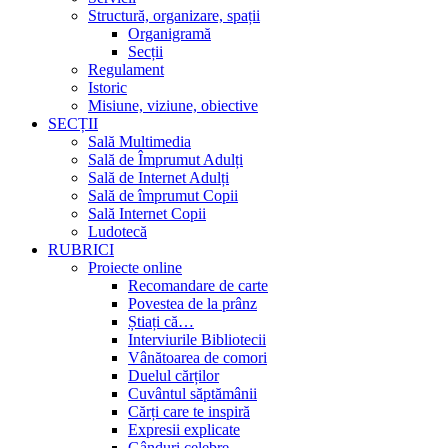
Structură, organizare, spații
Organigramă
Secții
Regulament
Istoric
Misiune, viziune, obiective
SECȚII
Sală Multimedia
Sală de Împrumut Adulți
Sală de Internet Adulți
Sală de împrumut Copii
Sală Internet Copii
Ludotecă
RUBRICI
Proiecte online
Recomandare de carte
Povestea de la prânz
Știați că…
Interviurile Bibliotecii
Vânătoarea de comori
Duelul cărților
Cuvântul săptămânii
Cărți care te inspiră
Expresii explicate
Gânduri celebre