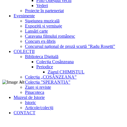
Foto Oneștiul vechi
Vederi
Proiecte în parteneriat
Evenimente
Stagiunea muzicală
Expoziții și vernisaje
Lansări carte
Caravana filmului românesc
Concurs ex-libris
Concursul național de proză scurtă ”Radu Rosetti”
COLECŢII
Biblioteca Digitală
Colecţia Cosânzeana
Periodice
Ziarul CHIMISTUL
Colecția „COSÂNZEANA”
Colecția ”SPERANȚIA”
Ziare și reviste
Pinacoteca
Muzeul de Istorie
Istoric
Articole/colecții
CONTACT