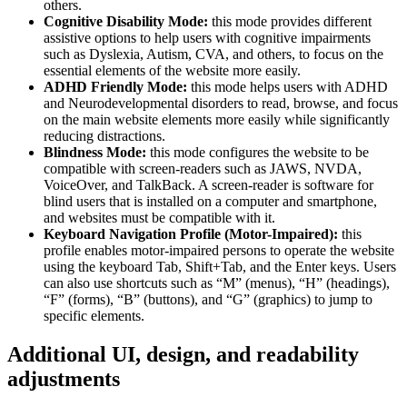
others.
Cognitive Disability Mode:
this mode provides different
assistive options to help users with cognitive impairments
such as Dyslexia, Autism, CVA, and others, to focus on the
essential elements of the website more easily.
ADHD Friendly Mode:
this mode helps users with ADHD
and Neurodevelopmental disorders to read, browse, and focus
on the main website elements more easily while significantly
reducing distractions.
Blindness Mode:
this mode configures the website to be
compatible with screen-readers such as JAWS, NVDA,
VoiceOver, and TalkBack. A screen-reader is software for
blind users that is installed on a computer and smartphone,
and websites must be compatible with it.
Keyboard Navigation Profile (Motor-Impaired):
this
profile enables motor-impaired persons to operate the website
using the keyboard Tab, Shift+Tab, and the Enter keys. Users
can also use shortcuts such as “M” (menus), “H” (headings),
“F” (forms), “B” (buttons), and “G” (graphics) to jump to
specific elements.
Additional UI, design, and readability
adjustments