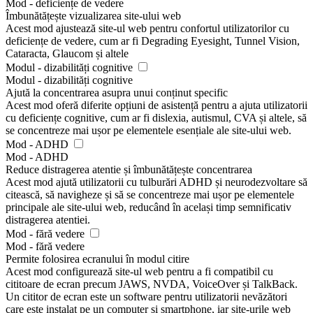
Mod - deficiențe de vedere
Îmbunătățește vizualizarea site-ului web
Acest mod ajustează site-ul web pentru confortul utilizatorilor cu
deficiențe de vedere, cum ar fi Degrading Eyesight, Tunnel Vision,
Cataracta, Glaucom și altele
Modul - dizabilități cognitive
Modul - dizabilități cognitive
Ajută la concentrarea asupra unui conținut specific
Acest mod oferă diferite opțiuni de asistență pentru a ajuta utilizatorii
cu deficiențe cognitive, cum ar fi dislexia, autismul, CVA și altele, să
se concentreze mai ușor pe elementele esențiale ale site-ului web.
Mod - ADHD
Mod - ADHD
Reduce distragerea atentie și îmbunătățește concentrarea
Acest mod ajută utilizatorii cu tulburări ADHD și neurodezvoltare să
citească, să navigheze și să se concentreze mai ușor pe elementele
principale ale site-ului web, reducând în același timp semnificativ
distragerea atentiei.
Mod - fără vedere
Mod - fără vedere
Permite folosirea ecranului în modul citire
Acest mod configurează site-ul web pentru a fi compatibil cu
cititoare de ecran precum JAWS, NVDA, VoiceOver și TalkBack.
Un cititor de ecran este un software pentru utilizatorii nevăzători
care este instalat pe un computer și smartphone, iar site-urile web