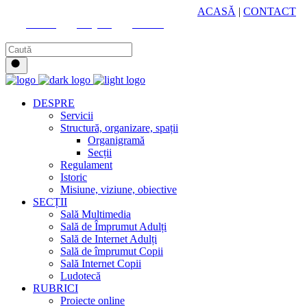
HUB CULTURAL ZONAL
ACASĂ
|
CONTACT
Youtube
Instagram
Facebook
DESPRE
Servicii
Structură, organizare, spații
Organigramă
Secții
Regulament
Istoric
Misiune, viziune, obiective
SECȚII
Sală Multimedia
Sală de Împrumut Adulți
Sală de Internet Adulți
Sală de împrumut Copii
Sală Internet Copii
Ludotecă
RUBRICI
Proiecte online