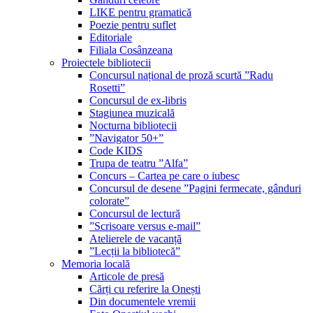
LIKE pentru gramatică
Poezie pentru suflet
Editoriale
Filiala Cosânzeana
Proiectele bibliotecii
Concursul național de proză scurtă ”Radu
Rosetti”
Concursul de ex-libris
Stagiunea muzicală
Nocturna bibliotecii
”Navigator 50+”
Code KIDS
Trupa de teatru ”Alfa”
Concurs – Cartea pe care o iubesc
Concursul de desene ”Pagini fermecate, gânduri
colorate”
Concursul de lectură
”Scrisoare versus e-mail”
Atelierele de vacanță
”Lecții la bibliotecă”
Memoria locală
Articole de presă
Cărți cu referire la Onești
Din documentele vremii