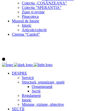
Colecția „COSÂNZEANA”
Colecția ”SPERANȚIA”
Ziare și reviste
Pinacoteca
Muzeul de Istorie
Istoric
Articole/colecții
Cinema “Capitol”
DESPRE
Servicii
Structură, organizare, spații
Organigramă
Secții
Regulament
Istoric
Misiune, viziune, obiective
SECȚII