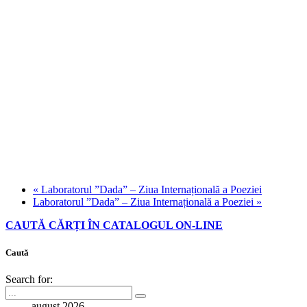
«
Laboratorul ”Dada” – Ziua Internațională a Poeziei
Laboratorul ”Dada” – Ziua Internațională a Poeziei
»
CAUTĂ CĂRȚI ÎN CATALOGUL ON-LINE
Caută
Search for:
august 2026