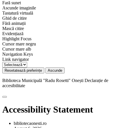
Fară sunet
Ascunde imaginile
Tastatură virtuală
Ghid de citire
Fără animații
Mască citire
Evidențiază
Highlight Focus
Cursor mare negru
Cursor mare alb
Navigation Keys
Link navigator
Resetatează preferințe
Ascunde
Biblioteca Municipală "Radu Rosetti" Onești
Declarație de
accesibilitate
Accessibility Statement
bibliotecaonesti.ro