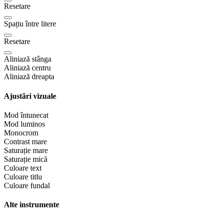
Resetare
Spațiu între litere
Resetare
Aliniază stânga
Aliniază centru
Aliniază dreapta
Ajustări vizuale
Mod întunecat
Mod luminos
Monocrom
Contrast mare
Saturație mare
Saturație mică
Culoare text
Culoare titlu
Culoare fundal
Alte instrumente