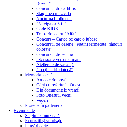
Rosetti”
Concursul de ex-libris
Stagiunea muzicală
Nocturna bibliotecii
”Navigator 50+”
Code KIDS
Trupa de teatru ”Alfa”
Concurs – Cartea pe care o iubesc
Concursul de desene ”Pagini fermecate, gânduri
colorate”
Concursul de lectură
”Scrisoare versus e-mail”
Atelierele de vacanță
”Lecții la bibliotecă”
Memoria locală
Articole de presă
Cărți cu referire la Onești
Din documentele vremii
Foto Oneștiul vechi
Vederi
Proiecte în parteneriat
Evenimente
Stagiunea muzicală
Expoziții și vernisaje
Lansări carte