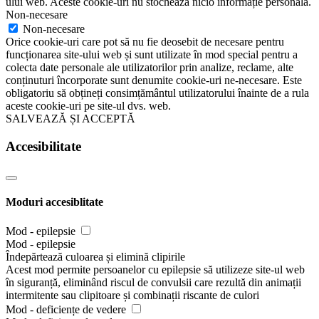
ului web. Aceste cookie-uri nu stochează nicio informație personală.
Non-necesare
Non-necesare
Orice cookie-uri care pot să nu fie deosebit de necesare pentru
funcționarea site-ului web și sunt utilizate în mod special pentru a
colecta date personale ale utilizatorilor prin analize, reclame, alte
conținuturi încorporate sunt denumite cookie-uri ne-necesare. Este
obligatoriu să obțineți consimțământul utilizatorului înainte de a rula
aceste cookie-uri pe site-ul dvs. web.
SALVEAZĂ ȘI ACCEPTĂ
Accesibilitate
Moduri accesiblitate
Mod - epilepsie
Mod - epilepsie
Îndepărtează culoarea și elimină clipirile
Acest mod permite persoanelor cu epilepsie să utilizeze site-ul web
în siguranță, eliminând riscul de convulsii care rezultă din animații
intermitente sau clipitoare și combinații riscante de culori
Mod - deficiențe de vedere