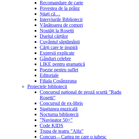
Recomandare de carte
Povestea de la prânz
Știați că…
Interviurile Bibliotecii
Vânătoarea de comori
Noutăți la Rosetti
Duelul cărților
Cuvântul săptămânii
Cărți care te inspiră
Expresii explicate
Gânduri celebre
LIKE pentru gramatică
Poezie pentru suflet
Editoriale
Filiala Cosânzeana
Proiectele bibliotecii
Concursul național de proză scurtă ”Radu
Rosetti”
Concursul de ex-libris
Stagiunea muzicală
Nocturna bibliotecii
”Navigator 50+”
Code KIDS
Trupa de teatru ”Alfa”
Concurs – Cartea pe care o iubesc