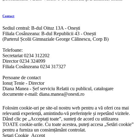
Contact
Sediul central: B-dul Oituz 13A - Onești
Filiala Cosânzeana: B-dul Republicii 43 - Onești
(Parterul Școlii Gimnaziale George Călinescu, Corp B)
Telefoane:
Secretariat 0234 312202
Director 0234 324099
Filiala Cosânzeana 0234 317327
Persoane de contact
Ionuț Tenie - Director
Diana Manea - Șef serviciu Relatii cu publicul, catalogare
documente e-mail: diana.manea@onesti.ro
Folosim cookie-uri pe site-ul nostru web pentru a vă oferi cea mai
relevantă experiență, amintindu-vă preferințele și repetând vizitele.
Dând clic pe „Acceptați toate”, sunteți de acord cu utilizarea
TOATE cookie-urile. Cu toate acestea, puteți accesa „Setări cookie”
pentru a furniza un consimțământ controlat.
Setari Cookie
Accept