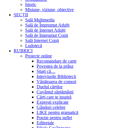
Istoric
Misiune, viziune, obiective
SECȚII
Sală Multimedia
Sală de Împrumut Adulți
Sală de Internet Adulți
Sală de împrumut Copii
Sală Internet Copii
Ludotecă
RUBRICI
Proiecte online
Recomandare de carte
Povestea de la prânz
Știați că…
Interviurile Bibliotecii
Vânătoarea de comori
Duelul cărților
Cuvântul săptămânii
Cărți care te inspiră
Expresii explicate
Gânduri celebre
LIKE pentru gramatică
Poezie pentru suflet
Editoriale
Filiala Cosânzeana