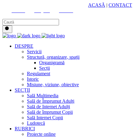
HUB CULTURAL ZONAL
ACASĂ
|
CONTACT
Youtube
Instagram
Facebook
DESPRE
Servicii
Structură, organizare, spații
Organigramă
Secții
Regulament
Istoric
Misiune, viziune, obiective
SECȚII
Sală Multimedia
Sală de Împrumut Adulți
Sală de Internet Adulți
Sală de împrumut Copii
Sală Internet Copii
Ludotecă
RUBRICI
Proiecte online