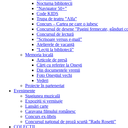
Nocturna bibliotecii
”Navigator 50+”
Code KIDS
Trupa de teatru ”Alfa”
Concurs – Cartea pe care o iubesc
Concursul de desene ”Pagini fermecate, gânduri co
Concursul de lectură
”Scrisoare versus e-mail”
Atelierele de vacanță
”Lecții la bibliotecă”
Memoria locală
Articole de presă
Cărți cu referire la Onești
Din documentele vremii
Foto Oneștiul vechi
Vederi
Proiecte în parteneriat
Evenimente
Stagiunea muzicală
Expoziții și vernisaje
Lansări carte
Caravana filmului românesc
Concurs ex-libris
Concursul național de proză scurtă ”Radu Rosetti”
COLECŢII