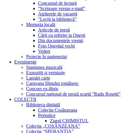
Concursul de lectură
”Scrisoare versus e-mail”
Atelierele de vacanță
”Lecții la bibliotecă”
Memoria locală
Articole de presă
Cărți cu referire la Onești
Din documentele vremii
Foto Oneștiul vechi
Vederi
Proiecte în parteneriat
Evenimente
Stagiunea muzicală
Expoziții și vernisaje
Lansări carte
Caravana filmului românesc
Concurs ex-libris
Concursul național de proză scurtă ”Radu Rosetti”
COLECŢII
Biblioteca digitală
Colecţia Cosânzeana
Periodice
Ziarul CHIMISTUL
Colecția „COSÂNZEANA”
Colecția ”SPERANȚIA”