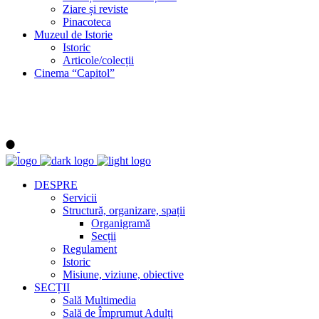
Ziare și reviste
Pinacoteca
Muzeul de Istorie
Istoric
Articole/colecții
Cinema “Capitol”
DESPRE
Servicii
Structură, organizare, spații
Organigramă
Secții
Regulament
Istoric
Misiune, viziune, obiective
SECȚII
Sală Multimedia
Sală de Împrumut Adulți