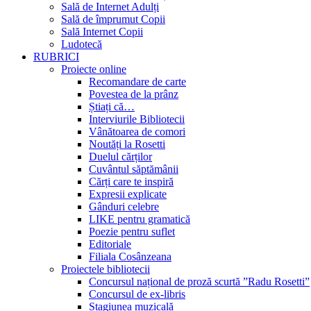
Sală de Internet Adulți
Sală de împrumut Copii
Sală Internet Copii
Ludotecă
RUBRICI
Proiecte online
Recomandare de carte
Povestea de la prânz
Știați că…
Interviurile Bibliotecii
Vânătoarea de comori
Noutăți la Rosetti
Duelul cărților
Cuvântul săptămânii
Cărți care te inspiră
Expresii explicate
Gânduri celebre
LIKE pentru gramatică
Poezie pentru suflet
Editoriale
Filiala Cosânzeana
Proiectele bibliotecii
Concursul național de proză scurtă ”Radu Rosetti”
Concursul de ex-libris
Stagiunea muzicală