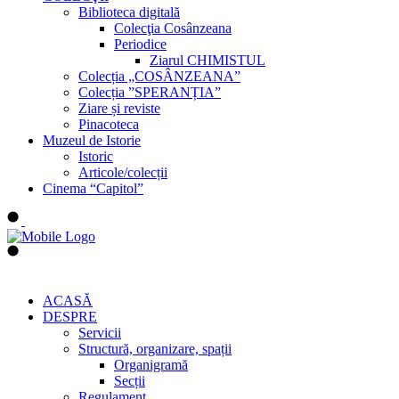
Biblioteca digitală
Colecţia Cosânzeana
Periodice
Ziarul CHIMISTUL
Colecția „COSÂNZEANA”
Colecția ”SPERANȚIA”
Ziare și reviste
Pinacoteca
Muzeul de Istorie
Istoric
Articole/colecții
Cinema “Capitol”
ACASĂ
DESPRE
Servicii
Structură, organizare, spații
Organigramă
Secții
Regulament