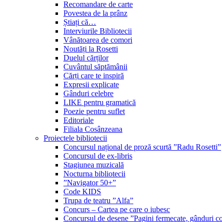
Recomandare de carte
Povestea de la prânz
Știați că…
Interviurile Bibliotecii
Vânătoarea de comori
Noutăți la Rosetti
Duelul cărților
Cuvântul săptămânii
Cărți care te inspiră
Expresii explicate
Gânduri celebre
LIKE pentru gramatică
Poezie pentru suflet
Editoriale
Filiala Cosânzeana
Proiectele bibliotecii
Concursul național de proză scurtă ”Radu Rosetti”
Concursul de ex-libris
Stagiunea muzicală
Nocturna bibliotecii
”Navigator 50+”
Code KIDS
Trupa de teatru ”Alfa”
Concurs – Cartea pe care o iubesc
Concursul de desene ”Pagini fermecate, gânduri co