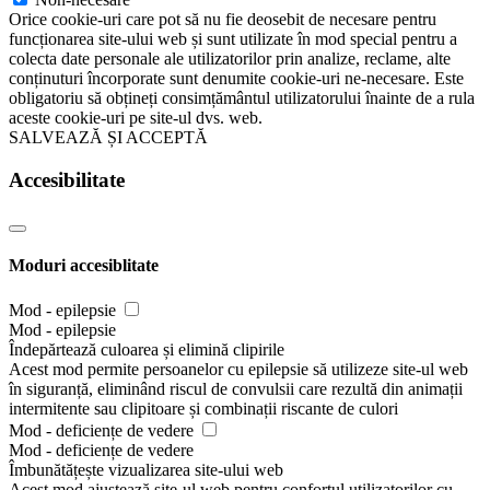
Orice cookie-uri care pot să nu fie deosebit de necesare pentru
funcționarea site-ului web și sunt utilizate în mod special pentru a
colecta date personale ale utilizatorilor prin analize, reclame, alte
conținuturi încorporate sunt denumite cookie-uri ne-necesare. Este
obligatoriu să obțineți consimțământul utilizatorului înainte de a rula
aceste cookie-uri pe site-ul dvs. web.
SALVEAZĂ ȘI ACCEPTĂ
Accesibilitate
Moduri accesiblitate
Mod - epilepsie
Mod - epilepsie
Îndepărtează culoarea și elimină clipirile
Acest mod permite persoanelor cu epilepsie să utilizeze site-ul web
în siguranță, eliminând riscul de convulsii care rezultă din animații
intermitente sau clipitoare și combinații riscante de culori
Mod - deficiențe de vedere
Mod - deficiențe de vedere
Îmbunătățește vizualizarea site-ului web
Acest mod ajustează site-ul web pentru confortul utilizatorilor cu