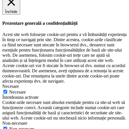
Închide
Prezentare generală a confidențialității
Acest site web folosește cookie-uri pentru a vă îmbunătăți experiența
în timp ce navigați prin site. Dintre acestea, cookie-urile clasificate
ca fiind necesare sunt stocate în browserul dvs., deoarece sunt
esențiale pentru funcționarea funcționalităților de bază ale site-ului
web. De asemenea, folosim cookie-uri terțe care ne ajută să
analizăm și să înțelegem modul în care utilizați acest site web.
Aceste cookie-uri vor fi stocate în browser-ul dvs. numai cu acordul
dumneavoastră. De asemenea, aveți opțiunea de a renunța la aceste
cookie-uri. Dar renunțarea la unele dintre aceste cookie-uri poate
afecta experiența dvs. de navigare.
Necesare
Necesare
Întotdeauna activate
Cookie-urile necesare sunt absolut esențiale pentru ca site-ul web să
funcționeze corect. Această categorie include numai cookie-uri care
asigură funcționalități de bază și caracteristici de securitate ale site-
ului web. Aceste cookie-uri nu stochează nicio informație personală.
Non-necesare
Non-necesare