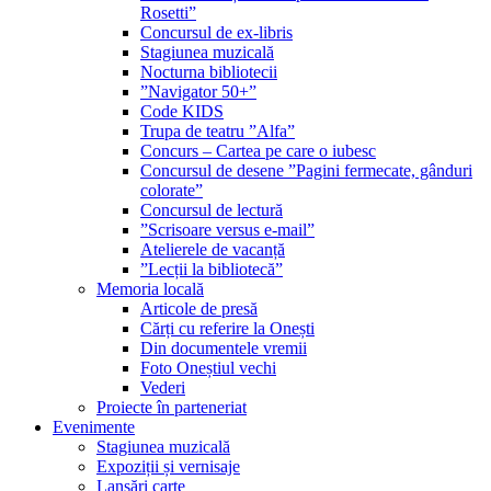
Rosetti”
Concursul de ex-libris
Stagiunea muzicală
Nocturna bibliotecii
”Navigator 50+”
Code KIDS
Trupa de teatru ”Alfa”
Concurs – Cartea pe care o iubesc
Concursul de desene ”Pagini fermecate, gânduri
colorate”
Concursul de lectură
”Scrisoare versus e-mail”
Atelierele de vacanță
”Lecții la bibliotecă”
Memoria locală
Articole de presă
Cărți cu referire la Onești
Din documentele vremii
Foto Oneștiul vechi
Vederi
Proiecte în parteneriat
Evenimente
Stagiunea muzicală
Expoziții și vernisaje
Lansări carte