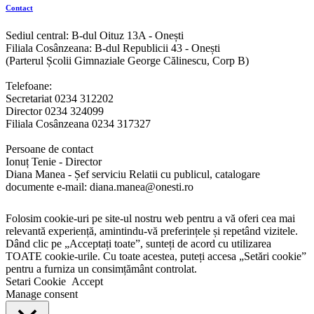
Contact
Sediul central: B-dul Oituz 13A - Onești
Filiala Cosânzeana: B-dul Republicii 43 - Onești
(Parterul Școlii Gimnaziale George Călinescu, Corp B)
Telefoane:
Secretariat 0234 312202
Director 0234 324099
Filiala Cosânzeana 0234 317327
Persoane de contact
Ionuț Tenie - Director
Diana Manea - Șef serviciu Relatii cu publicul, catalogare
documente e-mail: diana.manea@onesti.ro
Folosim cookie-uri pe site-ul nostru web pentru a vă oferi cea mai
relevantă experiență, amintindu-vă preferințele și repetând vizitele.
Dând clic pe „Acceptați toate”, sunteți de acord cu utilizarea
TOATE cookie-urile. Cu toate acestea, puteți accesa „Setări cookie”
pentru a furniza un consimțământ controlat.
Setari Cookie
Accept
Manage consent