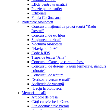
LIKE pentru gramatică
Poezie pentru suflet
Editoriale
Filiala Cosânzeana
Proiectele bibliotecii
Concursul național de proză scurtă ”Radu
Rosetti”
Concursul de ex-libris
Stagiunea muzicală
Nocturna bibliotecii
”Navigator 50+”
Code KIDS
Trupa de teatru ”Alfa”
Concurs – Cartea pe care o iubesc
Concursul de desene ”Pagini fermecate, gânduri
colorate”
Concursul de lectură
”Scrisoare versus e-mail”
Atelierele de vacanță
”Lecții la bibliotecă”
Memoria locală
Articole de presă
Cărți cu referire la Onești
Din documentele vremii