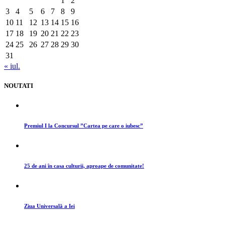
1
2
3
4
5
6
7
8
9
10
11
12
13
14
15
16
17
18
19
20
21
22
23
24
25
26
27
28
29
30
31
« iul.
NOUTATI
Premiul I la Concursul ”Cartea pe care o iubesc”
25 de ani în casa culturii, aproape de comunitate!
Ziua Universală a Iei