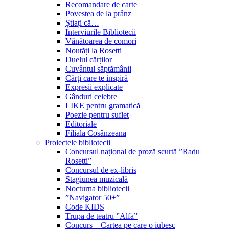
Recomandare de carte
Povestea de la prânz
Știați că…
Interviurile Bibliotecii
Vânătoarea de comori
Noutăți la Rosetti
Duelul cărților
Cuvântul săptămânii
Cărți care te inspiră
Expresii explicate
Gânduri celebre
LIKE pentru gramatică
Poezie pentru suflet
Editoriale
Filiala Cosânzeana
Proiectele bibliotecii
Concursul național de proză scurtă ”Radu
Rosetti”
Concursul de ex-libris
Stagiunea muzicală
Nocturna bibliotecii
”Navigator 50+”
Code KIDS
Trupa de teatru ”Alfa”
Concurs – Cartea pe care o iubesc