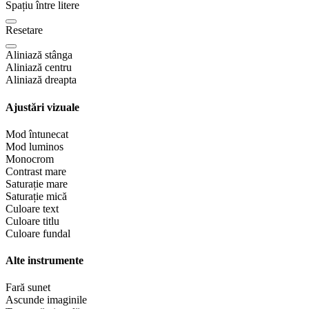
Spațiu între litere
Resetare
Aliniază stânga
Aliniază centru
Aliniază dreapta
Ajustări vizuale
Mod întunecat
Mod luminos
Monocrom
Contrast mare
Saturație mare
Saturație mică
Culoare text
Culoare titlu
Culoare fundal
Alte instrumente
Fară sunet
Ascunde imaginile