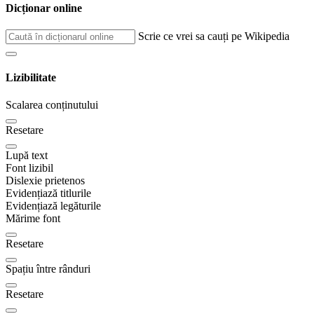
Dicționar online
Scrie ce vrei sa cauți pe Wikipedia
Lizibilitate
Scalarea conținutului
Resetare
Lupă text
Font lizibil
Dislexie prietenos
Evidențiază titlurile
Evidențiază legăturile
Mărime font
Resetare
Spațiu între rânduri
Resetare