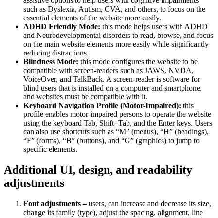
assistive options to help users with cognitive impairments
such as Dyslexia, Autism, CVA, and others, to focus on the
essential elements of the website more easily.
ADHD Friendly Mode:
this mode helps users with ADHD
and Neurodevelopmental disorders to read, browse, and focus
on the main website elements more easily while significantly
reducing distractions.
Blindness Mode:
this mode configures the website to be
compatible with screen-readers such as JAWS, NVDA,
VoiceOver, and TalkBack. A screen-reader is software for
blind users that is installed on a computer and smartphone,
and websites must be compatible with it.
Keyboard Navigation Profile (Motor-Impaired):
this
profile enables motor-impaired persons to operate the website
using the keyboard Tab, Shift+Tab, and the Enter keys. Users
can also use shortcuts such as “M” (menus), “H” (headings),
“F” (forms), “B” (buttons), and “G” (graphics) to jump to
specific elements.
Additional UI, design, and readability
adjustments
Font adjustments –
users, can increase and decrease its size,
change its family (type), adjust the spacing, alignment, line