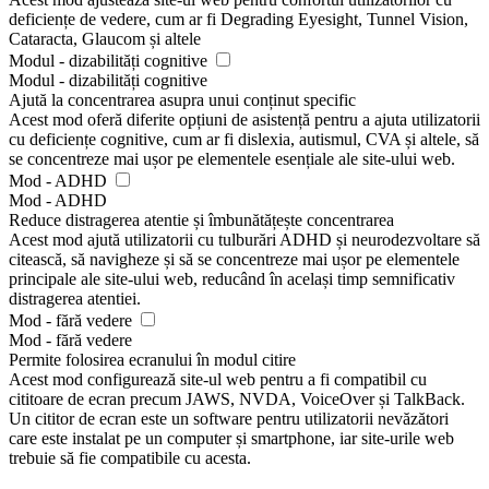
deficiențe de vedere, cum ar fi Degrading Eyesight, Tunnel Vision,
Cataracta, Glaucom și altele
Modul - dizabilități cognitive
Modul - dizabilități cognitive
Ajută la concentrarea asupra unui conținut specific
Acest mod oferă diferite opțiuni de asistență pentru a ajuta utilizatorii
cu deficiențe cognitive, cum ar fi dislexia, autismul, CVA și altele, să
se concentreze mai ușor pe elementele esențiale ale site-ului web.
Mod - ADHD
Mod - ADHD
Reduce distragerea atentie și îmbunătățește concentrarea
Acest mod ajută utilizatorii cu tulburări ADHD și neurodezvoltare să
citească, să navigheze și să se concentreze mai ușor pe elementele
principale ale site-ului web, reducând în același timp semnificativ
distragerea atentiei.
Mod - fără vedere
Mod - fără vedere
Permite folosirea ecranului în modul citire
Acest mod configurează site-ul web pentru a fi compatibil cu
cititoare de ecran precum JAWS, NVDA, VoiceOver și TalkBack.
Un cititor de ecran este un software pentru utilizatorii nevăzători
care este instalat pe un computer și smartphone, iar site-urile web
trebuie să fie compatibile cu acesta.