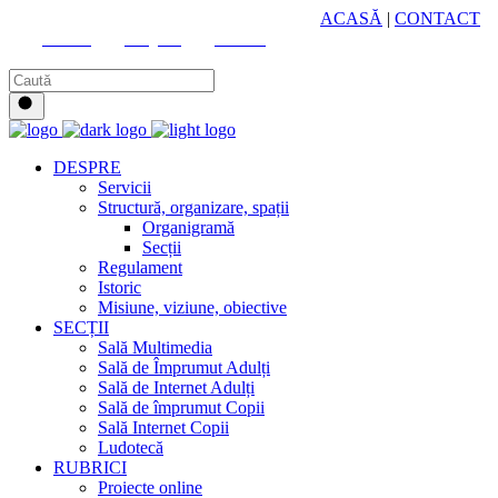
HUB CULTURAL ZONAL
ACASĂ
|
CONTACT
Youtube
Instagram
Facebook
DESPRE
Servicii
Structură, organizare, spații
Organigramă
Secții
Regulament
Istoric
Misiune, viziune, obiective
SECȚII
Sală Multimedia
Sală de Împrumut Adulți
Sală de Internet Adulți
Sală de împrumut Copii
Sală Internet Copii
Ludotecă
RUBRICI
Proiecte online