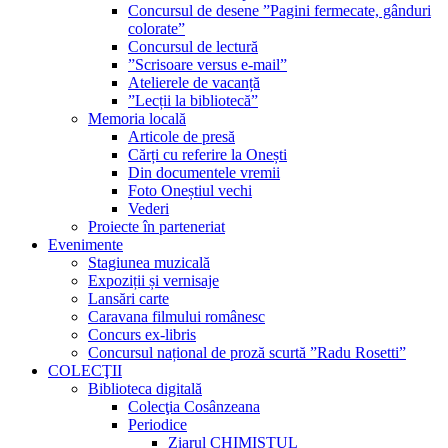
Concursul de desene ”Pagini fermecate, gânduri
colorate”
Concursul de lectură
”Scrisoare versus e-mail”
Atelierele de vacanță
”Lecții la bibliotecă”
Memoria locală
Articole de presă
Cărți cu referire la Onești
Din documentele vremii
Foto Oneștiul vechi
Vederi
Proiecte în parteneriat
Evenimente
Stagiunea muzicală
Expoziții și vernisaje
Lansări carte
Caravana filmului românesc
Concurs ex-libris
Concursul național de proză scurtă ”Radu Rosetti”
COLECŢII
Biblioteca digitală
Colecţia Cosânzeana
Periodice
Ziarul CHIMISTUL