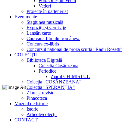
Foto Oneștiul vechi
Vederi
Proiecte în parteneriat
Evenimente
Stagiunea muzicală
Expoziții și vernisaje
Lansări carte
Caravana filmului românesc
Concurs ex-libris
Concursul național de proză scurtă ”Radu Rosetti”
COLECŢII
Biblioteca Digitală
Colecţia Cosânzeana
Periodice
Ziarul CHIMISTUL
Colecția „COSÂNZEANA”
Colecția ”SPERANȚIA”
Ziare și reviste
Pinacoteca
Muzeul de Istorie
Istoric
Articole/colecții
CONTACT