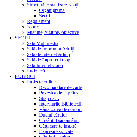
Structură, organizare, spații
Organigramă
Secții
Regulament
Istoric
Misiune, viziune, obiective
SECȚII
Sală Multimedia
Sală de Împrumut Adulți
Sală de Internet Adulți
Sală de împrumut Copii
Sală Internet Copii
Ludotecă
RUBRICI
Proiecte online
Recomandare de carte
Povestea de la prânz
Știați că…
Interviurile Bibliotecii
Vânătoarea de comori
Duelul cărților
Cuvântul săptămânii
Cărți care te inspiră
Expresii explicate
Gânduri celebre