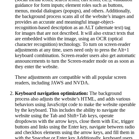
guidance for form inputs; element roles such as buttons,
menus, modal dialogues (popups), and others. Additionally,
the background process scans all of the website’s images and
provides an accurate and meaningful image-object-
recognition-based description as an ALT (alternate text) tag
for images that are not described. It will also extract texts that
are embedded within the image, using an OCR (optical
character recognition) technology. To turn on screen-reader
adjustments at any time, users need only to press the Alt+1
keyboard combination. Screen-reader users also get automatic
announcements to turn the Screen-reader mode on as soon as
they enter the website.
These adjustments are compatible with all popular screen
readers, including JAWS and NVDA.
Keyboard navigation optimization:
The background
process also adjusts the website’s HTML, and adds various
behaviors using JavaScript code to make the website operable
by the keyboard. This includes the ability to navigate the
website using the Tab and Shift+Tab keys, operate
dropdowns with the arrow keys, close them with Esc, trigger
buttons and links using the Enter key, navigate between radio
and checkbox elements using the arrow keys, and fill them in
with the Spacebar or Enter key.Additionally, keyboard users