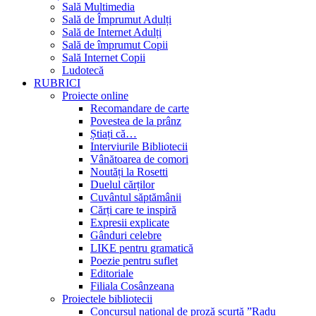
Sală Multimedia
Sală de Împrumut Adulți
Sală de Internet Adulți
Sală de împrumut Copii
Sală Internet Copii
Ludotecă
RUBRICI
Proiecte online
Recomandare de carte
Povestea de la prânz
Știați că…
Interviurile Bibliotecii
Vânătoarea de comori
Noutăți la Rosetti
Duelul cărților
Cuvântul săptămânii
Cărți care te inspiră
Expresii explicate
Gânduri celebre
LIKE pentru gramatică
Poezie pentru suflet
Editoriale
Filiala Cosânzeana
Proiectele bibliotecii
Concursul național de proză scurtă ”Radu