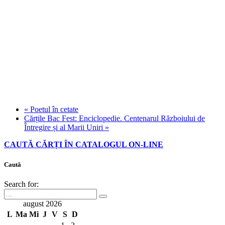
«
Poetul în cetate
Cărțile Bac Fest: Enciclopedie. Centenarul Războiului de
Întregire și al Marii Uniri
»
CAUTĂ CĂRȚI ÎN CATALOGUL ON-LINE
Caută
Search for:
august 2026
L
Ma
Mi
J
V
S
D