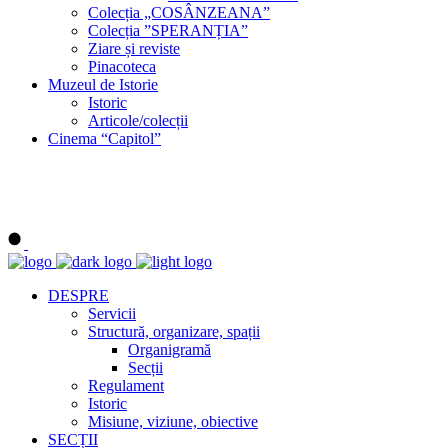
Colecția „COSÂNZEANA”
Colecția ”SPERANȚIA”
Ziare și reviste
Pinacoteca
Muzeul de Istorie
Istoric
Articole/colecții
Cinema “Capitol”
DESPRE
Servicii
Structură, organizare, spații
Organigramă
Secții
Regulament
Istoric
Misiune, viziune, obiective
SECȚII