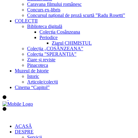
Caravana filmului românesc
Concurs ex-libris
Concursul național de proză scurtă ”Radu Rosetti”
COLECŢII
Biblioteca digitală
Colecţia Cosânzeana
Periodice
Ziarul CHIMISTUL
Colecția „COSÂNZEANA”
Colecția ”SPERANȚIA”
Ziare și reviste
Pinacoteca
Muzeul de Istorie
Istoric
Articole/colecții
Cinema “Capitol”
ACASĂ
DESPRE
Servicii