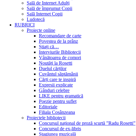
Sală de Internet Adulți
Sală de împrumut Copii
Sală Internet Copii
Ludotecă
RUBRICI
Proiecte online
Recomandare de carte
Povestea de la prânz
Știați că…
Interviurile Bibliotecii
Vânătoarea de comori
Noutăți la Rosetti
Duelul cărților
Cuvântul săptămânii
Cărți care te inspiră
Expresii explicate
Gânduri celebre
LIKE pentru gramatică
Poezie pentru suflet
Editoriale
Filiala Cosânzeana
Proiectele bibliotecii
Concursul național de proză scurtă ”Radu Rosetti”
Concursul de ex-libris
Stagiunea muzicală