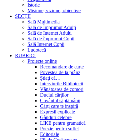
Istoric
Misiune, viziune, obiective
SECȚII
Sală Multimedia
Sală de Împrumut Adulți
Sală de Internet Adulți
Sală de împrumut Copii
Sală Internet Copii
Ludotecă
RUBRICI
Proiecte online
Recomandare de carte
Povestea de la prânz
Știați că…
Interviurile Bibliotecii
Vânătoarea de comori
Duelul cărților
Cuvântul săptămânii
Cărți care te inspiră
Expresii explicate
Gânduri celebre
LIKE pentru gramatică
Poezie pentru suflet
Editoriale
Filiala Cosânzeana