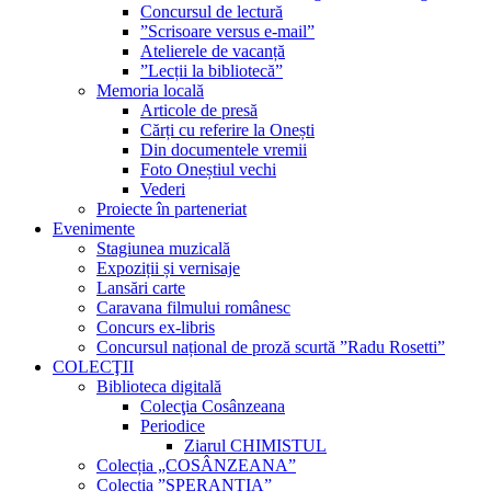
Concursul de lectură
”Scrisoare versus e-mail”
Atelierele de vacanță
”Lecții la bibliotecă”
Memoria locală
Articole de presă
Cărți cu referire la Onești
Din documentele vremii
Foto Oneștiul vechi
Vederi
Proiecte în parteneriat
Evenimente
Stagiunea muzicală
Expoziții și vernisaje
Lansări carte
Caravana filmului românesc
Concurs ex-libris
Concursul național de proză scurtă ”Radu Rosetti”
COLECŢII
Biblioteca digitală
Colecţia Cosânzeana
Periodice
Ziarul CHIMISTUL
Colecția „COSÂNZEANA”
Colecția ”SPERANȚIA”