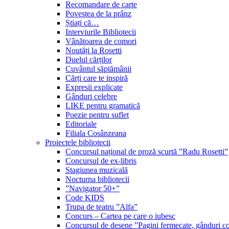
Recomandare de carte
Povestea de la prânz
Știați că…
Interviurile Bibliotecii
Vânătoarea de comori
Noutăți la Rosetti
Duelul cărților
Cuvântul săptămânii
Cărți care te inspiră
Expresii explicate
Gânduri celebre
LIKE pentru gramatică
Poezie pentru suflet
Editoriale
Filiala Cosânzeana
Proiectele bibliotecii
Concursul național de proză scurtă ”Radu Rosetti”
Concursul de ex-libris
Stagiunea muzicală
Nocturna bibliotecii
”Navigator 50+”
Code KIDS
Trupa de teatru ”Alfa”
Concurs – Cartea pe care o iubesc
Concursul de desene ”Pagini fermecate, gânduri co