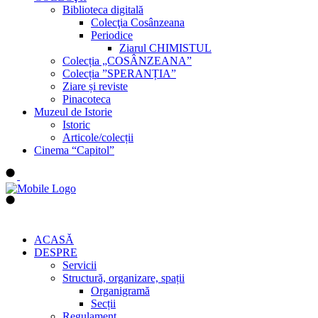
Biblioteca digitală
Colecţia Cosânzeana
Periodice
Ziarul CHIMISTUL
Colecția „COSÂNZEANA”
Colecția ”SPERANȚIA”
Ziare și reviste
Pinacoteca
Muzeul de Istorie
Istoric
Articole/colecții
Cinema “Capitol”
ACASĂ
DESPRE
Servicii
Structură, organizare, spații
Organigramă
Secții
Regulament