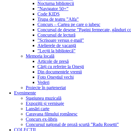
Nocturna bibliotecii
”Navigator 50+”
Code KIDS
Trupa de teatru ”Alfa”
Concurs – Cartea pe care o iubesc
Concursul de desene ”Pagini fermecate, gânduri co
Concursul de lectură
”Scrisoare versus e-mail”
Atelierele de vacanță
”Lecții la bibliotecă”
Memoria locală
Articole de presă
Cărți cu referire la Onești
Din documentele vremii
Foto Oneștiul vechi
Vederi
Proiecte în parteneriat
Evenimente
Stagiunea muzicală
Expoziții și vernisaje
Lansări carte
Caravana filmului românesc
Concurs ex-libris
Concursul național de proză scurtă ”Radu Rosetti”
COLECŢII