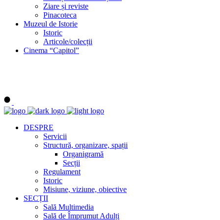
Ziare și reviste
Pinacoteca
Muzeul de Istorie
Istoric
Articole/colecții
Cinema “Capitol”
DESPRE
Servicii
Structură, organizare, spații
Organigramă
Secții
Regulament
Istoric
Misiune, viziune, obiective
SECȚII
Sală Multimedia
Sală de Împrumut Adulți