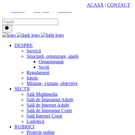
HUB CULTURAL ZONAL
ACASĂ
|
CONTACT
Youtube
Instagram
Facebook
DESPRE
Servicii
Structură, organizare, spații
Organigramă
Secții
Regulament
Istoric
Misiune, viziune, obiective
SECȚII
Sală Multimedia
Sală de Împrumut Adulți
Sală de Internet Adulți
Sală de împrumut Copii
Sală Internet Copii
Ludotecă
RUBRICI
Proiecte online