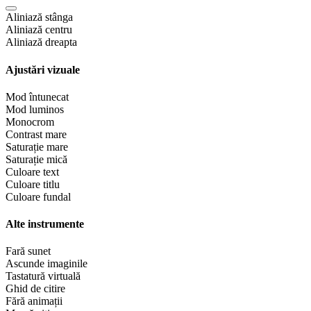
Aliniază stânga
Aliniază centru
Aliniază dreapta
Ajustări vizuale
Mod întunecat
Mod luminos
Monocrom
Contrast mare
Saturație mare
Saturație mică
Culoare text
Culoare titlu
Culoare fundal
Alte instrumente
Fară sunet
Ascunde imaginile
Tastatură virtuală
Ghid de citire
Fără animații