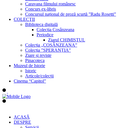
Caravana filmului românesc
Concurs ex-libris
Concursul național de proză scurtă ”Radu Rosetti”
COLECŢII
Biblioteca digitală
Colecţia Cosânzeana
Periodice
Ziarul CHIMISTUL
Colecția „COSÂNZEANA”
Colecția ”SPERANȚIA”
Ziare și reviste
Pinacoteca
Muzeul de Istorie
Istoric
Articole/colecții
Cinema “Capitol”
ACASĂ
DESPRE
Servicii