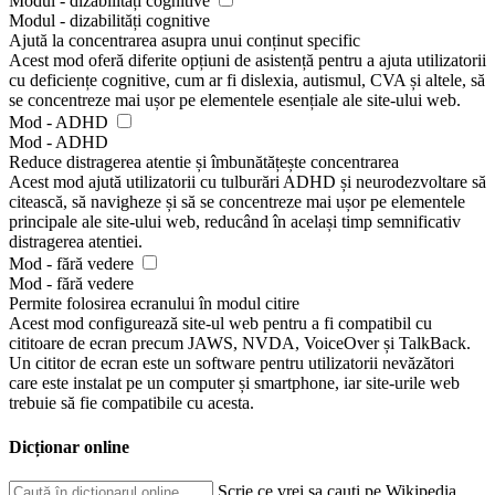
Modul - dizabilități cognitive
Modul - dizabilități cognitive
Ajută la concentrarea asupra unui conținut specific
Acest mod oferă diferite opțiuni de asistență pentru a ajuta utilizatorii
cu deficiențe cognitive, cum ar fi dislexia, autismul, CVA și altele, să
se concentreze mai ușor pe elementele esențiale ale site-ului web.
Mod - ADHD
Mod - ADHD
Reduce distragerea atentie și îmbunătățește concentrarea
Acest mod ajută utilizatorii cu tulburări ADHD și neurodezvoltare să
citească, să navigheze și să se concentreze mai ușor pe elementele
principale ale site-ului web, reducând în același timp semnificativ
distragerea atentiei.
Mod - fără vedere
Mod - fără vedere
Permite folosirea ecranului în modul citire
Acest mod configurează site-ul web pentru a fi compatibil cu
cititoare de ecran precum JAWS, NVDA, VoiceOver și TalkBack.
Un cititor de ecran este un software pentru utilizatorii nevăzători
care este instalat pe un computer și smartphone, iar site-urile web
trebuie să fie compatibile cu acesta.
Dicționar online
Scrie ce vrei sa cauți pe Wikipedia