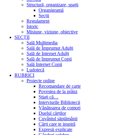
Structură, organizare, spații
Organigramă
Secții
Regulament
Istoric
Misiune, viziune, obiective
SECȚII
Sală Multimedia
Sală de Împrumut Adulți
Sală de Internet Adulți
Sală de împrumut Copii
Sală Internet Copii
Ludotecă
RUBRICI
Proiecte online
Recomandare de carte
Povestea de la prânz
Știați că…
Interviurile Bibliotecii
Vânătoarea de comori
Duelul cărților
Cuvântul săptămânii
Cărți care te inspiră
Expresii explicate
Gânduri celebre