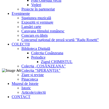
Foto Oneștiul vechi
Vederi
Proiecte în parteneriat
Evenimente
Stagiunea muzicală
Expoziții și vernisaje
Lansări carte
Caravana filmului românesc
Concurs ex-libris
Concursul național de proză scurtă ”Radu Rosetti”
COLECŢII
Biblioteca Digitală
Colecţia Cosânzeana
Periodice
Ziarul CHIMISTUL
Colecția „COSÂNZEANA”
Colecția ”SPERANȚIA”
Ziare și reviste
Pinacoteca
Muzeul de Istorie
Istoric
Articole/colecții
CONTACT