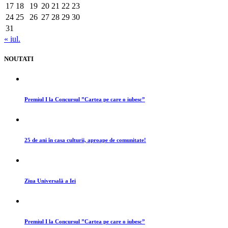
17
18
19
20
21
22
23
24
25
26
27
28
29
30
31
« iul.
NOUTATI
Premiul I la Concursul ”Cartea pe care o iubesc”
25 de ani în casa culturii, aproape de comunitate!
Ziua Universală a Iei
Premiul I la Concursul ”Cartea pe care o iubesc”