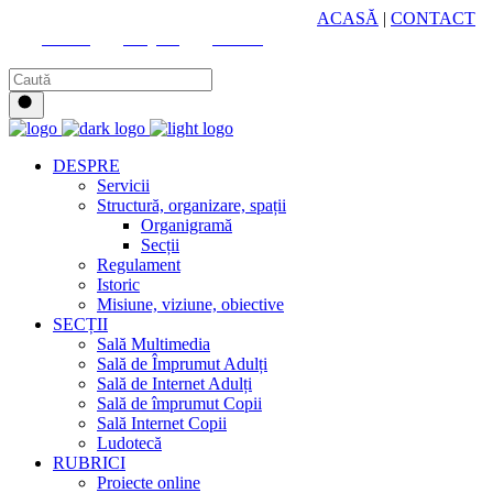
HUB CULTURAL ZONAL
ACASĂ
|
CONTACT
Youtube
Instagram
Facebook
DESPRE
Servicii
Structură, organizare, spații
Organigramă
Secții
Regulament
Istoric
Misiune, viziune, obiective
SECȚII
Sală Multimedia
Sală de Împrumut Adulți
Sală de Internet Adulți
Sală de împrumut Copii
Sală Internet Copii
Ludotecă
RUBRICI
Proiecte online