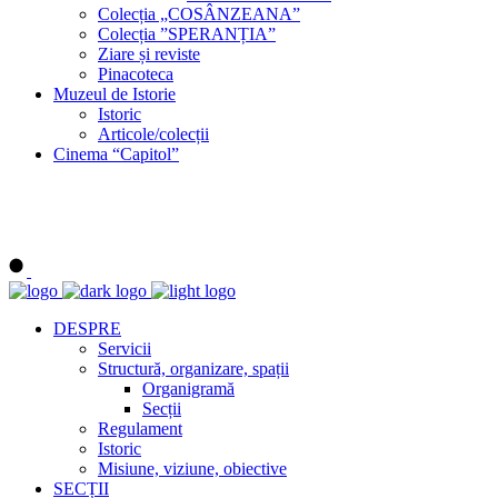
Colecția „COSÂNZEANA”
Colecția ”SPERANȚIA”
Ziare și reviste
Pinacoteca
Muzeul de Istorie
Istoric
Articole/colecții
Cinema “Capitol”
DESPRE
Servicii
Structură, organizare, spații
Organigramă
Secții
Regulament
Istoric
Misiune, viziune, obiective
SECȚII