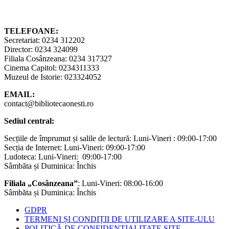
TELEFOANE:
Secretariat: 0234 312202
Director: 0234 324099
Filiala Cosânzeana: 0234 317327
Cinema Capitol: 0234311333
Muzeul de Istorie: 023324052
EMAIL:
contact@bibliotecaonesti.ro
Sediul central:
Secțiile de împrumut și salile de lectură: Luni-Vineri : 09:00-17:00
Secția de Internet: Luni-Vineri: 09:00-17:00
Ludoteca: Luni-Vineri: 09:00-17:00
Sâmbăta și Duminica: Închis
Filiala „Cosânzeana”
: Luni-Vineri: 08:00-16:00
Sâmbăta și Duminica: Închis
GDPR
TERMENI ȘI CONDIȚII DE UTILIZARE A SITE-ULU
POLITICĂ DE CONFIDENȚIALITATE SITE