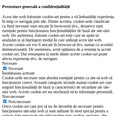
Prezentare generală a confidențialității
Acest site web folosește cookie-uri pentru a vă îmbunătăți experiența
în timp ce navigați prin site. Dintre acestea, cookie-urile clasificate
ca fiind necesare sunt stocate în browserul dvs., deoarece sunt
esențiale pentru funcționarea funcționalităților de bază ale site-ului
web. De asemenea, folosim cookie-uri terțe care ne ajută să
analizăm și să înțelegem modul în care utilizați acest site web.
Aceste cookie-uri vor fi stocate în browser-ul dvs. numai cu acordul
dumneavoastră. De asemenea, aveți opțiunea de a renunța la aceste
cookie-uri. Dar renunțarea la unele dintre aceste cookie-uri poate
afecta experiența dvs. de navigare.
Necesare
Necesare
Întotdeauna activate
Cookie-urile necesare sunt absolut esențiale pentru ca site-ul web să
funcționeze corect. Această categorie include numai cookie-uri care
asigură funcționalități de bază și caracteristici de securitate ale site-
ului web. Aceste cookie-uri nu stochează nicio informație personală.
Non-necesare
Non-necesare
Orice cookie-uri care pot să nu fie deosebit de necesare pentru
funcționarea site-ului web și sunt utilizate în mod special pentru a
colecta date personale ale utilizatorilor prin analize, reclame, alte