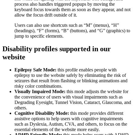
process also handles triggered popups by moving the
keyboard focus towards them as soon as they appear, and not
allow the focus drift outside of it.
Users can also use shortcuts such as “M” (menus), “H”
(headings), “F” (forms), “B” (buttons), and “G” (graphics) to
jump to specific elements.
Disability profiles supported in our
website
Epilepsy Safe Mode:
this profile enables people with
epilepsy to use the website safely by eliminating the risk of
seizures that result from flashing or blinking animations and
risky color combinations.
Visually Impaired Mode:
this mode adjusts the website for
the convenience of users with visual impairments such as
Degrading Eyesight, Tunnel Vision, Cataract, Glaucoma, and
others.
Cognitive Disability Mode:
this mode provides different
assistive options to help users with cognitive impairments
such as Dyslexia, Autism, CVA, and others, to focus on the
essential elements of the website more easily.
ADHD Friendly Mode:
this mode helps users with ADHD