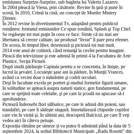
emisiunea Surprize-Surprize, sub bagheta lui Valeriu Lazarov.
În 2004 pleacă la Viena, prin căsătorie. Revine în ţară şi pune în
scenă, în 2010, Crimă la cină, un concept de Murder Mistery
Dinner.
În 2012 revine în divertismentul Tv, adaptând pentru publicul
românesc formatul emisiunilor Ce spun românii, Splash şi Top Chef.
Se regăseşte tot mai puţin în ceea ce face. Simte că nu mai are
libertatea să creeze calitate, iar produsul “livrat” îi pare prea efemer.
De aceea, în timpul liber, desenează şi pictează tot mai mult.
2014 este anul de cotitură, când renunţă la cuvînt pentru imagine.
Pleacă din televiziune şi este admisă în primii 4 la Facultatea de Arte
Plastice, Secţia Pictură.
După studii părăseşte Capitala pentru a se concentra, în linişte, pe
lucrul la şevalet. Locuieşte şase ani la pădure, în Munţii Vrancei,
având ca vecini doar o mănăstire şi codrii seculari.
Deşi în facultate excela pe portret şi studiul formelor figurii umane,
în solitudine se apleacă asupra naturii statice, gen fundamental, pe
care se sprijină toate celelalte, şi pe care la şcoală nu apucase să-l
aprofundeze.
Pictează îndeosebi flori sălbatice, pe care le adună din poieni, sau
trandafiri, pe care îi sădeşte singură. Imortalizează chipurile copiilor
care vin în vizită şi, în ultimii ani, descoperă Balcicul, pe care îl veţi
vedea aici în câteva peisaje.
Expoziția rămâne pe simeze și va putea fi admirată până la data de 5
septembrie 2024, la sediul Bibliotecii Municipale „Radu Rosetti” din