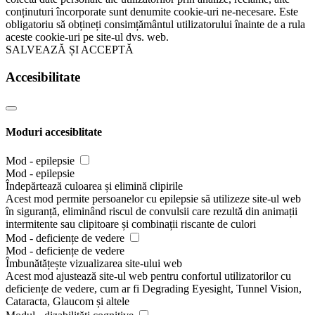
conținuturi încorporate sunt denumite cookie-uri ne-necesare. Este
obligatoriu să obțineți consimțământul utilizatorului înainte de a rula
aceste cookie-uri pe site-ul dvs. web.
SALVEAZĂ ȘI ACCEPTĂ
Accesibilitate
Moduri accesiblitate
Mod - epilepsie
Mod - epilepsie
Îndepărtează culoarea și elimină clipirile
Acest mod permite persoanelor cu epilepsie să utilizeze site-ul web
în siguranță, eliminând riscul de convulsii care rezultă din animații
intermitente sau clipitoare și combinații riscante de culori
Mod - deficiențe de vedere
Mod - deficiențe de vedere
Îmbunătățește vizualizarea site-ului web
Acest mod ajustează site-ul web pentru confortul utilizatorilor cu
deficiențe de vedere, cum ar fi Degrading Eyesight, Tunnel Vision,
Cataracta, Glaucom și altele