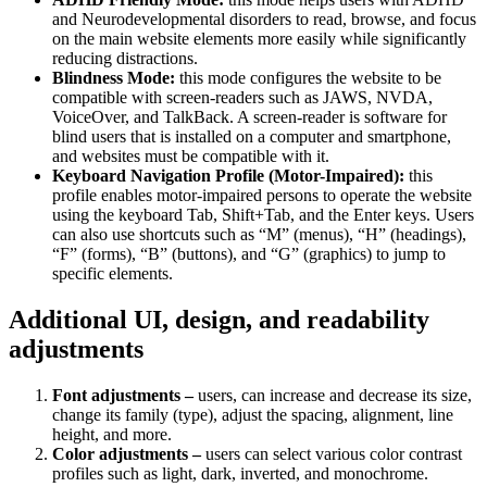
and Neurodevelopmental disorders to read, browse, and focus
on the main website elements more easily while significantly
reducing distractions.
Blindness Mode:
this mode configures the website to be
compatible with screen-readers such as JAWS, NVDA,
VoiceOver, and TalkBack. A screen-reader is software for
blind users that is installed on a computer and smartphone,
and websites must be compatible with it.
Keyboard Navigation Profile (Motor-Impaired):
this
profile enables motor-impaired persons to operate the website
using the keyboard Tab, Shift+Tab, and the Enter keys. Users
can also use shortcuts such as “M” (menus), “H” (headings),
“F” (forms), “B” (buttons), and “G” (graphics) to jump to
specific elements.
Additional UI, design, and readability
adjustments
Font adjustments –
users, can increase and decrease its size,
change its family (type), adjust the spacing, alignment, line
height, and more.
Color adjustments –
users can select various color contrast
profiles such as light, dark, inverted, and monochrome.