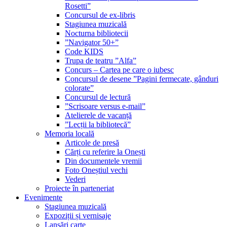
Rosetti”
Concursul de ex-libris
Stagiunea muzicală
Nocturna bibliotecii
”Navigator 50+”
Code KIDS
Trupa de teatru ”Alfa”
Concurs – Cartea pe care o iubesc
Concursul de desene ”Pagini fermecate, gânduri
colorate”
Concursul de lectură
”Scrisoare versus e-mail”
Atelierele de vacanță
”Lecții la bibliotecă”
Memoria locală
Articole de presă
Cărți cu referire la Onești
Din documentele vremii
Foto Oneștiul vechi
Vederi
Proiecte în parteneriat
Evenimente
Stagiunea muzicală
Expoziții și vernisaje
Lansări carte