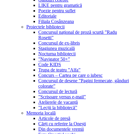
LIKE pentru gramatică
Poezie pentru suflet
Editoriale
Filiala Cosânzeana
Proiectele bibliotecii
Concursul național de proză scurtă ”Radu
Rosetti”
Concursul de ex-libris
Stagiunea muzicală
Nocturna bibliotecii
”Navigator 50+”
Code KIDS
Trupa de teatru ”Alfa”
Concurs – Cartea pe care o iubesc
Concursul de desene ”Pagini fermecate, gânduri
colorate”
Concursul de lectură
”Scrisoare versus e-mail”
Atelierele de vacanță
”Lecții la bibliotecă”
Memoria locală
Articole de presă
Cărți cu referire la Onești
Din documentele vremii