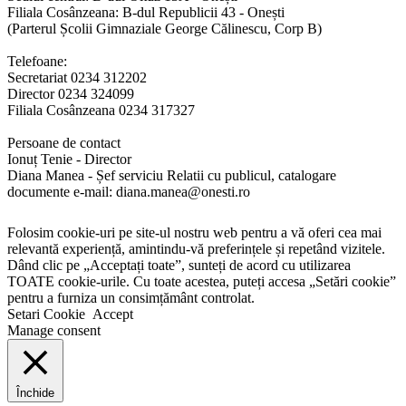
Filiala Cosânzeana: B-dul Republicii 43 - Onești
(Parterul Școlii Gimnaziale George Călinescu, Corp B)
Telefoane:
Secretariat 0234 312202
Director 0234 324099
Filiala Cosânzeana 0234 317327
Persoane de contact
Ionuț Tenie - Director
Diana Manea - Șef serviciu Relatii cu publicul, catalogare
documente e-mail: diana.manea@onesti.ro
Folosim cookie-uri pe site-ul nostru web pentru a vă oferi cea mai
relevantă experiență, amintindu-vă preferințele și repetând vizitele.
Dând clic pe „Acceptați toate”, sunteți de acord cu utilizarea
TOATE cookie-urile. Cu toate acestea, puteți accesa „Setări cookie”
pentru a furniza un consimțământ controlat.
Setari Cookie
Accept
Manage consent
Închide