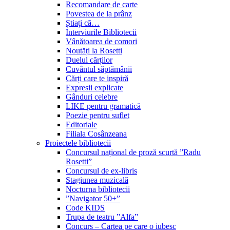
Recomandare de carte
Povestea de la prânz
Știați că…
Interviurile Bibliotecii
Vânătoarea de comori
Noutăți la Rosetti
Duelul cărților
Cuvântul săptămânii
Cărți care te inspiră
Expresii explicate
Gânduri celebre
LIKE pentru gramatică
Poezie pentru suflet
Editoriale
Filiala Cosânzeana
Proiectele bibliotecii
Concursul național de proză scurtă ”Radu
Rosetti”
Concursul de ex-libris
Stagiunea muzicală
Nocturna bibliotecii
”Navigator 50+”
Code KIDS
Trupa de teatru ”Alfa”
Concurs – Cartea pe care o iubesc