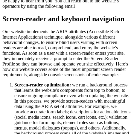
be happy to hear from you. You can reach out to the website’s
operators by using the following email
Screen-reader and keyboard navigation
Our website implements the ARIA attributes (Accessible Rich
Internet Applications) technique, alongside various different
behavioral changes, to ensure blind users visiting with screen-
readers are able to read, comprehend, and enjoy the website’s
functions. As soon as a user with a screen-reader enters your site,
they immediately receive a prompt to enter the Screen-Reader
Profile so they can browse and operate your site effectively. Here’s
how our website covers some of the most important screen-reader
requirements, alongside console screenshots of code examples:
Screen-reader optimization:
we run a background process
that learns the website’s components from top to bottom, to
ensure ongoing compliance even when updating the website.
In this process, we provide screen-readers with meaningful
data using the ARIA set of attributes. For example, we
provide accurate form labels; descriptions for actionable icons
(social media icons, search icons, cart icons, etc.); validation
guidance for form inputs; element roles such as buttons,
menus, modal dialogues (popups), and others. Additionally,
the background process scans all of the website’s images and