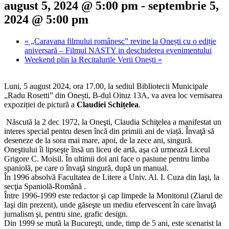
august 5, 2024 @ 5:00 pm
-
septembrie 5,
2024 @ 5:00 pm
«
„Caravana filmului românesc” revine la Onești cu o ediție
aniversară – Filmul NASTY in deschiderea evenimentului
Weekend plin la Recitalurile Verii Onești
»
Luni, 5 august 2024, ora 17.00, la sediul Bibliotecii Municipale
„Radu Rosetti” din Onești, B-dul Oituz 13A, va avea loc vernisarea
expoziției de pictură a
Claudiei Schițelea
.
Născută la 2 dec 1972, la Oneşti, Claudia Schiţelea a manifestat un
interes special pentru desen încă din primiii ani de viață. Învaţă să
deseneze de la sora mai mare, apoi, de la zece ani, singură.
Oneştiului îi lipseşte însă un liceu de artă, aşa că urmează Liceul
Grigore C. Moisil. În ultimii doi ani face o pasiune pentru limba
spaniolă, pe care o învaţă singură, după un manual.
În 1996 absolvă Facultatea de Litere a Univ. Al. I. Cuza din Iaşi, la
secţia Spaniolă-Română .
Între 1996-1999 este redactor şi cap limpede la Monitorul (Ziarul de
Iaşi din prezent), unde găseşte un mediu efervescent în care învaţă
jurnalism şi, pentru sine, grafic design.
Din 1999 se mută la Bucureşti, unde, timp de 5 ani, este scenarist la