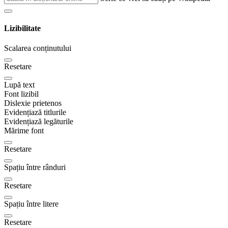
Lizibilitate
Scalarea conținutului
Resetare
Lupă text
Font lizibil
Dislexie prietenos
Evidențiază titlurile
Evidențiază legăturile
Mărime font
Resetare
Spațiu între rânduri
Resetare
Spațiu între litere
Resetare