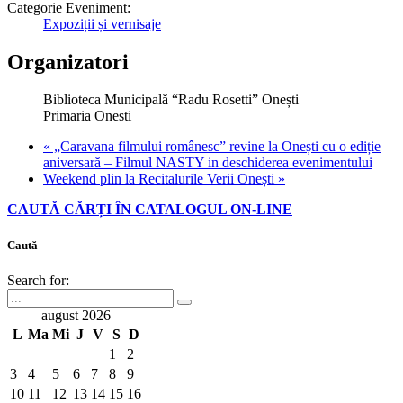
Categorie Eveniment:
Expoziții și vernisaje
Organizatori
Biblioteca Municipală “Radu Rosetti” Onești
Primaria Onesti
«
„Caravana filmului românesc” revine la Onești cu o ediție
aniversară – Filmul NASTY in deschiderea evenimentului
Weekend plin la Recitalurile Verii Onești
»
CAUTĂ CĂRȚI ÎN CATALOGUL ON-LINE
Caută
Search for:
august 2026
L
Ma
Mi
J
V
S
D
1
2
3
4
5
6
7
8
9
10
11
12
13
14
15
16