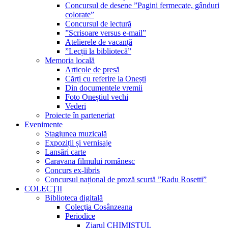
Concursul de desene ”Pagini fermecate, gânduri
colorate”
Concursul de lectură
”Scrisoare versus e-mail”
Atelierele de vacanță
”Lecții la bibliotecă”
Memoria locală
Articole de presă
Cărți cu referire la Onești
Din documentele vremii
Foto Oneștiul vechi
Vederi
Proiecte în parteneriat
Evenimente
Stagiunea muzicală
Expoziții și vernisaje
Lansări carte
Caravana filmului românesc
Concurs ex-libris
Concursul național de proză scurtă ”Radu Rosetti”
COLECŢII
Biblioteca digitală
Colecţia Cosânzeana
Periodice
Ziarul CHIMISTUL