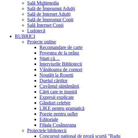
Sală Multimedia
Sală de Împrumut Adulți
Sală de Internet Adulți
Sală de împrumut Copii
Sală Internet Copii
Ludotecă
RUBRICI
Proiecte online
Recomandare de carte
Povestea de la prânz
Știați că…
Interviurile Bibliotecii
Vânătoarea de comori
Noutăți la Rosetti
Duelul cărților
Cuvântul săptămânii
Cărți care te inspiră
Expresii explicate
Gânduri celebre
LIKE pentru gramatică
Poezie pentru suflet
Editoriale
Filiala Cosânzeana
Proiectele bibliotecii
Concursul național de proză scurtă ”Radu