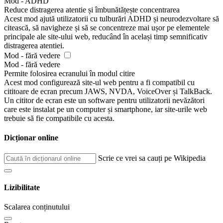
Mod - ADHD
Reduce distragerea atentie și îmbunătățește concentrarea
Acest mod ajută utilizatorii cu tulburări ADHD și neurodezvoltare să
citească, să navigheze și să se concentreze mai ușor pe elementele
principale ale site-ului web, reducând în același timp semnificativ
distragerea atentiei.
Mod - fără vedere
Mod - fără vedere
Permite folosirea ecranului în modul citire
Acest mod configurează site-ul web pentru a fi compatibil cu
cititoare de ecran precum JAWS, NVDA, VoiceOver și TalkBack.
Un cititor de ecran este un software pentru utilizatorii nevăzători
care este instalat pe un computer și smartphone, iar site-urile web
trebuie să fie compatibile cu acesta.
Dicționar online
Scrie ce vrei sa cauți pe Wikipedia
Lizibilitate
Scalarea conținutului