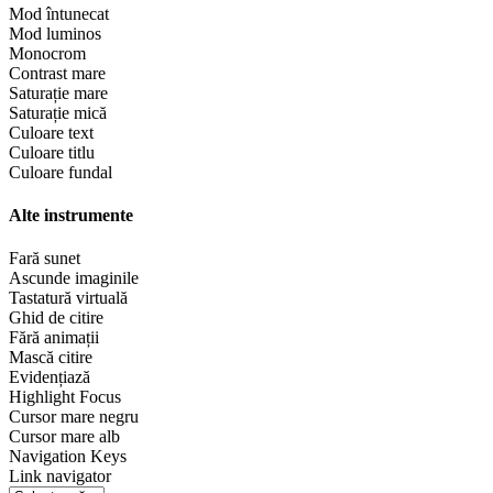
Mod întunecat
Mod luminos
Monocrom
Contrast mare
Saturație mare
Saturație mică
Culoare text
Culoare titlu
Culoare fundal
Alte instrumente
Fară sunet
Ascunde imaginile
Tastatură virtuală
Ghid de citire
Fără animații
Mască citire
Evidențiază
Highlight Focus
Cursor mare negru
Cursor mare alb
Navigation Keys
Link navigator