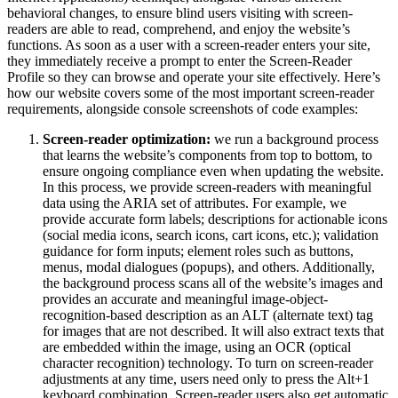
behavioral changes, to ensure blind users visiting with screen-
readers are able to read, comprehend, and enjoy the website’s
functions. As soon as a user with a screen-reader enters your site,
they immediately receive a prompt to enter the Screen-Reader
Profile so they can browse and operate your site effectively. Here’s
how our website covers some of the most important screen-reader
requirements, alongside console screenshots of code examples:
Screen-reader optimization:
we run a background process
that learns the website’s components from top to bottom, to
ensure ongoing compliance even when updating the website.
In this process, we provide screen-readers with meaningful
data using the ARIA set of attributes. For example, we
provide accurate form labels; descriptions for actionable icons
(social media icons, search icons, cart icons, etc.); validation
guidance for form inputs; element roles such as buttons,
menus, modal dialogues (popups), and others. Additionally,
the background process scans all of the website’s images and
provides an accurate and meaningful image-object-
recognition-based description as an ALT (alternate text) tag
for images that are not described. It will also extract texts that
are embedded within the image, using an OCR (optical
character recognition) technology. To turn on screen-reader
adjustments at any time, users need only to press the Alt+1
keyboard combination. Screen-reader users also get automatic