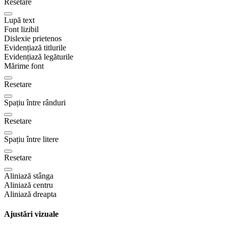
Resetare
Lupă text
Font lizibil
Dislexie prietenos
Evidențiază titlurile
Evidențiază legăturile
Mărime font
Resetare
Spațiu între rânduri
Resetare
Spațiu între litere
Resetare
Aliniază stânga
Aliniază centru
Aliniază dreapta
Ajustări vizuale