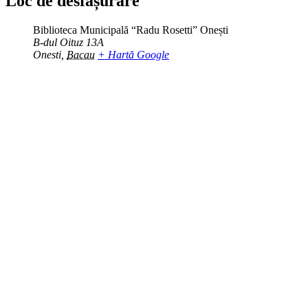
Loc de desfășurare
Biblioteca Municipală “Radu Rosetti” Onești
B-dul Oituz 13A
Onesti
,
Bacau
+ Hartă Google