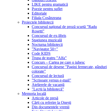
LIKE pentru gramatică
Poezie pentru suflet
Editoriale
Filiala Cosânzeana
Proiectele bibliotecii
Concursul național de proză scurtă ”Radu
Rosetti”
Concursul de ex-libris
Stagiunea muzicală
Nocturna bibliotecii
”Navigator 50+”
Code KIDS
Trupa de teatru ”Alfa”
Concurs – Cartea pe care o iubesc
Concursul de desene ”Pagini fermecate, gânduri
colorate”
Concursul de lectură
”Scrisoare versus e-mail”
Atelierele de vacanță
”Lecții la bibliotecă”
Memoria locală
Articole de presă
Cărți cu referire la Onești
Din documentele vremii