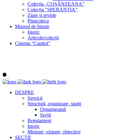
Colecția „COSÂNZEANA”
Colecția ”SPERANȚIA”
Ziare și reviste
Pinacoteca
Muzeul de Istorie
Istoric
Articole/colecții
Cinema “Capitol”
DESPRE
Servicii
Structură, organizare, spații
Organigramă
Secții
Regulament
Istoric
Misiune, viziune, obiective
SECȚII