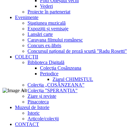
Foto Oneștiul vechi
Vederi
Proiecte în parteneriat
Evenimente
Stagiunea muzicală
Expoziții și vernisaje
Lansări carte
Caravana filmului românesc
Concurs ex-libris
Concursul național de proză scurtă ”Radu Rosetti”
COLECŢII
Biblioteca Digitală
Colecţia Cosânzeana
Periodice
Ziarul CHIMISTUL
Colecția „COSÂNZEANA”
Colecția ”SPERANȚIA”
Ziare și reviste
Pinacoteca
Muzeul de Istorie
Istoric
Articole/colecții
CONTACT