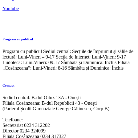
Youtube
Program cu publicul
Program cu publicul Sediul central: Secțiile de împrumut și sălile de
lectură: Luni-Vineri – 9-17 Secția de Internet: Luni-Vineri: 9-17
Ludoteca: Luni-Vineri: 09-17 Sâmbăta și Duminica: Închis Filiala
„Cosânzeana”: Luni-Vineri: 8-16 Sâmbăta și Duminica: Închis
Contact
Sediul central: B-dul Oituz 13A - Onești
Filiala Cosânzeana: B-dul Republicii 43 - Onești
(Parterul Școlii Gimnaziale George Călinescu, Corp B)
Telefoane:
Secretariat 0234 312202
Director 0234 324099
Filiala Cosânzeana 0234 317327