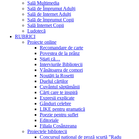
Sală Multimedia
Sală de Împrumut Adulți
Sală de Internet Adulți
Sală de împrumut Copii
Sală Internet Copii
Ludotecă
RUBRICI
Proiecte online
Recomandare de carte
Povestea de la prânz
Știați că…
Interviurile Bibliotecii
Vânătoarea de comori
Noutăți la Rosetti
Duelul cărților
Cuvântul săptămânii
Cărți care te inspiră
Expresii explicate
Gânduri celebre
LIKE pentru gramatică
Poezie pentru suflet
Editoriale
Filiala Cosânzeana
Proiectele bibliotecii
Concursul național de proză scurtă ”Radu