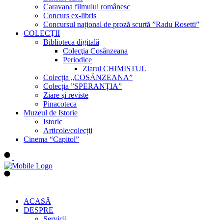
Caravana filmului românesc
Concurs ex-libris
Concursul național de proză scurtă ”Radu Rosetti”
COLECŢII
Biblioteca digitală
Colecţia Cosânzeana
Periodice
Ziarul CHIMISTUL
Colecția „COSÂNZEANA”
Colecția ”SPERANȚIA”
Ziare și reviste
Pinacoteca
Muzeul de Istorie
Istoric
Articole/colecții
Cinema “Capitol”
ACASĂ
DESPRE
Servicii