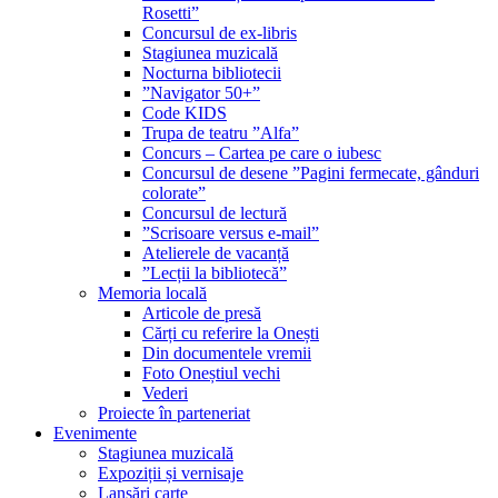
Rosetti”
Concursul de ex-libris
Stagiunea muzicală
Nocturna bibliotecii
”Navigator 50+”
Code KIDS
Trupa de teatru ”Alfa”
Concurs – Cartea pe care o iubesc
Concursul de desene ”Pagini fermecate, gânduri
colorate”
Concursul de lectură
”Scrisoare versus e-mail”
Atelierele de vacanță
”Lecții la bibliotecă”
Memoria locală
Articole de presă
Cărți cu referire la Onești
Din documentele vremii
Foto Oneștiul vechi
Vederi
Proiecte în parteneriat
Evenimente
Stagiunea muzicală
Expoziții și vernisaje
Lansări carte