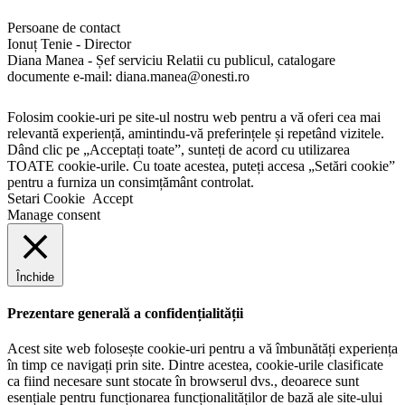
Persoane de contact
Ionuț Tenie - Director
Diana Manea - Șef serviciu Relatii cu publicul, catalogare
documente e-mail: diana.manea@onesti.ro
Folosim cookie-uri pe site-ul nostru web pentru a vă oferi cea mai
relevantă experiență, amintindu-vă preferințele și repetând vizitele.
Dând clic pe „Acceptați toate”, sunteți de acord cu utilizarea
TOATE cookie-urile. Cu toate acestea, puteți accesa „Setări cookie”
pentru a furniza un consimțământ controlat.
Setari Cookie
Accept
Manage consent
Închide
Prezentare generală a confidențialității
Acest site web folosește cookie-uri pentru a vă îmbunătăți experiența
în timp ce navigați prin site. Dintre acestea, cookie-urile clasificate
ca fiind necesare sunt stocate în browserul dvs., deoarece sunt
esențiale pentru funcționarea funcționalităților de bază ale site-ului