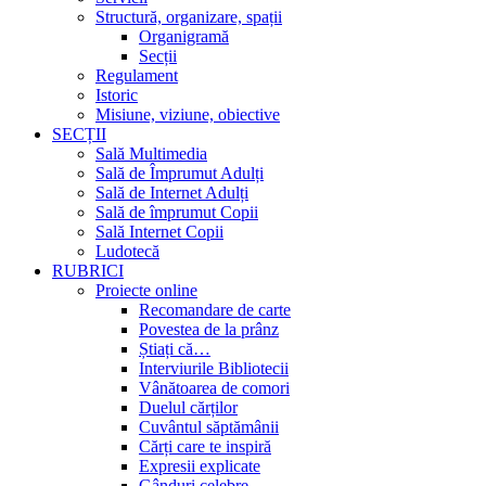
Structură, organizare, spații
Organigramă
Secții
Regulament
Istoric
Misiune, viziune, obiective
SECȚII
Sală Multimedia
Sală de Împrumut Adulți
Sală de Internet Adulți
Sală de împrumut Copii
Sală Internet Copii
Ludotecă
RUBRICI
Proiecte online
Recomandare de carte
Povestea de la prânz
Știați că…
Interviurile Bibliotecii
Vânătoarea de comori
Duelul cărților
Cuvântul săptămânii
Cărți care te inspiră
Expresii explicate
Gânduri celebre