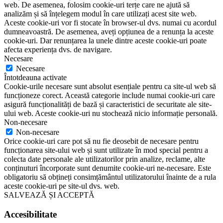
web. De asemenea, folosim cookie-uri terțe care ne ajută să
analizăm și să înțelegem modul în care utilizați acest site web.
Aceste cookie-uri vor fi stocate în browser-ul dvs. numai cu acordul
dumneavoastră. De asemenea, aveți opțiunea de a renunța la aceste
cookie-uri. Dar renunțarea la unele dintre aceste cookie-uri poate
afecta experiența dvs. de navigare.
Necesare
Necesare
Întotdeauna activate
Cookie-urile necesare sunt absolut esențiale pentru ca site-ul web să
funcționeze corect. Această categorie include numai cookie-uri care
asigură funcționalități de bază și caracteristici de securitate ale site-
ului web. Aceste cookie-uri nu stochează nicio informație personală.
Non-necesare
Non-necesare
Orice cookie-uri care pot să nu fie deosebit de necesare pentru
funcționarea site-ului web și sunt utilizate în mod special pentru a
colecta date personale ale utilizatorilor prin analize, reclame, alte
conținuturi încorporate sunt denumite cookie-uri ne-necesare. Este
obligatoriu să obțineți consimțământul utilizatorului înainte de a rula
aceste cookie-uri pe site-ul dvs. web.
SALVEAZĂ ȘI ACCEPTĂ
Accesibilitate