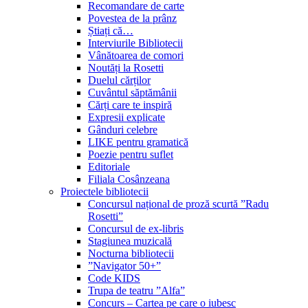
Recomandare de carte
Povestea de la prânz
Știați că…
Interviurile Bibliotecii
Vânătoarea de comori
Noutăți la Rosetti
Duelul cărților
Cuvântul săptămânii
Cărți care te inspiră
Expresii explicate
Gânduri celebre
LIKE pentru gramatică
Poezie pentru suflet
Editoriale
Filiala Cosânzeana
Proiectele bibliotecii
Concursul național de proză scurtă ”Radu
Rosetti”
Concursul de ex-libris
Stagiunea muzicală
Nocturna bibliotecii
”Navigator 50+”
Code KIDS
Trupa de teatru ”Alfa”
Concurs – Cartea pe care o iubesc