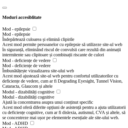
Moduri accesiblitate
Mod - epilepsie
Mod - epilepsie
Îndepărtează culoarea și elimină clipirile
Acest mod permite persoanelor cu epilepsie să utilizeze site-ul web
în siguranță, eliminând riscul de convulsii care rezultă din animații
intermitente sau clipitoare și combinații riscante de culori
Mod - deficiențe de vedere
Mod - deficiențe de vedere
Îmbunătățește vizualizarea site-ului web
Acest mod ajustează site-ul web pentru confortul utilizatorilor cu
deficiențe de vedere, cum ar fi Degrading Eyesight, Tunnel Vision,
Cataracta, Glaucom și altele
Modul - dizabilități cognitive
Modul - dizabilități cognitive
Ajută la concentrarea asupra unui conținut specific
Acest mod oferă diferite opțiuni de asistență pentru a ajuta utilizatorii
cu deficiențe cognitive, cum ar fi dislexia, autismul, CVA și altele, să
se concentreze mai ușor pe elementele esențiale ale site-ului web.
Mod - ADHD