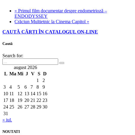
«
Primul film documentar despre endometrioză –
ENDODYSSEY
Crăciun Multietnic la Cinema Capitol
»
CAUTĂ CĂRȚI ÎN CATALOGUL ON-LINE
Caută
Search for:
august 2026
L
Ma
Mi
J
V
S
D
1
2
3
4
5
6
7
8
9
10
11
12
13
14
15
16
17
18
19
20
21
22
23
24
25
26
27
28
29
30
31
« iul.
NOUTATI