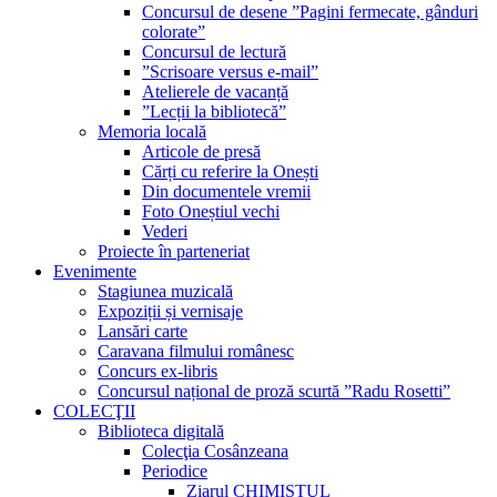
Concursul de desene ”Pagini fermecate, gânduri
colorate”
Concursul de lectură
”Scrisoare versus e-mail”
Atelierele de vacanță
”Lecții la bibliotecă”
Memoria locală
Articole de presă
Cărți cu referire la Onești
Din documentele vremii
Foto Oneștiul vechi
Vederi
Proiecte în parteneriat
Evenimente
Stagiunea muzicală
Expoziții și vernisaje
Lansări carte
Caravana filmului românesc
Concurs ex-libris
Concursul național de proză scurtă ”Radu Rosetti”
COLECŢII
Biblioteca digitală
Colecţia Cosânzeana
Periodice
Ziarul CHIMISTUL