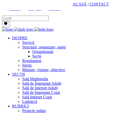
HUB CULTURAL ZONAL
ACASĂ
|
CONTACT
Youtube
Instagram
Facebook
DESPRE
Servicii
Structură, organizare, spații
Organigramă
Secții
Regulament
Istoric
Misiune, viziune, obiective
SECȚII
Sală Multimedia
Sală de Împrumut Adulți
Sală de Internet Adulți
Sală de împrumut Copii
Sală Internet Copii
Ludotecă
RUBRICI
Proiecte online