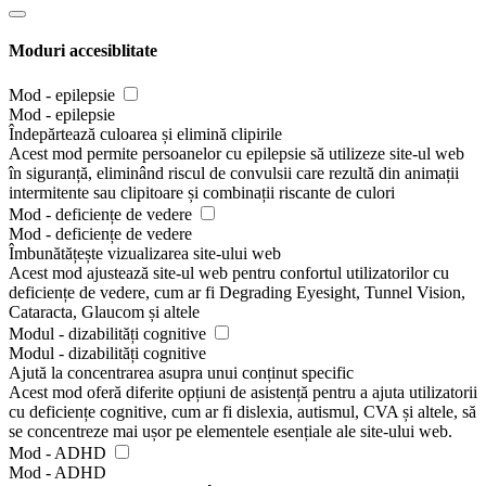
Moduri accesiblitate
Mod - epilepsie
Mod - epilepsie
Îndepărtează culoarea și elimină clipirile
Acest mod permite persoanelor cu epilepsie să utilizeze site-ul web
în siguranță, eliminând riscul de convulsii care rezultă din animații
intermitente sau clipitoare și combinații riscante de culori
Mod - deficiențe de vedere
Mod - deficiențe de vedere
Îmbunătățește vizualizarea site-ului web
Acest mod ajustează site-ul web pentru confortul utilizatorilor cu
deficiențe de vedere, cum ar fi Degrading Eyesight, Tunnel Vision,
Cataracta, Glaucom și altele
Modul - dizabilități cognitive
Modul - dizabilități cognitive
Ajută la concentrarea asupra unui conținut specific
Acest mod oferă diferite opțiuni de asistență pentru a ajuta utilizatorii
cu deficiențe cognitive, cum ar fi dislexia, autismul, CVA și altele, să
se concentreze mai ușor pe elementele esențiale ale site-ului web.
Mod - ADHD
Mod - ADHD