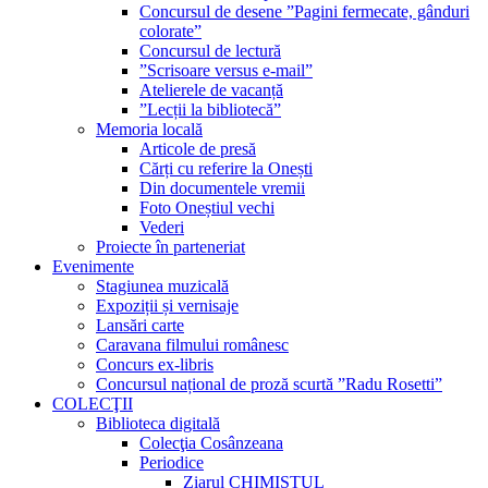
Concursul de desene ”Pagini fermecate, gânduri
colorate”
Concursul de lectură
”Scrisoare versus e-mail”
Atelierele de vacanță
”Lecții la bibliotecă”
Memoria locală
Articole de presă
Cărți cu referire la Onești
Din documentele vremii
Foto Oneștiul vechi
Vederi
Proiecte în parteneriat
Evenimente
Stagiunea muzicală
Expoziții și vernisaje
Lansări carte
Caravana filmului românesc
Concurs ex-libris
Concursul național de proză scurtă ”Radu Rosetti”
COLECŢII
Biblioteca digitală
Colecţia Cosânzeana
Periodice
Ziarul CHIMISTUL