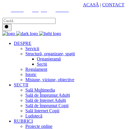
HUB CULTURAL ZONAL
ACASĂ
|
CONTACT
Youtube
Instagram
Facebook
DESPRE
Servicii
Structură, organizare, spații
Organigramă
Secții
Regulament
Istoric
Misiune, viziune, obiective
SECȚII
Sală Multimedia
Sală de Împrumut Adulți
Sală de Internet Adulți
Sală de împrumut Copii
Sală Internet Copii
Ludotecă
RUBRICI
Proiecte online