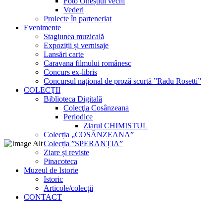
Foto Oneștiul vechi
Vederi
Proiecte în parteneriat
Evenimente
Stagiunea muzicală
Expoziții și vernisaje
Lansări carte
Caravana filmului românesc
Concurs ex-libris
Concursul național de proză scurtă ”Radu Rosetti”
COLECŢII
Biblioteca Digitală
Colecţia Cosânzeana
Periodice
Ziarul CHIMISTUL
Colecția „COSÂNZEANA”
Colecția ”SPERANȚIA”
Ziare și reviste
Pinacoteca
Muzeul de Istorie
Istoric
Articole/colecții
CONTACT