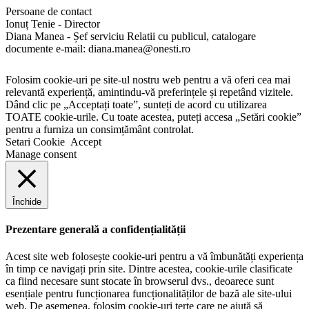
Persoane de contact
Ionuț Tenie - Director
Diana Manea - Șef serviciu Relatii cu publicul, catalogare
documente e-mail: diana.manea@onesti.ro
Folosim cookie-uri pe site-ul nostru web pentru a vă oferi cea mai
relevantă experiență, amintindu-vă preferințele și repetând vizitele.
Dând clic pe „Acceptați toate”, sunteți de acord cu utilizarea
TOATE cookie-urile. Cu toate acestea, puteți accesa „Setări cookie”
pentru a furniza un consimțământ controlat.
Setari Cookie
Accept
Manage consent
Închide
Prezentare generală a confidențialității
Acest site web folosește cookie-uri pentru a vă îmbunătăți experiența
în timp ce navigați prin site. Dintre acestea, cookie-urile clasificate
ca fiind necesare sunt stocate în browserul dvs., deoarece sunt
esențiale pentru funcționarea funcționalităților de bază ale site-ului
web. De asemenea, folosim cookie-uri terțe care ne ajută să