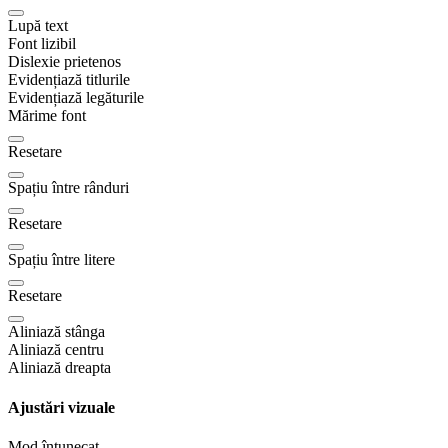
Lupă text
Font lizibil
Dislexie prietenos
Evidențiază titlurile
Evidențiază legăturile
Mărime font
Resetare
Spațiu între rânduri
Resetare
Spațiu între litere
Resetare
Aliniază stânga
Aliniază centru
Aliniază dreapta
Ajustări vizuale
Mod întunecat