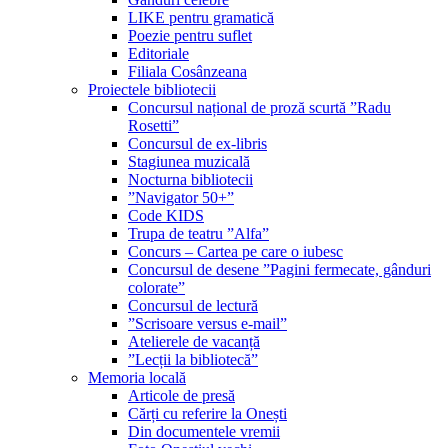
LIKE pentru gramatică
Poezie pentru suflet
Editoriale
Filiala Cosânzeana
Proiectele bibliotecii
Concursul național de proză scurtă ”Radu
Rosetti”
Concursul de ex-libris
Stagiunea muzicală
Nocturna bibliotecii
”Navigator 50+”
Code KIDS
Trupa de teatru ”Alfa”
Concurs – Cartea pe care o iubesc
Concursul de desene ”Pagini fermecate, gânduri
colorate”
Concursul de lectură
”Scrisoare versus e-mail”
Atelierele de vacanță
”Lecții la bibliotecă”
Memoria locală
Articole de presă
Cărți cu referire la Onești
Din documentele vremii