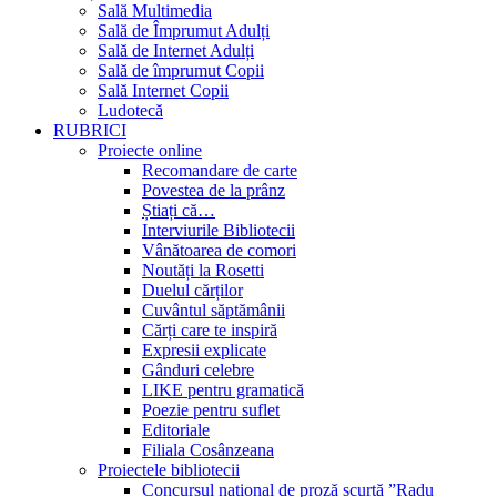
Sală Multimedia
Sală de Împrumut Adulți
Sală de Internet Adulți
Sală de împrumut Copii
Sală Internet Copii
Ludotecă
RUBRICI
Proiecte online
Recomandare de carte
Povestea de la prânz
Știați că…
Interviurile Bibliotecii
Vânătoarea de comori
Noutăți la Rosetti
Duelul cărților
Cuvântul săptămânii
Cărți care te inspiră
Expresii explicate
Gânduri celebre
LIKE pentru gramatică
Poezie pentru suflet
Editoriale
Filiala Cosânzeana
Proiectele bibliotecii
Concursul național de proză scurtă ”Radu