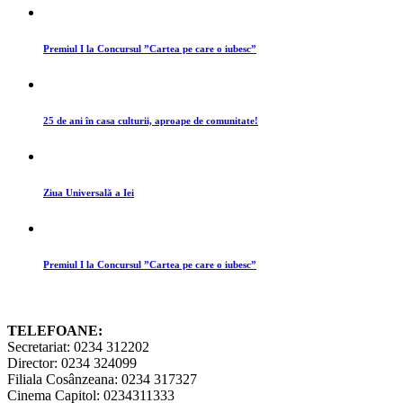
Premiul I la Concursul ”Cartea pe care o iubesc”
25 de ani în casa culturii, aproape de comunitate!
Ziua Universală a Iei
Premiul I la Concursul ”Cartea pe care o iubesc”
TELEFOANE:
Secretariat: 0234 312202
Director: 0234 324099
Filiala Cosânzeana: 0234 317327
Cinema Capitol: 0234311333