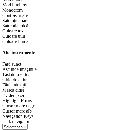
Mod luminos
Monocrom
Contrast mare
Saturație mare
Saturație mică
Culoare text
Culoare titlu
Culoare fundal
Alte instrumente
Fară sunet
Ascunde imaginile
Tastatură virtuală
Ghid de citire
Fără animații
Mască citire
Evidențiază
Highlight Focus
Cursor mare negru
Cursor mare alb
Navigation Keys
Link navigator