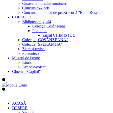
Caravana filmului românesc
Concurs ex-libris
Concursul național de proză scurtă ”Radu Rosetti”
COLECŢII
Biblioteca digitală
Colecţia Cosânzeana
Periodice
Ziarul CHIMISTUL
Colecția „COSÂNZEANA”
Colecția ”SPERANȚIA”
Ziare și reviste
Pinacoteca
Muzeul de Istorie
Istoric
Articole/colecții
Cinema “Capitol”
ACASĂ
DESPRE
Servicii