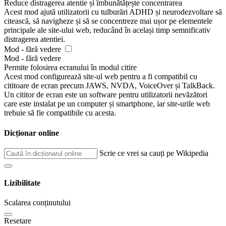
Reduce distragerea atentie și îmbunătățește concentrarea
Acest mod ajută utilizatorii cu tulburări ADHD și neurodezvoltare să
citească, să navigheze și să se concentreze mai ușor pe elementele
principale ale site-ului web, reducând în același timp semnificativ
distragerea atentiei.
Mod - fără vedere
Mod - fără vedere
Permite folosirea ecranului în modul citire
Acest mod configurează site-ul web pentru a fi compatibil cu
cititoare de ecran precum JAWS, NVDA, VoiceOver și TalkBack.
Un cititor de ecran este un software pentru utilizatorii nevăzători
care este instalat pe un computer și smartphone, iar site-urile web
trebuie să fie compatibile cu acesta.
Dicționar online
Scrie ce vrei sa cauți pe Wikipedia
Lizibilitate
Scalarea conținutului
Resetare