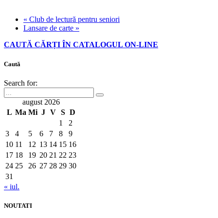
«
Club de lectură pentru seniori
Lansare de carte
»
CAUTĂ CĂRȚI ÎN CATALOGUL ON-LINE
Caută
Search for:
august 2026
L
Ma
Mi
J
V
S
D
1
2
3
4
5
6
7
8
9
10
11
12
13
14
15
16
17
18
19
20
21
22
23
24
25
26
27
28
29
30
31
« iul.
NOUTATI