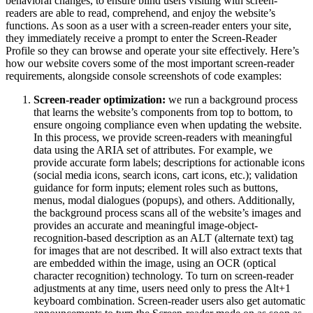
behavioral changes, to ensure blind users visiting with screen-
readers are able to read, comprehend, and enjoy the website’s
functions. As soon as a user with a screen-reader enters your site,
they immediately receive a prompt to enter the Screen-Reader
Profile so they can browse and operate your site effectively. Here’s
how our website covers some of the most important screen-reader
requirements, alongside console screenshots of code examples:
Screen-reader optimization:
we run a background process
that learns the website’s components from top to bottom, to
ensure ongoing compliance even when updating the website.
In this process, we provide screen-readers with meaningful
data using the ARIA set of attributes. For example, we
provide accurate form labels; descriptions for actionable icons
(social media icons, search icons, cart icons, etc.); validation
guidance for form inputs; element roles such as buttons,
menus, modal dialogues (popups), and others. Additionally,
the background process scans all of the website’s images and
provides an accurate and meaningful image-object-
recognition-based description as an ALT (alternate text) tag
for images that are not described. It will also extract texts that
are embedded within the image, using an OCR (optical
character recognition) technology. To turn on screen-reader
adjustments at any time, users need only to press the Alt+1
keyboard combination. Screen-reader users also get automatic