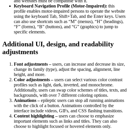
and websites must be compatible with it.
Keyboard Navigation Profile (Motor-Impaired):
this
profile enables motor-impaired persons to operate the website
using the keyboard Tab, Shift+Tab, and the Enter keys. Users
can also use shortcuts such as “M” (menus), “H” (headings),
“F” (forms), “B” (buttons), and “G” (graphics) to jump to
specific elements.
Additional UI, design, and readability
adjustments
Font adjustments –
users, can increase and decrease its size,
change its family (type), adjust the spacing, alignment, line
height, and more.
Color adjustments –
users can select various color contrast
profiles such as light, dark, inverted, and monochrome.
Additionally, users can swap color schemes of titles, texts, and
backgrounds, with over 7 different coloring options.
Animations –
epileptic users can stop all running animations
with the click of a button. Animations controlled by the
interface include videos, GIFs, and CSS flashing transitions.
Content highlighting –
users can choose to emphasize
important elements such as links and titles. They can also
choose to highlight focused or hovered elements only.