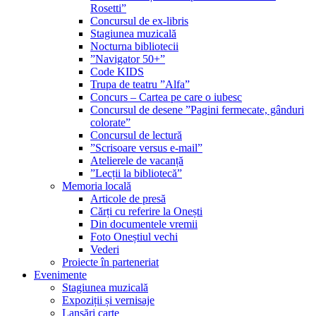
Rosetti”
Concursul de ex-libris
Stagiunea muzicală
Nocturna bibliotecii
”Navigator 50+”
Code KIDS
Trupa de teatru ”Alfa”
Concurs – Cartea pe care o iubesc
Concursul de desene ”Pagini fermecate, gânduri
colorate”
Concursul de lectură
”Scrisoare versus e-mail”
Atelierele de vacanță
”Lecții la bibliotecă”
Memoria locală
Articole de presă
Cărți cu referire la Onești
Din documentele vremii
Foto Oneștiul vechi
Vederi
Proiecte în parteneriat
Evenimente
Stagiunea muzicală
Expoziții și vernisaje
Lansări carte