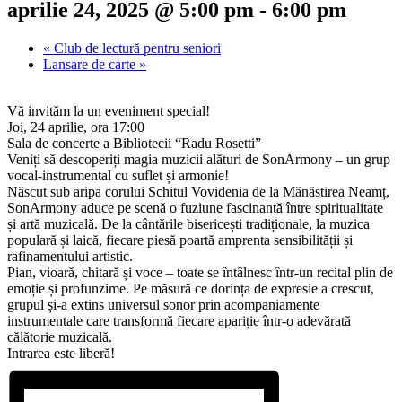
aprilie 24, 2025 @ 5:00 pm
-
6:00 pm
«
Club de lectură pentru seniori
Lansare de carte
»
Vă invităm la un eveniment special!
Joi, 24 aprilie, ora 17:00
Sala de concerte a Bibliotecii “Radu Rosetti”
Veniți să descoperiți magia muzicii alături de SonArmony – un grup
vocal-instrumental cu suflet și armonie!
Născut sub aripa corului Schitul Vovidenia de la Mănăstirea Neamț,
SonArmony aduce pe scenă o fuziune fascinantă între spiritualitate
și artă muzicală. De la cântările bisericești tradiționale, la muzica
populară și laică, fiecare piesă poartă amprenta sensibilității și
rafinamentului artistic.
Pian, vioară, chitară și voce – toate se întâlnesc într-un recital plin de
emoție și profunzime. Pe măsură ce dorința de expresie a crescut,
grupul și-a extins universul sonor prin acompaniamente
instrumentale care transformă fiecare apariție într-o adevărată
călătorie muzicală.
Intrarea este liberă!