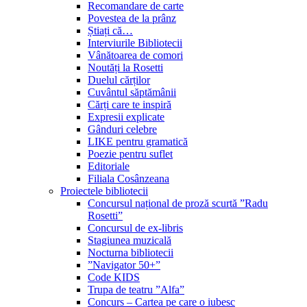
Recomandare de carte
Povestea de la prânz
Știați că…
Interviurile Bibliotecii
Vânătoarea de comori
Noutăți la Rosetti
Duelul cărților
Cuvântul săptămânii
Cărți care te inspiră
Expresii explicate
Gânduri celebre
LIKE pentru gramatică
Poezie pentru suflet
Editoriale
Filiala Cosânzeana
Proiectele bibliotecii
Concursul național de proză scurtă ”Radu
Rosetti”
Concursul de ex-libris
Stagiunea muzicală
Nocturna bibliotecii
”Navigator 50+”
Code KIDS
Trupa de teatru ”Alfa”
Concurs – Cartea pe care o iubesc