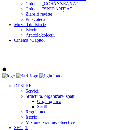
Colecția „COSÂNZEANA”
Colecția ”SPERANȚIA”
Ziare și reviste
Pinacoteca
Muzeul de Istorie
Istoric
Articole/colecții
Cinema “Capitol”
DESPRE
Servicii
Structură, organizare, spații
Organigramă
Secții
Regulament
Istoric
Misiune, viziune, obiective
SECȚII