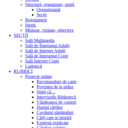
Structură, organizare, spații
Organigramă
Secții
Regulament
Istoric
Misiune, viziune, obiective
SECȚII
Sală Multimedia
Sală de Împrumut Adulți
Sală de Internet Adulți
Sală de împrumut Copii
Sală Internet Copii
Ludotecă
RUBRICI
Proiecte online
Recomandare de carte
Povestea de la prânz
Știați că…
Interviurile Bibliotecii
Vânătoarea de comori
Duelul cărților
Cuvântul săptămânii
Cărți care te inspiră
Expresii explicate
Gânduri celebre