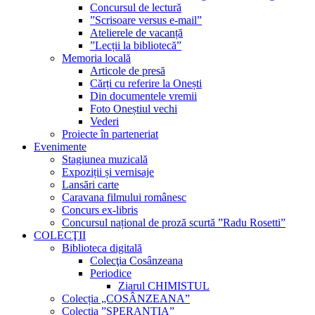
Concursul de lectură
”Scrisoare versus e-mail”
Atelierele de vacanță
”Lecții la bibliotecă”
Memoria locală
Articole de presă
Cărți cu referire la Onești
Din documentele vremii
Foto Oneștiul vechi
Vederi
Proiecte în parteneriat
Evenimente
Stagiunea muzicală
Expoziții și vernisaje
Lansări carte
Caravana filmului românesc
Concurs ex-libris
Concursul național de proză scurtă ”Radu Rosetti”
COLECŢII
Biblioteca digitală
Colecţia Cosânzeana
Periodice
Ziarul CHIMISTUL
Colecția „COSÂNZEANA”
Colecția ”SPERANȚIA”