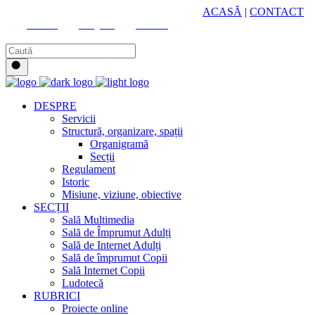
HUB CULTURAL ZONAL
ACASĂ
|
CONTACT
Youtube
Instagram
Facebook
DESPRE
Servicii
Structură, organizare, spații
Organigramă
Secții
Regulament
Istoric
Misiune, viziune, obiective
SECȚII
Sală Multimedia
Sală de Împrumut Adulți
Sală de Internet Adulți
Sală de împrumut Copii
Sală Internet Copii
Ludotecă
RUBRICI
Proiecte online