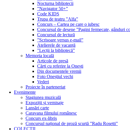
Nocturna bibliotecii
”Navigator 50+”
Code KIDS
Trupa de teatru ”Alfa”
Concurs – Cartea pe care o iubesc
Concursul de desene ”Pagini fermecate, gânduri co
Concursul de lectură
”Scrisoare versus e-mail”
Atelierele de vacanță
”Lecții la bibliotecă”
Memoria locală
Articole de presă
Cărți cu referire la Onești
Din documentele vremii
Foto Oneștiul vechi
Vederi
Proiecte în parteneriat
Evenimente
Stagiunea muzicală
Expoziții și vernisaje
Lansări carte
Caravana filmului românesc
Concurs ex-libris
Concursul național de proză scurtă ”Radu Rosetti”
COLECŢII