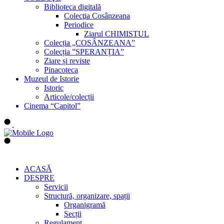
Biblioteca digitală
Colecţia Cosânzeana
Periodice
Ziarul CHIMISTUL
Colecția „COSÂNZEANA”
Colecția ”SPERANȚIA”
Ziare și reviste
Pinacoteca
Muzeul de Istorie
Istoric
Articole/colecții
Cinema “Capitol”
ACASĂ
DESPRE
Servicii
Structură, organizare, spații
Organigramă
Secții
Regulament