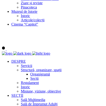
Ziare și reviste
Pinacoteca
Muzeul de Istorie
Istoric
Articole/colecții
Cinema “Capitol”
DESPRE
Servicii
Structură, organizare, spații
Organigramă
Secții
Regulament
Istoric
Misiune, viziune, obiective
SECȚII
Sală Multimedia
Sală de Împrumut Adulți