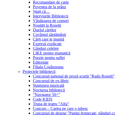
Recomandare de carte
Povestea de la prânz
Știați că…
Interviurile Bibliotecii
Vânătoarea de comori
Noutăți la Rosetti
Duelul cărților
Cuvântul săptămânii
Cărți care te inspiră
Expresii explicate
Gânduri celebre
LIKE pentru gramatică
Poezie pentru suflet
Editoriale
Filiala Cosânzeana
Proiectele bibliotecii
Concursul național de proză scurtă ”Radu Rosetti”
Concursul de ex-libris
Stagiunea muzicală
Nocturna bibliotecii
”Navigator 50+”
Code KIDS
Trupa de teatru ”Alfa”
Concurs – Cartea pe care o iubesc
Concursul de desene ”Pagini fermecate, gânduri co