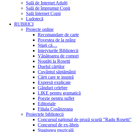
Sală de Internet Adulți
Sală de împrumut Copii
Sală Internet Copii
Ludotecă
RUBRICI
Proiecte online
Recomandare de carte
Povestea de la prânz
Știați că…
Interviurile Bibliotecii
Vânătoarea de comori
Noutăți la Rosetti
Duelul cărților
Cuvântul săptămânii
Cărți care te inspiră
Expresii explicate
Gânduri celebre
LIKE pentru gramatică
Poezie pentru suflet
Editoriale
Filiala Cosânzeana
Proiectele bibliotecii
Concursul național de proză scurtă ”Radu Rosetti”
Concursul de ex-libris
Stagiunea muzicală