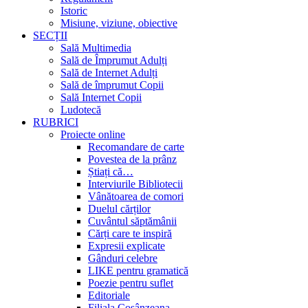
Istoric
Misiune, viziune, obiective
SECȚII
Sală Multimedia
Sală de Împrumut Adulți
Sală de Internet Adulți
Sală de împrumut Copii
Sală Internet Copii
Ludotecă
RUBRICI
Proiecte online
Recomandare de carte
Povestea de la prânz
Știați că…
Interviurile Bibliotecii
Vânătoarea de comori
Duelul cărților
Cuvântul săptămânii
Cărți care te inspiră
Expresii explicate
Gânduri celebre
LIKE pentru gramatică
Poezie pentru suflet
Editoriale
Filiala Cosânzeana