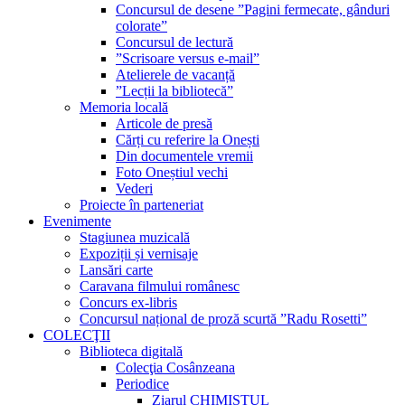
Concursul de desene ”Pagini fermecate, gânduri
colorate”
Concursul de lectură
”Scrisoare versus e-mail”
Atelierele de vacanță
”Lecții la bibliotecă”
Memoria locală
Articole de presă
Cărți cu referire la Onești
Din documentele vremii
Foto Oneștiul vechi
Vederi
Proiecte în parteneriat
Evenimente
Stagiunea muzicală
Expoziții și vernisaje
Lansări carte
Caravana filmului românesc
Concurs ex-libris
Concursul național de proză scurtă ”Radu Rosetti”
COLECŢII
Biblioteca digitală
Colecţia Cosânzeana
Periodice
Ziarul CHIMISTUL