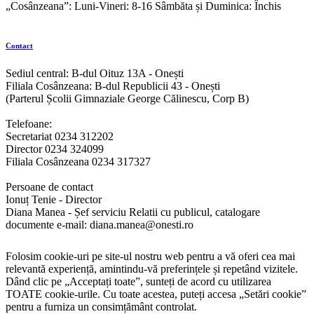
„Cosânzeana”: Luni-Vineri: 8-16 Sâmbăta și Duminica: Închis
Contact
Sediul central: B-dul Oituz 13A - Onești
Filiala Cosânzeana: B-dul Republicii 43 - Onești
(Parterul Școlii Gimnaziale George Călinescu, Corp B)
Telefoane:
Secretariat 0234 312202
Director 0234 324099
Filiala Cosânzeana 0234 317327
Persoane de contact
Ionuț Tenie - Director
Diana Manea - Șef serviciu Relatii cu publicul, catalogare
documente e-mail: diana.manea@onesti.ro
Folosim cookie-uri pe site-ul nostru web pentru a vă oferi cea mai
relevantă experiență, amintindu-vă preferințele și repetând vizitele.
Dând clic pe „Acceptați toate”, sunteți de acord cu utilizarea
TOATE cookie-urile. Cu toate acestea, puteți accesa „Setări cookie”
pentru a furniza un consimțământ controlat.