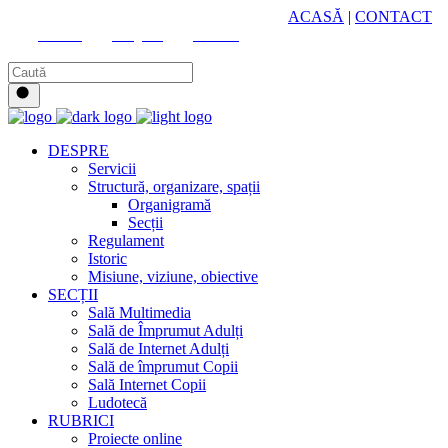
HUB CULTURAL ZONAL
ACASĂ
|
CONTACT
Youtube
Instagram
Facebook
DESPRE
Servicii
Structură, organizare, spații
Organigramă
Secții
Regulament
Istoric
Misiune, viziune, obiective
SECȚII
Sală Multimedia
Sală de Împrumut Adulți
Sală de Internet Adulți
Sală de împrumut Copii
Sală Internet Copii
Ludotecă
RUBRICI
Proiecte online