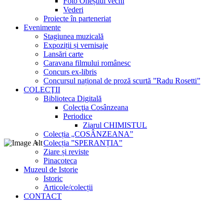
Foto Oneștiul vechi
Vederi
Proiecte în parteneriat
Evenimente
Stagiunea muzicală
Expoziții și vernisaje
Lansări carte
Caravana filmului românesc
Concurs ex-libris
Concursul național de proză scurtă ”Radu Rosetti”
COLECŢII
Biblioteca Digitală
Colecţia Cosânzeana
Periodice
Ziarul CHIMISTUL
Colecția „COSÂNZEANA”
Colecția ”SPERANȚIA”
Ziare și reviste
Pinacoteca
Muzeul de Istorie
Istoric
Articole/colecții
CONTACT