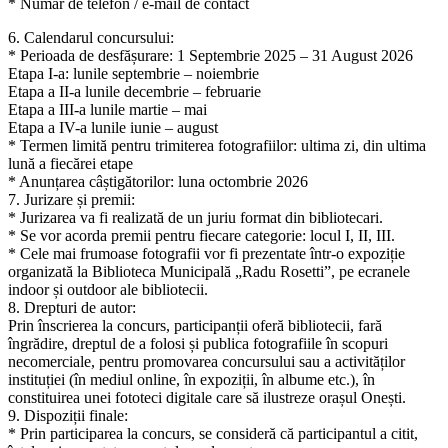
* Număr de telefon / e-mail de contact
6. Calendarul concursului:
* Perioada de desfășurare: 1 Septembrie 2025 – 31 August 2026
Etapa I-a: lunile septembrie – noiembrie
Etapa a II-a lunile decembrie – februarie
Etapa a III-a lunile martie – mai
Etapa a IV-a lunile iunie – august
* Termen limită pentru trimiterea fotografiilor: ultima zi, din ultima
lună a fiecărei etape
* Anunțarea câștigătorilor: luna octombrie 2026
7. Jurizare și premii:
* Jurizarea va fi realizată de un juriu format din bibliotecari.
* Se vor acorda premii pentru fiecare categorie: locul I, II, III.
* Cele mai frumoase fotografii vor fi prezentate într-o expoziție
organizată la Biblioteca Municipală „Radu Rosetti”, pe ecranele
indoor și outdoor ale bibliotecii.
8. Drepturi de autor:
Prin înscrierea la concurs, participanții oferă bibliotecii, fară
îngrădire, dreptul de a folosi și publica fotografiile în scopuri
necomerciale, pentru promovarea concursului sau a activităților
instituției (în mediul online, în expoziții, în albume etc.), în
constituirea unei fototeci digitale care să ilustreze orașul Onești.
9. Dispoziții finale:
* Prin participarea la concurs, se consideră că participantul a citit,