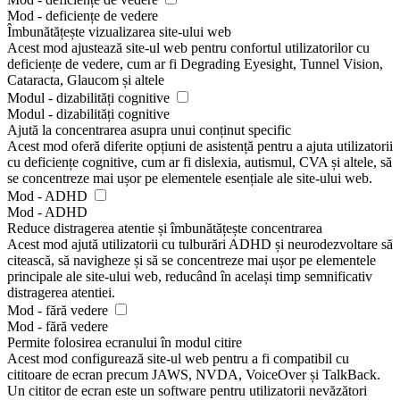
Mod - deficiențe de vedere
Îmbunătățește vizualizarea site-ului web
Acest mod ajustează site-ul web pentru confortul utilizatorilor cu
deficiențe de vedere, cum ar fi Degrading Eyesight, Tunnel Vision,
Cataracta, Glaucom și altele
Modul - dizabilități cognitive
Modul - dizabilități cognitive
Ajută la concentrarea asupra unui conținut specific
Acest mod oferă diferite opțiuni de asistență pentru a ajuta utilizatorii
cu deficiențe cognitive, cum ar fi dislexia, autismul, CVA și altele, să
se concentreze mai ușor pe elementele esențiale ale site-ului web.
Mod - ADHD
Mod - ADHD
Reduce distragerea atentie și îmbunătățește concentrarea
Acest mod ajută utilizatorii cu tulburări ADHD și neurodezvoltare să
citească, să navigheze și să se concentreze mai ușor pe elementele
principale ale site-ului web, reducând în același timp semnificativ
distragerea atentiei.
Mod - fără vedere
Mod - fără vedere
Permite folosirea ecranului în modul citire
Acest mod configurează site-ul web pentru a fi compatibil cu
cititoare de ecran precum JAWS, NVDA, VoiceOver și TalkBack.
Un cititor de ecran este un software pentru utilizatorii nevăzători