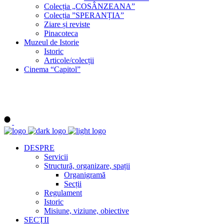
Colecția „COSÂNZEANA”
Colecția ”SPERANȚIA”
Ziare și reviste
Pinacoteca
Muzeul de Istorie
Istoric
Articole/colecții
Cinema “Capitol”
DESPRE
Servicii
Structură, organizare, spații
Organigramă
Secții
Regulament
Istoric
Misiune, viziune, obiective
SECȚII