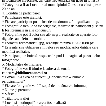
în localitățile învecinate, dar care frecventează un liceu în Onești)
* Categoria a II-a: Locuitori ai municipiului Onești, cu vârsta peste
20 de ani.
4. Condiții de participare:
* Participarea este gratuită.
* Fiecare participant poate înscrie maximum 4 fotografii/anotimp.
* Fotografiile trebuie să fie originale, realizate de participant și să nu
fi fost premiate în alte concursuri.
* Fotografiile pot fi color sau alb-negru, realizate cu aparate foto
digitale sau telefoane mobile.
* Formatul recomandat: .jpg, rezoluție minimă 1920×1080 px.
* Este interzisă utilizarea a filtrelor sau modificărilor digitale care
modifică realitatea.
* Participanții trebuie să respecte dreptul la imagine al persoanelor
fotografiate.
5. Modalitatea de înscriere:
* Fotografiile vor fi trimise la adresa de email:
concurs@bibliotecaonesti.ro
* E-mailul va avea ca subiect: „Concurs foto – Numele
participantului”
* Fiecare fotografie va fi însoțită de următoarele informații:
* Nume și prenume
* Vârsta
* Titlul fotografiei
* Locul și anotimpul în care a fost realizată