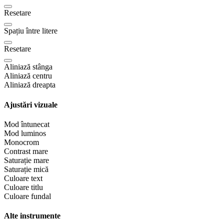
Resetare
Spațiu între litere
Resetare
Aliniază stânga
Aliniază centru
Aliniază dreapta
Ajustări vizuale
Mod întunecat
Mod luminos
Monocrom
Contrast mare
Saturație mare
Saturație mică
Culoare text
Culoare titlu
Culoare fundal
Alte instrumente