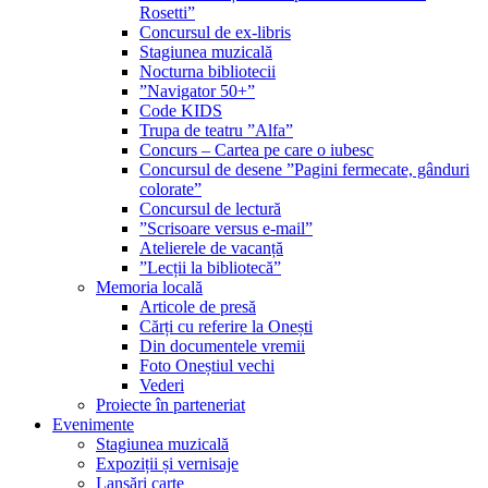
Rosetti”
Concursul de ex-libris
Stagiunea muzicală
Nocturna bibliotecii
”Navigator 50+”
Code KIDS
Trupa de teatru ”Alfa”
Concurs – Cartea pe care o iubesc
Concursul de desene ”Pagini fermecate, gânduri
colorate”
Concursul de lectură
”Scrisoare versus e-mail”
Atelierele de vacanță
”Lecții la bibliotecă”
Memoria locală
Articole de presă
Cărți cu referire la Onești
Din documentele vremii
Foto Oneștiul vechi
Vederi
Proiecte în parteneriat
Evenimente
Stagiunea muzicală
Expoziții și vernisaje
Lansări carte