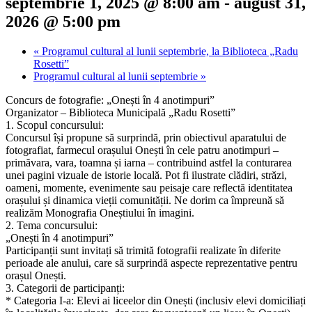
septembrie 1, 2025 @ 8:00 am
-
august 31,
2026 @ 5:00 pm
«
Programul cultural al lunii septembrie, la Biblioteca „Radu
Rosetti”
Programul cultural al lunii septembrie
»
Concurs de fotografie: „Onești în 4 anotimpuri”
Organizator – Biblioteca Municipală „Radu Rosetti”
1. Scopul concursului:
Concursul își propune să surprindă, prin obiectivul aparatului de
fotografiat, farmecul orașului Onești în cele patru anotimpuri –
primăvara, vara, toamna și iarna – contribuind astfel la conturarea
unei pagini vizuale de istorie locală. Pot fi ilustrate clădiri, străzi,
oameni, momente, evenimente sau peisaje care reflectă identitatea
orașului și dinamica vieții comunității. Ne dorim ca împreună să
realizăm Monografia Oneștiului în imagini.
2. Tema concursului:
„Onești în 4 anotimpuri”
Participanții sunt invitați să trimită fotografii realizate în diferite
perioade ale anului, care să surprindă aspecte reprezentative pentru
orașul Onești.
3. Categorii de participanți:
* Categoria I-a: Elevi ai liceelor din Onești (inclusiv elevi domiciliați