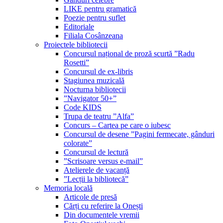
LIKE pentru gramatică
Poezie pentru suflet
Editoriale
Filiala Cosânzeana
Proiectele bibliotecii
Concursul național de proză scurtă ”Radu
Rosetti”
Concursul de ex-libris
Stagiunea muzicală
Nocturna bibliotecii
”Navigator 50+”
Code KIDS
Trupa de teatru ”Alfa”
Concurs – Cartea pe care o iubesc
Concursul de desene ”Pagini fermecate, gânduri
colorate”
Concursul de lectură
”Scrisoare versus e-mail”
Atelierele de vacanță
”Lecții la bibliotecă”
Memoria locală
Articole de presă
Cărți cu referire la Onești
Din documentele vremii