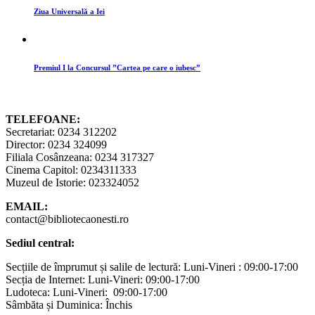
Ziua Universală a Iei
Premiul I la Concursul ”Cartea pe care o iubesc”
TELEFOANE:
Secretariat: 0234 312202
Director: 0234 324099
Filiala Cosânzeana: 0234 317327
Cinema Capitol: 0234311333
Muzeul de Istorie: 023324052
EMAIL:
contact@bibliotecaonesti.ro
Sediul central:
Secțiile de împrumut și salile de lectură: Luni-Vineri : 09:00-17:00
Secția de Internet: Luni-Vineri: 09:00-17:00
Ludoteca: Luni-Vineri: 09:00-17:00
Sâmbăta și Duminica: Închis