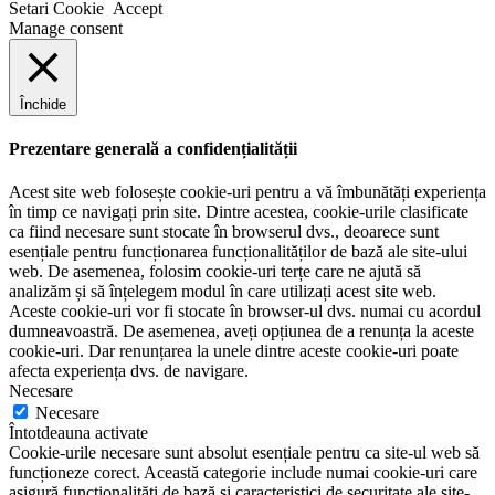
Setari Cookie
Accept
Manage consent
Închide
Prezentare generală a confidențialității
Acest site web folosește cookie-uri pentru a vă îmbunătăți experiența
în timp ce navigați prin site. Dintre acestea, cookie-urile clasificate
ca fiind necesare sunt stocate în browserul dvs., deoarece sunt
esențiale pentru funcționarea funcționalităților de bază ale site-ului
web. De asemenea, folosim cookie-uri terțe care ne ajută să
analizăm și să înțelegem modul în care utilizați acest site web.
Aceste cookie-uri vor fi stocate în browser-ul dvs. numai cu acordul
dumneavoastră. De asemenea, aveți opțiunea de a renunța la aceste
cookie-uri. Dar renunțarea la unele dintre aceste cookie-uri poate
afecta experiența dvs. de navigare.
Necesare
Necesare
Întotdeauna activate
Cookie-urile necesare sunt absolut esențiale pentru ca site-ul web să
funcționeze corect. Această categorie include numai cookie-uri care
asigură funcționalități de bază și caracteristici de securitate ale site-