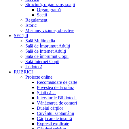
Structură, organizare, spații
Organigramă
Secții
Regulament
Istoric
Misiune, viziune, obiective
SECȚII
Sală Multimedia
Sală de Împrumut Adulți
Sală de Internet Adulți
Sală de împrumut Copii
Sală Internet Copii
Ludotecă
RUBRICI
Proiecte online
Recomandare de carte
Povestea de la prânz
Știați că…
Interviurile Bibliotecii
Vânătoarea de comori
Duelul cărților
Cuvântul săptămânii
Cărți care te inspiră
Expresii explicate
Gânduri celebre