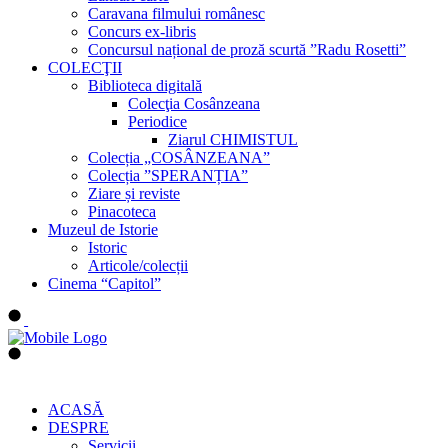
Caravana filmului românesc
Concurs ex-libris
Concursul național de proză scurtă ”Radu Rosetti”
COLECŢII
Biblioteca digitală
Colecţia Cosânzeana
Periodice
Ziarul CHIMISTUL
Colecția „COSÂNZEANA”
Colecția ”SPERANȚIA”
Ziare și reviste
Pinacoteca
Muzeul de Istorie
Istoric
Articole/colecții
Cinema “Capitol”
ACASĂ
DESPRE
Servicii