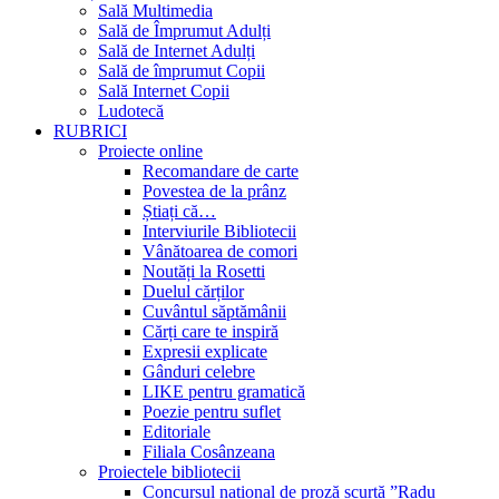
Sală Multimedia
Sală de Împrumut Adulți
Sală de Internet Adulți
Sală de împrumut Copii
Sală Internet Copii
Ludotecă
RUBRICI
Proiecte online
Recomandare de carte
Povestea de la prânz
Știați că…
Interviurile Bibliotecii
Vânătoarea de comori
Noutăți la Rosetti
Duelul cărților
Cuvântul săptămânii
Cărți care te inspiră
Expresii explicate
Gânduri celebre
LIKE pentru gramatică
Poezie pentru suflet
Editoriale
Filiala Cosânzeana
Proiectele bibliotecii
Concursul național de proză scurtă ”Radu