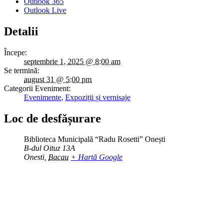
Outlook 365
Outlook Live
Detalii
Începe:
septembrie 1, 2025 @ 8:00 am
Se termină:
august 31 @ 5:00 pm
Categorii Eveniment:
Evenimente
,
Expoziții și vernisaje
Loc de desfășurare
Biblioteca Municipală “Radu Rosetti” Onești
B-dul Oituz 13A
Onesti
,
Bacau
+ Hartă Google