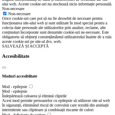
ului web. Aceste cookie-uri nu stochează nicio informație personală.
Non-necesare
Non-necesare
Orice cookie-uri care pot să nu fie deosebit de necesare pentru
funcționarea site-ului web și sunt utilizate în mod special pentru a
colecta date personale ale utilizatorilor prin analize, reclame, alte
conținuturi încorporate sunt denumite cookie-uri ne-necesare. Este
obligatoriu să obțineți consimțământul utilizatorului înainte de a rula
aceste cookie-uri pe site-ul dvs. web.
SALVEAZĂ ȘI ACCEPTĂ
Accesibilitate
Moduri accesiblitate
Mod - epilepsie
Mod - epilepsie
Îndepărtează culoarea și elimină clipirile
Acest mod permite persoanelor cu epilepsie să utilizeze site-ul web
în siguranță, eliminând riscul de convulsii care rezultă din animații
intermitente sau clipitoare și combinații riscante de culori
Mod - deficiențe de vedere