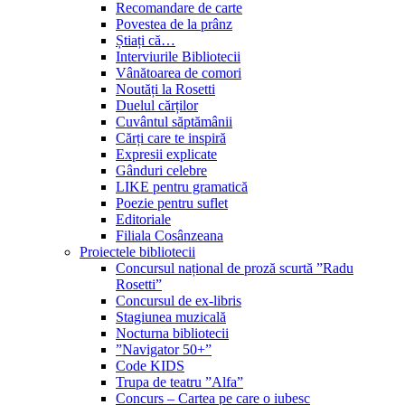
Recomandare de carte
Povestea de la prânz
Știați că…
Interviurile Bibliotecii
Vânătoarea de comori
Noutăți la Rosetti
Duelul cărților
Cuvântul săptămânii
Cărți care te inspiră
Expresii explicate
Gânduri celebre
LIKE pentru gramatică
Poezie pentru suflet
Editoriale
Filiala Cosânzeana
Proiectele bibliotecii
Concursul național de proză scurtă ”Radu
Rosetti”
Concursul de ex-libris
Stagiunea muzicală
Nocturna bibliotecii
”Navigator 50+”
Code KIDS
Trupa de teatru ”Alfa”
Concurs – Cartea pe care o iubesc