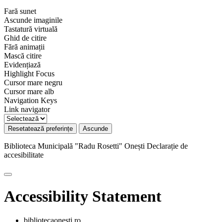
Fară sunet
Ascunde imaginile
Tastatură virtuală
Ghid de citire
Fără animații
Mască citire
Evidențiază
Highlight Focus
Cursor mare negru
Cursor mare alb
Navigation Keys
Link navigator
Resetatează preferințe
Ascunde
Biblioteca Municipală "Radu Rosetti" Onești
Declarație de
accesibilitate
Accessibility Statement
bibliotecaonesti.ro