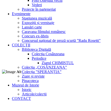
Foto Oneștiul vechi
Vederi
Proiecte în parteneriat
Evenimente
Stagiunea muzicală
Expoziții și vernisaje
Lansări carte
Caravana filmului românesc
Concurs ex-libris
Concursul național de proză scurtă ”Radu Rosetti”
COLECŢII
Biblioteca Digitală
Colecţia Cosânzeana
Periodice
Ziarul CHIMISTUL
Colecția „COSÂNZEANA”
Colecția ”SPERANȚIA”
Ziare și reviste
Pinacoteca
Muzeul de Istorie
Istoric
Articole/colecții
CONTACT