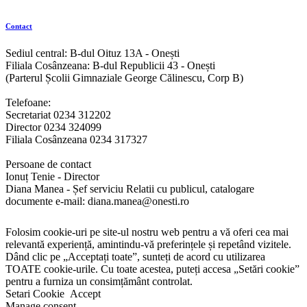
Contact
Sediul central: B-dul Oituz 13A - Onești
Filiala Cosânzeana: B-dul Republicii 43 - Onești
(Parterul Școlii Gimnaziale George Călinescu, Corp B)
Telefoane:
Secretariat 0234 312202
Director 0234 324099
Filiala Cosânzeana 0234 317327
Persoane de contact
Ionuț Tenie - Director
Diana Manea - Șef serviciu Relatii cu publicul, catalogare
documente e-mail: diana.manea@onesti.ro
Folosim cookie-uri pe site-ul nostru web pentru a vă oferi cea mai
relevantă experiență, amintindu-vă preferințele și repetând vizitele.
Dând clic pe „Acceptați toate”, sunteți de acord cu utilizarea
TOATE cookie-urile. Cu toate acestea, puteți accesa „Setări cookie”
pentru a furniza un consimțământ controlat.
Setari Cookie
Accept
Manage consent