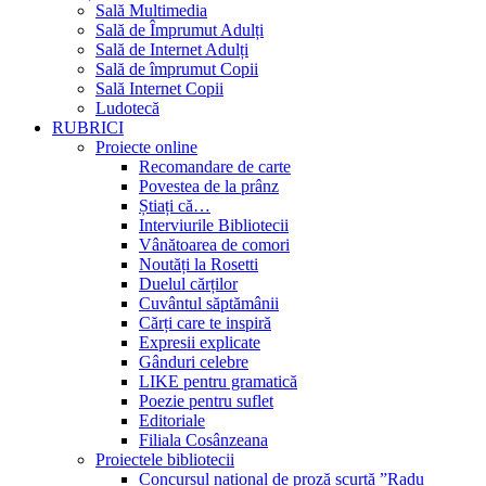
Sală Multimedia
Sală de Împrumut Adulți
Sală de Internet Adulți
Sală de împrumut Copii
Sală Internet Copii
Ludotecă
RUBRICI
Proiecte online
Recomandare de carte
Povestea de la prânz
Știați că…
Interviurile Bibliotecii
Vânătoarea de comori
Noutăți la Rosetti
Duelul cărților
Cuvântul săptămânii
Cărți care te inspiră
Expresii explicate
Gânduri celebre
LIKE pentru gramatică
Poezie pentru suflet
Editoriale
Filiala Cosânzeana
Proiectele bibliotecii
Concursul național de proză scurtă ”Radu