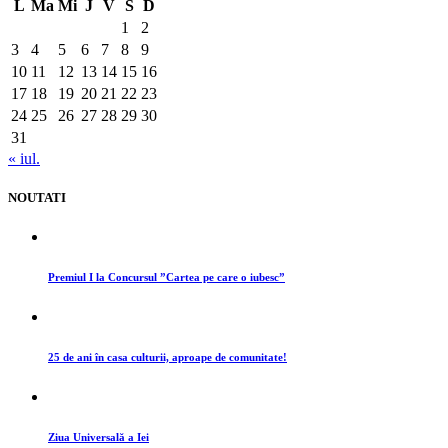
L
Ma
Mi
J
V
S
D
1
2
3
4
5
6
7
8
9
10
11
12
13
14
15
16
17
18
19
20
21
22
23
24
25
26
27
28
29
30
31
« iul.
NOUTATI
Premiul I la Concursul ”Cartea pe care o iubesc”
25 de ani în casa culturii, aproape de comunitate!
Ziua Universală a Iei