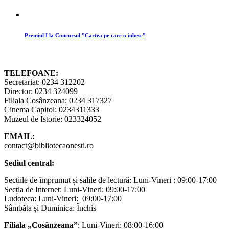
Premiul I la Concursul ”Cartea pe care o iubesc”
TELEFOANE:
Secretariat: 0234 312202
Director: 0234 324099
Filiala Cosânzeana: 0234 317327
Cinema Capitol: 0234311333
Muzeul de Istorie: 023324052
EMAIL:
contact@bibliotecaonesti.ro
Sediul central:
Secțiile de împrumut și salile de lectură: Luni-Vineri : 09:00-17:00
Secția de Internet: Luni-Vineri: 09:00-17:00
Ludoteca: Luni-Vineri: 09:00-17:00
Sâmbăta și Duminica: Închis
Filiala „Cosânzeana”
: Luni-Vineri: 08:00-16:00