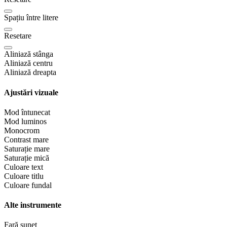
Spațiu între litere
Resetare
Aliniază stânga
Aliniază centru
Aliniază dreapta
Ajustări vizuale
Mod întunecat
Mod luminos
Monocrom
Contrast mare
Saturație mare
Saturație mică
Culoare text
Culoare titlu
Culoare fundal
Alte instrumente
Fară sunet