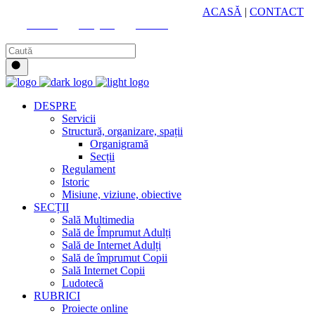
HUB CULTURAL ZONAL
ACASĂ
|
CONTACT
Youtube
Instagram
Facebook
DESPRE
Servicii
Structură, organizare, spații
Organigramă
Secții
Regulament
Istoric
Misiune, viziune, obiective
SECȚII
Sală Multimedia
Sală de Împrumut Adulți
Sală de Internet Adulți
Sală de împrumut Copii
Sală Internet Copii
Ludotecă
RUBRICI
Proiecte online