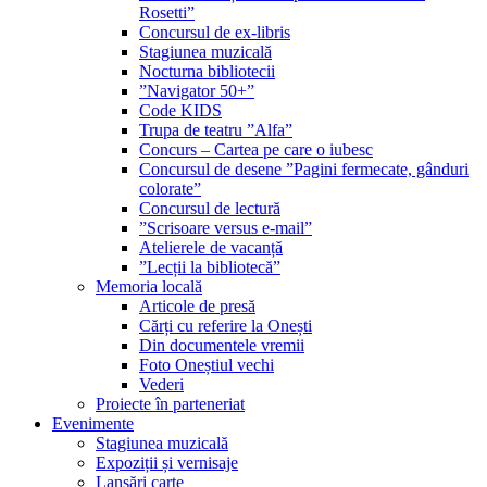
Rosetti”
Concursul de ex-libris
Stagiunea muzicală
Nocturna bibliotecii
”Navigator 50+”
Code KIDS
Trupa de teatru ”Alfa”
Concurs – Cartea pe care o iubesc
Concursul de desene ”Pagini fermecate, gânduri
colorate”
Concursul de lectură
”Scrisoare versus e-mail”
Atelierele de vacanță
”Lecții la bibliotecă”
Memoria locală
Articole de presă
Cărți cu referire la Onești
Din documentele vremii
Foto Oneștiul vechi
Vederi
Proiecte în parteneriat
Evenimente
Stagiunea muzicală
Expoziții și vernisaje
Lansări carte