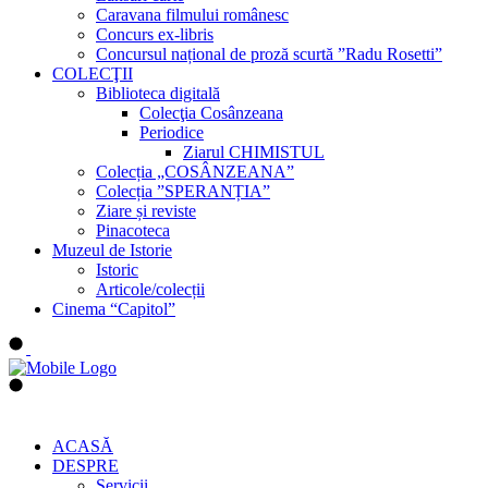
Caravana filmului românesc
Concurs ex-libris
Concursul național de proză scurtă ”Radu Rosetti”
COLECŢII
Biblioteca digitală
Colecţia Cosânzeana
Periodice
Ziarul CHIMISTUL
Colecția „COSÂNZEANA”
Colecția ”SPERANȚIA”
Ziare și reviste
Pinacoteca
Muzeul de Istorie
Istoric
Articole/colecții
Cinema “Capitol”
ACASĂ
DESPRE
Servicii