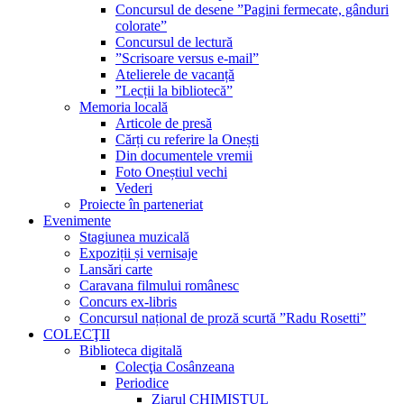
Concursul de desene ”Pagini fermecate, gânduri
colorate”
Concursul de lectură
”Scrisoare versus e-mail”
Atelierele de vacanță
”Lecții la bibliotecă”
Memoria locală
Articole de presă
Cărți cu referire la Onești
Din documentele vremii
Foto Oneștiul vechi
Vederi
Proiecte în parteneriat
Evenimente
Stagiunea muzicală
Expoziții și vernisaje
Lansări carte
Caravana filmului românesc
Concurs ex-libris
Concursul național de proză scurtă ”Radu Rosetti”
COLECŢII
Biblioteca digitală
Colecţia Cosânzeana
Periodice
Ziarul CHIMISTUL