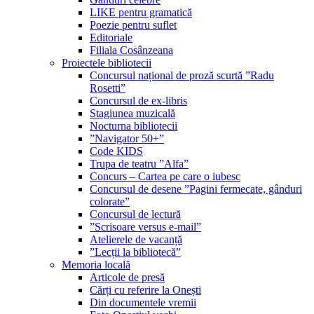
LIKE pentru gramatică
Poezie pentru suflet
Editoriale
Filiala Cosânzeana
Proiectele bibliotecii
Concursul național de proză scurtă ”Radu
Rosetti”
Concursul de ex-libris
Stagiunea muzicală
Nocturna bibliotecii
”Navigator 50+”
Code KIDS
Trupa de teatru ”Alfa”
Concurs – Cartea pe care o iubesc
Concursul de desene ”Pagini fermecate, gânduri
colorate”
Concursul de lectură
”Scrisoare versus e-mail”
Atelierele de vacanță
”Lecții la bibliotecă”
Memoria locală
Articole de presă
Cărți cu referire la Onești
Din documentele vremii