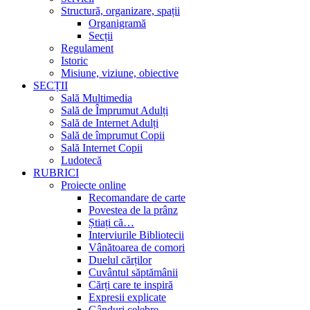
Structură, organizare, spații
Organigramă
Secții
Regulament
Istoric
Misiune, viziune, obiective
SECȚII
Sală Multimedia
Sală de Împrumut Adulți
Sală de Internet Adulți
Sală de împrumut Copii
Sală Internet Copii
Ludotecă
RUBRICI
Proiecte online
Recomandare de carte
Povestea de la prânz
Știați că…
Interviurile Bibliotecii
Vânătoarea de comori
Duelul cărților
Cuvântul săptămânii
Cărți care te inspiră
Expresii explicate
Gânduri celebre