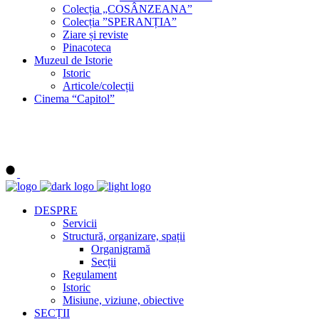
Colecția „COSÂNZEANA”
Colecția ”SPERANȚIA”
Ziare și reviste
Pinacoteca
Muzeul de Istorie
Istoric
Articole/colecții
Cinema “Capitol”
DESPRE
Servicii
Structură, organizare, spații
Organigramă
Secții
Regulament
Istoric
Misiune, viziune, obiective
SECȚII