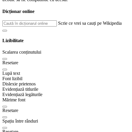
Dicționar online
Scrie ce vrei sa cauți pe Wikipedia
Lizibilitate
Scalarea conținutului
Resetare
Lupă text
Font lizibil
Dislexie prietenos
Evidențiază titlurile
Evidențiază legăturile
Mărime font
Resetare
Spațiu între rânduri
Resetare