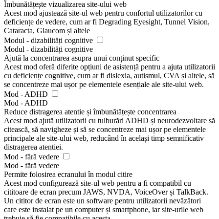
Îmbunătățește vizualizarea site-ului web
Acest mod ajustează site-ul web pentru confortul utilizatorilor cu
deficiențe de vedere, cum ar fi Degrading Eyesight, Tunnel Vision,
Cataracta, Glaucom și altele
Modul - dizabilități cognitive
Modul - dizabilități cognitive
Ajută la concentrarea asupra unui conținut specific
Acest mod oferă diferite opțiuni de asistență pentru a ajuta utilizatorii
cu deficiențe cognitive, cum ar fi dislexia, autismul, CVA și altele, să
se concentreze mai ușor pe elementele esențiale ale site-ului web.
Mod - ADHD
Mod - ADHD
Reduce distragerea atentie și îmbunătățește concentrarea
Acest mod ajută utilizatorii cu tulburări ADHD și neurodezvoltare să
citească, să navigheze și să se concentreze mai ușor pe elementele
principale ale site-ului web, reducând în același timp semnificativ
distragerea atentiei.
Mod - fără vedere
Mod - fără vedere
Permite folosirea ecranului în modul citire
Acest mod configurează site-ul web pentru a fi compatibil cu
cititoare de ecran precum JAWS, NVDA, VoiceOver și TalkBack.
Un cititor de ecran este un software pentru utilizatorii nevăzători
care este instalat pe un computer și smartphone, iar site-urile web
trebuie să fie compatibile cu acesta.