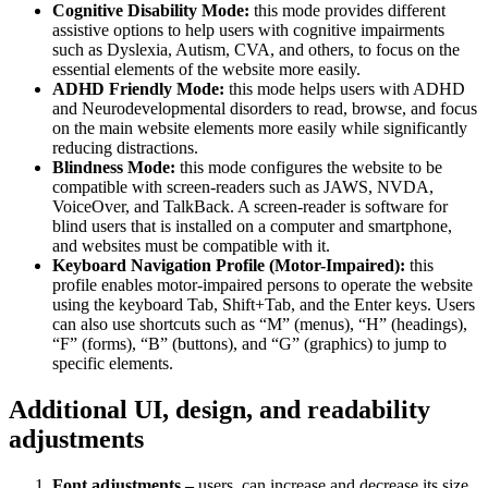
Cognitive Disability Mode:
this mode provides different
assistive options to help users with cognitive impairments
such as Dyslexia, Autism, CVA, and others, to focus on the
essential elements of the website more easily.
ADHD Friendly Mode:
this mode helps users with ADHD
and Neurodevelopmental disorders to read, browse, and focus
on the main website elements more easily while significantly
reducing distractions.
Blindness Mode:
this mode configures the website to be
compatible with screen-readers such as JAWS, NVDA,
VoiceOver, and TalkBack. A screen-reader is software for
blind users that is installed on a computer and smartphone,
and websites must be compatible with it.
Keyboard Navigation Profile (Motor-Impaired):
this
profile enables motor-impaired persons to operate the website
using the keyboard Tab, Shift+Tab, and the Enter keys. Users
can also use shortcuts such as “M” (menus), “H” (headings),
“F” (forms), “B” (buttons), and “G” (graphics) to jump to
specific elements.
Additional UI, design, and readability
adjustments
Font adjustments –
users, can increase and decrease its size,