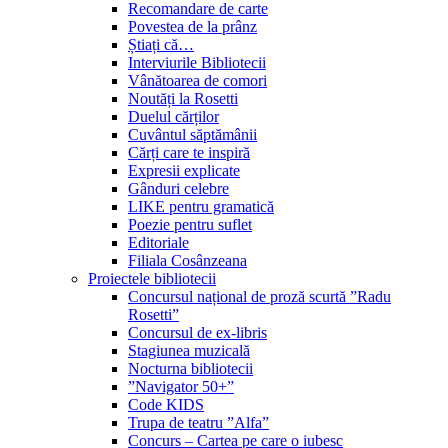
Recomandare de carte
Povestea de la prânz
Știați că…
Interviurile Bibliotecii
Vânătoarea de comori
Noutăți la Rosetti
Duelul cărților
Cuvântul săptămânii
Cărți care te inspiră
Expresii explicate
Gânduri celebre
LIKE pentru gramatică
Poezie pentru suflet
Editoriale
Filiala Cosânzeana
Proiectele bibliotecii
Concursul național de proză scurtă ”Radu
Rosetti”
Concursul de ex-libris
Stagiunea muzicală
Nocturna bibliotecii
”Navigator 50+”
Code KIDS
Trupa de teatru ”Alfa”
Concurs – Cartea pe care o iubesc