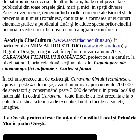
de patrimoniu şi succese ale ultimilor ani, toate sunt prezentate
publicului din toate oraşele ţării, mari şi mici, în spaţii diverse.
Aceste evenimente, rememorând marile momente ale istoriei şi ale
prezentului filmului românesc, contribuie la formarea unei culturi
cinematografice a publicului tânăr și le aduce spectatorilor cinefili
bucuria revederii marilor creații cinematografice românești.
Asociaţia CineCultura
(
www.asociatiacinecultura.ro
), în
parteneriat cu
MDV AUDIO STUDIO
(
www.mdvstudio.ro
) şi
Digifilm Design, a organizat, începând din vara anului 2013,
CARAVANA FILMULUI ROMÂNESC
, proiect ce s-a derulat, la
nivel naţional, prin cele două secţiuni ale sale:
Capodopere ale
cinematografiei naţionale
şi
Cartea şi filmul
.
În cei unsprezece ani de existenţă,
Caravana filmului românesc
a
ajuns în peste 45 de oraşe, având un număr aproximav de 200.000
de spectatori şi consemnând peste 3.000 de referiri în presa locală şi
naţională. În cadrul
Caravanei
, toate filmele au fost prezentate la o
calitate artistică şi tehnică de excepţie, fiind refăcute ca sunet şi
imagine.
La Onești, proiectul este finanțat de Consiliul Local și Primăria
Municipiului Onești.