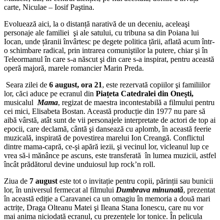
carte, Niculae – Iosif Paştina.
Evoluează aici, la o distanță narativă de un deceniu, aceleaşi
personaje ale familiei şi ale satului, cu tribuna sa din Poiana lui
Iocan, unde țăranii învârtesc pe degete politica țării, aflată acum într-
o schimbare radical, prin intrarea comuniştilor la putere, chiar şi în
Teleormanul în care s-a născut şi din care s-a inspirat, pentru această
operă majoră, marele romancier Marin Preda.
Seara zilei de
6 august, ora 21
, este rezervată copiilor şi familiilor
lor, căci aduce pe ecranul din
Piațeta Catedralei din Oneşti,
musicalul
Mama
, regizat de maestra incontestabilă a filmului pentru
cei mici, Elisabeta Bostan. Această producție din 1977 nu pare să
aibă vârstă, atât sunt de vii personajele interpretate de actori de top ai
epocii, care declamă, cântă şi dansează cu aplomb, în această feerie
muzicală, inspirată de povestirea marelui Ion Creangă. Conflictul
dintre mama-capră, ce-şi apără iezii, şi vecinul lor, vicleanul lup ce
vrea să-i mănânce pe ascuns, este transferată în lumea muzicii, astfel
încât prădătorul devine unduiosul lup rock’n roll.
Ziua de
7 august
este tot o invitație pentru copii, părinții sau bunicii
lor, în universul fermecat al filmului
Dumbrava minunată
, prezentat
în această ediție a Caravanei ca un omagiu în memoria a două mari
actrițe, Draga Olteanu Matei şi Ileana Stana Ionescu, care nu vor
mai anima niciodată ecranul, cu prezențele lor tonice. În pelicula