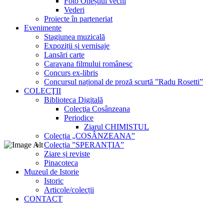
Foto Oneștiul vechi
Vederi
Proiecte în parteneriat
Evenimente
Stagiunea muzicală
Expoziții și vernisaje
Lansări carte
Caravana filmului românesc
Concurs ex-libris
Concursul național de proză scurtă ”Radu Rosetti”
COLECŢII
Biblioteca Digitală
Colecţia Cosânzeana
Periodice
Ziarul CHIMISTUL
Colecția „COSÂNZEANA”
Colecția ”SPERANȚIA”
Ziare și reviste
Pinacoteca
Muzeul de Istorie
Istoric
Articole/colecții
CONTACT