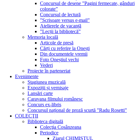
Concursul de desene ”Pagini fermecate, gânduri
colorate”
Concursul de lectură
”Scrisoare versus e-mail”
Atelierele de vacanță
”Lecții la bibliotecă”
Memoria locală
Articole de presă
Cărți cu referire la Onești
Din documentele vremii
Foto Oneștiul vechi
Vederi
Proiecte în parteneriat
Evenimente
Stagiunea muzicală
Expoziții și vernisaje
Lansări carte
Caravana filmului românesc
Concurs ex-libris
Concursul național de proză scurtă ”Radu Rosetti”
COLECŢII
Biblioteca digitală
Colecţia Cosânzeana
Periodice
Ziarul CHIMISTUL