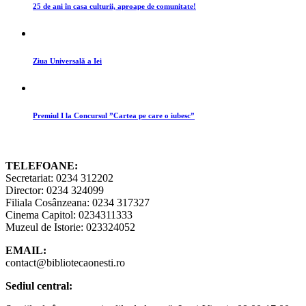
25 de ani în casa culturii, aproape de comunitate!
Ziua Universală a Iei
Premiul I la Concursul ”Cartea pe care o iubesc”
TELEFOANE:
Secretariat: 0234 312202
Director: 0234 324099
Filiala Cosânzeana: 0234 317327
Cinema Capitol: 0234311333
Muzeul de Istorie: 023324052
EMAIL:
contact@bibliotecaonesti.ro
Sediul central: