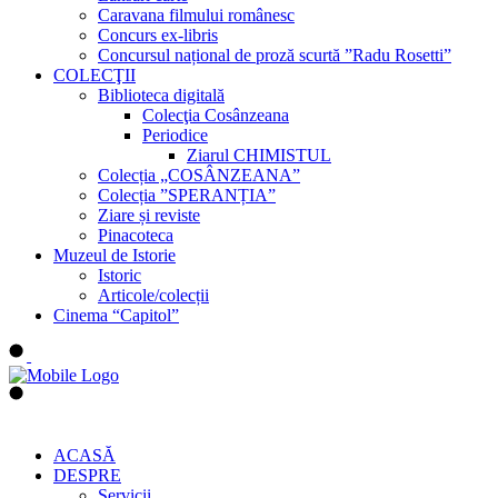
Caravana filmului românesc
Concurs ex-libris
Concursul național de proză scurtă ”Radu Rosetti”
COLECŢII
Biblioteca digitală
Colecţia Cosânzeana
Periodice
Ziarul CHIMISTUL
Colecția „COSÂNZEANA”
Colecția ”SPERANȚIA”
Ziare și reviste
Pinacoteca
Muzeul de Istorie
Istoric
Articole/colecții
Cinema “Capitol”
ACASĂ
DESPRE
Servicii