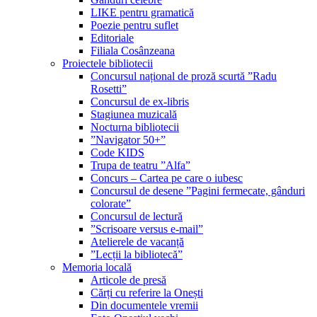
LIKE pentru gramatică
Poezie pentru suflet
Editoriale
Filiala Cosânzeana
Proiectele bibliotecii
Concursul național de proză scurtă ”Radu
Rosetti”
Concursul de ex-libris
Stagiunea muzicală
Nocturna bibliotecii
”Navigator 50+”
Code KIDS
Trupa de teatru ”Alfa”
Concurs – Cartea pe care o iubesc
Concursul de desene ”Pagini fermecate, gânduri
colorate”
Concursul de lectură
”Scrisoare versus e-mail”
Atelierele de vacanță
”Lecții la bibliotecă”
Memoria locală
Articole de presă
Cărți cu referire la Onești
Din documentele vremii