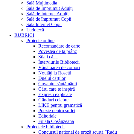
Sală Multimedia
Sală de Împrumut Adulți
Sală de Internet Adulți
Sală de împrumut Copii
Sală Internet Copii
Ludotecă
RUBRICI
Proiecte online
Recomandare de carte
Povestea de la prânz
Știați că…
Interviurile Bibliotecii
Vânătoarea de comori
Noutăți la Rosetti
Duelul cărților
Cuvântul săptămânii
Cărți care te inspiră
Expresii explicate
Gânduri celebre
LIKE pentru gramatică
Poezie pentru suflet
Editoriale
Filiala Cosânzeana
Proiectele bibliotecii
Concursul național de proză scurtă ”Radu