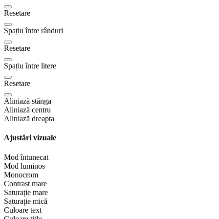
Resetare
Spațiu între rânduri
Resetare
Spațiu între litere
Resetare
Aliniază stânga
Aliniază centru
Aliniază dreapta
Ajustări vizuale
Mod întunecat
Mod luminos
Monocrom
Contrast mare
Saturație mare
Saturație mică
Culoare text
Culoare titlu