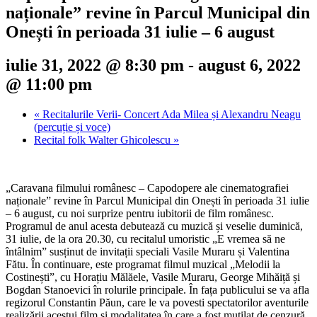
naționale” revine în Parcul Municipal din
Onești în perioada 31 iulie – 6 august
iulie 31, 2022 @ 8:30 pm
-
august 6, 2022
@ 11:00 pm
«
Recitalurile Verii- Concert Ada Milea și Alexandru Neagu
(percuție și voce)
Recital folk Walter Ghicolescu
»
„Caravana filmului românesc – Capodopere ale cinematografiei
naționale” revine în Parcul Municipal din Onești în perioada 31 iulie
– 6 august, cu noi surprize pentru iubitorii de film românesc.
Programul de anul acesta debutează cu muzică și veselie duminică,
31 iulie, de la ora 20.30, cu recitalul umoristic „E vremea să ne
întâlnim” susținut de invitații speciali Vasile Muraru și Valentina
Fătu. În continuare, este programat filmul muzical „Melodii la
Costinești”, cu Horațiu Mălăele, Vasile Muraru, George Mihăiță și
Bogdan Stanoevici în rolurile principale. În fața publicului se va afla
regizorul Constantin Păun, care le va povesti spectatorilor aventurile
realizării acestui film și modalitatea în care a fost mutilat de cenzură