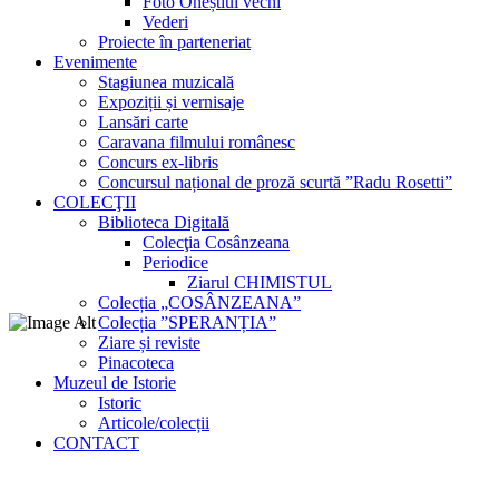
Foto Oneștiul vechi
Vederi
Proiecte în parteneriat
Evenimente
Stagiunea muzicală
Expoziții și vernisaje
Lansări carte
Caravana filmului românesc
Concurs ex-libris
Concursul național de proză scurtă ”Radu Rosetti”
COLECŢII
Biblioteca Digitală
Colecţia Cosânzeana
Periodice
Ziarul CHIMISTUL
Colecția „COSÂNZEANA”
Colecția ”SPERANȚIA”
Ziare și reviste
Pinacoteca
Muzeul de Istorie
Istoric
Articole/colecții
CONTACT