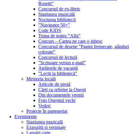
Rosetti”
Concursul de ex-libris
Stagiunea muzicală
Nocturna bibliotecii
”Navigator 50+”
Code KIDS
Trupa de teatru ”Alfa”
Concurs – Cartea pe care o iubesc
Concursul de desene ”Pagini fermecate, gânduri
colorate”
Concursul de lectură
”Scrisoare versus e-mail”
Atelierele de vacanță
”Lecții la bibliotecă”
Memoria locală
Articole de presă
Cărți cu referire la Onești
Din documentele vremii
Foto Oneștiul vechi
Vederi
Proiecte în parteneriat
Evenimente
Stagiunea muzicală
Expoziții și vernisaje
Lansări carte