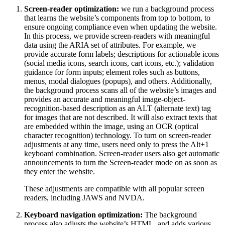
Screen-reader optimization:
we run a background process
that learns the website’s components from top to bottom, to
ensure ongoing compliance even when updating the website.
In this process, we provide screen-readers with meaningful
data using the ARIA set of attributes. For example, we
provide accurate form labels; descriptions for actionable icons
(social media icons, search icons, cart icons, etc.); validation
guidance for form inputs; element roles such as buttons,
menus, modal dialogues (popups), and others. Additionally,
the background process scans all of the website’s images and
provides an accurate and meaningful image-object-
recognition-based description as an ALT (alternate text) tag
for images that are not described. It will also extract texts that
are embedded within the image, using an OCR (optical
character recognition) technology. To turn on screen-reader
adjustments at any time, users need only to press the Alt+1
keyboard combination. Screen-reader users also get automatic
announcements to turn the Screen-reader mode on as soon as
they enter the website.
These adjustments are compatible with all popular screen
readers, including JAWS and NVDA.
Keyboard navigation optimization:
The background
process also adjusts the website’s HTML, and adds various