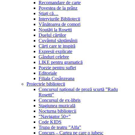
Recomandare de carte
Povestea de la prânz
Știați că…
Interviurile Bibliotecii
Vânătoarea de comori
Noutăți la Rosetti
Duelul cărților
Cuvântul săptămânii
Cărți care te inspiră
Expresii explicate
Gânduri celebre
LIKE pentru gramatică
Poezie pentru suflet
Editoriale
Filiala Cosânzeana
Proiectele bibliotecii
Concursul național de proză scurtă ”Radu
Rosetti”
Concursul de ex-libris
Stagiunea muzicală
Nocturna bibliotecii
”Navigator 50+”
Code KIDS
Trupa de teatru ”Alfa”
Concurs – Cartea pe care o iubesc