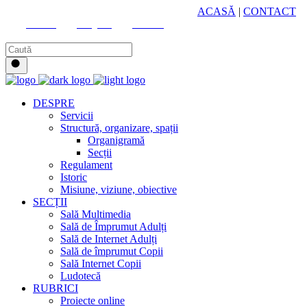
HUB CULTURAL ZONAL
ACASĂ
|
CONTACT
Youtube
Instagram
Facebook
DESPRE
Servicii
Structură, organizare, spații
Organigramă
Secții
Regulament
Istoric
Misiune, viziune, obiective
SECȚII
Sală Multimedia
Sală de Împrumut Adulți
Sală de Internet Adulți
Sală de împrumut Copii
Sală Internet Copii
Ludotecă
RUBRICI
Proiecte online