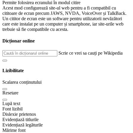
Permite folosirea ecranului în modul citire
Acest mod configurează site-ul web pentru a fi compatibil cu
cititoare de ecran precum JAWS, NVDA, VoiceOver și TalkBack.
Un cititor de ecran este un software pentru utilizatorii nevăzători
care este instalat pe un computer și smartphone, iar site-urile web
trebuie să fie compatibile cu acesta.
Dicționar online
Scrie ce vrei sa cauți pe Wikipedia
Lizibilitate
Scalarea conținutului
Resetare
Lupă text
Font lizibil
Dislexie prietenos
Evidențiază titlurile
Evidențiază legăturile
Mărime font