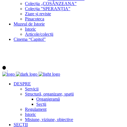
Colecția „COSÂNZEANA”
Colecția ”SPERANȚIA”
Ziare și reviste
Pinacoteca
Muzeul de Istorie
Istoric
Articole/colecții
Cinema “Capitol”
DESPRE
Servicii
Structură, organizare, spații
Organigramă
Secții
Regulament
Istoric
Misiune, viziune, obiective
SECȚII