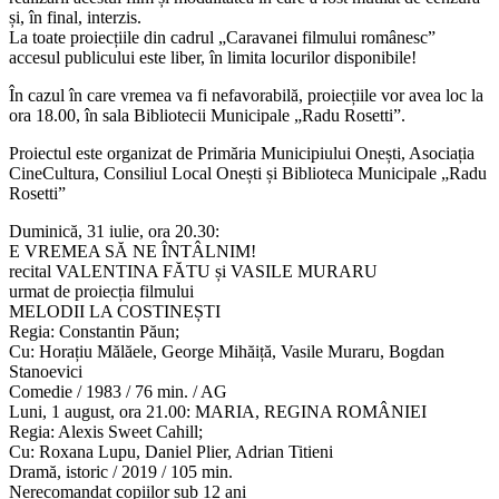
și, în final, interzis.
La toate proiecțiile din cadrul „Caravanei filmului românesc”
accesul publicului este liber, în limita locurilor disponibile!
În cazul în care vremea va fi nefavorabilă, proiecțiile vor avea loc la
ora 18.00, în sala Bibliotecii Municipale „Radu Rosetti”.
Proiectul este organizat de Primăria Municipiului Onești, Asociația
CineCultura, Consiliul Local Onești și Biblioteca Municipale „Radu
Rosetti”
Duminică, 31 iulie, ora 20.30:
E VREMEA SĂ NE ÎNTÂLNIM!
recital VALENTINA FĂTU și VASILE MURARU
urmat de proiecția filmului
MELODII LA COSTINEȘTI
Regia: Constantin Păun;
Cu: Horațiu Mălăele, George Mihăiță, Vasile Muraru, Bogdan
Stanoevici
Comedie / 1983 / 76 min. / AG
Luni, 1 august, ora 21.00: MARIA, REGINA ROMÂNIEI
Regia: Alexis Sweet Cahill;
Cu: Roxana Lupu, Daniel Plier, Adrian Titieni
Dramă, istoric / 2019 / 105 min.
Nerecomandat copiilor sub 12 ani