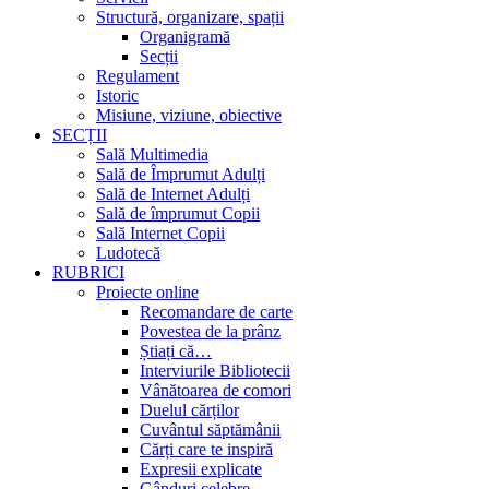
Structură, organizare, spații
Organigramă
Secții
Regulament
Istoric
Misiune, viziune, obiective
SECȚII
Sală Multimedia
Sală de Împrumut Adulți
Sală de Internet Adulți
Sală de împrumut Copii
Sală Internet Copii
Ludotecă
RUBRICI
Proiecte online
Recomandare de carte
Povestea de la prânz
Știați că…
Interviurile Bibliotecii
Vânătoarea de comori
Duelul cărților
Cuvântul săptămânii
Cărți care te inspiră
Expresii explicate
Gânduri celebre