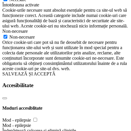
Întotdeauna activate
Cookie-urile necesare sunt absolut esențiale pentru ca site-ul web să
funcționeze corect. Această categorie include numai cookie-uri care
asigură funcționalități de bază și caracteristici de securitate ale site-
ului web. Aceste cookie-uri nu stochează nicio informație personală.
Non-necesare
Non-necesare
Orice cookie-uri care pot să nu fie deosebit de necesare pentru
funcționarea site-ului web și sunt utilizate în mod special pentru a
colecta date personale ale utilizatorilor prin analize, reclame, alte
conținuturi încorporate sunt denumite cookie-uri ne-necesare. Este
obligatoriu să obțineți consimțământul utilizatorului înainte de a rula
aceste cookie-uri pe site-ul dvs. web.
SALVEAZĂ ȘI ACCEPTĂ
Accesibilitate
Moduri accesiblitate
Mod - epilepsie
Mod - epilepsie
Îndepărtează culoarea și elimină clipirile