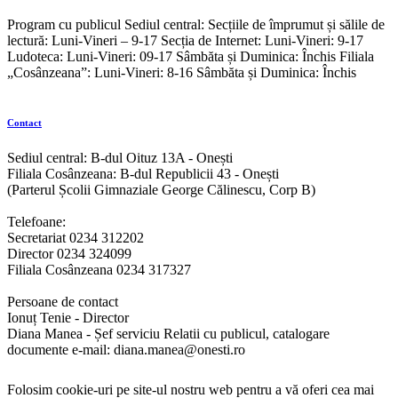
Program cu publicul Sediul central: Secțiile de împrumut și sălile de
lectură: Luni-Vineri – 9-17 Secția de Internet: Luni-Vineri: 9-17
Ludoteca: Luni-Vineri: 09-17 Sâmbăta și Duminica: Închis Filiala
„Cosânzeana”: Luni-Vineri: 8-16 Sâmbăta și Duminica: Închis
Contact
Sediul central: B-dul Oituz 13A - Onești
Filiala Cosânzeana: B-dul Republicii 43 - Onești
(Parterul Școlii Gimnaziale George Călinescu, Corp B)
Telefoane:
Secretariat 0234 312202
Director 0234 324099
Filiala Cosânzeana 0234 317327
Persoane de contact
Ionuț Tenie - Director
Diana Manea - Șef serviciu Relatii cu publicul, catalogare
documente e-mail: diana.manea@onesti.ro
Folosim cookie-uri pe site-ul nostru web pentru a vă oferi cea mai