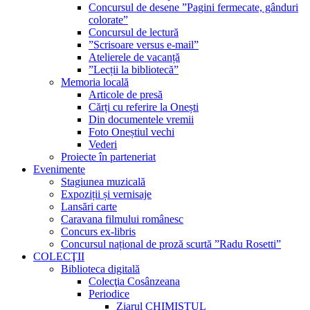
Concursul de desene ”Pagini fermecate, gânduri
colorate”
Concursul de lectură
”Scrisoare versus e-mail”
Atelierele de vacanță
”Lecții la bibliotecă”
Memoria locală
Articole de presă
Cărți cu referire la Onești
Din documentele vremii
Foto Oneștiul vechi
Vederi
Proiecte în parteneriat
Evenimente
Stagiunea muzicală
Expoziții și vernisaje
Lansări carte
Caravana filmului românesc
Concurs ex-libris
Concursul național de proză scurtă ”Radu Rosetti”
COLECŢII
Biblioteca digitală
Colecţia Cosânzeana
Periodice
Ziarul CHIMISTUL