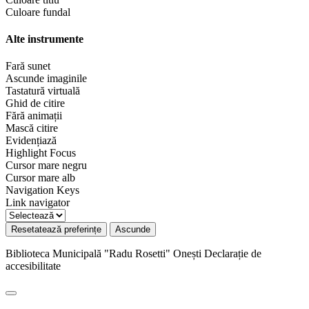
Culoare fundal
Alte instrumente
Fară sunet
Ascunde imaginile
Tastatură virtuală
Ghid de citire
Fără animații
Mască citire
Evidențiază
Highlight Focus
Cursor mare negru
Cursor mare alb
Navigation Keys
Link navigator
Resetatează preferințe
Ascunde
Biblioteca Municipală "Radu Rosetti" Onești
Declarație de
accesibilitate