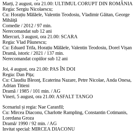
Marți, 2 august, ora 21.00: ULTIMUL CORUPT DIN ROMÂNIA
Regia: Sergiu Nicolaescu;
Cu: Horațiu Mălăele, Valentin Teodosiu, Vladimir Găitan, George
Mihăiță
Comedie / 2012 / 97 min.
Nerecomandat sub 12 ani
Miercuri, 3 august, ora 21.00: SCARA
Regia: Vlad Păunescu;
Cu: Eduard Trifa, Horațiu Mălăele, Valentin Teodosiu, Dorel Vișan
Dramă, istoric / 2021 / 137 min.
Nerecomandat copiilor sub 12 ani
Joi, 4 august, ora 21.00: PAS ÎN DOI
Regia: Dan Pița;
Cu: Claudiu Bleonț, Ecaterina Nazare, Petre Nicolae, Anda Onesa,
Adrian Titieni
Dramă / 1985 / 101 min. / AG
Vineri, 5 august, ora 21.00: ASFALT TANGO
Scenariul și regia: Nae Caranfil;
Cu: Mircea Diaconu, Charlotte Rampling, Constantin Cotimanis,
Loredana Groza
Dramă/ 1990 / 92 min. / AG
Invitat special: MIRCEA DIACONU