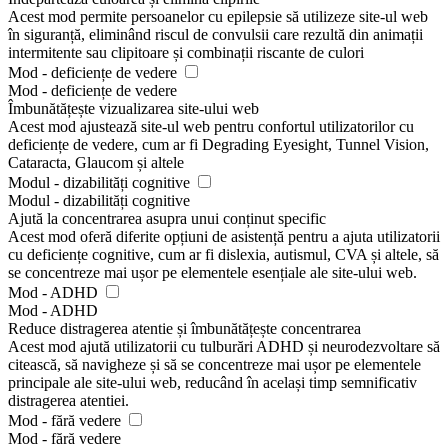
Acest mod permite persoanelor cu epilepsie să utilizeze site-ul web
în siguranță, eliminând riscul de convulsii care rezultă din animații
intermitente sau clipitoare și combinații riscante de culori
Mod - deficiențe de vedere
Mod - deficiențe de vedere
Îmbunătățește vizualizarea site-ului web
Acest mod ajustează site-ul web pentru confortul utilizatorilor cu
deficiențe de vedere, cum ar fi Degrading Eyesight, Tunnel Vision,
Cataracta, Glaucom și altele
Modul - dizabilități cognitive
Modul - dizabilități cognitive
Ajută la concentrarea asupra unui conținut specific
Acest mod oferă diferite opțiuni de asistență pentru a ajuta utilizatorii
cu deficiențe cognitive, cum ar fi dislexia, autismul, CVA și altele, să
se concentreze mai ușor pe elementele esențiale ale site-ului web.
Mod - ADHD
Mod - ADHD
Reduce distragerea atentie și îmbunătățește concentrarea
Acest mod ajută utilizatorii cu tulburări ADHD și neurodezvoltare să
citească, să navigheze și să se concentreze mai ușor pe elementele
principale ale site-ului web, reducând în același timp semnificativ
distragerea atentiei.
Mod - fără vedere
Mod - fără vedere