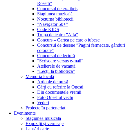
Rosetti”
Concursul de ex-libris
Stagiunea muzicală
Nocturna bibliotecii
”Navigator 50+”
Code KIDS
Trupa de teatru ”Alfa”
Concurs – Cartea pe care o iubesc
Concursul de desene ”Pagini fermecate, gânduri
colorate”
Concursul de lectură
”Scrisoare versus e-mail”
Atelierele de vacanță
”Lecții la bibliotecă”
Memoria locală
Articole de presă
Cărți cu referire la Onești
Din documentele vremii
Foto Oneștiul vechi
Vederi
Proiecte în parteneriat
Evenimente
Stagiunea muzicală
Expoziții și vernisaje
Lansări carte