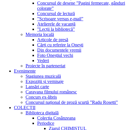
Concursul de desene ”Pagini fermecate, gânduri
colorate”
Concursul de lectură
”Scrisoare versus e-mail”
Atelierele de vacanță
”Lecții la bibliotecă”
Memoria locală
Articole de presă
Cărți cu referire la Onești
Din documentele vremii
Foto Oneștiul vechi
Vederi
Proiecte în parteneriat
Evenimente
Stagiunea muzicală
Expoziții și vernisaje
Lansări carte
Caravana filmului românesc
Concurs ex-libris
Concursul național de proză scurtă ”Radu Rosetti”
COLECŢII
Biblioteca digitală
Colecţia Cosânzeana
Periodice
Ziarul CHIMISTUL