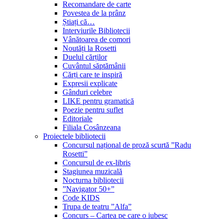
Recomandare de carte
Povestea de la prânz
Știați că…
Interviurile Bibliotecii
Vânătoarea de comori
Noutăți la Rosetti
Duelul cărților
Cuvântul săptămânii
Cărți care te inspiră
Expresii explicate
Gânduri celebre
LIKE pentru gramatică
Poezie pentru suflet
Editoriale
Filiala Cosânzeana
Proiectele bibliotecii
Concursul național de proză scurtă ”Radu
Rosetti”
Concursul de ex-libris
Stagiunea muzicală
Nocturna bibliotecii
”Navigator 50+”
Code KIDS
Trupa de teatru ”Alfa”
Concurs – Cartea pe care o iubesc