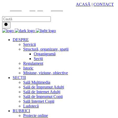
HUB CULTURAL ZONAL
ACASĂ
|
CONTACT
Youtube
Instagram
Facebook
DESPRE
Servicii
Structură, organizare, spații
Organigramă
Secții
Regulament
Istoric
Misiune, viziune, obiective
SECȚII
Sală Multimedia
Sală de Împrumut Adulți
Sală de Internet Adulți
Sală de împrumut Copii
Sală Internet Copii
Ludotecă
RUBRICI
Proiecte online