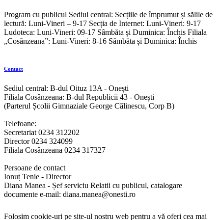
Program cu publicul Sediul central: Secțiile de împrumut și sălile de
lectură: Luni-Vineri – 9-17 Secția de Internet: Luni-Vineri: 9-17
Ludoteca: Luni-Vineri: 09-17 Sâmbăta și Duminica: Închis Filiala
„Cosânzeana”: Luni-Vineri: 8-16 Sâmbăta și Duminica: Închis
Contact
Sediul central: B-dul Oituz 13A - Onești
Filiala Cosânzeana: B-dul Republicii 43 - Onești
(Parterul Școlii Gimnaziale George Călinescu, Corp B)
Telefoane:
Secretariat 0234 312202
Director 0234 324099
Filiala Cosânzeana 0234 317327
Persoane de contact
Ionuț Tenie - Director
Diana Manea - Șef serviciu Relatii cu publicul, catalogare
documente e-mail: diana.manea@onesti.ro
Folosim cookie-uri pe site-ul nostru web pentru a vă oferi cea mai