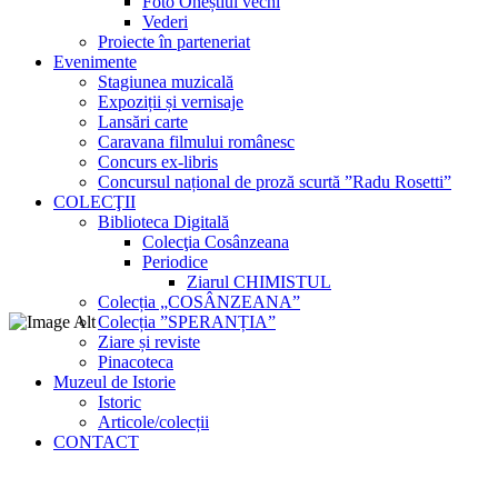
Foto Oneștiul vechi
Vederi
Proiecte în parteneriat
Evenimente
Stagiunea muzicală
Expoziții și vernisaje
Lansări carte
Caravana filmului românesc
Concurs ex-libris
Concursul național de proză scurtă ”Radu Rosetti”
COLECŢII
Biblioteca Digitală
Colecţia Cosânzeana
Periodice
Ziarul CHIMISTUL
Colecția „COSÂNZEANA”
Colecția ”SPERANȚIA”
Ziare și reviste
Pinacoteca
Muzeul de Istorie
Istoric
Articole/colecții
CONTACT