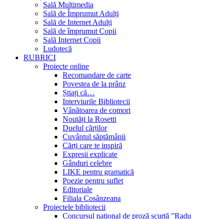
Sală Multimedia
Sală de Împrumut Adulți
Sală de Internet Adulți
Sală de împrumut Copii
Sală Internet Copii
Ludotecă
RUBRICI
Proiecte online
Recomandare de carte
Povestea de la prânz
Știați că…
Interviurile Bibliotecii
Vânătoarea de comori
Noutăți la Rosetti
Duelul cărților
Cuvântul săptămânii
Cărți care te inspiră
Expresii explicate
Gânduri celebre
LIKE pentru gramatică
Poezie pentru suflet
Editoriale
Filiala Cosânzeana
Proiectele bibliotecii
Concursul național de proză scurtă ”Radu