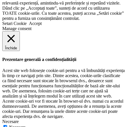
relevantă experiență, amintindu-vă preferințele și repetând vizitele.
Dând clic pe „Acceptați toate”, sunteți de acord cu utilizarea
TOATE cookie-urile. Cu toate acestea, puteți accesa „Setări cookie”
pentru a furniza un consimțământ controlat.
Setari Cookie
Accept
Manage consent
Închide
Prezentare generală a confidențialității
Acest site web folosește cookie-uri pentru a vă îmbunătăți experiența
în timp ce navigați prin site. Dintre acestea, cookie-urile clasificate
ca fiind necesare sunt stocate în browserul dvs., deoarece sunt
esențiale pentru funcționarea funcționalităților de bază ale site-ului
web. De asemenea, folosim cookie-uri terțe care ne ajută să
analizăm și să înțelegem modul în care utilizați acest site web.
Aceste cookie-uri vor fi stocate în browser-ul dvs. numai cu acordul
dumneavoastră. De asemenea, aveți opțiunea de a renunța la aceste
cookie-uri. Dar renunțarea la unele dintre aceste cookie-uri poate
afecta experiența dvs. de navigare.
Necesare