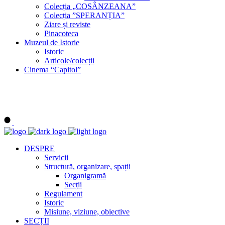
Colecția „COSÂNZEANA”
Colecția ”SPERANȚIA”
Ziare și reviste
Pinacoteca
Muzeul de Istorie
Istoric
Articole/colecții
Cinema “Capitol”
DESPRE
Servicii
Structură, organizare, spații
Organigramă
Secții
Regulament
Istoric
Misiune, viziune, obiective
SECȚII