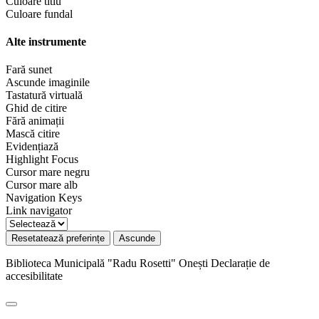
Culoare titlu
Culoare fundal
Alte instrumente
Fară sunet
Ascunde imaginile
Tastatură virtuală
Ghid de citire
Fără animații
Mască citire
Evidențiază
Highlight Focus
Cursor mare negru
Cursor mare alb
Navigation Keys
Link navigator
Resetatează preferințe
Ascunde
Biblioteca Municipală "Radu Rosetti" Onești
Declarație de
accesibilitate