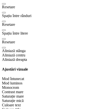
Resetare
Spațiu între rânduri
Resetare
Spațiu între litere
Resetare
Aliniază stânga
Aliniază centru
Aliniază dreapta
Ajustări vizuale
Mod întunecat
Mod luminos
Monocrom
Contrast mare
Saturație mare
Saturație mică
Culoare text