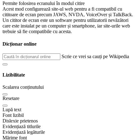
Permite folosirea ecranului în modul citire
Acest mod configurează site-ul web pentru a fi compatibil cu
cititoare de ecran precum JAWS, NVDA, VoiceOver și TalkBack.
Un cititor de ecran este un software pentru utilizatorii nevăzători
care este instalat pe un computer și smartphone, iar site-urile web
trebuie să fie compatibile cu acesta.
Dicționar online
Scrie ce vrei sa cauți pe Wikipedia
Lizibilitate
Scalarea conținutului
Resetare
Lupă text
Font lizibil
Dislexie prietenos
Evidențiază titlurile
Evidențiază legăturile
Mărime font