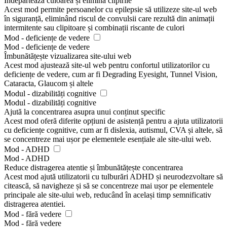
Îndepărtează culoarea și elimină clipirile
Acest mod permite persoanelor cu epilepsie să utilizeze site-ul web
în siguranță, eliminând riscul de convulsii care rezultă din animații
intermitente sau clipitoare și combinații riscante de culori
Mod - deficiențe de vedere
Mod - deficiențe de vedere
Îmbunătățește vizualizarea site-ului web
Acest mod ajustează site-ul web pentru confortul utilizatorilor cu
deficiențe de vedere, cum ar fi Degrading Eyesight, Tunnel Vision,
Cataracta, Glaucom și altele
Modul - dizabilități cognitive
Modul - dizabilități cognitive
Ajută la concentrarea asupra unui conținut specific
Acest mod oferă diferite opțiuni de asistență pentru a ajuta utilizatorii
cu deficiențe cognitive, cum ar fi dislexia, autismul, CVA și altele, să
se concentreze mai ușor pe elementele esențiale ale site-ului web.
Mod - ADHD
Mod - ADHD
Reduce distragerea atentie și îmbunătățește concentrarea
Acest mod ajută utilizatorii cu tulburări ADHD și neurodezvoltare să
citească, să navigheze și să se concentreze mai ușor pe elementele
principale ale site-ului web, reducând în același timp semnificativ
distragerea atentiei.
Mod - fără vedere
Mod - fără vedere