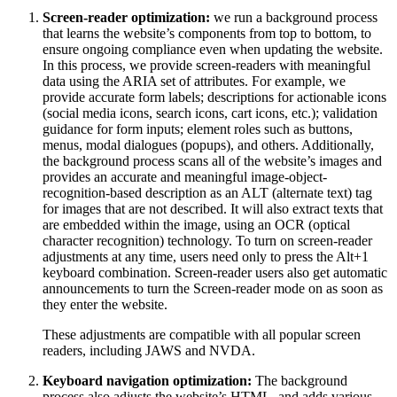
Screen-reader optimization:
we run a background process
that learns the website’s components from top to bottom, to
ensure ongoing compliance even when updating the website.
In this process, we provide screen-readers with meaningful
data using the ARIA set of attributes. For example, we
provide accurate form labels; descriptions for actionable icons
(social media icons, search icons, cart icons, etc.); validation
guidance for form inputs; element roles such as buttons,
menus, modal dialogues (popups), and others. Additionally,
the background process scans all of the website’s images and
provides an accurate and meaningful image-object-
recognition-based description as an ALT (alternate text) tag
for images that are not described. It will also extract texts that
are embedded within the image, using an OCR (optical
character recognition) technology. To turn on screen-reader
adjustments at any time, users need only to press the Alt+1
keyboard combination. Screen-reader users also get automatic
announcements to turn the Screen-reader mode on as soon as
they enter the website.
These adjustments are compatible with all popular screen
readers, including JAWS and NVDA.
Keyboard navigation optimization:
The background
process also adjusts the website’s HTML, and adds various