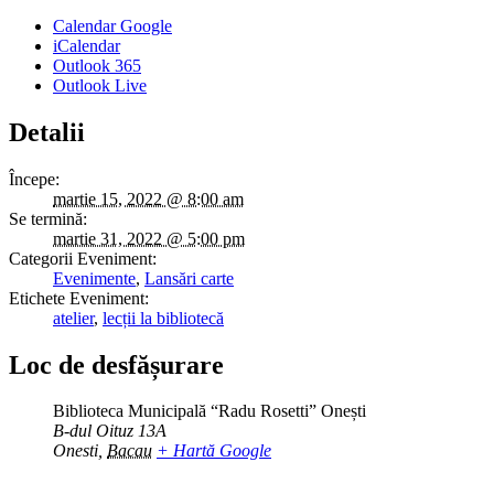
Calendar Google
iCalendar
Outlook 365
Outlook Live
Detalii
Începe:
martie 15, 2022 @ 8:00 am
Se termină:
martie 31, 2022 @ 5:00 pm
Categorii Eveniment:
Evenimente
,
Lansări carte
Etichete Eveniment:
atelier
,
lecții la bibliotecă
Loc de desfășurare
Biblioteca Municipală “Radu Rosetti” Onești
B-dul Oituz 13A
Onesti
,
Bacau
+ Hartă Google