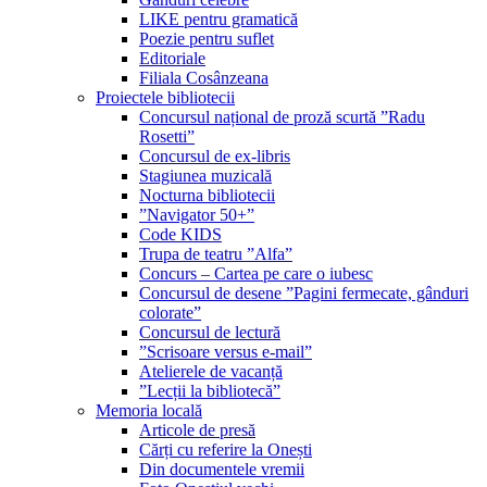
LIKE pentru gramatică
Poezie pentru suflet
Editoriale
Filiala Cosânzeana
Proiectele bibliotecii
Concursul național de proză scurtă ”Radu
Rosetti”
Concursul de ex-libris
Stagiunea muzicală
Nocturna bibliotecii
”Navigator 50+”
Code KIDS
Trupa de teatru ”Alfa”
Concurs – Cartea pe care o iubesc
Concursul de desene ”Pagini fermecate, gânduri
colorate”
Concursul de lectură
”Scrisoare versus e-mail”
Atelierele de vacanță
”Lecții la bibliotecă”
Memoria locală
Articole de presă
Cărți cu referire la Onești
Din documentele vremii