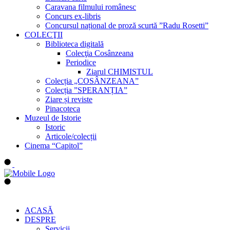
Caravana filmului românesc
Concurs ex-libris
Concursul național de proză scurtă ”Radu Rosetti”
COLECŢII
Biblioteca digitală
Colecţia Cosânzeana
Periodice
Ziarul CHIMISTUL
Colecția „COSÂNZEANA”
Colecția ”SPERANȚIA”
Ziare și reviste
Pinacoteca
Muzeul de Istorie
Istoric
Articole/colecții
Cinema “Capitol”
ACASĂ
DESPRE
Servicii