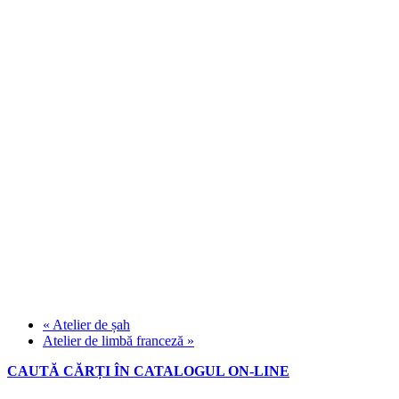
«
Atelier de șah
Atelier de limbă franceză
»
CAUTĂ CĂRȚI ÎN CATALOGUL ON-LINE