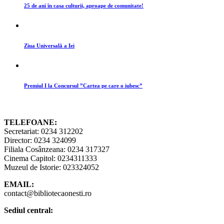
25 de ani în casa culturii, aproape de comunitate!
Ziua Universală a Iei
Premiul I la Concursul ”Cartea pe care o iubesc”
TELEFOANE:
Secretariat: 0234 312202
Director: 0234 324099
Filiala Cosânzeana: 0234 317327
Cinema Capitol: 0234311333
Muzeul de Istorie: 023324052
EMAIL:
contact@bibliotecaonesti.ro
Sediul central: