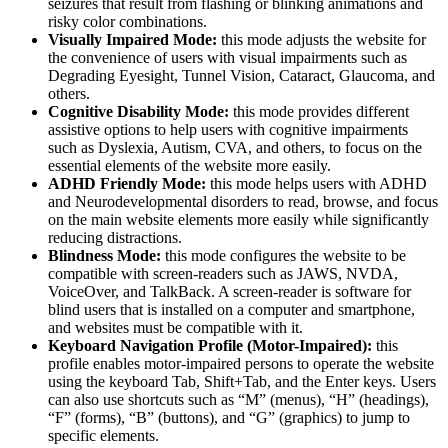
seizures that result from flashing or blinking animations and
risky color combinations.
Visually Impaired Mode:
this mode adjusts the website for
the convenience of users with visual impairments such as
Degrading Eyesight, Tunnel Vision, Cataract, Glaucoma, and
others.
Cognitive Disability Mode:
this mode provides different
assistive options to help users with cognitive impairments
such as Dyslexia, Autism, CVA, and others, to focus on the
essential elements of the website more easily.
ADHD Friendly Mode:
this mode helps users with ADHD
and Neurodevelopmental disorders to read, browse, and focus
on the main website elements more easily while significantly
reducing distractions.
Blindness Mode:
this mode configures the website to be
compatible with screen-readers such as JAWS, NVDA,
VoiceOver, and TalkBack. A screen-reader is software for
blind users that is installed on a computer and smartphone,
and websites must be compatible with it.
Keyboard Navigation Profile (Motor-Impaired):
this
profile enables motor-impaired persons to operate the website
using the keyboard Tab, Shift+Tab, and the Enter keys. Users
can also use shortcuts such as “M” (menus), “H” (headings),
“F” (forms), “B” (buttons), and “G” (graphics) to jump to
specific elements.