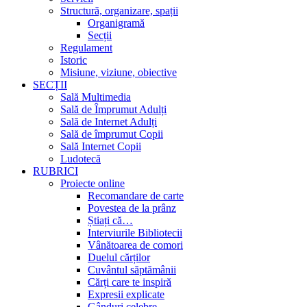
Structură, organizare, spații
Organigramă
Secții
Regulament
Istoric
Misiune, viziune, obiective
SECȚII
Sală Multimedia
Sală de Împrumut Adulți
Sală de Internet Adulți
Sală de împrumut Copii
Sală Internet Copii
Ludotecă
RUBRICI
Proiecte online
Recomandare de carte
Povestea de la prânz
Știați că…
Interviurile Bibliotecii
Vânătoarea de comori
Duelul cărților
Cuvântul săptămânii
Cărți care te inspiră
Expresii explicate
Gânduri celebre