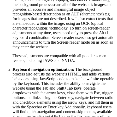
the background process scans all of the website’s images and
provides an accurate and meaningful image-object-
recognition-based description as an ALT (alternate text) tag
for images that are not described. It will also extract texts that
are embedded within the image, using an OCR (optical
character recognition) technology. To turn on screen-reader
adjustments at any time, users need only to press the Alt+1
keyboard combination. Screen-reader users also get automatic
announcements to turn the Screen-reader mode on as soon as
they enter the website.
These adjustments are compatible with all popular screen
readers, including JAWS and NVDA.
Keyboard navigation optimization:
The background
process also adjusts the website’s HTML, and adds various
behaviors using JavaScript code to make the website operable
by the keyboard. This includes the ability to navigate the
website using the Tab and Shift+Tab keys, operate
dropdowns with the arrow keys, close them with Esc, trigger
buttons and links using the Enter key, navigate between radio
and checkbox elements using the arrow keys, and fill them in
with the Spacebar or Enter key.Additionally, keyboard users
will find quick-navigation and content-skip menus, available
at any time by clicking Alt+1, or as the first elements of the