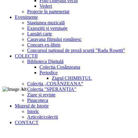
Foto Oneștiul vechi
Vederi
Proiecte în parteneriat
Evenimente
Stagiunea muzicală
Expoziții și vernisaje
Lansări carte
Caravana filmului românesc
Concurs ex-libris
Concursul național de proză scurtă ”Radu Rosetti”
COLECŢII
Biblioteca Digitală
Colecţia Cosânzeana
Periodice
Ziarul CHIMISTUL
Colecția „COSÂNZEANA”
Colecția ”SPERANȚIA”
Ziare și reviste
Pinacoteca
Muzeul de Istorie
Istoric
Articole/colecții
CONTACT