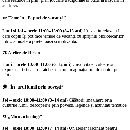
care readuce în prim-plan jocurile tradiționale și bucuria mișcării în
aer liber.
✏️
Teme în „Papuci de vacanță”
Luni și Joi – orele 11:00–13:00 (8–13 ani)
Un spațiu relaxant în
care copiii își pot face temele de vacanță cu sprijinul bibliotecarilor,
într-o atmosferă prietenoasă și motivantă.
🎨
Atelier de Desen
Luni – orele 10:00–11:00 (6–12 ani)
Creativitate, culoare și
expresie artistică – un atelier în care imaginația prinde contur pe
hârtie.
🌍
„În jurul lumii prin povești”
Joi – orele 10:00–11:00 (8–14 ani)
Călătorii imaginare prin
culturile lumii, descoperite prin povești, legende și activități tematice.
🏺
„Micii arheologi”
Joi – orele 10:00–11:00 (7–14 ani)
Un atelier fascinant pentru