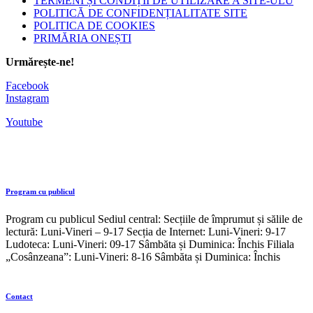
TERMENI ȘI CONDIȚII DE UTILIZARE A SITE-ULU
POLITICĂ DE CONFIDENȚIALITATE SITE
POLITICA DE COOKIES
PRIMĂRIA ONEȘTI
Urmărește-ne!
Facebook
Instagram
Youtube
Program cu publicul
Program cu publicul Sediul central: Secțiile de împrumut și sălile de
lectură: Luni-Vineri – 9-17 Secția de Internet: Luni-Vineri: 9-17
Ludoteca: Luni-Vineri: 09-17 Sâmbăta și Duminica: Închis Filiala
„Cosânzeana”: Luni-Vineri: 8-16 Sâmbăta și Duminica: Închis
Contact