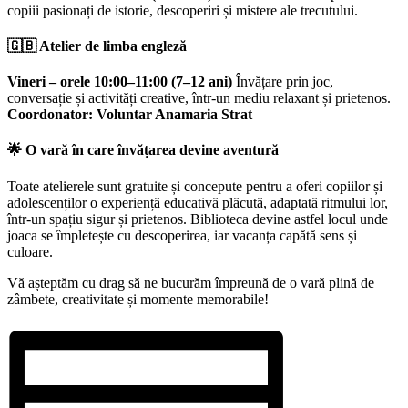
copiii pasionați de istorie, descoperiri și mistere ale trecutului.
🇬🇧
Atelier de limba engleză
Vineri – orele 10:00–11:00 (7–12 ani)
Învățare prin joc,
conversație și activități creative, într-un mediu relaxant și prietenos.
Coordonator: Voluntar Anamaria Strat
🌟
O vară în care învățarea devine aventură
Toate atelierele sunt gratuite și concepute pentru a oferi copiilor și
adolescenților o experiență educativă plăcută, adaptată ritmului lor,
într-un spațiu sigur și prietenos. Biblioteca devine astfel locul unde
joaca se împletește cu descoperirea, iar vacanța capătă sens și
culoare.
Vă așteptăm cu drag să ne bucurăm împreună de o vară plină de
zâmbete, creativitate și momente memorabile!