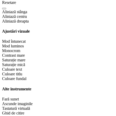
Resetare
Aliniază stânga
Aliniază centru
Aliniază dreapta
Ajustări vizuale
Mod întunecat
Mod luminos
Monocrom
Contrast mare
Saturație mare
Saturație mică
Culoare text
Culoare titlu
Culoare fundal
Alte instrumente
Fară sunet
Ascunde imaginile
Tastatură virtuală
Ghid de citire