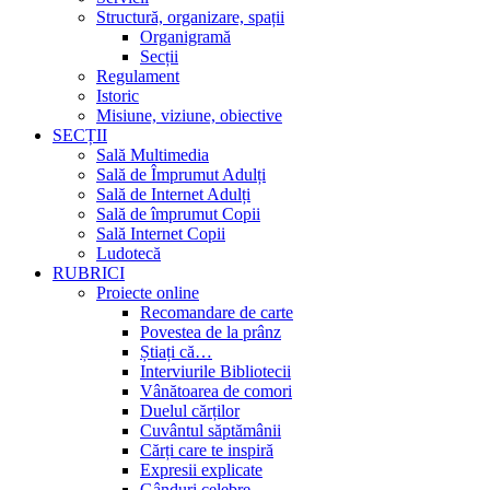
Structură, organizare, spații
Organigramă
Secții
Regulament
Istoric
Misiune, viziune, obiective
SECȚII
Sală Multimedia
Sală de Împrumut Adulți
Sală de Internet Adulți
Sală de împrumut Copii
Sală Internet Copii
Ludotecă
RUBRICI
Proiecte online
Recomandare de carte
Povestea de la prânz
Știați că…
Interviurile Bibliotecii
Vânătoarea de comori
Duelul cărților
Cuvântul săptămânii
Cărți care te inspiră
Expresii explicate
Gânduri celebre