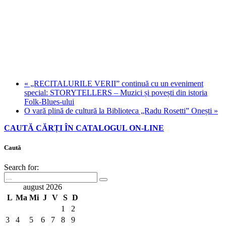
«
„RECITALURILE VERII” continuă cu un eveniment
special: STORYTELLERS – Muzici și povești din istoria
Folk‑Blues‑ului
O vară plină de cultură la Biblioteca „Radu Rosetti” Onești
»
CAUTĂ CĂRȚI ÎN CATALOGUL ON-LINE
Caută
Search for:
august 2026
L
Ma
Mi
J
V
S
D
1
2
3
4
5
6
7
8
9