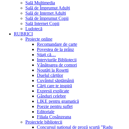
Sală Multimedia
Sală de Împrumut Adulți
Sală de Internet Adulți
Sală de împrumut Copii
Sală Internet Copii
Ludotecă
RUBRICI
Proiecte online
Recomandare de carte
Povestea de la prânz
Știați că…
Interviurile Bibliotecii
Vânătoarea de comori
Noutăți la Rosetti
Duelul cărților
Cuvântul săptămânii
Cărți care te inspiră
Expresii explicate
Gânduri celebre
LIKE pentru gramatică
Poezie pentru suflet
Editoriale
Filiala Cosânzeana
Proiectele bibliotecii
Concursul național de proză scurtă ”Radu