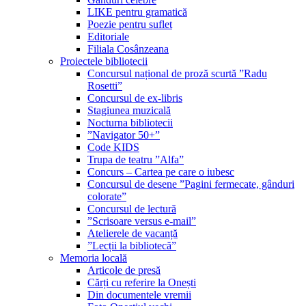
LIKE pentru gramatică
Poezie pentru suflet
Editoriale
Filiala Cosânzeana
Proiectele bibliotecii
Concursul național de proză scurtă ”Radu
Rosetti”
Concursul de ex-libris
Stagiunea muzicală
Nocturna bibliotecii
”Navigator 50+”
Code KIDS
Trupa de teatru ”Alfa”
Concurs – Cartea pe care o iubesc
Concursul de desene ”Pagini fermecate, gânduri
colorate”
Concursul de lectură
”Scrisoare versus e-mail”
Atelierele de vacanță
”Lecții la bibliotecă”
Memoria locală
Articole de presă
Cărți cu referire la Onești
Din documentele vremii