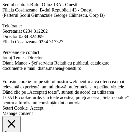
Sediul central: B-dul Oituz 13A - Onești
Filiala Cosânzeana: B-dul Republicii 43 - Onești
(Parterul Școlii Gimnaziale George Călinescu, Corp B)
Telefoane:
Secretariat 0234 312202
Director 0234 324099
Filiala Cosânzeana 0234 317327
Persoane de contact
Ionuț Tenie - Director
Diana Manea - Șef serviciu Relatii cu publicul, catalogare
documente e-mail: diana.manea@onesti.ro
Folosim cookie-uri pe site-ul nostru web pentru a vă oferi cea mai
relevantă experiență, amintindu-vă preferințele și repetând vizitele.
Dând clic pe „Acceptați toate”, sunteți de acord cu utilizarea
TOATE cookie-urile. Cu toate acestea, puteți accesa „Setări cookie”
pentru a furniza un consimțământ controlat.
Setari Cookie
Accept
Manage consent