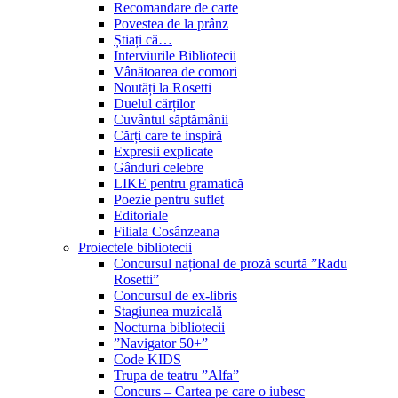
Recomandare de carte
Povestea de la prânz
Știați că…
Interviurile Bibliotecii
Vânătoarea de comori
Noutăți la Rosetti
Duelul cărților
Cuvântul săptămânii
Cărți care te inspiră
Expresii explicate
Gânduri celebre
LIKE pentru gramatică
Poezie pentru suflet
Editoriale
Filiala Cosânzeana
Proiectele bibliotecii
Concursul național de proză scurtă ”Radu
Rosetti”
Concursul de ex-libris
Stagiunea muzicală
Nocturna bibliotecii
”Navigator 50+”
Code KIDS
Trupa de teatru ”Alfa”
Concurs – Cartea pe care o iubesc