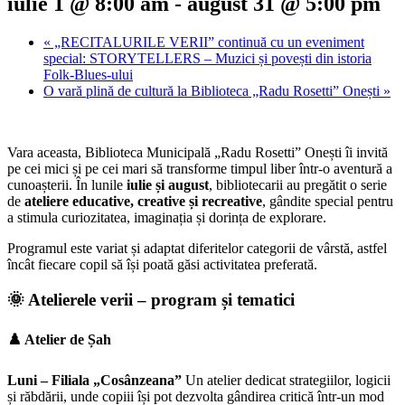
iulie 1 @ 8:00 am
-
august 31 @ 5:00 pm
«
„RECITALURILE VERII” continuă cu un eveniment
special: STORYTELLERS – Muzici și povești din istoria
Folk‑Blues‑ului
O vară plină de cultură la Biblioteca „Radu Rosetti” Onești
»
Vara aceasta, Biblioteca Municipală „Radu Rosetti” Onești îi invită
pe cei mici și pe cei mari să transforme timpul liber într-o aventură a
cunoașterii. În lunile
iulie și august
, bibliotecarii au pregătit o serie
de
ateliere educative, creative și recreative
, gândite special pentru
a stimula curiozitatea, imaginația și dorința de explorare.
Programul este variat și adaptat diferitelor categorii de vârstă, astfel
încât fiecare copil să își poată găsi activitatea preferată.
🌞
Atelierele verii – program și tematici
♟️
Atelier de Șah
Luni – Filiala „Cosânzeana”
Un atelier dedicat strategiilor, logicii
și răbdării, unde copiii își pot dezvolta gândirea critică într-un mod