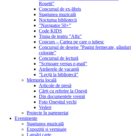
Rosetti”
Concursul de ex-libris
Stagiunea muzicală
Nocturna bibliotecii
”Navigator 50+”
Code KIDS
Trupa de teatru ”Alfa”
Concurs – Cartea pe care o iubesc
Concursul de desene ”Pagini fermecate, gânduri
colorate”
Concursul de lectură
”Scrisoare versus e-mail”
Atelierele de vacanță
”Lecții la bibliotecă”
Memoria locală
Articole de presă
Cărți cu referire la Onești
Din documentele vremii
Foto Oneștiul vechi
Vederi
Proiecte în parteneriat
Evenimente
Stagiunea muzicală
Expoziții și vernisaje
Lansări carte