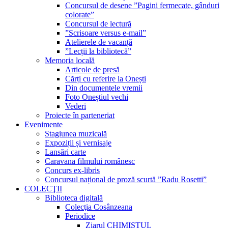
Concursul de desene ”Pagini fermecate, gânduri
colorate”
Concursul de lectură
”Scrisoare versus e-mail”
Atelierele de vacanță
”Lecții la bibliotecă”
Memoria locală
Articole de presă
Cărți cu referire la Onești
Din documentele vremii
Foto Oneștiul vechi
Vederi
Proiecte în parteneriat
Evenimente
Stagiunea muzicală
Expoziții și vernisaje
Lansări carte
Caravana filmului românesc
Concurs ex-libris
Concursul național de proză scurtă ”Radu Rosetti”
COLECŢII
Biblioteca digitală
Colecţia Cosânzeana
Periodice
Ziarul CHIMISTUL