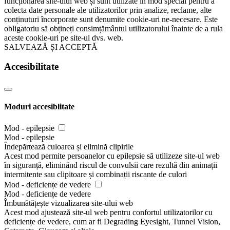
funcționarea site-ului web și sunt utilizate în mod special pentru a
colecta date personale ale utilizatorilor prin analize, reclame, alte
conținuturi încorporate sunt denumite cookie-uri ne-necesare. Este
obligatoriu să obțineți consimțământul utilizatorului înainte de a rula
aceste cookie-uri pe site-ul dvs. web.
SALVEAZĂ ȘI ACCEPTĂ
Accesibilitate
Moduri accesiblitate
Mod - epilepsie
Mod - epilepsie
Îndepărtează culoarea și elimină clipirile
Acest mod permite persoanelor cu epilepsie să utilizeze site-ul web
în siguranță, eliminând riscul de convulsii care rezultă din animații
intermitente sau clipitoare și combinații riscante de culori
Mod - deficiențe de vedere
Mod - deficiențe de vedere
Îmbunătățește vizualizarea site-ului web
Acest mod ajustează site-ul web pentru confortul utilizatorilor cu
deficiențe de vedere, cum ar fi Degrading Eyesight, Tunnel Vision,