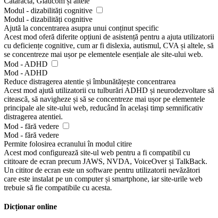
Cataracta, Glaucom și altele
Modul - dizabilități cognitive
Modul - dizabilități cognitive
Ajută la concentrarea asupra unui conținut specific
Acest mod oferă diferite opțiuni de asistență pentru a ajuta utilizatorii
cu deficiențe cognitive, cum ar fi dislexia, autismul, CVA și altele, să
se concentreze mai ușor pe elementele esențiale ale site-ului web.
Mod - ADHD
Mod - ADHD
Reduce distragerea atentie și îmbunătățește concentrarea
Acest mod ajută utilizatorii cu tulburări ADHD și neurodezvoltare să
citească, să navigheze și să se concentreze mai ușor pe elementele
principale ale site-ului web, reducând în același timp semnificativ
distragerea atentiei.
Mod - fără vedere
Mod - fără vedere
Permite folosirea ecranului în modul citire
Acest mod configurează site-ul web pentru a fi compatibil cu
cititoare de ecran precum JAWS, NVDA, VoiceOver și TalkBack.
Un cititor de ecran este un software pentru utilizatorii nevăzători
care este instalat pe un computer și smartphone, iar site-urile web
trebuie să fie compatibile cu acesta.
Dicționar online