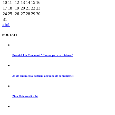
10
11
12
13
14
15
16
17
18
19
20
21
22
23
24
25
26
27
28
29
30
31
« iul.
NOUTATI
Premiul I la Concursul ”Cartea pe care o iubesc”
25 de ani în casa culturii, aproape de comunitate!
Ziua Universală a Iei