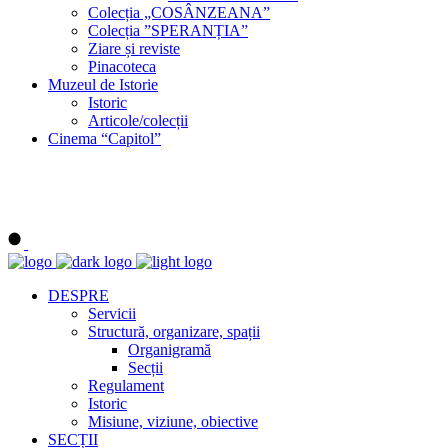
Colecția „COSÂNZEANA”
Colecția ”SPERANȚIA”
Ziare și reviste
Pinacoteca
Muzeul de Istorie
Istoric
Articole/colecții
Cinema “Capitol”
DESPRE
Servicii
Structură, organizare, spații
Organigramă
Secții
Regulament
Istoric
Misiune, viziune, obiective
SECȚII