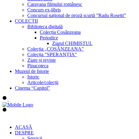
Caravana filmului românesc
Concurs ex-libris
Concursul național de proză scurtă ”Radu Rosetti”
COLECŢII
Biblioteca digitală
Colecţia Cosânzeana
Periodice
Ziarul CHIMISTUL
Colecția „COSÂNZEANA”
Colecția ”SPERANȚIA”
Ziare și reviste
Pinacoteca
Muzeul de Istorie
Istoric
Articole/colecții
Cinema “Capitol”
ACASĂ
DESPRE
Servicii