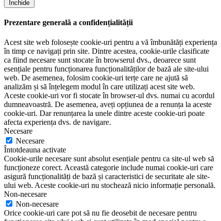
Închide
Prezentare generală a confidențialității
Acest site web folosește cookie-uri pentru a vă îmbunătăți experiența
în timp ce navigați prin site. Dintre acestea, cookie-urile clasificate
ca fiind necesare sunt stocate în browserul dvs., deoarece sunt
esențiale pentru funcționarea funcționalităților de bază ale site-ului
web. De asemenea, folosim cookie-uri terțe care ne ajută să
analizăm și să înțelegem modul în care utilizați acest site web.
Aceste cookie-uri vor fi stocate în browser-ul dvs. numai cu acordul
dumneavoastră. De asemenea, aveți opțiunea de a renunța la aceste
cookie-uri. Dar renunțarea la unele dintre aceste cookie-uri poate
afecta experiența dvs. de navigare.
Necesare
Necesare
Întotdeauna activate
Cookie-urile necesare sunt absolut esențiale pentru ca site-ul web să
funcționeze corect. Această categorie include numai cookie-uri care
asigură funcționalități de bază și caracteristici de securitate ale site-
ului web. Aceste cookie-uri nu stochează nicio informație personală.
Non-necesare
Non-necesare
Orice cookie-uri care pot să nu fie deosebit de necesare pentru