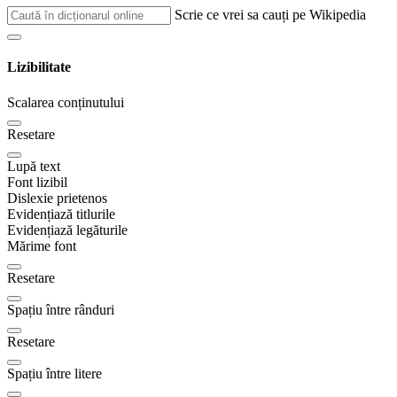
Scrie ce vrei sa cauți pe Wikipedia
Lizibilitate
Scalarea conținutului
Resetare
Lupă text
Font lizibil
Dislexie prietenos
Evidențiază titlurile
Evidențiază legăturile
Mărime font
Resetare
Spațiu între rânduri
Resetare
Spațiu între litere