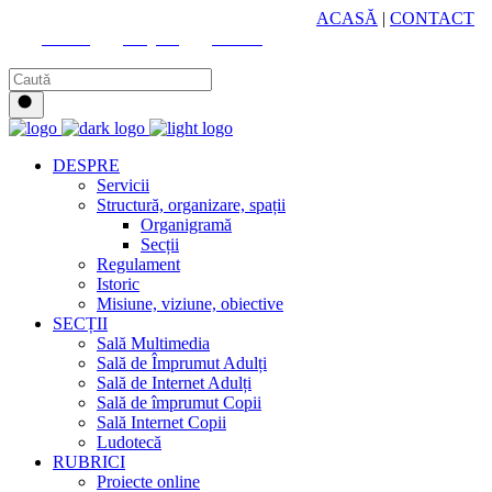
HUB CULTURAL ZONAL
ACASĂ
|
CONTACT
Youtube
Instagram
Facebook
DESPRE
Servicii
Structură, organizare, spații
Organigramă
Secții
Regulament
Istoric
Misiune, viziune, obiective
SECȚII
Sală Multimedia
Sală de Împrumut Adulți
Sală de Internet Adulți
Sală de împrumut Copii
Sală Internet Copii
Ludotecă
RUBRICI
Proiecte online