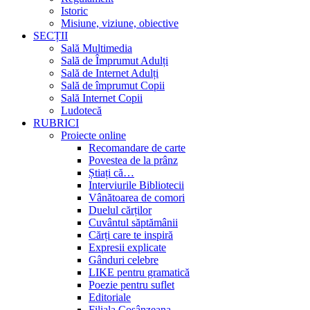
Istoric
Misiune, viziune, obiective
SECȚII
Sală Multimedia
Sală de Împrumut Adulți
Sală de Internet Adulți
Sală de împrumut Copii
Sală Internet Copii
Ludotecă
RUBRICI
Proiecte online
Recomandare de carte
Povestea de la prânz
Știați că…
Interviurile Bibliotecii
Vânătoarea de comori
Duelul cărților
Cuvântul săptămânii
Cărți care te inspiră
Expresii explicate
Gânduri celebre
LIKE pentru gramatică
Poezie pentru suflet
Editoriale
Filiala Cosânzeana