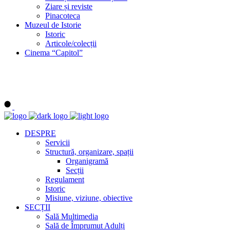
Ziare și reviste
Pinacoteca
Muzeul de Istorie
Istoric
Articole/colecții
Cinema “Capitol”
DESPRE
Servicii
Structură, organizare, spații
Organigramă
Secții
Regulament
Istoric
Misiune, viziune, obiective
SECȚII
Sală Multimedia
Sală de Împrumut Adulți