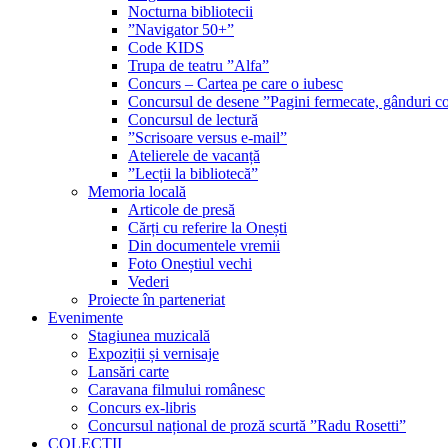
Nocturna bibliotecii
”Navigator 50+”
Code KIDS
Trupa de teatru ”Alfa”
Concurs – Cartea pe care o iubesc
Concursul de desene ”Pagini fermecate, gânduri co
Concursul de lectură
”Scrisoare versus e-mail”
Atelierele de vacanță
”Lecții la bibliotecă”
Memoria locală
Articole de presă
Cărți cu referire la Onești
Din documentele vremii
Foto Oneștiul vechi
Vederi
Proiecte în parteneriat
Evenimente
Stagiunea muzicală
Expoziții și vernisaje
Lansări carte
Caravana filmului românesc
Concurs ex-libris
Concursul național de proză scurtă ”Radu Rosetti”
COLECŢII