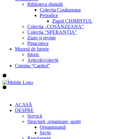
Biblioteca digitală
Colecţia Cosânzeana
Periodice
Ziarul CHIMISTUL
Colecția „COSÂNZEANA”
Colecția ”SPERANȚIA”
Ziare și reviste
Pinacoteca
Muzeul de Istorie
Istoric
Articole/colecții
Cinema “Capitol”
ACASĂ
DESPRE
Servicii
Structură, organizare, spații
Organigramă
Secții
Regulament