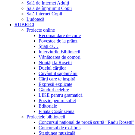
Sală de Internet Adulți
Sală de împrumut Copii
Sală Internet Copii
Ludotecă
RUBRICI
Proiecte online
Recomandare de carte
Povestea de la prânz
Știați că…
Interviurile Bibliotecii
Vânătoarea de comori
Noutăți la Rosetti
Duelul cărților
Cuvântul săptămânii
Cărți care te inspiră
Expresii explicate
Gânduri celebre
LIKE pentru gramatică
Poezie pentru suflet
Editoriale
Filiala Cosânzeana
Proiectele bibliotecii
Concursul național de proză scurtă ”Radu Rosetti”
Concursul de ex-libris
Stagiunea muzicală