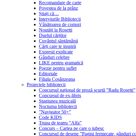
Recomandare de carte
Povestea de la prânz
Știați că…
Interviurile Bibliotecii
Vânătoarea de comori
Noutăți la Rosetti
Duelul cărților
Cuvântul săptămânii
Cărți care te inspiră
Expresii explicate
Gânduri celebre
LIKE pentru gramatică
Poezie pentru suflet
Editoriale
Filiala Cosânzeana
Proiectele bibliotecii
Concursul național de proză scurtă ”Radu Rosetti”
Concursul de ex-libris
Stagiunea muzicală
Nocturna bibliotecii
”Navigator 50+”
Code KIDS
Trupa de teatru ”Alfa”
Concurs – Cartea pe care o iubesc
Concursul de desene ”Pagini fermecate, gânduri co