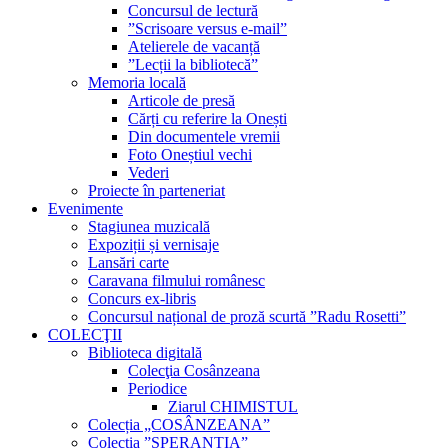
Concursul de lectură
”Scrisoare versus e-mail”
Atelierele de vacanță
”Lecții la bibliotecă”
Memoria locală
Articole de presă
Cărți cu referire la Onești
Din documentele vremii
Foto Oneștiul vechi
Vederi
Proiecte în parteneriat
Evenimente
Stagiunea muzicală
Expoziții și vernisaje
Lansări carte
Caravana filmului românesc
Concurs ex-libris
Concursul național de proză scurtă ”Radu Rosetti”
COLECŢII
Biblioteca digitală
Colecţia Cosânzeana
Periodice
Ziarul CHIMISTUL
Colecția „COSÂNZEANA”
Colecția ”SPERANȚIA”