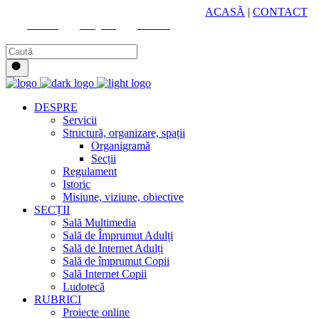
HUB CULTURAL ZONAL
ACASĂ
|
CONTACT
Youtube
Instagram
Facebook
DESPRE
Servicii
Structură, organizare, spații
Organigramă
Secții
Regulament
Istoric
Misiune, viziune, obiective
SECȚII
Sală Multimedia
Sală de Împrumut Adulți
Sală de Internet Adulți
Sală de împrumut Copii
Sală Internet Copii
Ludotecă
RUBRICI
Proiecte online