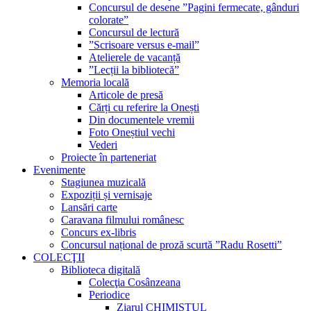
Concursul de desene ”Pagini fermecate, gânduri
colorate”
Concursul de lectură
”Scrisoare versus e-mail”
Atelierele de vacanță
”Lecții la bibliotecă”
Memoria locală
Articole de presă
Cărți cu referire la Onești
Din documentele vremii
Foto Oneștiul vechi
Vederi
Proiecte în parteneriat
Evenimente
Stagiunea muzicală
Expoziții și vernisaje
Lansări carte
Caravana filmului românesc
Concurs ex-libris
Concursul național de proză scurtă ”Radu Rosetti”
COLECŢII
Biblioteca digitală
Colecţia Cosânzeana
Periodice
Ziarul CHIMISTUL