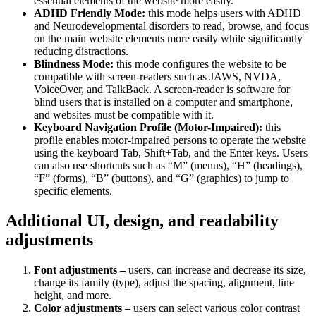
essential elements of the website more easily.
ADHD Friendly Mode:
this mode helps users with ADHD
and Neurodevelopmental disorders to read, browse, and focus
on the main website elements more easily while significantly
reducing distractions.
Blindness Mode:
this mode configures the website to be
compatible with screen-readers such as JAWS, NVDA,
VoiceOver, and TalkBack. A screen-reader is software for
blind users that is installed on a computer and smartphone,
and websites must be compatible with it.
Keyboard Navigation Profile (Motor-Impaired):
this
profile enables motor-impaired persons to operate the website
using the keyboard Tab, Shift+Tab, and the Enter keys. Users
can also use shortcuts such as “M” (menus), “H” (headings),
“F” (forms), “B” (buttons), and “G” (graphics) to jump to
specific elements.
Additional UI, design, and readability
adjustments
Font adjustments –
users, can increase and decrease its size,
change its family (type), adjust the spacing, alignment, line
height, and more.
Color adjustments –
users can select various color contrast