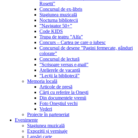
Rosetti”
Concursul de ex-libris
Stagiunea muzicală
Nocturna bibliotecii
”Navigator 50+”
Code KIDS
Trupa de teatru ”Alfa”
Concurs – Cartea pe care o iubesc
Concursul de desene ”Pagini fermecate, gânduri
colorate”
Concursul de lectură
”Scrisoare versus e-mail”
Atelierele de vacanță
”Lecții la bibliotecă”
Memoria locală
Articole de presă
Cărți cu referire la Onești
Din documentele vremii
Foto Oneștiul vechi
Vederi
Proiecte în parteneriat
Evenimente
Stagiunea muzicală
Expoziții și vernisaje
Lansări carte