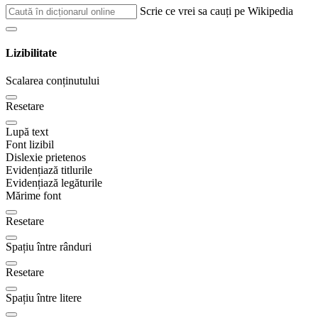
Scrie ce vrei sa cauți pe Wikipedia
Lizibilitate
Scalarea conținutului
Resetare
Lupă text
Font lizibil
Dislexie prietenos
Evidențiază titlurile
Evidențiază legăturile
Mărime font
Resetare
Spațiu între rânduri
Resetare
Spațiu între litere