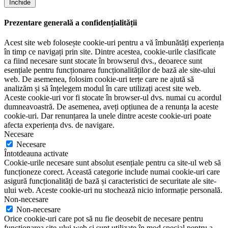
Închide
Prezentare generală a confidențialității
Acest site web folosește cookie-uri pentru a vă îmbunătăți experiența
în timp ce navigați prin site. Dintre acestea, cookie-urile clasificate
ca fiind necesare sunt stocate în browserul dvs., deoarece sunt
esențiale pentru funcționarea funcționalităților de bază ale site-ului
web. De asemenea, folosim cookie-uri terțe care ne ajută să
analizăm și să înțelegem modul în care utilizați acest site web.
Aceste cookie-uri vor fi stocate în browser-ul dvs. numai cu acordul
dumneavoastră. De asemenea, aveți opțiunea de a renunța la aceste
cookie-uri. Dar renunțarea la unele dintre aceste cookie-uri poate
afecta experiența dvs. de navigare.
Necesare
Necesare
Întotdeauna activate
Cookie-urile necesare sunt absolut esențiale pentru ca site-ul web să
funcționeze corect. Această categorie include numai cookie-uri care
asigură funcționalități de bază și caracteristici de securitate ale site-
ului web. Aceste cookie-uri nu stochează nicio informație personală.
Non-necesare
Non-necesare
Orice cookie-uri care pot să nu fie deosebit de necesare pentru
funcționarea site-ului web și sunt utilizate în mod special pentru a