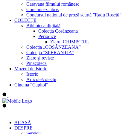
Caravana filmului românesc
Concurs ex-libris
Concursul național de proză scurtă ”Radu Rosetti”
COLECŢII
Biblioteca digitală
Colecţia Cosânzeana
Periodice
Ziarul CHIMISTUL
Colecția „COSÂNZEANA”
Colecția ”SPERANȚIA”
Ziare și reviste
Pinacoteca
Muzeul de Istorie
Istoric
Articole/colecții
Cinema “Capitol”
ACASĂ
DESPRE
Servicii