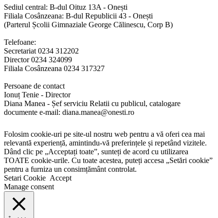
Sediul central: B-dul Oituz 13A - Onești
Filiala Cosânzeana: B-dul Republicii 43 - Onești
(Parterul Școlii Gimnaziale George Călinescu, Corp B)
Telefoane:
Secretariat 0234 312202
Director 0234 324099
Filiala Cosânzeana 0234 317327
Persoane de contact
Ionuț Tenie - Director
Diana Manea - Șef serviciu Relatii cu publicul, catalogare
documente e-mail: diana.manea@onesti.ro
Folosim cookie-uri pe site-ul nostru web pentru a vă oferi cea mai
relevantă experiență, amintindu-vă preferințele și repetând vizitele.
Dând clic pe „Acceptați toate”, sunteți de acord cu utilizarea
TOATE cookie-urile. Cu toate acestea, puteți accesa „Setări cookie”
pentru a furniza un consimțământ controlat.
Setari Cookie
Accept
Manage consent