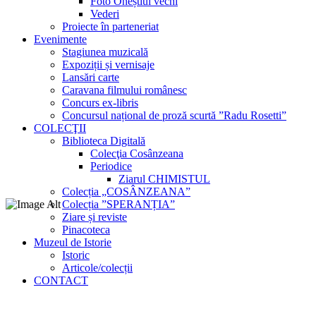
Foto Oneștiul vechi
Vederi
Proiecte în parteneriat
Evenimente
Stagiunea muzicală
Expoziții și vernisaje
Lansări carte
Caravana filmului românesc
Concurs ex-libris
Concursul național de proză scurtă ”Radu Rosetti”
COLECŢII
Biblioteca Digitală
Colecţia Cosânzeana
Periodice
Ziarul CHIMISTUL
Colecția „COSÂNZEANA”
Colecția ”SPERANȚIA”
Ziare și reviste
Pinacoteca
Muzeul de Istorie
Istoric
Articole/colecții
CONTACT