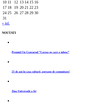
10
11
12
13
14
15
16
17
18
19
20
21
22
23
24
25
26
27
28
29
30
31
« iul.
NOUTATI
Premiul I la Concursul ”Cartea pe care o iubesc”
25 de ani în casa culturii, aproape de comunitate!
Ziua Universală a Iei