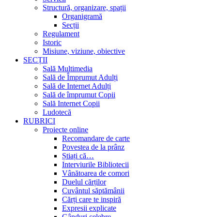
Structură, organizare, spații
Organigramă
Secții
Regulament
Istoric
Misiune, viziune, obiective
SECȚII
Sală Multimedia
Sală de Împrumut Adulți
Sală de Internet Adulți
Sală de împrumut Copii
Sală Internet Copii
Ludotecă
RUBRICI
Proiecte online
Recomandare de carte
Povestea de la prânz
Știați că…
Interviurile Bibliotecii
Vânătoarea de comori
Duelul cărților
Cuvântul săptămânii
Cărți care te inspiră
Expresii explicate
Gânduri celebre