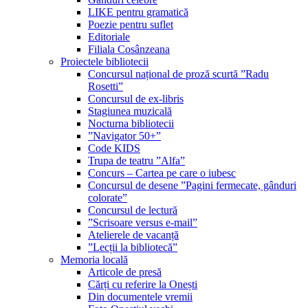
LIKE pentru gramatică
Poezie pentru suflet
Editoriale
Filiala Cosânzeana
Proiectele bibliotecii
Concursul național de proză scurtă ”Radu
Rosetti”
Concursul de ex-libris
Stagiunea muzicală
Nocturna bibliotecii
”Navigator 50+”
Code KIDS
Trupa de teatru ”Alfa”
Concurs – Cartea pe care o iubesc
Concursul de desene ”Pagini fermecate, gânduri
colorate”
Concursul de lectură
”Scrisoare versus e-mail”
Atelierele de vacanță
”Lecții la bibliotecă”
Memoria locală
Articole de presă
Cărți cu referire la Onești
Din documentele vremii