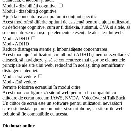
Modul - dizabilități cognitive
Modul - dizabilități cognitive
Ajută la concentrarea asupra unui conținut specific
Acest mod oferă diferite opțiuni de asistență pentru a ajuta utilizatorii
cu deficiențe cognitive, cum ar fi dislexia, autismul, CVA și altele, să
se concentreze mai ușor pe elementele esențiale ale site-ului web.
Mod - ADHD
Mod - ADHD
Reduce distragerea atentie și îmbunătățește concentrarea
Acest mod ajută utilizatorii cu tulburări ADHD și neurodezvoltare să
citească, să navigheze și să se concentreze mai ușor pe elementele
principale ale site-ului web, reducând în același timp semnificativ
distragerea atentiei.
Mod - fără vedere
Mod - fără vedere
Permite folosirea ecranului în modul citire
Acest mod configurează site-ul web pentru a fi compatibil cu
cititoare de ecran precum JAWS, NVDA, VoiceOver și TalkBack.
Un cititor de ecran este un software pentru utilizatorii nevăzători
care este instalat pe un computer și smartphone, iar site-urile web
trebuie să fie compatibile cu acesta.
Dicționar online