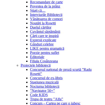
Recomandare de carte
Povestea de la prânz
Știați că…
Interviurile Bibliotecii
Vânătoarea de comori
Noutăți la Rosetti
Duelul cărților
Cuvântul săptămânii
Cărți care te inspiră
Expresii explicate
Gânduri celebre
LIKE pentru gramatică
Poezie pentru suflet
Editoriale
Filiala Cosânzeana
Proiectele bibliotecii
Concursul național de proză scurtă ”Radu
Rosetti”
Concursul de ex-libris
Stagiunea muzicală
Nocturna bibliotecii
”Navigator 50+”
Code KIDS
Trupa de teatru ”Alfa”
Concurs – Cartea pe care o iubesc