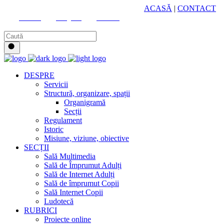
HUB CULTURAL ZONAL
ACASĂ
|
CONTACT
Youtube
Instagram
Facebook
DESPRE
Servicii
Structură, organizare, spații
Organigramă
Secții
Regulament
Istoric
Misiune, viziune, obiective
SECȚII
Sală Multimedia
Sală de Împrumut Adulți
Sală de Internet Adulți
Sală de împrumut Copii
Sală Internet Copii
Ludotecă
RUBRICI
Proiecte online