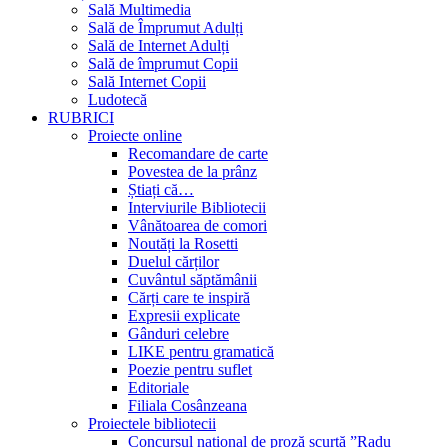
Sală Multimedia
Sală de Împrumut Adulți
Sală de Internet Adulți
Sală de împrumut Copii
Sală Internet Copii
Ludotecă
RUBRICI
Proiecte online
Recomandare de carte
Povestea de la prânz
Știați că…
Interviurile Bibliotecii
Vânătoarea de comori
Noutăți la Rosetti
Duelul cărților
Cuvântul săptămânii
Cărți care te inspiră
Expresii explicate
Gânduri celebre
LIKE pentru gramatică
Poezie pentru suflet
Editoriale
Filiala Cosânzeana
Proiectele bibliotecii
Concursul național de proză scurtă ”Radu