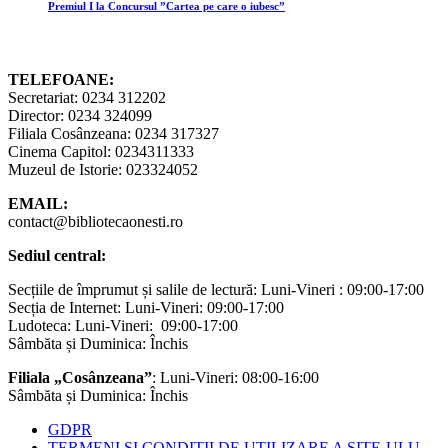
Premiul I la Concursul ”Cartea pe care o iubesc”
TELEFOANE:
Secretariat: 0234 312202
Director: 0234 324099
Filiala Cosânzeana: 0234 317327
Cinema Capitol: 0234311333
Muzeul de Istorie: 023324052
EMAIL:
contact@bibliotecaonesti.ro
Sediul central:
Secțiile de împrumut și salile de lectură: Luni-Vineri : 09:00-17:00
Secția de Internet: Luni-Vineri: 09:00-17:00
Ludoteca: Luni-Vineri: 09:00-17:00
Sâmbăta și Duminica: Închis
Filiala „Cosânzeana”
: Luni-Vineri: 08:00-16:00
Sâmbăta și Duminica: Închis
GDPR
TERMENI ȘI CONDIȚII DE UTILIZARE A SITE-ULU