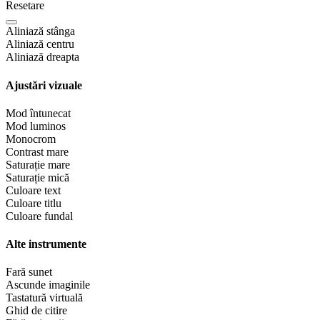
Resetare
Aliniază stânga
Aliniază centru
Aliniază dreapta
Ajustări vizuale
Mod întunecat
Mod luminos
Monocrom
Contrast mare
Saturație mare
Saturație mică
Culoare text
Culoare titlu
Culoare fundal
Alte instrumente
Fară sunet
Ascunde imaginile
Tastatură virtuală
Ghid de citire