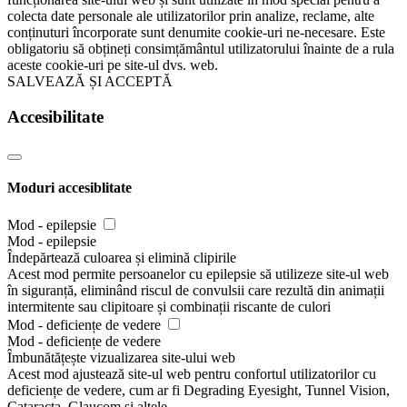
colecta date personale ale utilizatorilor prin analize, reclame, alte
conținuturi încorporate sunt denumite cookie-uri ne-necesare. Este
obligatoriu să obțineți consimțământul utilizatorului înainte de a rula
aceste cookie-uri pe site-ul dvs. web.
SALVEAZĂ ȘI ACCEPTĂ
Accesibilitate
Moduri accesiblitate
Mod - epilepsie
Mod - epilepsie
Îndepărtează culoarea și elimină clipirile
Acest mod permite persoanelor cu epilepsie să utilizeze site-ul web
în siguranță, eliminând riscul de convulsii care rezultă din animații
intermitente sau clipitoare și combinații riscante de culori
Mod - deficiențe de vedere
Mod - deficiențe de vedere
Îmbunătățește vizualizarea site-ului web
Acest mod ajustează site-ul web pentru confortul utilizatorilor cu
deficiențe de vedere, cum ar fi Degrading Eyesight, Tunnel Vision,
Cataracta, Glaucom și altele