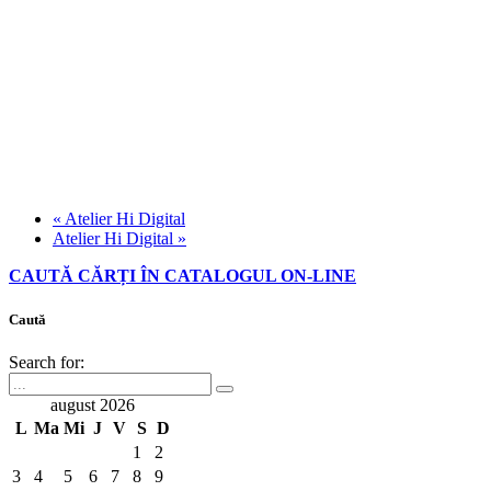
«
Atelier Hi Digital
Atelier Hi Digital
»
CAUTĂ CĂRȚI ÎN CATALOGUL ON-LINE
Caută
Search for:
august 2026
L
Ma
Mi
J
V
S
D
1
2
3
4
5
6
7
8
9