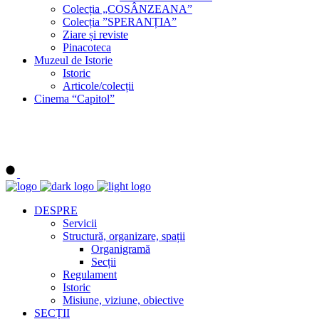
Colecția „COSÂNZEANA”
Colecția ”SPERANȚIA”
Ziare și reviste
Pinacoteca
Muzeul de Istorie
Istoric
Articole/colecții
Cinema “Capitol”
DESPRE
Servicii
Structură, organizare, spații
Organigramă
Secții
Regulament
Istoric
Misiune, viziune, obiective
SECȚII